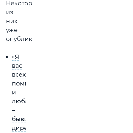
Некоторые
из
них
уже
опубликованы:
«Я
вас
всех
помню
и
люблю!»
–
бывший
директор