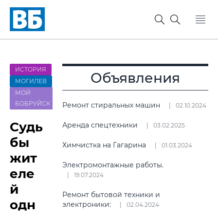
ИСТОРИЯ
Объявления
МОГИЛЕВ
МОЙ
БОБРУЙСК
Ремонт стиральных машин
02.10.2024
Судь
Аренда спецтехники
03.02.2025
бы
Химчистка на Гагарина
01.03.2024
жит
Электромонтажные работы.
еле
19.07.2024
й
Ремонт бытовой техники и
одн
электроники:
02.04.2024