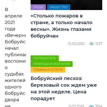
ЛЮДИ
ОБЩЕСТВО
В
«Столько пожаров в
апреле
2021
стране, а только начало
года
весны». Жизнь глазами
«Вечерний
бобруйчан
Бобруйск»
12.03.2025
1537
начал
публикацию
ПОТРЕБИТЕЛЬ
воспоминаний
ПРИРОДА И ЭКОЛОГИЯ
о
ТОВАРЫ И УСЛУГИ
судьбах
Бобруйский лесхоз:
жителей
березовый сок ждем уже
одного
на этой неделе. Цена
бобруйского
порадует
двора
на
11.03.2025
7514