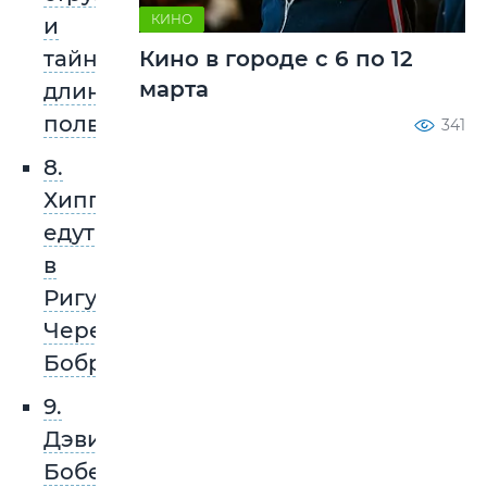
КИНО
и
тайна
Кино в городе с 6 по 12
марта
длиною
полвека
341
8.
Хиппи
едут
в
Ригу.
Через
Бобруйск
9.
Дэвид
Бобер