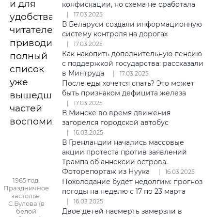
и для
конфискации, но схема не сработала
17.03.2025
удобства
В Беларуси создали информационную
читателей
систему контроля на дорогах
приводим
17.03.2025
Как накопить дополнительную пенсию
полный
с поддержкой государства: рассказали
список
в Минтруда
17.03.2025
уже
После еды хочется спать? Это может
быть признаком дефицита железа
вышедших
17.03.2025
частей
В Минске во время движения
воспоминаний.
загорелся городской автобус
16.03.2025
В Гренландии начались массовые
акции протеста против заявлений
Трампа об аннексии острова.
Фоторепортаж из Нуука
16.03.2025
1965 год.
Похолодание будет недолгим: прогноз
Праздничное
погоды на неделю с 17 по 23 марта
застолье.
16.03.2025
С.Булова (в
Двое детей насмерть замерзли в
белой