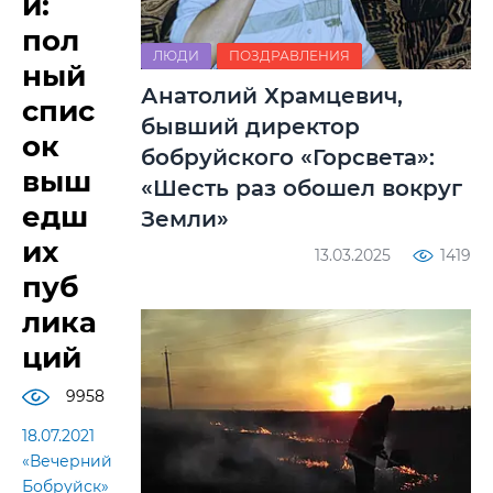
й:
пол
ЛЮДИ
ПОЗДРАВЛЕНИЯ
ный
Анатолий Храмцевич,
спис
бывший директор
ок
бобруйского «Горсвета»:
выш
«Шесть раз обошел вокруг
едш
Земли»
их
13.03.2025
1419
пуб
лика
ций
9958
18.07.2021
«Вечерний
Бобруйск»