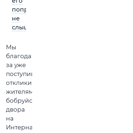
его
попросту
не
слышали
Мы
благодарны
за уже
поступившие
отклики
жителям
бобруйского
двора
на
Интернациональной.