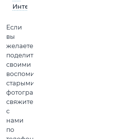
Интернациональной
Если
вы
желаете
поделиться
своими
воспоминаниями,
старыми
фотографиями,
свяжитесь
с
нами
по