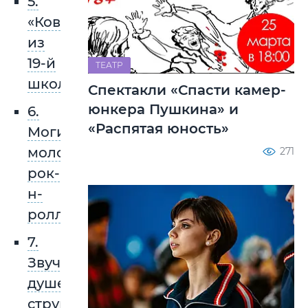
5.
«Ковбои»
из
19-й
ТЕАТР
школы
Спектакли «Спасти камер-
юнкера Пушкина» и
6.
«Распятая юность»
Могилев,
молодость,
271
рок-
н-
ролл
7.
Звучание
душевных
струн