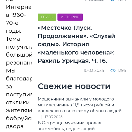
Интернациональной
в 1960-
ГЛУСК
ИСТОРИЯ
70-е
«Местечко Глуск.
годы.
Продолжение». «Слухай
Тема
сюды». История
получила
«маленького человека»:
большой
Рахиль Урицкая. Ч. 16.
резонанс.
Мы
10.03.2025
1295
благодарны
Свежие новости
за
поступившие
Мошенники выманили у молодого
отклики
могилевчанина 11,5 тысяч рублей и
жителям
вовлекли в свою схему обмана людей
17.03.2025
бобруйского
В Островце мужчина продал
двора
автомобиль, подлежащий