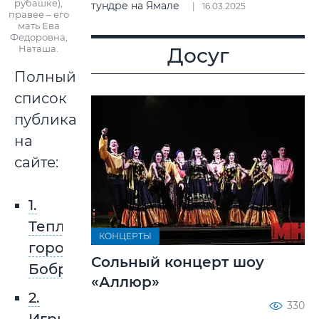
рубашке),
тундре на Ямале
16.03.2025
правее – его
мать Ева
Федоровна,
Наташа.
Досуг
Полный
список
публикаций
на
сайте:
1.
Теплый
КОНЦЕРТЫ
город
Сольный концерт шоу
Бобруйск
«Аллюр»
2.
330