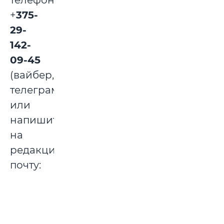
телефону:
+
375-
29-
142-
09-45
(вайбер,
телеграм)
или
напишите
на
редакционную
почту: