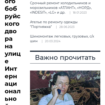
ого
Срочный ремонт холодильников и
боб
морозильников «АТЛАНТ», «НОРД»,
«INDESIT», «LG» и др.
18.01.2023
руйс
кого
Ателье по ремонту одежды
"Портняжка"
28.06.2023
дво
Шиномонтаж легковых, грузовых, с/х
ра
шин
20.03.2024
на
улиц
Важно прочитать
е
Инт
ерн
аци
онал
ьно