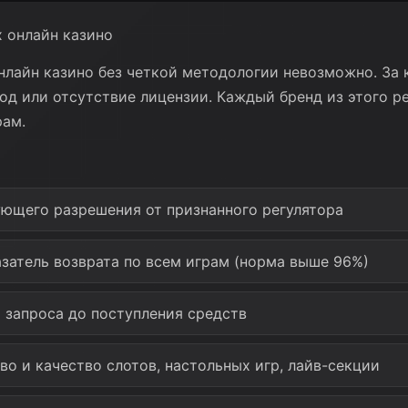
х онлайн казино
нлайн казино без четкой методологии невозможно. За
д или отсутствие лицензии. Каждый бренд из этого ре
ам.
ующего разрешения от признанного регулятора
затель возврата по всем играм (норма выше 96%)
 запроса до поступления средств
во и качество слотов, настольных игр, лайв-секции