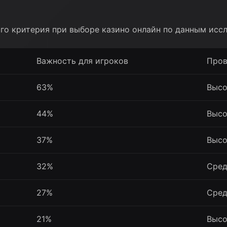
ого критерия при выборе казино онлайн по данным исс
Важность для игроков
Пров
63%
Высо
44%
Высо
37%
Высо
32%
Сред
27%
Сред
21%
Высо