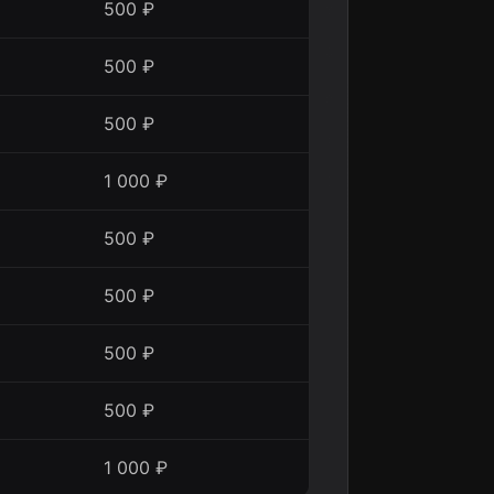
500 ₽
500 ₽
500 ₽
1 000 ₽
500 ₽
500 ₽
500 ₽
500 ₽
1 000 ₽