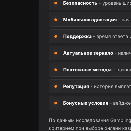
Безопасность
- уровень ши
Мобильная адаптация
- кач
Поддержка
- время ответа 
Актуальное зеркало
- нали
Платежные методы
- разно
Репутация
- история выплат
Бонусные условия
- вейдже
По данным исследования Gambling 
критерием при выборе онлайн кази