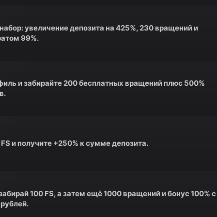
набор: увеличение депозита на 425%, 230 вращений и
ратом 99%.
иль и забирайте 200 бесплатных вращений плюс 500%
в.
FS и получите +250% к сумме депозита.
забирай 100 FS, а затем ещё 1000 вращений и бонус 100% с
 рублей.