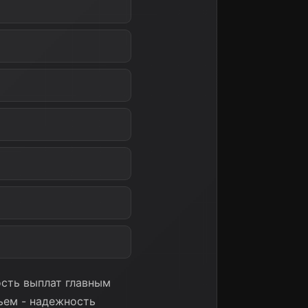
ость выплат главным
тьем - надежность