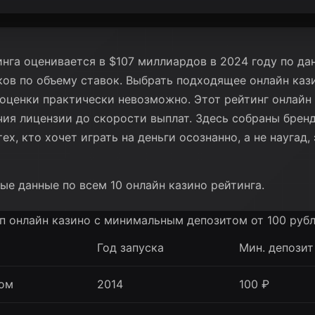
га оценивается в $107 миллиардов в 2024 году по дан
ков по объему ставок. Выбрать подходящее онлайн каз
оценки практически невозможно. Этот рейтинг онлайн 
чия лицензии до скорости выплат. Здесь собраны бре
ех, кто хочет играть на деньги осознанно, а не наугад,
е данные по всем 10 онлайн казино рейтинга.
п онлайн казино с минимальным депозитом от 100 руб
Год запуска
Мин. депозит
ом
2014
100 ₽