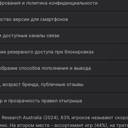
фрования и политика конфиденциальности
ество версии для смартфонов
и доступные каналы связи
чие резервного доступа при блокировках
образие способов пополнения и вывода
, возраст бренда, публичные отзывы
р и прозрачность правил отыгрыша
Research Australia (2024), 63% игроков называют скор
но. На втором месте - ассортимент игр (44%), на тре