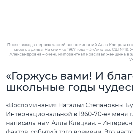
После выхода первых частей воспоминаний Алла Клецкая спе
своего архива. На снимке 1967 года – 5 «А» класс СШ №19. 
Александровна – очень импозантная красивая женщина в э
у
«Горжусь вами! И благ
школьные годы чудесн
«Воспоминания Натальи Степановны Бул
Интернациональной в 1960-70-е» меня г
написала нам Алла Клецкая. – Интерес
фактов, событий того времени. Это нас