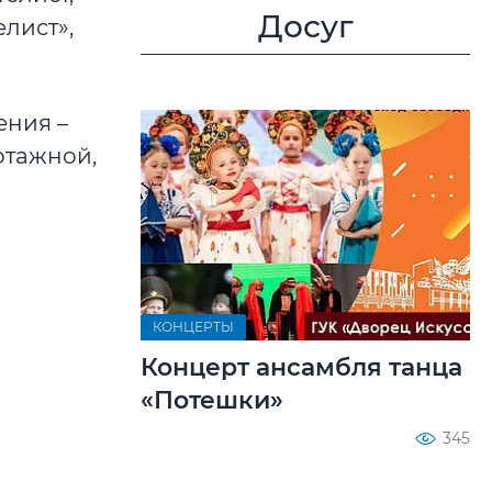
Досуг
лист»,
ения –
отажной,
КОНЦЕРТЫ
Концерт ансамбля танца
«Потешки»
345