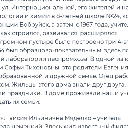
ул. Интернациональной, его жителей и 
биологии и химии в 8-летней школе №24, к
ции Бобруйск, а затем, с 1967 года, учит
 как строился, развивался, расширялся
огромном пустыре было построено три 4-
№64 был образцово-показательным, здесь 
й лаборатории леспромхоза. В одной из 
и Софьи Тихоновны, это родители Евгения
 образованной и дружной семье. Отец раб
ом. Жильцы этого дома знали друг друга,
али праздники. В доме проживали наши уч
ать их семьи.
я: Таисия Ильинична Мяделко – учитель
ела немецкий. Здесь жил известный филат