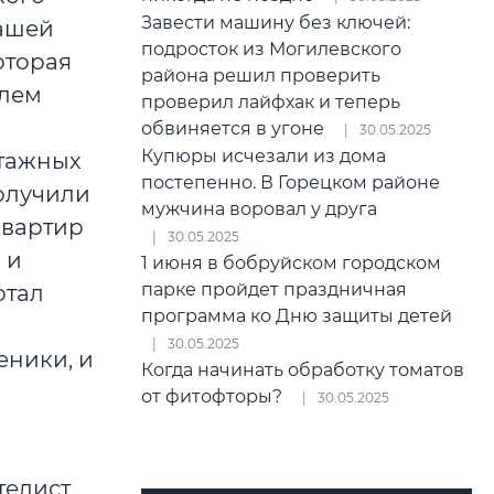
Завести машину без ключей:
нашей
подросток из Могилевского
оторая
района решил проверить
елем
проверил лайфхак и теперь
обвиняется в угоне
30.05.2025
Купюры исчезали из дома
этажных
постепенно. В Горецком районе
получили
мужчина воровал у друга
квартир
30.05.2025
 и
1 июня в бобруйском городском
парке пройдет праздничная
отал
программа ко Дню защиты детей
30.05.2025
еники, и
Когда начинать обработку томатов
от фитофторы?
30.05.2025
елист,