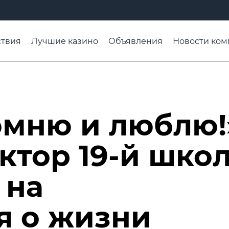
твия
Лучшие казино
Объявления
Новости ком
адьба недели
Чтобы помнили
Организации
Ра
омню и люблю!
ктор 19-й шко
 на
я о жизни