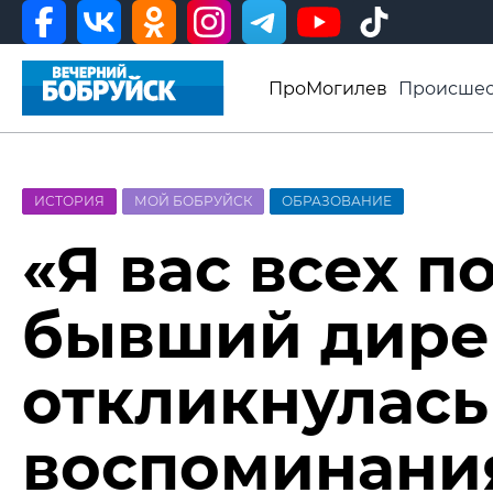
ПроМогилев
Происшес
История
Афиша
Св
Видео ВБ
ИСТОРИЯ
МОЙ БОБРУЙСК
ОБРАЗОВАНИЕ
«Я вас всех п
бывший дире
откликнулась
воспоминани