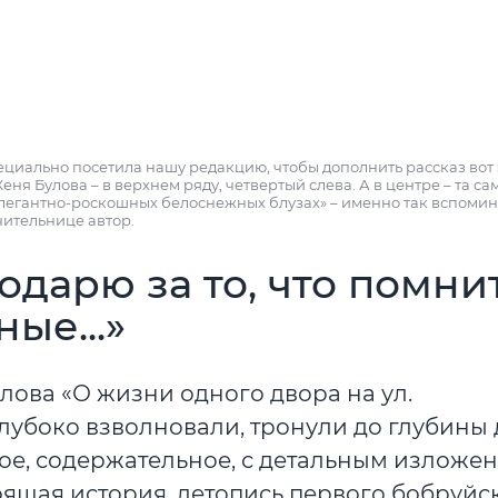
циально посетила нашу редакцию, чтобы дополнить рассказ вот 
Женя Булова – в верхнем ряду, четвертый слева. А в центре – та са
легантно-роскошных белоснежных блузах» – именно так вспомин
чительнице автор.
одарю за то, что помни
ые...»
ова «О жизни одного двора на ул.
лубоко взволновали, тронули до глубины 
ное, содержательное, с детальным изложе
тоящая история, летопись первого бобруйс