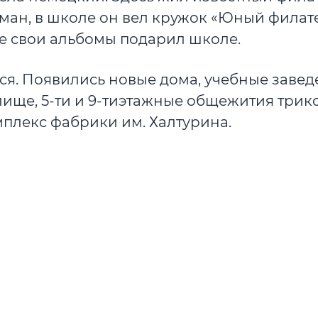
ан, в школе он вел кружок «Юный филате
е свои альбомы подарил школе.
ься. Появились новые дома, учебные завед
лище, 5-ти и 9-тиэтажные общежития трик
мплекс фабрики им. Халтурина.