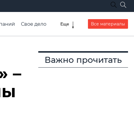
паний
Свое дело
Все материалы
Еще
списание транспорта
Важно прочитать
» –
лы