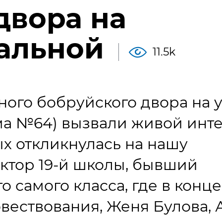
двора на
альной
11.5k
ого бобруйского двора на 
ма №64) вызвали живой инт
ых откликнулась на нашу
тор 19-й школы, бывший
 самого класса, где в конце
овествования, Женя Булова, 