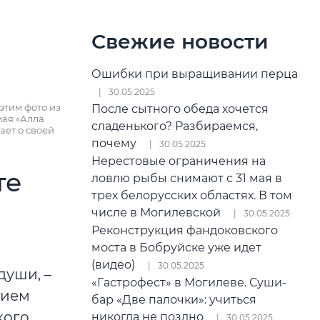
Свежие новости
Ошибки при выращивании перца
30.05.2025
этим фото из
После сытного обеда хочется
мая «Алла
сладенького? Разбираемся,
ает о своей
почему
30.05.2025
Нерестовые ограничения на
те
ловлю рыбы снимают с 31 мая в
трех белорусских областях. В том
числе в Могилевской
30.05.2025
Реконструкция фандоковского
моста в Бобруйске уже идет
(видео)
30.05.2025
души, –
«Гастрофест» в Могилеве. Суши-
нием
бар «Две палочки»: учиться
кого
никогда не поздно
30.05.2025