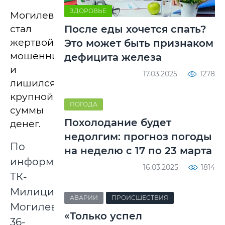
ЗДОРОВЬЕ
Могилевчанин
стал
После еды хочется спать?
жертвой
Это может быть признаком
мошенников
дефицита железа
и
17.03.2025
1278
лишился
крупной
ПОГОДА
суммы
Похолодание будет
денег.
недолгим: прогноз погоды
По
на неделю с 17 по 23 марта
информации
16.03.2025
1814
ТК-
Милиция
АВАРИИ
ПРОИСШЕСТВИЯ
Могилевщины,
«Только успел
36-