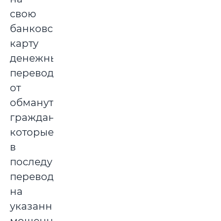
свою
банковскую
карту
денежные
переводы
от
обманутых
граждан,
которые
в
последующем
переводил
на
указанные