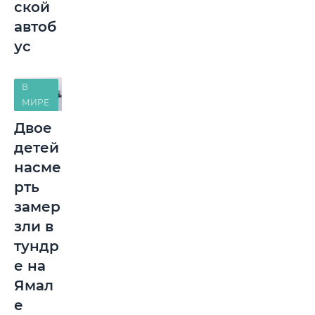
ской
автоб
ус
В
МИРЕ
Двое
детей
насме
рть
замер
зли в
тундр
е на
Ямал
е