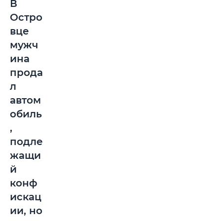
В
Остро
вце
мужч
ина
прода
л
автом
обиль
,
подле
жащи
й
конф
искац
ии, но