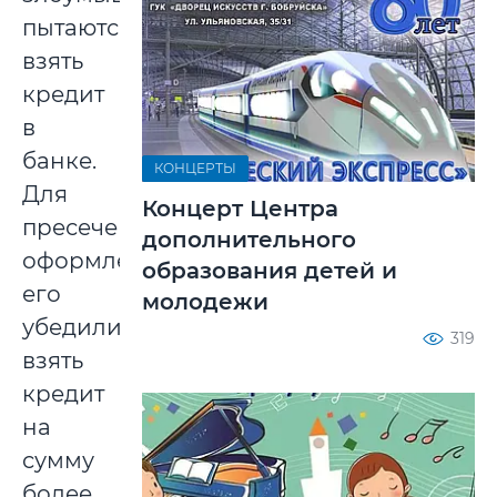
пытаются
взять
кредит
в
банке.
КОНЦЕРТЫ
Для
Концерт Центра
пресечения
дополнительного
оформления
образования детей и
его
молодежи
убедили
319
взять
кредит
на
сумму
более