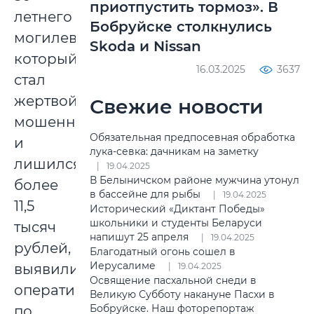
приотпустить тормоз». В
летнего
Бобруйске столкнулись
могилевчанина,
Skoda и Nissan
который
16.03.2025
3637
стал
жертвой
Свежие новости
мошенников
Обязательная предпосевная обработка
и
лука-севка: дачникам на заметку
лишился
19.04.2025
В Белыничском районе мужчина утонул
более
в бассейне для рыбы
19.04.2025
11,5
Исторический «Диктант Победы»
школьники и студенты Беларуси
тысяч
напишут 25 апреля
19.04.2025
рублей,
Благодатный огонь сошел в
Иерусалиме
выявили
19.04.2025
Освящение пасхальной снеди в
оперативники
Великую Субботу накануне Пасхи в
Бобруйске. Наш фоторепортаж
по