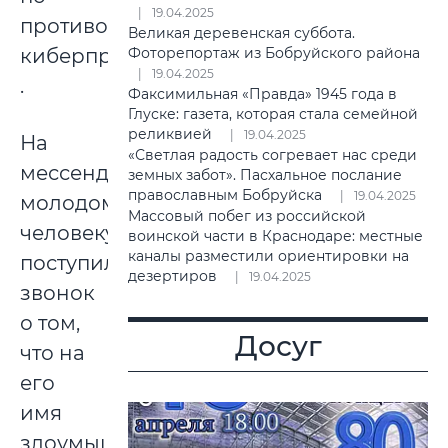
19.04.2025
противодействию
Великая деревенская суббота.
киберпреступности
Фоторепортаж из Бобруйского района
19.04.2025
.
Факсимильная «Правда» 1945 года в
Глуске: газета, которая стала семейной
реликвией
19.04.2025
На
«Светлая радость согревает нас среди
мессенджер
земных забот». Пасхальное послание
православным Бобруйска
19.04.2025
молодому
Массовый побег из российской
человеку
воинской части в Краснодаре: местные
каналы разместили ориентировки на
поступил
дезертиров
19.04.2025
звонок
о том,
Досуг
что на
его
имя
злоумышленники