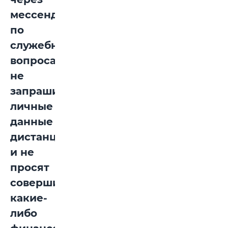
мессенджеры
по
служебным
вопросам,
не
запрашивают
личные
данные
дистанционно
и не
просят
совершить
какие-
либо