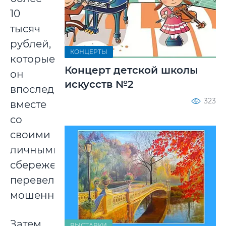
10
тысяч
рублей,
КОНЦЕРТЫ
которые
Концерт детской школы
он
искусств №2
впоследствии
323
вместе
со
своими
личными
сбережениями
перевел
мошенникам.
Затем
ВЫСТАВКИ