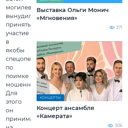
могилевчанина
Выставка Ольги Монич
вынудили
«Мгновения»
принять
271
участие
в
якобы
спецоперации
по
поимке
мошенников.
Для
КОНЦЕРТЫ
этого
Концерт ансамбля
он
«Камерата»
принимал
306
на