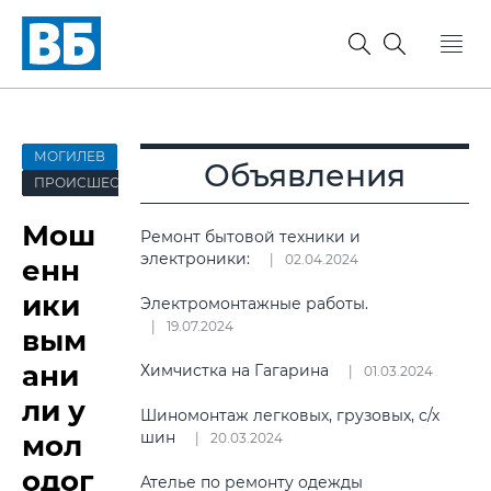
МОГИЛЕВ
Объявления
ПРОИСШЕСТВИЯ
Мош
Ремонт бытовой техники и
электроники:
02.04.2024
енн
ики
Электромонтажные работы.
19.07.2024
вым
ани
Химчистка на Гагарина
01.03.2024
ли у
Шиномонтаж легковых, грузовых, с/х
шин
мол
20.03.2024
одог
Ателье по ремонту одежды