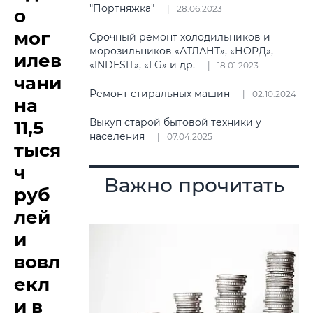
"Портняжка"
28.06.2023
о
мог
Срочный ремонт холодильников и
морозильников «АТЛАНТ», «НОРД»,
илев
«INDESIT», «LG» и др.
18.01.2023
чани
Ремонт стиральных машин
02.10.2024
на
Выкуп старой бытовой техники у
11,5
населения
07.04.2025
тыся
ч
Важно прочитать
руб
лей
и
вовл
екл
и в