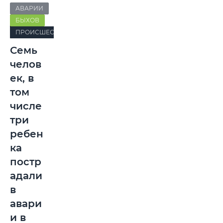
АВАРИИ
БЫХОВ
ПРОИСШЕСТВИЯ
Семь
челов
ек, в
том
числе
три
ребен
ка
постр
адали
в
авари
и в