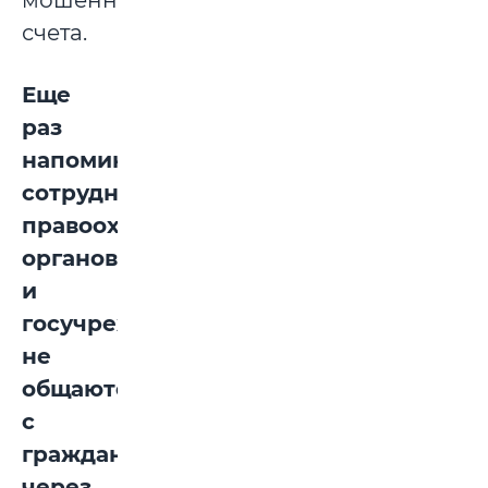
мошенниками
счета.
Еще
раз
напоминаем:
сотрудники
правоохранительных
органов
и
госучреждений
не
общаются
с
гражданами
через