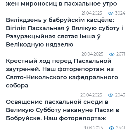
жен мироносиц в пасхальное утро
21.04.2025
3024
Вялікдзень у бабруйскім касцёле:
Вігілія Пасхальная ў Вялікую суботу і
Рэзурэкцыйная святая Імша ў
Велікодную нядзелю
20.04.2025
2671
Крестный ход перед Пасхальной
заутреней. Наш фоторепортаж из
Свято-Никольского кафедрального
собора
20.04.2025
2043
Освящение пасхальной снеди в
Великую Субботу накануне Пасхи в
Бобруйске. Наш фоторепортаж
19.04.2025
2441