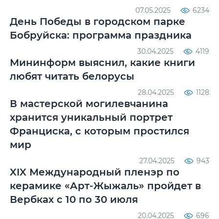
07.05.2025
6234
День Победы в городском парке
Бобруйска: программа праздника
30.04.2025
4119
Мининформ выяснил, какие книги
любят читать белорусы
28.04.2025
1128
В мастерской могилевчанина
хранится уникальный портрет
Франциска, с которым простился
мир
27.04.2025
943
XIX Международный пленэр по
керамике «Арт-Жыжаль» пройдет в
Вербках с 10 по 30 июля
20.04.2025
696