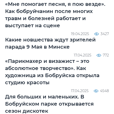
«Мне помогает песня, я пою везде».
Как бобруйчанин после многих
травм и болезней работает и
выступает на сцене
19.04.2025
3427
Какие новшества ждут зрителей
парада 9 Мая в Минске
17.04.2025
772
«Парикмахер и визажист – это
абсолютное творчество». Как
художница из Бобруйска открыла
студию красоты
17.04.2025
4548
Для больших и маленьких. В
Бобруйском парке открывается
сезон дискотек