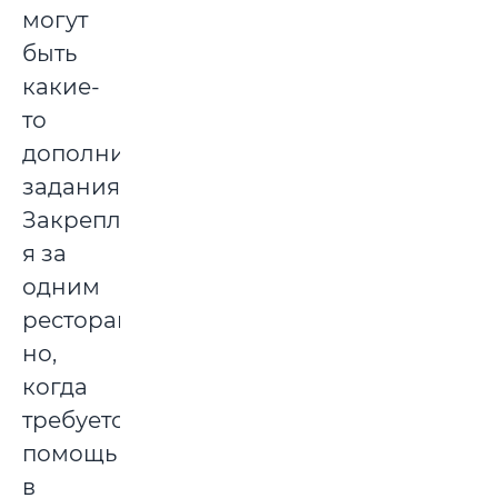
могут
быть
какие-
то
дополнительные
задания.
Закреплен
я за
одним
рестораном,
но,
когда
требуется
помощь
в