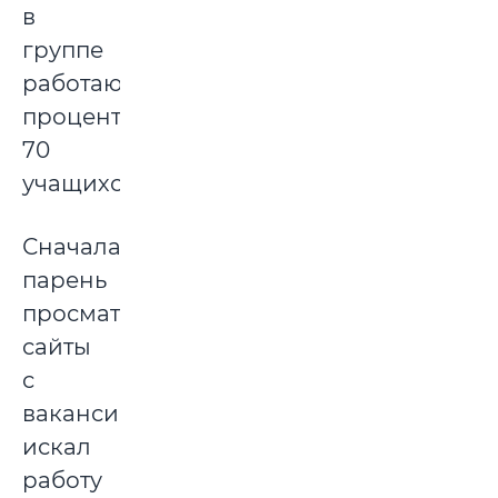
в
группе
работают
процентов
70
учащихся.
Сначала
парень
просматривал
сайты
с
вакансиями,
искал
работу