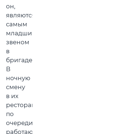
он,
являются
самым
младшим
звеном
в
бригаде.
В
ночную
смену
в их
ресторане
по
очереди
работают