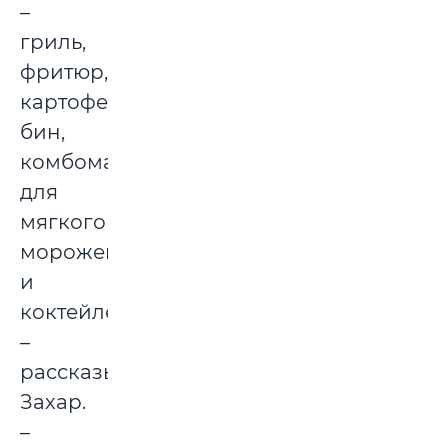
–
гриль,
фритюр,
картофельный
бин,
комбомашину
для
мягкого
мороженого
и
коктейлей,
–
рассказывает
Захар.
–