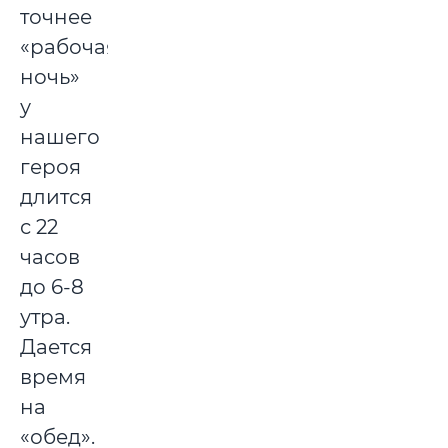
точнее
«рабочая
ночь»
у
нашего
героя
длится
с 22
часов
до 6-8
утра.
Дается
время
на
«обед».