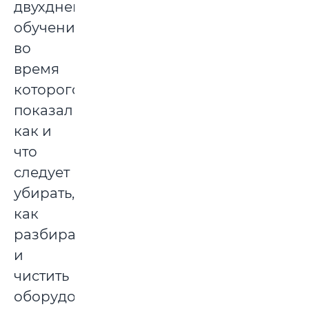
двухдневное
обучение,
во
время
которого
показали,
как и
что
следует
убирать,
как
разбирать
и
чистить
оборудование