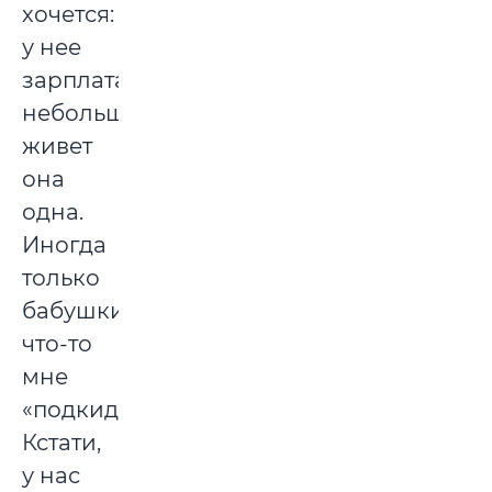
хочется:
у нее
зарплата
небольшая,
живет
она
одна.
Иногда
только
бабушки
что-то
мне
«подкидывают».
Кстати,
у нас