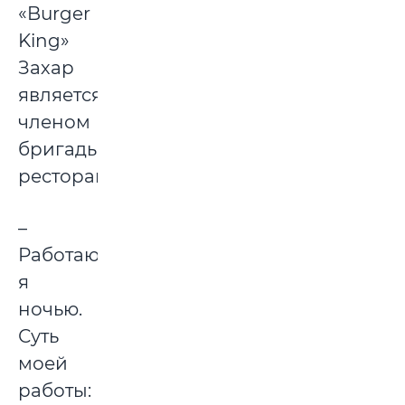
«Burger
King»
Захар
является
членом
бригады
ресторана.
–
Работаю
я
ночью.
Суть
моей
работы: