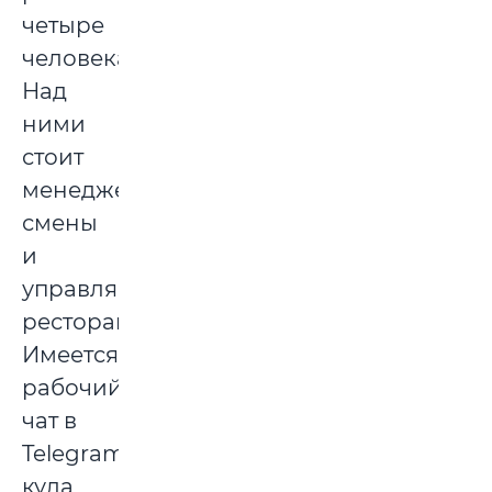
четыре
человека.
Над
ними
стоит
менеджер
смены
и
управляющий
рестораном.
Имеется
рабочий
чат в
Telegram,
куда