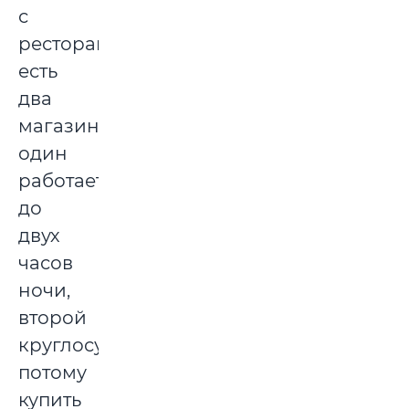
с
рестораном
есть
два
магазина,
один
работает
до
двух
часов
ночи,
второй
круглосуточно,
потому
купить