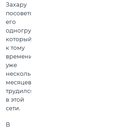
Захару
посоветовал
его
одногруппник,
который
к тому
времени
уже
несколько
месяцев
трудился
в этой
сети.
В