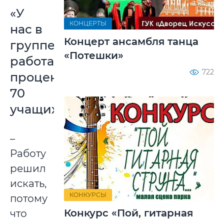
«У
КОНЦЕРТЫ
нас в
Концерт ансамбля танца
группе
«Потешки»
работают
722
процентов
70
учащихся»
–
Работу
решил
искать,
КОНКУРСЫ
потому
Конкурс «Пой, гитарная
что