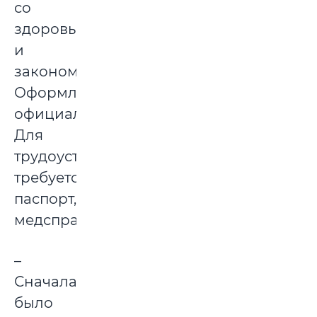
со
здоровьем
и
законом».
Оформление
официальное.
Для
трудоустройства
требуется
паспорт,
медсправка.
–
Сначала
было