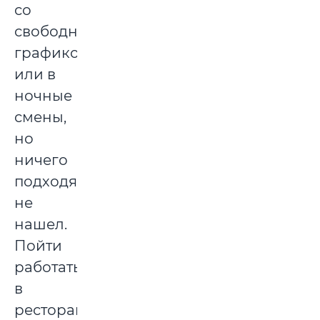
со
свободным
графиком
или в
ночные
смены,
но
ничего
подходящего
не
нашел.
Пойти
работать
в
ресторан