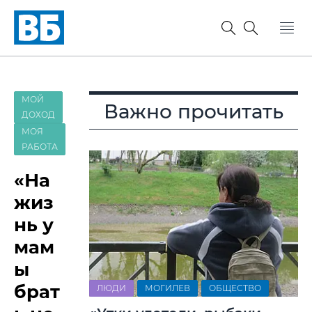
МОЙ
Важно прочитать
ДОХОД
МОЯ
РАБОТА
«На
жиз
нь у
мам
ы
брат
ЛЮДИ
МОГИЛЕВ
ОБЩЕСТВО