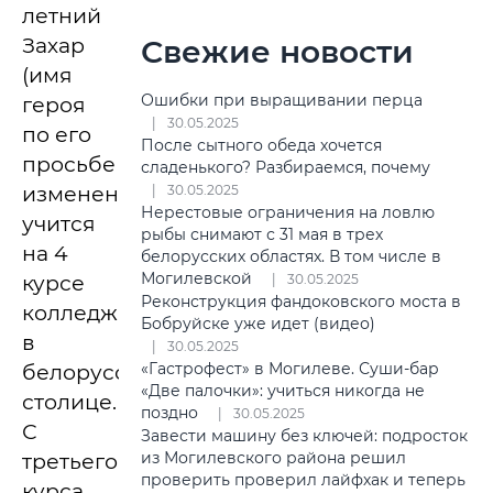
летний
Захар
Свежие новости
(имя
Ошибки при выращивании перца
героя
30.05.2025
по его
После сытного обеда хочется
просьбе
сладенького? Разбираемся, почему
изменено)
30.05.2025
Нерестовые ограничения на ловлю
учится
рыбы снимают с 31 мая в трех
на 4
белорусских областях. В том числе в
Могилевской
курсе
30.05.2025
Реконструкция фандоковского моста в
колледжа
Бобруйске уже идет (видео)
в
30.05.2025
«Гастрофест» в Могилеве. Суши-бар
белорусской
«Две палочки»: учиться никогда не
столице.
поздно
30.05.2025
С
Завести машину без ключей: подросток
из Могилевского района решил
третьего
проверить проверил лайфхак и теперь
курса