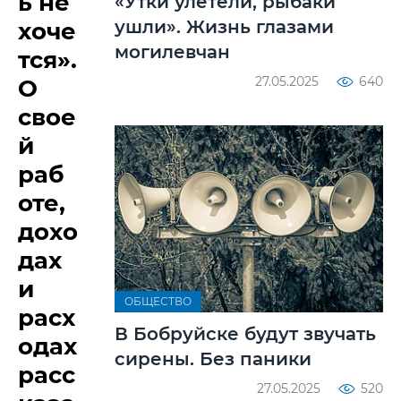
ь не
«Утки улетели, рыбаки
ушли». Жизнь глазами
хоче
могилевчан
тся».
27.05.2025
640
О
свое
й
раб
оте,
дохо
дах
и
ОБЩЕСТВО
расх
В Бобруйске будут звучать
одах
сирены. Без паники
расс
27.05.2025
520