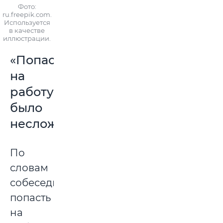
Фото:
ru.freepik.com.
Используется
в качестве
иллюстрации.
«Попасть
на
работу
было
несложно»
По
словам
собеседника,
попасть
на