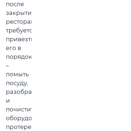
после
закрытия
ресторана
требуется
привезти
его в
порядок
–
помыть
посуду,
разобрать
и
почистить
оборудование,
протереть