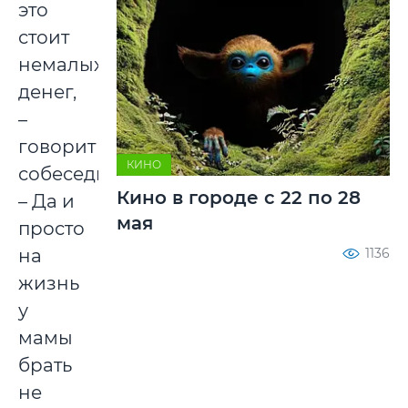
это
стоит
немалых
денег,
–
говорит
КИНО
собеседник.
Кино в городе с 22 по 28
– Да и
мая
просто
1136
на
жизнь
у
мамы
брать
не