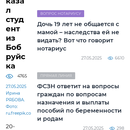
каза
л
ВОПРОС НОТАРИУСУ
студ
Дочь 19 лет не общается с
ент
мамой – наследства ей не
из
видать? Вот что говорит
Боб
нотариус
руйс
27.05.2025
6610
ка
4765
ПРЯМАЯ ЛИНИЯ
ФСЗН ответит на вопросы
27.05.2025
Ирина
граждан по вопросам
РЯБОВА.
назначения и выплаты
Фото:
пособий по беременности
ru.freepik.com.
и родам
20-
27.05.2025
298