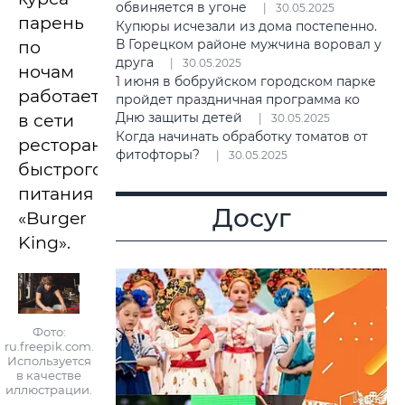
обвиняется в угоне
30.05.2025
парень
Купюры исчезали из дома постепенно.
В Горецком районе мужчина воровал у
по
друга
30.05.2025
ночам
1 июня в бобруйском городском парке
работает
пройдет праздничная программа ко
Дню защиты детей
в сети
30.05.2025
Когда начинать обработку томатов от
ресторанов
фитофторы?
30.05.2025
быстрого
питания
Досуг
«Burger
King».
Фото:
ru.freepik.com.
Используется
в качестве
иллюстрации.