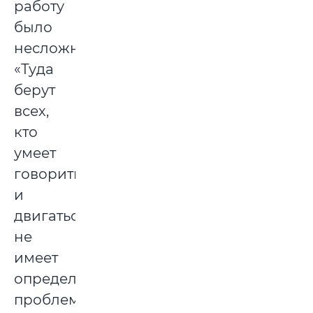
работу
было
несложно.
«Туда
берут
всех,
кто
умеет
говорить
и
двигаться,
не
имеет
определенных
проблем