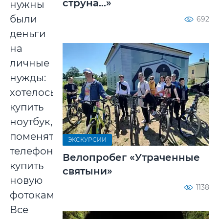
струна...»
нужны
были
692
деньги
на
личные
нужды:
хотелось
купить
ноутбук,
поменять
ЭКСКУРСИИ
телефон,
Велопробег «Утраченные
купить
святыни»
новую
1138
фотокамеру.
Все