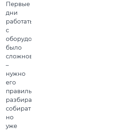
Первые
дни
работать
с
оборудованием
было
сложновато
–
нужно
его
правильно
разбирать-
собирать,
но
уже