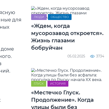
мясную
ЛЮДИ
ОБЩЕСТВО
нные для
«Ждем, когда
сных
мусорозавод откроется».
Жизнь глазами
бобруйчан
 доме
ного.
05.02.2025
3734
в
ний.
ГЛУСК
ИСТОРИЯ
«Местечко Глуск.
Продолжение». Когда
к
улицы были без