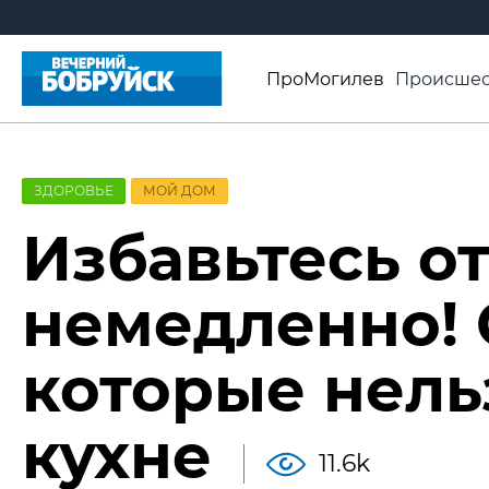
ПроМогилев
Происшес
История
Афиша
Св
Видео ВБ
ЗДОРОВЬЕ
МОЙ ДОМ
Избавьтесь от
немедленно! 
которые нель
кухне
11.6k