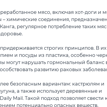
переработанное мясо, включая хот-доги и 
ты – химические соединения, предназначе
Канга, регулярное потребление таких мя
здоровье.
 придерживается строгих принципов. В их
ием и посуды из пластика, особенно чер
алы могут нарушать гормональный баланс 
пособствовать развитию раковых заболева
олее безопасным вариантам: кастрюлям и
гуна, а также использует деревянные и
aily Mail. Такой подход позволяет свести 
ением потенциально опасных веществ.