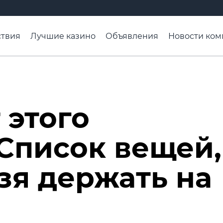
твия
Лучшие казино
Объявления
Новости ком
адьба недели
Чтобы помнили
Организации
Ра
 этого
Список вещей,
зя держать на