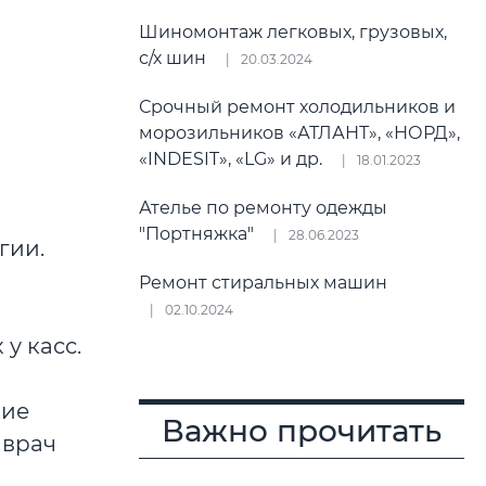
Шиномонтаж легковых, грузовых,
с/х шин
20.03.2024
Срочный ремонт холодильников и
морозильников «АТЛАНТ», «НОРД»,
«INDESIT», «LG» и др.
18.01.2023
Ателье по ремонту одежды
"Портняжка"
28.06.2023
гии.
Ремонт стиральных машин
02.10.2024
у касс.
кие
Важно прочитать
 врач