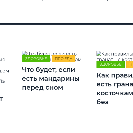
ЗДОРОВЬЕ
ПРО ЕДУ
ЗДОРОВЬЕ
П
Что будет, если
Как прави
есть мандарины
ть
есть грана
перед сном
косточкам
т
без