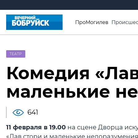
ПроМогилев
Происшес
История
Афиша
Св
Видео ВБ
ТЕАТР
Комедия «Лав
маленькие н
641
11 февраля в 19.00
на сцене Дворца иску
«Лав стори и маленькие недоразумения»