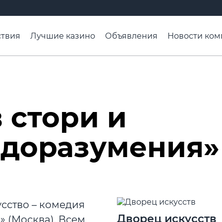
твия
Лучшие казино
Объявления
Новости ком
адьба недели
Чтобы помнили
Организации
Ра
 стори и
едоразумения»
сство – комедия
Дворец искусств
 (Москва). Всем