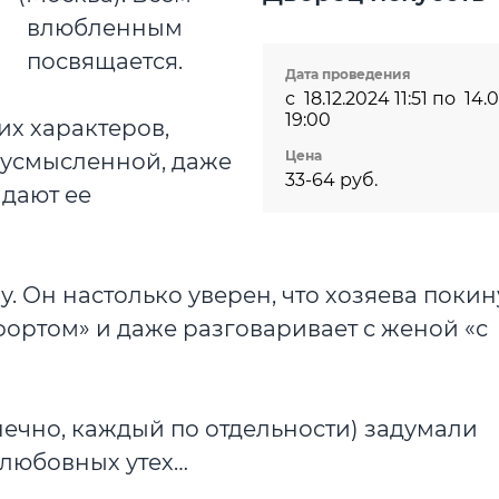
влюбленным
посвящается.
Дата проведения
с
18.12.2024 11:51
по
14.
19:00
х характеров,
Цена
двусмысленной, даже
33-64 руб.
адают ее
. Он настолько уверен, что хозяева покин
мфортом» и даже разговаривает с женой «с
онечно, каждый по отдельности) задумали
 любовных утех…