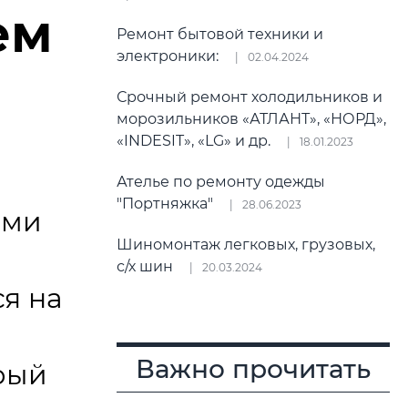
ем
Ремонт бытовой техники и
электроники:
02.04.2024
Срочный ремонт холодильников и
морозильников «АТЛАНТ», «НОРД»,
«INDESIT», «LG» и др.
18.01.2023
Ателье по ремонту одежды
"Портняжка"
28.06.2023
ими
Шиномонтаж легковых, грузовых,
с/х шин
20.03.2024
я на
Важно прочитать
рый