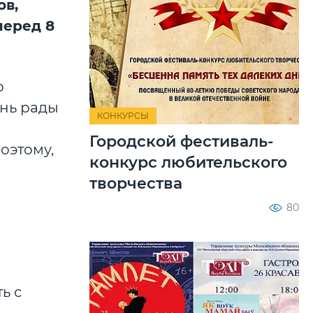
ов,
перед 8
о
ень рады
КОНКУРСЫ
Городской фестиваль-
оэтому,
конкурс любительского
творчества
80
ь с