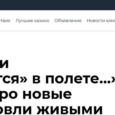
твия
Лучшие казино
Объявления
Новости ком
адьба недели
Чтобы помнили
Организации
Ра
и
ся» в полете…»
ро новые
говли живыми