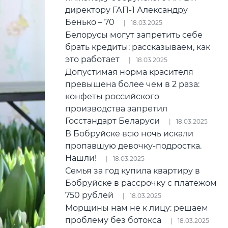
директору ГАП-1 Александру
Бенько – 70
18.03.2025
Белорусы могут запретить себе
брать кредиты: рассказываем, как
это работает
18.03.2025
Допустимая норма красителя
превышена более чем в 2 раза:
конфеты российского
производства запретил
Госстандарт Беларуси
18.03.2025
В Бобруйске всю ночь искали
пропавшую девочку-подростка.
Нашли!
18.03.2025
Семья за год купила квартиру в
Бобруйске в рассрочку с платежом
750 рублей
18.03.2025
Морщины нам не к лицу: решаем
проблему без ботокса
18.03.2025