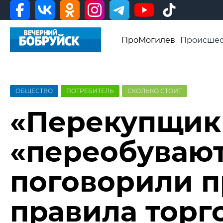
ПроМогилев
Происшес
История
Афиша
Св
Видео ВБ
ОБЩЕСТВО
ПОТРЕБИТЕЛЬ
СКОЛЬКО СТОИТ
«Перекупщик
«переобувают
поговорили п
правила тор