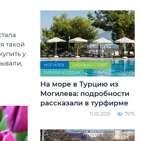
стала
я такой
купить у
зывали,
МОГИЛЕВ
СКОЛЬКО СТОИТ
ТУРИЗМ И ОТДЫХ
На море в Турцию из
Могилева: подробности
рассказали в турфирме
11.02.2025
7575