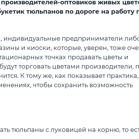
о производителей-оптовиков живых цвет
букетик тюльпанов по дороге на работу 
ли, индивидуальные предприниматели либ
азины и киоски, которые, уверен, тоже оч
тационарных точках продавать цветы и
удут торговать цветами производители, п
ится. К тому же, как показывает практика,
менениях, чтобы сохранить возможность
ть тюльпаны с луковицей на корню, то ест