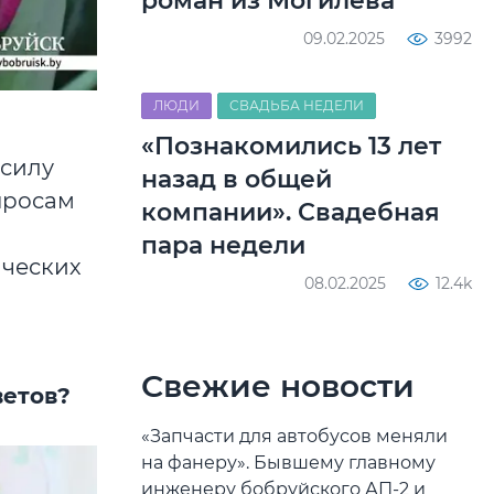
роман из Могилева
09.02.2025
3992
ЛЮДИ
СВАДЬБА НЕДЕЛИ
«Познакомились 13 лет
 силу
назад в общей
просам
компании». Свадебная
пара недели
ических
08.02.2025
12.4k
Свежие новости
ветов?
«Запчасти для автобусов меняли
на фанеру». Бывшему главному
инженеру бобруйского АП-2 и