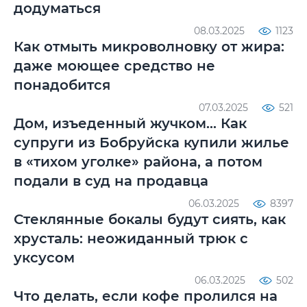
додуматься
08.03.2025
1123
Как отмыть микроволновку от жира:
даже моющее средство не
понадобится
07.03.2025
521
Дом, изъеденный жучком... Как
супруги из Бобруйска купили жилье
в «тихом уголке» района, а потом
подали в суд на продавца
06.03.2025
8397
Стеклянные бокалы будут сиять, как
хрусталь: неожиданный трюк с
уксусом
06.03.2025
502
Что делать, если кофе пролился на