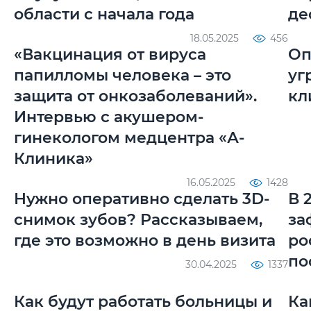
области с начала года
де
18.05.2025
456
«Вакцинация от вируса
Оп
папилломы человека – это
уг
защита от онкозаболеваний».
кл
Интервью с акушером-
гинекологом медцентра «А-
Клиника»
16.05.2025
1428
Нужно оперативно сделать 3D-
В 
cнимок зубов? Рассказываем,
за
где это возможно в день визита
ро
по
30.04.2025
1337
Как будут работать больницы и
Ка