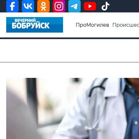
ПроМогилев
Происшес
История
Афиша
Св
Видео ВБ