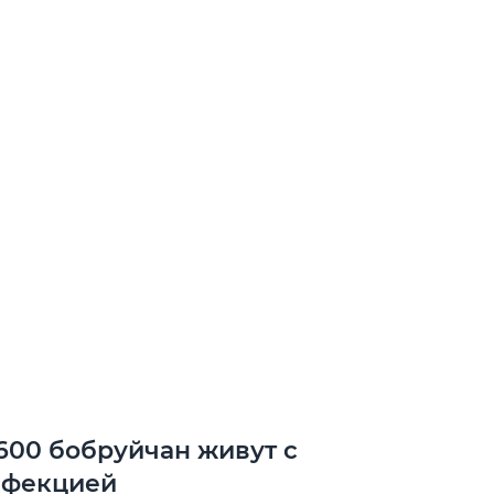
600 бобруйчан живут с
нфекцией