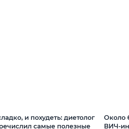
сладко, и похудеть: диетолог
Около 
речислил самые полезные
ВИЧ-и