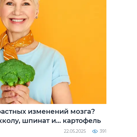
растных изменений мозга?
кколу, шпинат и… картофель
22.05.2025
391