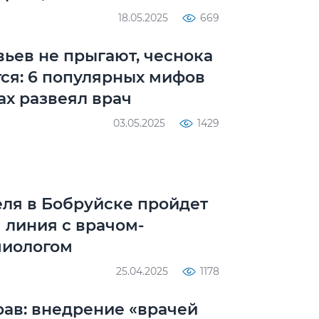
18.05.2025
669
вьев не прыгают, чеснока
тся: 6 популярных мифов
ах развеял врач
03.05.2025
1429
еля в Бобруйске пройдет
 линия с врачом-
миологом
25.04.2025
1178
ав: внедрение «врачей