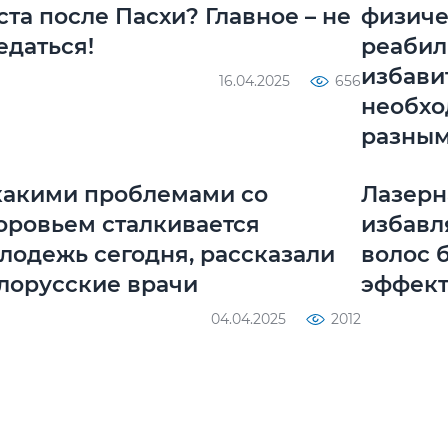
ста после Пасхи? Главное – не
физиче
едаться!
реабил
избави
16.04.2025
656
необхо
разным
какими проблемами со
Лазерн
оровьем сталкивается
избавл
лодежь сегодня, рассказали
волос 
лорусские врачи
эффек
04.04.2025
2012