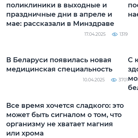
поликлиники в выходные и
по
праздничные дни в апреле и
на
мае: рассказали в Минздраве
17.04.2025
1319
В Беларуси появилась новая
С 
медицинская специальность
зд
мо
10.04.2025
3701
бе
Все время хочется сладкого: это
может быть сигналом о том, что
организму не хватает магния
или хрома