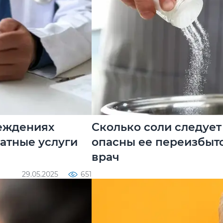
реждениях
Сколько соли следует
атные услуги
опасны ее переизбыто
врач
29.05.2025
651