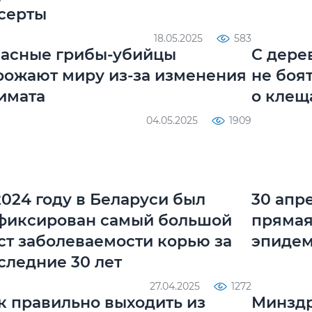
серты
18.05.2025
583
асные грибы-убийцы
С дере
рожают миру из-за изменения
не боя
имата
о клещ
04.05.2025
1909
2024 году в Беларуси был
30 апр
фиксирован самый большой
прямая
ст заболеваемости корью за
эпиде
следние 30 лет
27.04.2025
1272
к правильно выходить из
Минздр