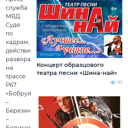
служба
МВД.
Судя
по
кадрам,
действия
КОНЦЕРТЫ
разворачивались
Концерт образцового
на
театра песни «Шина-най»
трассе
93
Р67
«Бобруйск
–
Березино
–
Борисов»