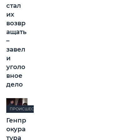
стал
их
возвр
ащать
–
завел
и
уголо
вное
дело
ПРОИСШЕСТВИЯ
Генпр
окура
тура