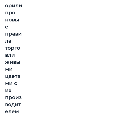
орили
про
новы
е
прави
ла
торго
вли
живы
ми
цвета
ми с
их
произ
водит
елем