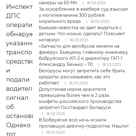
камеры на 60 Мп
18.03.2025
Инспекторы
За оскорбление в вайбере суд взыскал
ДПС
у могилевчанина 300 рублей
морального вреда
18.03.2025
оперативно
Бывшая невестка не дает видеться с
обнаружили
детьми. Что можно сделать? Поясняет
нотариус
18.03.2025
указанное
«Запчасти для автобусов меняли на
транспортное
фанеру». Бывшему главному инженеру
бобруйского АП-2 и директору ГАП-1
средство
Александру Бенько – 70
18.03.2025
и
Белорусы могут запретить себе брать
кредиты: рассказываем, как это
подали
работает
18.03.2025
водителю
Допустимая норма красителя
превышена более чем в 2 раза:
сигнал
конфеты российского производства
об
запретил Госстандарт Беларуси
18.03.2025
остановке.
В Бобруйске всю ночь искали
Однако
пропавшую девочку-подростка. Нашли!
18.03.2025
тот