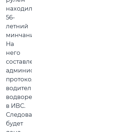
находился
56-
летний
минчанин.
На
него
составлены
административные
протоколы,
водитель
водворен
в ИВС.
Следователями
будет