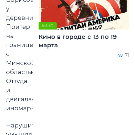
у
деревни
Притерпа,
КИНО
на
Кино в городе с 13 по 19
границе
марта
с
71
Минской
областью.
Оттуда
и
двигалась
иномарка.
Нарушитель
умышленно