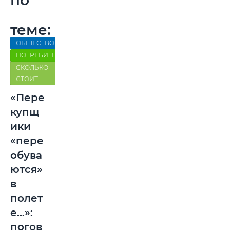
теме:
ОБЩЕСТВО
ПОТРЕБИТЕЛЬ
СКОЛЬКО
СТОИТ
«Пере
купщ
ики
«пере
обува
ются»
в
полет
е…»:
погов