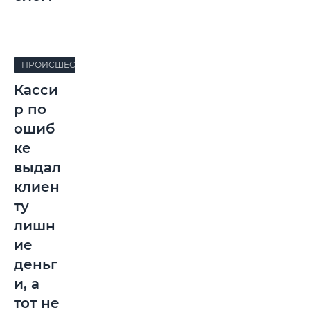
ПРОИСШЕСТВИЯ
Касси
р по
ошиб
ке
выдал
клиен
ту
лишн
ие
деньг
и, а
тот не