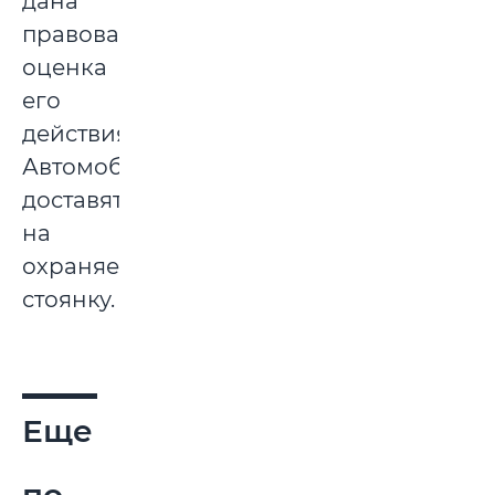
дана
правовая
оценка
его
действиям.
Автомобиль
доставят
на
охраняемую
стоянку.
Еще
по