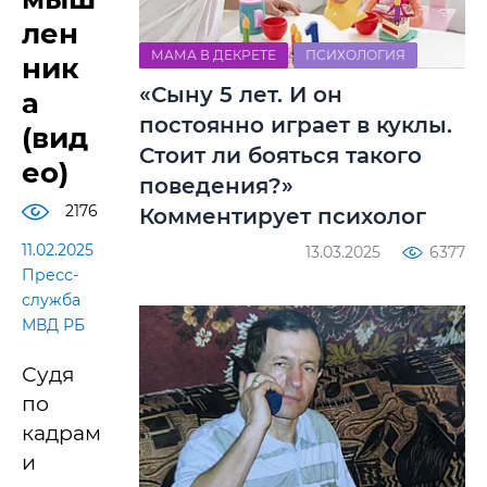
лен
МАМА В ДЕКРЕТЕ
ПСИХОЛОГИЯ
ник
«Сыну 5 лет. И он
а
постоянно играет в куклы.
(вид
Стоит ли бояться такого
ео)
поведения?»
2176
Комментирует психолог
11.02.2025
13.03.2025
6377
Пресс-
служба
МВД РБ
Судя
по
кадрам
и