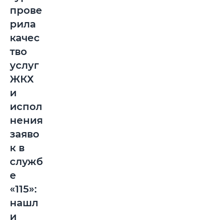
прове
рила
качес
тво
услуг
ЖКХ
и
испол
нения
заяво
к в
служб
е
«115»:
нашл
и