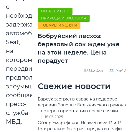
о
ПОТРЕБИТЕЛЬ
необходимости
ПРИРОДА И ЭКОЛОГИЯ
задержания
ТОВАРЫ И УСЛУГИ
автомобиля
Бобруйский лесхоз:
Seat,
березовый сок ждем уже
на
на этой неделе. Цена
котором
порадует
передвигался
11.03.2025
7642
предполагаемый
Свежие новости
злоумышленник,
сообщает
Барсук застрял в сарае на подворье
пресс-
деревни Заполье Белыничского района
– потерял ориентацию после спячки
служба
18.03.2025
МВД.
Обзор смартфонов Huawei nova 13 и 13
Pro: реально быстрая зарядка и селфи-