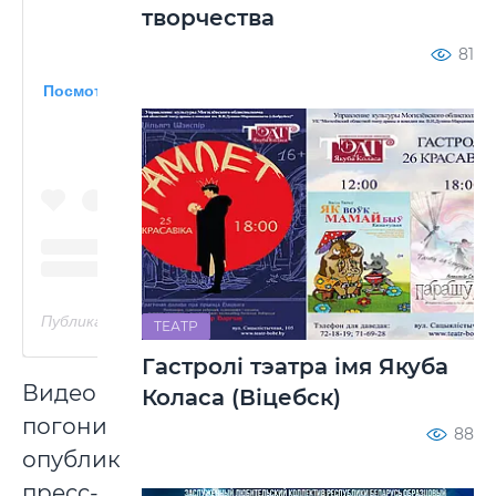
творчества
81
Посмотреть эту публикацию в Instagram
Публикация от Новости Бобруйска (@bobruisk.news)
ТЕАТР
Гастролі тэатра імя Якуба
Видео
Коласа (Віцебск)
погони
88
опубликовала
пресс-