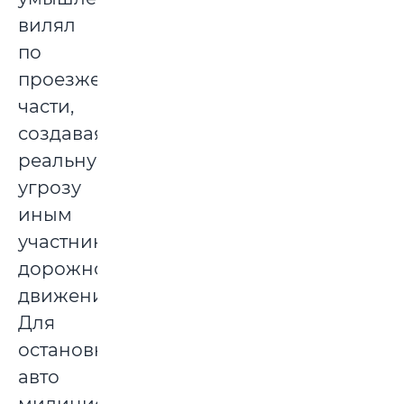
вилял
по
проезжей
части,
создавая
реальную
угрозу
иным
участникам
дорожного
движения.
Для
остановки
авто
милиционеры