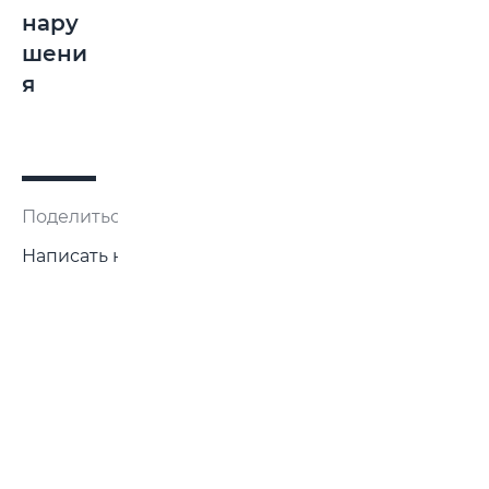
нару
шени
я
Поделиться:
Написать нам