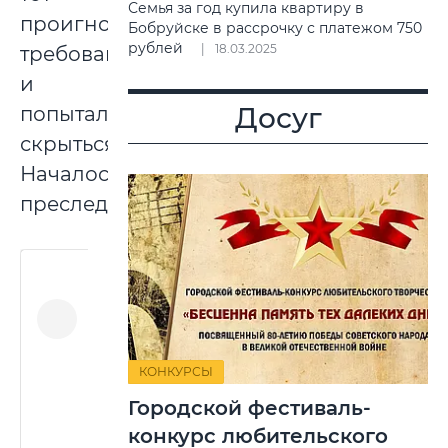
Семья за год купила квартиру в
проигнорировал
Бобруйске в рассрочку с платежом 750
рублей
18.03.2025
требование
и
Досуг
попытался
скрыться.
Началось
преследование.
КОНКУРСЫ
Городской фестиваль-
конкурс любительского