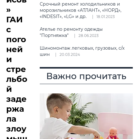
Срочный ремонт холодильников и
»
морозильников «АТЛАНТ», «НОРД»,
«INDESIT», «LG» и др.
18.01.2023
ГАИ
с
Ателье по ремонту одежды
"Портняжка"
28.06.2023
пого
ней
Шиномонтаж легковых, грузовых, с/х
шин
20.03.2024
и
стре
Важно прочитать
льбо
й
заде
ржа
ла
злоу
мыш