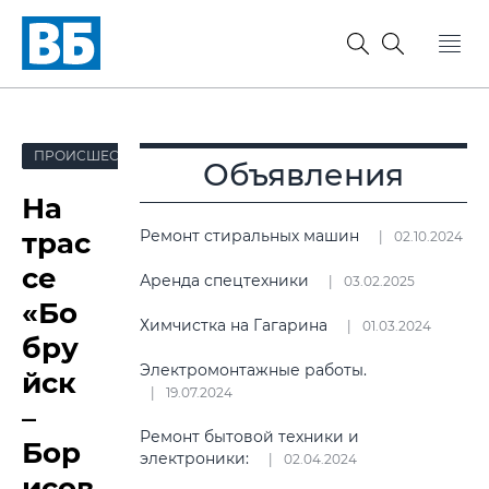
ПРОИСШЕСТВИЯ
Объявления
На
трас
Ремонт стиральных машин
02.10.2024
се
Аренда спецтехники
03.02.2025
«Бо
Химчистка на Гагарина
01.03.2024
бру
Электромонтажные работы.
йск
19.07.2024
–
Ремонт бытовой техники и
Бор
электроники:
02.04.2024
исов