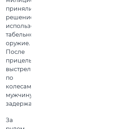
приняли
решение
использовать
табельное
оружие.
После
прицельных
выстрелов
по
колесам
мужчину
задержали.
За
рулем