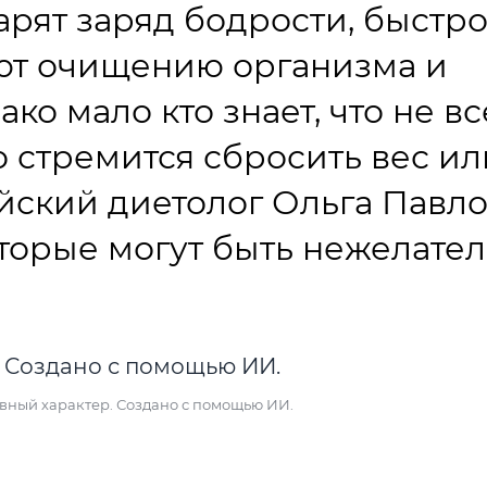
рят заряд бодрости, быстр
уют очищению организма и
ко мало кто знает, что не вс
то стремится сбросить вес ил
ийский диетолог Ольга Павл
оторые могут быть нежелате
вный характер. Создано с помощью ИИ.