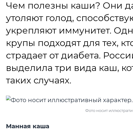
Чем полезны каши? Они да
утоляют голод, способств
укрепляют иммунитет. Одна
крупы подходят для тех, к
страдает от диабета. Росс
выделила три вида каш, к
таких случаях.
Фото носит иллюстрати
Манная каша