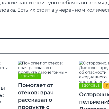
какие каши стоит употреблять во время д
ловка. Есть их стоит в умеренном количес
ЗДОРОВЬЕ
Помогает от
ЗДОРОВЬЕ
П
вы
отеков: врач
Осторожн
ь:
рассказал о
пельмени
у
продукте с