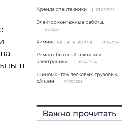
о
Аренда спецтехники
03.02.2025
Электромонтажные работы.
е
19.07.2024
и
Химчистка на Гагарина
01.03.2024
ова
Ремонт бытовой техники и
электроники:
02.04.2024
льны в
Шиномонтаж легковых, грузовых,
с/х шин
20.03.2024
Важно прочитать