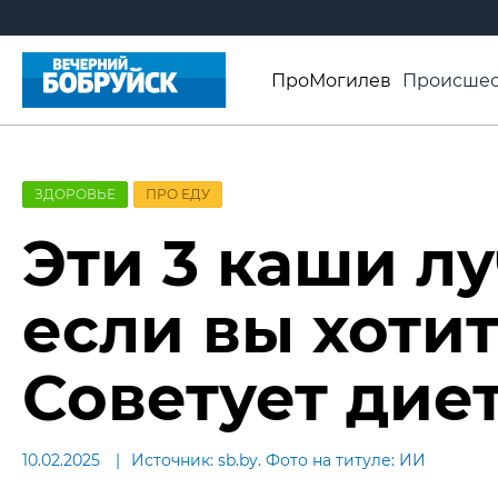
ПроМогилев
Происшес
История
Афиша
Св
Видео ВБ
ЗДОРОВЬЕ
ПРО ЕДУ
Эти 3 каши лу
если вы хотит
Советует дие
10.02.2025
Источник: sb.by. Фото на титуле: ИИ