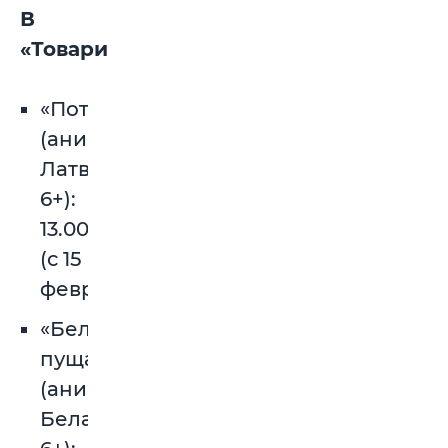
В
«Товарище»:
«Поток»
(анимация,
Латвия,
6+):
13.00
(с 15
февраля).
«Беловежская
пуща»
(анимация,
Беларусь,