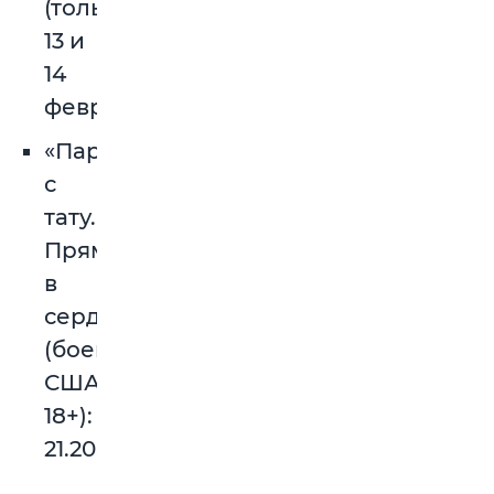
(только
13 и
14
февраля).
«Парни
с
тату.
Прямо
в
сердце»
(боевик,
США,
18+):
21.20.