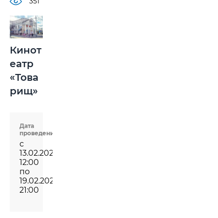
351
Кинот
еатр
«Това
рищ»
Дата
проведения
с
13.02.2025
12:00
по
19.02.2025
21:00