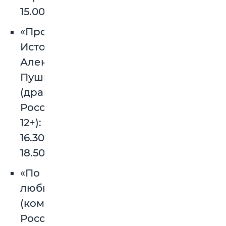
15.00.
«Пророк.
История
Александра
Пушкина»
(драма,
Россия,
12+):
16.30,
18.50.
«По
любви»
(комедия,
Россия,