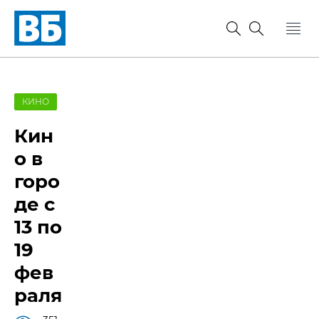
КИНО
Кин
о в
горо
де с
13 по
19
фев
раля