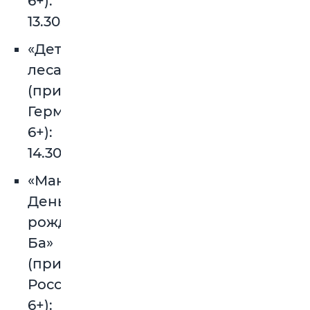
6+):
13.30.
«Дети
леса»
(приключения,
Германия,
6+):
14.30.
«Манюня.
День
рождения
Ба»
(приключения,
Россия,
6+):