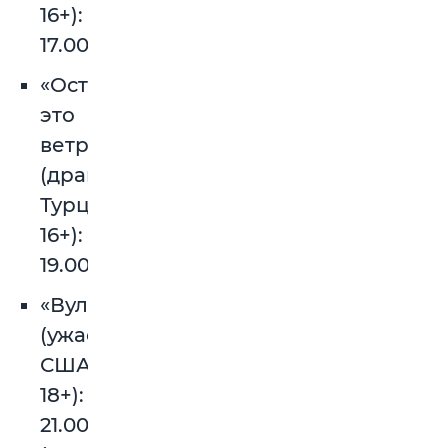
16+):
17.00.
«Оставь
это
ветру»
(драма,
Турция,
16+):
19.00.
«Вульфмен»
(ужасы,
США,
18+):
21.00