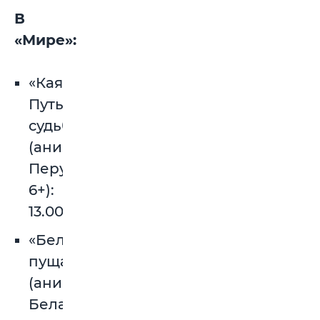
В
«Мире»:
«Каяра.
Путь
судьбы»
(анимация,
Перу,
6+):
13.00.
«Беловежская
пуща»
(анимация,
Беларусь,