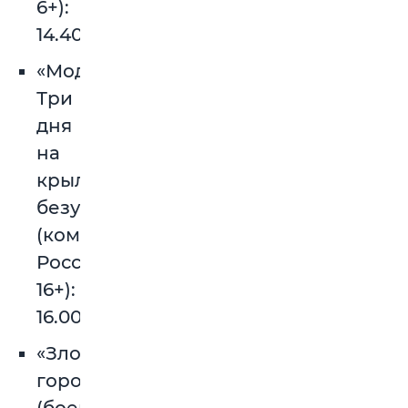
6+):
14.40.
«Моди.
Три
дня
на
крыльях
безумия»
(комедия,
Россия,
16+):
16.00.
«Злой
город»