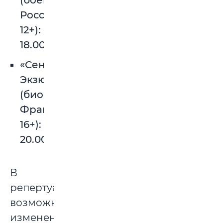
(боевик,
Россия,
12+):
18.00.
«Сент-
Экзюпери»
(биография,
Франция,
16+):
20.00.
В
репертуаре
возможны
изменения.