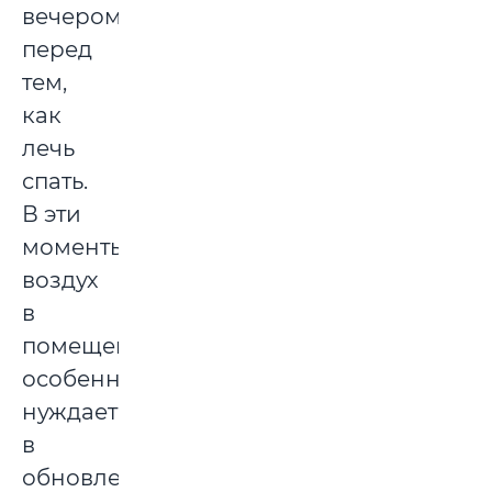
вечером,
перед
тем,
как
лечь
спать.
В эти
моменты
воздух
в
помещении
особенно
нуждается
в
обновлении.