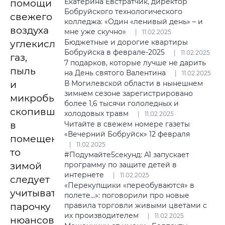
Екатерина Евстратчик, директор
помощи
Бобруйского технологического
свежего
колледжа: «Один «ленивый день» – и
воздуха
мне уже скучно»
11.02.2025
Бюджетные и дорогие квартиры
углекислый
Бобруйска в феврале-2025
11.02.2025
газ,
7 подарков, которые лучше не дарить
пыль
на День святого Валентина
11.02.2025
и
В Могилевской области в нынешнем
зимнем сезоне зарегистрировано
микробы,
более 1,6 тысячи гололедных и
скопившиеся
холодовых травм
11.02.2025
в
Читайте в свежем номере газеты
«Вечерний Бобруйск» 12 февраля
помещении,
11.02.2025
то
#Подумайте5секунд: А1 запускает
зимой
программу по защите детей в
интернете
11.02.2025
следует
«Перекупщики «переобуваются» в
учитывать
полете…»: поговорили про новые
парочку
правила торговли живыми цветами с
их производителем
11.02.2025
нюансов,