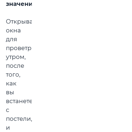
значение
Открывайте
окна
для
проветривания
утром,
после
того,
как
вы
встанете
с
постели,
и