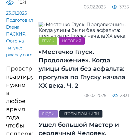
1021
05.02.2025
3735
23.01.2025
Подготовила
Елена
ПАСКИР.
Фото на
ГЛУСК
ИСТОРИЯ
титуле:
«Местечко Глуск.
pixabay.com
Продолжение». Когда
Проветривать
улицы были без асфальта:
квартиру
прогулка по Глуску начала
нужно
XX века. Ч. 2
в
05.02.2025
2831
любое
время
ЛЮДИ
ЧТОБЫ ПОМНИЛИ
года,
Ушел большой Мастер и
чтобы
сердечный Человек.
поддерживать