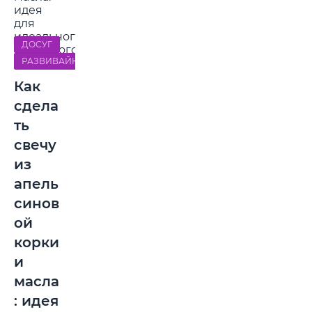
ДОСУГ
РАЗВИВАЙКА
Как
сдела
ть
свечу
из
апель
синов
ой
корки
и
масла
: идея