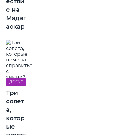
естви
е на
Мадаг
аскар
ДОСУГ
Три
совет
а,
котор
ые