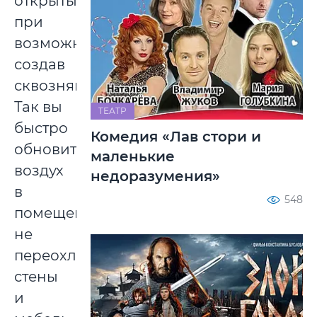
открытыми,
при
возможности
создав
сквозняк.
Так вы
ТЕАТР
быстро
Комедия «Лав стори и
обновите
маленькие
воздух
недоразумения»
в
548
помещении,
не
переохладив
стены
и