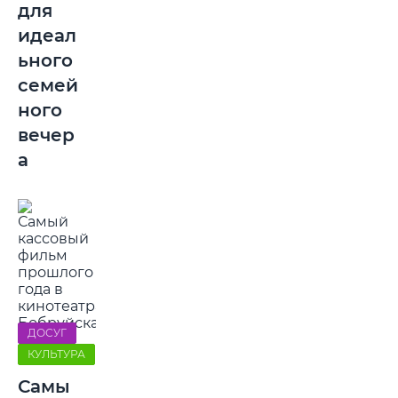
для
идеал
ьного
семей
ного
вечер
а
ДОСУГ
КУЛЬТУРА
Самы