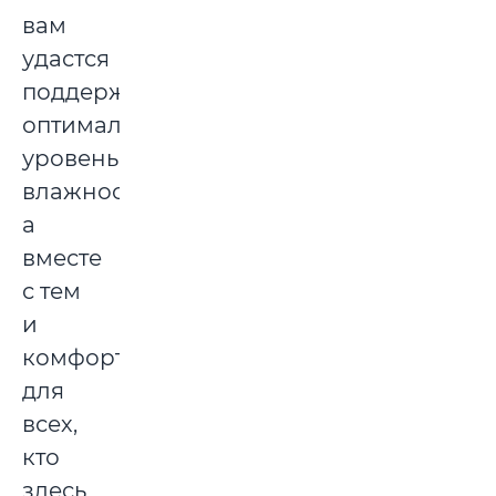
вам
удастся
поддерживать
оптимальный
уровень
влажности,
а
вместе
с тем
и
комфорт
для
всех,
кто
здесь