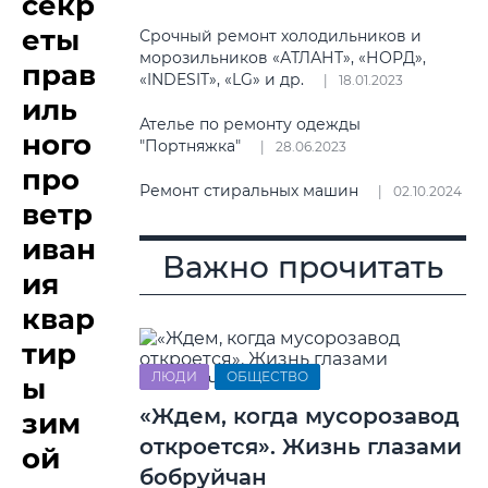
секр
еты
Срочный ремонт холодильников и
морозильников «АТЛАНТ», «НОРД»,
прав
«INDESIT», «LG» и др.
18.01.2023
иль
Ателье по ремонту одежды
ного
"Портняжка"
28.06.2023
про
Ремонт стиральных машин
02.10.2024
ветр
иван
Важно прочитать
ия
квар
тир
ЛЮДИ
ОБЩЕСТВО
ы
«Ждем, когда мусорозавод
зим
откроется». Жизнь глазами
ой
бобруйчан