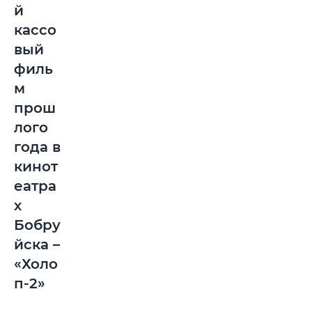
й
кассо
вый
филь
м
прош
лого
года в
кинот
еатра
х
Бобру
йска –
«Холо
п-2»