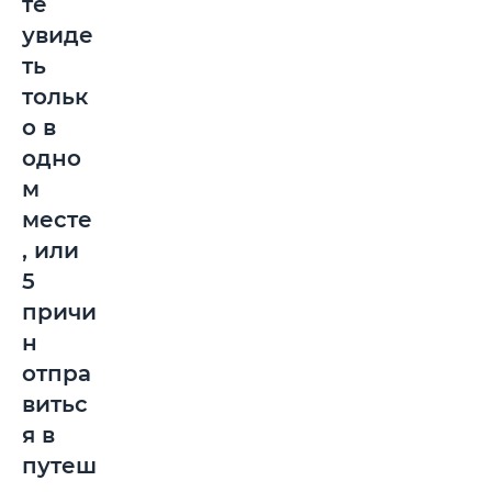
те
увиде
ть
тольк
о в
одно
м
месте
, или
5
причи
н
отпра
витьс
я в
путеш