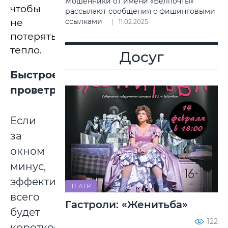
Мошенники от имени «Белпочты»
чтобы
рассылают сообщения с фишинговыми
не
ссылками
11.02.2025
потерять
тепло.
Досуг
Быстрое
проветривание
Если
за
окном
минус,
эффективнее
ТЕАТР
всего
Гастроли: «Женитьба»
будет
122
короткое,