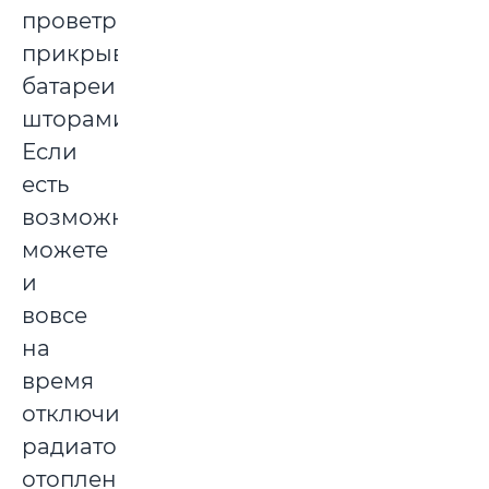
проветривания
прикрывать
батареи
шторами.
Если
есть
возможность,
можете
и
вовсе
на
время
отключить
радиаторы
отопления.