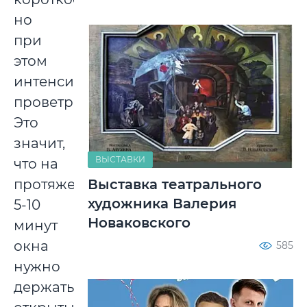
но
при
этом
интенсивное
проветривание.
Это
значит,
ВЫСТАВКИ
что на
протяжении
Выставка театрального
художника Валерия
5-10
Новаковского
минут
окна
585
нужно
держать