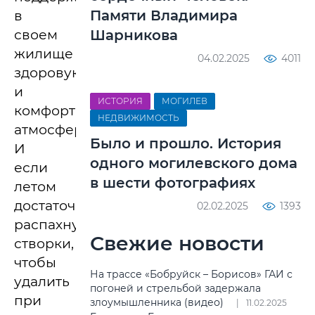
Памяти Владимира
в
своем
Шарникова
жилище
04.02.2025
4011
здоровую
и
ИСТОРИЯ
МОГИЛЕВ
комфортную
НЕДВИЖИМОСТЬ
атмосферу.
Было и прошло. История
И
одного могилевского дома
если
в шести фотографиях
летом
достаточно
02.02.2025
1393
распахнуть
Свежие новости
створки,
чтобы
На трассе «Бобруйск – Борисов» ГАИ с
удалить
погоней и стрельбой задержала
при
злоумышленника (видео)
11.02.2025