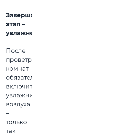
Завершающий
этап –
увлажнение
После
проветривания
комнат
обязательно
включите
увлажнитель
воздуха
–
только
так