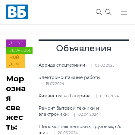
ДОСУГ
Объявления
ЗДОРОВЬЕ
МОЙ
ДОМ
Аренда спецтехники
03.02.2025
Мор
Электромонтажные работы.
19.07.2024
озна
я
Химчистка на Гагарина
01.03.2024
све
Ремонт бытовой техники и
электроники:
02.04.2024
жес
ть:
Шиномонтаж легковых, грузовых, с/х
шин
20.03.2024