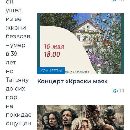
он
ушел
из ее
жизни
безвозвратно
– умер
в 39
лет,
но
КОНЦЕРТЫ
Татьяну
Концерт «Краски мая»
до сих
111
пор
не
покидает
ощущение,