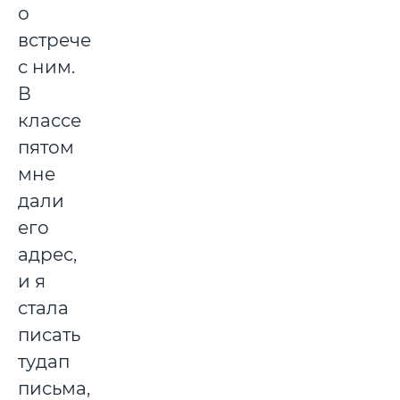
о
встрече
с ним.
В
классе
пятом
мне
дали
его
адрес,
и я
стала
писать
тудап
письма,