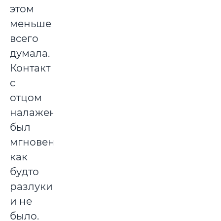
этом
меньше
всего
думала.
Контакт
с
отцом
налажен
был
мгновенно,
как
будто
разлуки
и не
было.