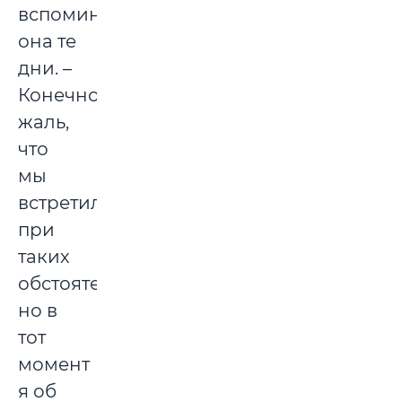
вспоминает
она те
дни. –
Конечно,
жаль,
что
мы
встретились
при
таких
обстоятельствах,
но в
тот
момент
я об