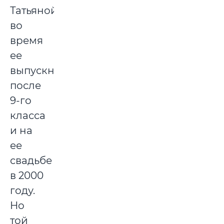
Татьяной
во
время
ее
выпускного
после
9-го
класса
и на
ее
свадьбе
в 2000
году.
Но
той