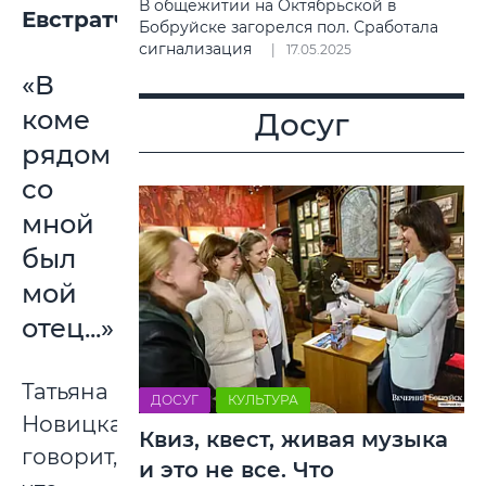
В общежитии на Октябрьской в
Евстратчик
.
Бобруйске загорелся пол. Сработала
сигнализация
17.05.2025
«В
коме
Досуг
рядом
со
мной
был
мой
отец...»
Татьяна
ДОСУГ
КУЛЬТУРА
Новицкая
Квиз, квест, живая музыка
говорит,
и это не все. Что