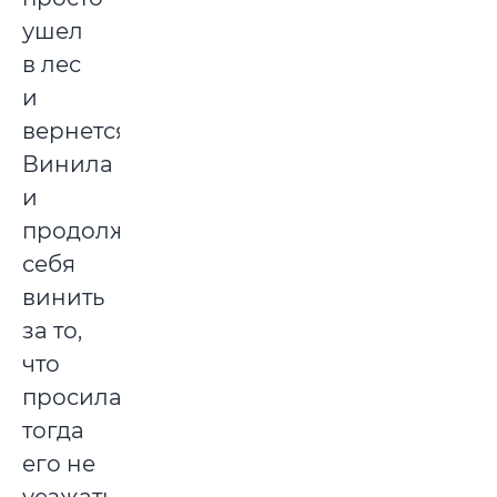
ушел
в лес
и
вернется.
Винила
и
продолжаю
себя
винить
за то,
что
просила
тогда
его не