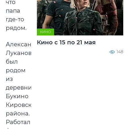
что
папа
где-то
рядом.
КИНО
Кино с 15 по 21 мая
Александр
148
Луканович
был
родом
из
деревни
Букино
Кировского
района.
Работал