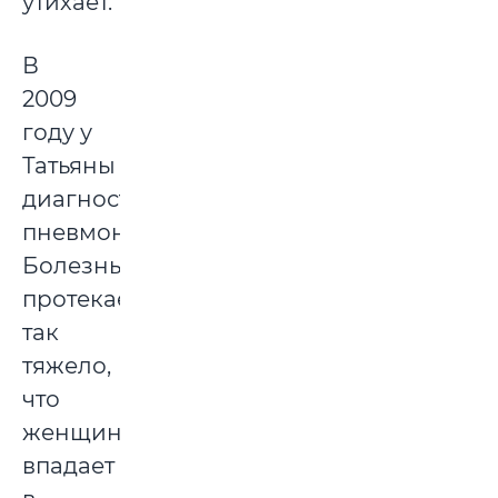
утихает.
В
2009
году у
Татьяны
диагностируют
пневмонию.
Болезнь
протекает
так
тяжело,
что
женщина
впадает