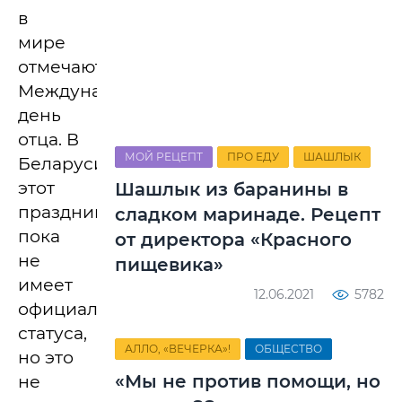
в
мире
отмечают
Международный
день
отца. В
МОЙ РЕЦЕПТ
ПРО ЕДУ
ШАШЛЫК
Беларуси
этот
Шашлык из баранины в
праздник
сладком маринаде. Рецепт
пока
от директора «Красного
не
пищевика»
имеет
12.06.2021
5782
официального
статуса,
АЛЛО, «ВЕЧЕРКА»!
ОБЩЕСТВО
но это
«Мы не против помощи, но
не