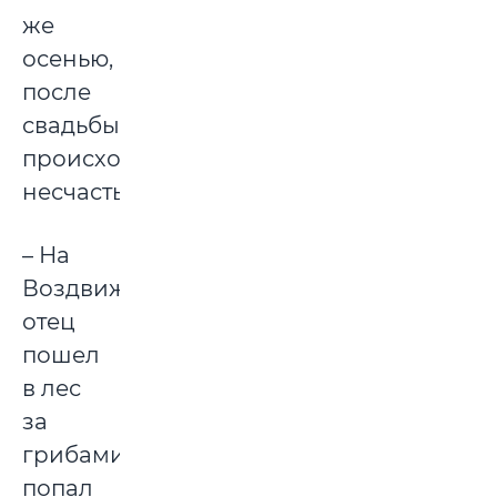
же
осенью,
после
свадьбы,
происходит
несчастье.
– На
Воздвижение
отец
пошел
в лес
за
грибами,
попал