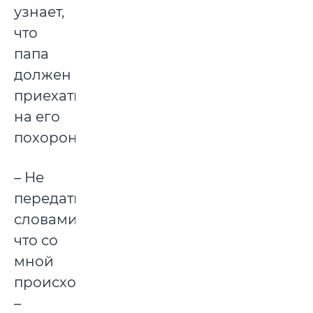
узнает,
что
папа
должен
приехать
на его
похороны.
– Не
передать
словами,
что со
мной
происходило,
–