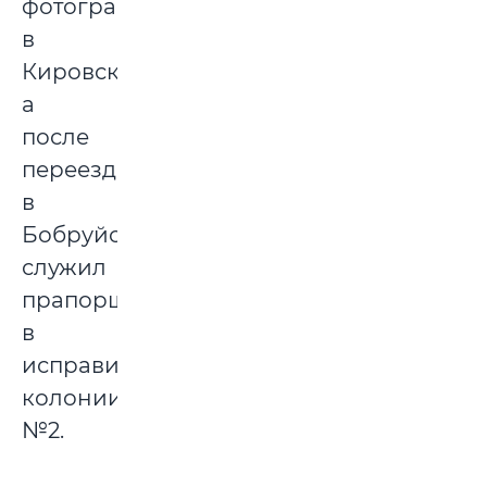
фотографом
в
Кировске,
а
после
переезда
в
Бобруйск
служил
прапорщиком
в
исправительной
колонии
№2.