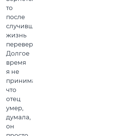
то
после
случившегося
жизнь
перевернулась.
Долгое
время
я не
принимала,
что
отец
умер,
думала,
он
просто