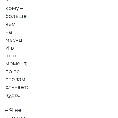
в
кому –
больше,
чем
на
месяц.
И в
этот
момент,
по ее
словам,
случается
чудо...
– Я не