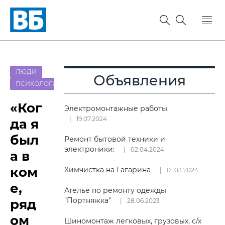
ЛЮДИ
Объявления
ПСИХОЛОГИЯ
«Ког
Электромонтажные работы.
19.07.2024
да я
был
Ремонт бытовой техники и
электроники:
02.04.2024
а в
ком
Химчистка на Гагарина
01.03.2024
е,
Ателье по ремонту одежды
"Портняжка"
ряд
28.06.2023
ом
Шиномонтаж легковых, грузовых, с/х