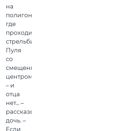
на
полигон,
где
проходило
стрельбище.
Пуля
со
смещенным
центром
– и
отца
нет... –
рассказывает
дочь. –
Если