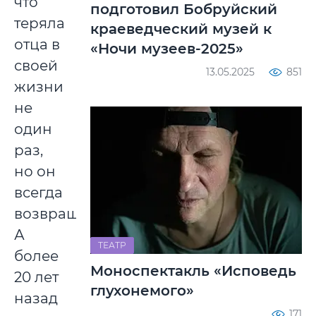
что
подготовил Бобруйский
теряла
краеведческий музей к
отца в
«Ночи музеев-2025»
своей
13.05.2025
851
жизни
не
один
раз,
но он
всегда
возвращался.
А
ТЕАТР
более
Моноспектакль «Исповедь
20 лет
глухонемого»
назад
171