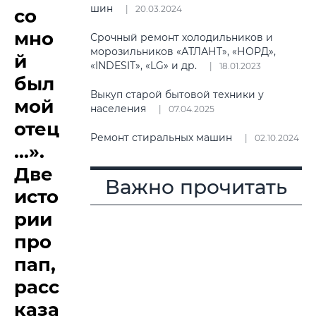
шин
20.03.2024
со
мно
Срочный ремонт холодильников и
морозильников «АТЛАНТ», «НОРД»,
й
«INDESIT», «LG» и др.
18.01.2023
был
Выкуп старой бытовой техники у
мой
населения
07.04.2025
отец
Ремонт стиральных машин
02.10.2024
...».
Две
Важно прочитать
исто
рии
про
пап,
расс
каза