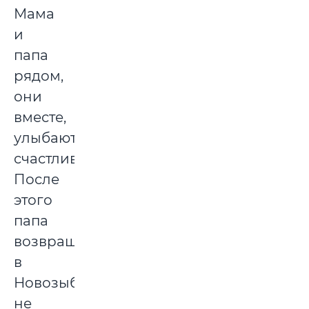
Мама
и
папа
рядом,
они
вместе,
улыбаются,
счастливые!..
После
этого
папа
возвращаться
в
Новозыбков
не