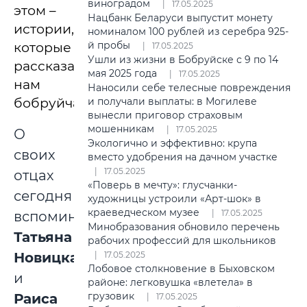
виноградом
17.05.2025
этом –
Нацбанк Беларуси выпустит монету
истории,
номиналом 100 рублей из серебра 925-
й пробы
которые
17.05.2025
Ушли из жизни в Бобруйске с 9 по 14
рассказали
мая 2025 года
17.05.2025
нам
Наносили себе телесные повреждения
бобруйчане.
и получали выплаты: в Могилеве
вынесли приговор страховым
мошенникам
17.05.2025
О
Экологично и эффективно: крупа
своих
вместо удобрения на дачном участке
17.05.2025
отцах
«Поверь в мечту»: глусчанки-
сегодня
художницы устроили «Арт-шок» в
краеведческом музее
17.05.2025
вспоминают
Минобразования обновило перечень
Татьяна
рабочих профессий для школьников
Новицкая
17.05.2025
Лобовое столкновение в Быховском
и
районе: легковушка «влетела» в
грузовик
Раиса
17.05.2025