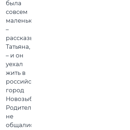
была
совсем
маленькая,
–
рассказывает
Татьяна,
– и он
уехал
жить в
российский
город
Новозыбков.
Родители
не
общались,