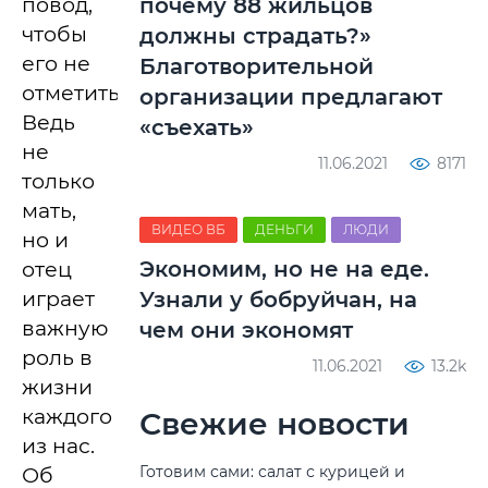
повод,
почему 88 жильцов
чтобы
должны страдать?»
его не
Благотворительной
отметить.
организации предлагают
Ведь
«съехать»
не
11.06.2021
8171
только
мать,
ВИДЕО ВБ
ДЕНЬГИ
ЛЮДИ
но и
Экономим, но не на еде.
отец
играет
Узнали у бобруйчан, на
важную
чем они экономят
роль в
11.06.2021
13.2k
жизни
каждого
Свежие новости
из нас.
Готовим сами: салат с курицей и
Об