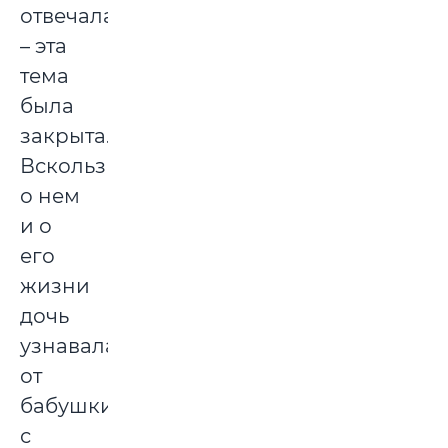
отвечала
– эта
тема
была
закрыта.
Вскользь
о нем
и о
его
жизни
дочь
узнавала
от
бабушки
с