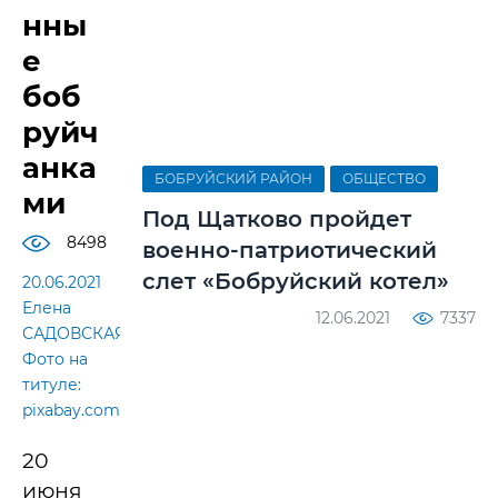
нны
е
боб
руйч
анка
БОБРУЙСКИЙ РАЙОН
ОБЩЕСТВО
ми
Под Щатково пройдет
8498
военно-патриотический
слет «Бобруйский котел»
20.06.2021
Елена
12.06.2021
7337
САДОВСКАЯ.
Фото на
титуле:
pixabay.com
20
июня