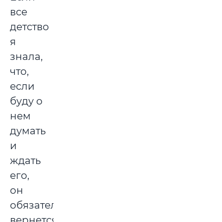
все
детство
я
знала,
что,
если
буду о
нем
думать
и
ждать
его,
он
обязательно
вернется,