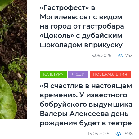
«Гастрофест» в
Могилеве: сет с видом
на город от гастробара
«Цоколь» с дубайским
шоколадом вприкуску
15.05.2025
743
КУЛЬТУРА
ЛЮДИ
ПОЗДРАВЛЕНИЯ
«Я счастлив в настоящем
времени». У известного
бобруйского выдумщика
Валеры Алексеева день
рождения будет в театре
15.05.2025
1598