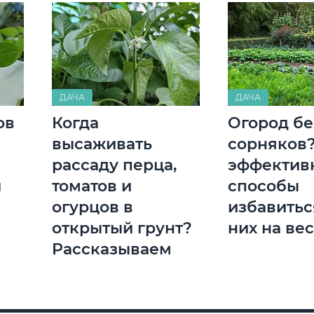
ДАЧА
ДАЧА
ов
Когда
Огород бе
высаживать
сорняков?
рассаду перца,
эффектив
й
томатов и
способы
огурцов в
избавитьс
открытый грунт?
них на ве
Рассказываем