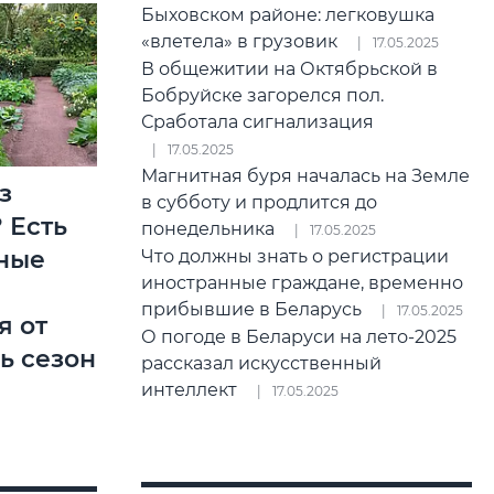
Быховском районе: легковушка
«влетела» в грузовик
17.05.2025
В общежитии на Октябрьской в
Бобруйске загорелся пол.
Сработала сигнализация
17.05.2025
Магнитная буря началась на Земле
з
в субботу и продлится до
 Есть
понедельника
17.05.2025
ные
Что должны знать о регистрации
иностранные граждане, временно
прибывшие в Беларусь
17.05.2025
я от
О погоде в Беларуси на лето-2025
сь сезон
рассказал искусственный
интеллект
17.05.2025