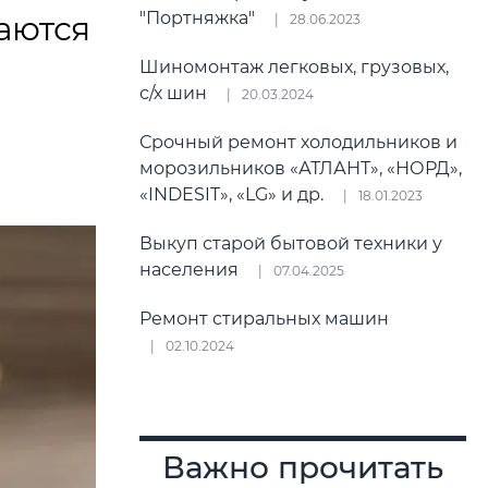
"Портняжка"
аются
28.06.2023
Шиномонтаж легковых, грузовых,
с/х шин
20.03.2024
Срочный ремонт холодильников и
морозильников «АТЛАНТ», «НОРД»,
«INDESIT», «LG» и др.
18.01.2023
Выкуп старой бытовой техники у
населения
07.04.2025
Ремонт стиральных машин
02.10.2024
Важно прочитать