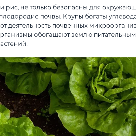
а и рис, не только безопасны для окружаю
плодородие почвы. Крупы богаты углевод
ют деятельность почвенных микроорганиз
оорганизмы обогащают землю питательны
астений.