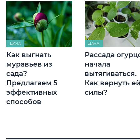
ДАЧА
ДАЧА
Как выгнать
Рассада огурц
муравьев из
начала
сада?
вытягиваться.
Предлагаем 5
Как вернуть е
эффективных
силы?
способов