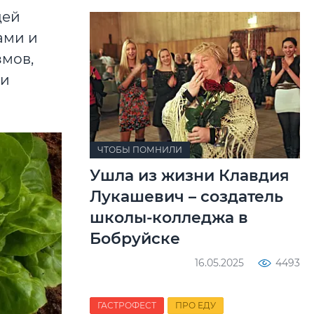
щей
ами и
мов,
ми
ЧТОБЫ ПОМНИЛИ
Ушла из жизни Клавдия
Лукашевич – создатель
школы-колледжа в
Бобруйске
16.05.2025
4493
ГАСТРОФЕСТ
ПРО ЕДУ