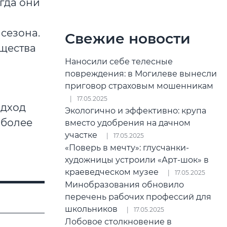
гда они
сезона.
Свежие новости
щества
Наносили себе телесные
повреждения: в Могилеве вынесли
приговор страховым мошенникам
17.05.2025
одход
Экологично и эффективно: крупа
 более
вместо удобрения на дачном
участке
17.05.2025
«Поверь в мечту»: глусчанки-
художницы устроили «Арт-шок» в
краеведческом музее
17.05.2025
Минобразования обновило
перечень рабочих профессий для
школьников
17.05.2025
Лобовое столкновение в