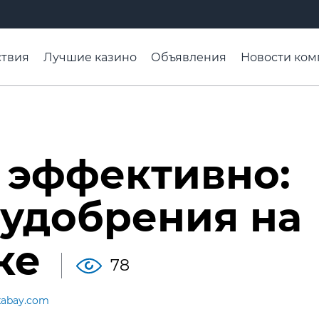
твия
Лучшие казино
Объявления
Новости ком
адьба недели
Чтобы помнили
Организации
Ра
 эффективно:
 удобрения на
ке
78
xabay.com