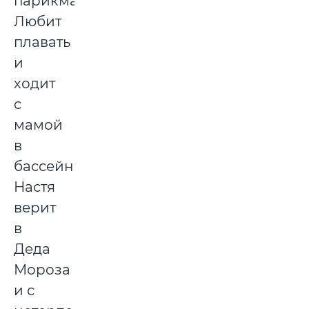
парикмахером.
Любит
плавать
и
ходит
с
мамой
в
бассейн.
Настя
верит
в
Деда
Мороза
и с