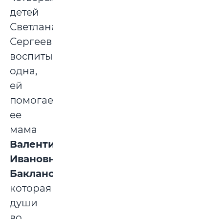
детей
Светлана
Сергеевна
воспитывает
одна,
ей
помогает
ее
мама
Валентина
Ивановна
Бакланова
,
которая
души
во