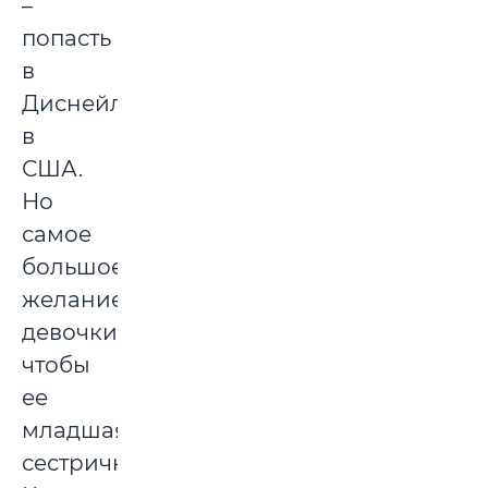
–
попасть
в
Диснейленд
в
США.
Но
самое
большое
желание
девочки,
чтобы
ее
младшая
сестричка