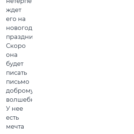
нетерпением
ждет
его на
новогодние
праздники.
Скоро
она
будет
писать
письмо
доброму
волшебнику.
У нее
есть
мечта