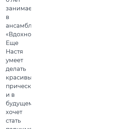
занимается
в
ансамбле
«Вдохновение».
Еще
Настя
умеет
делать
красивые
прически
и в
будущем
хочет
стать