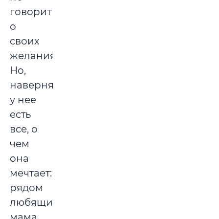
говорит
о
своих
желаниях.
Но,
наверняка,
у нее
есть
все, о
чем
она
мечтает:
рядом
любящие
мама,