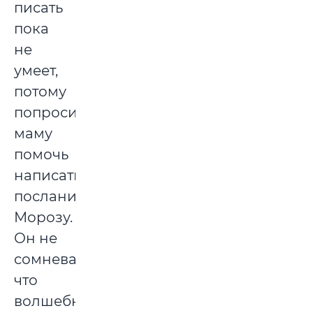
писать
пока
не
умеет,
потому
попросит
маму
помочь
написать
послание
Морозу.
Он не
сомневается,
что
волшебник