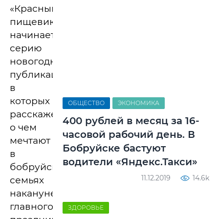
«Красным
пищевиком»
начинает
серию
новогодних
публикаций,
в
которых
ОБЩЕСТВО
ЭКОНОМИКА
расскажем,
400 рублей в месяц за 16-
о чем
часовой рабочий день. В
мечтают
Бобруйске бастуют
в
водители «Яндекс.Такси»
бобруйских
11.12.2019
14.6k
семьях
накануне
главного
ЗДОРОВЬЕ