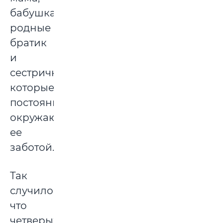
бабушка,
родные
братик
и
сестрички,
которые
постоянно
окружают
ее
заботой.
Так
случилось,
что
четверых