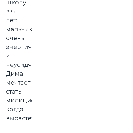
школу
в 6
лет:
мальчик
очень
энергичный
и
неусидчивый.
Дима
мечтает
стать
милиционером,
когда
вырастет.