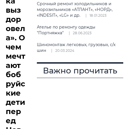
ка
Срочный ремонт холодильников и
выз
морозильников «АТЛАНТ», «НОРД»,
«INDESIT», «LG» и др.
18.01.2023
дор
овел
Ателье по ремонту одежды
"Портняжка"
28.06.2023
а». О
Шиномонтаж легковых, грузовых, с/х
чем
шин
20.03.2024
мечт
ают
Важно прочитать
боб
руйс
кие
дети
пер
ед