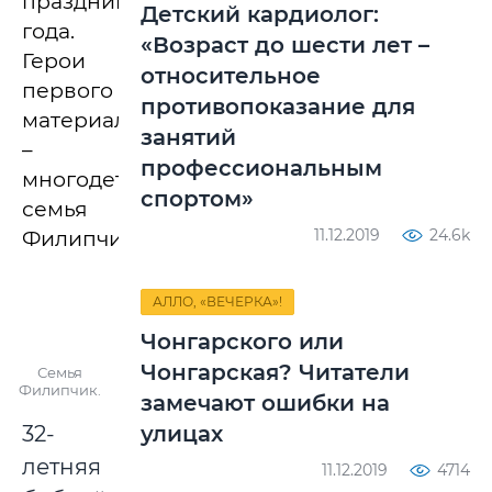
праздника
Детский кардиолог:
года.
«Возраст до шести лет –
Герои
относительное
первого
противопоказание для
материала
занятий
–
профессиональным
многодетная
спортом»
семья
11.12.2019
24.6k
Филипчик.
АЛЛО, «ВЕЧЕРКА»!
Чонгарского или
Чонгарская? Читатели
Семья
Филипчик.
замечают ошибки на
32-
улицах
летняя
11.12.2019
4714