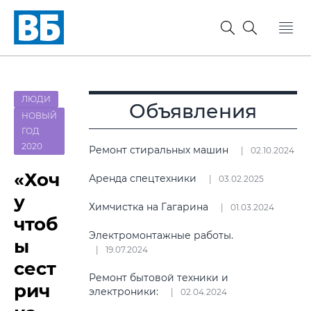
ЛЮДИ
Объявления
НОВЫЙ
ГОД
2020
Ремонт стиральных машин
02.10.2024
«Хоч
Аренда спецтехники
03.02.2025
у
Химчистка на Гагарина
01.03.2024
чтоб
Электромонтажные работы.
ы
19.07.2024
сест
Ремонт бытовой техники и
рич
электроники:
02.04.2024