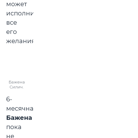
может
исполнить
все
его
желания.
Бажена
Силич.
6-
месячная
Бажена
пока
не