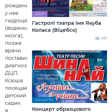
рождения
у нее
ТЕАТР
гидроцефалия
Гастролі тэатра імя Якуба
(водянка
Коласа (Віцебск)
мозга),
491
позже
врачи
поставили
диагноз
ДЦП.
Ксюша
посещает
детский
КОНЦЕРТЫ
садик
Концерт образцового
в