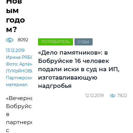
Нов
ым
годо
м?
8092
ПОТРЕБИТЕЛЬ
СУДЫ
13.12.2019
«Дело памятников»: в
Ирина РЯБОВА.
Бобруйске 16 человек
Фото: Артём
подали иски в суд на ИП,
ЛУКЬЯНОВИЧА/
изготавливающую
Партнерский
материал.
надгробья
12.12.2019
7822
«Вечерний
Бобруйск»
в
партнерстве
с