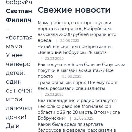
бобруйчанка
Свежие новости
Светлана
Филипчик
Мама ребенка, на которого упали
–
ворота в лагере под Бобруйском,
взыскала 25000 рублей морального
«богатая»
вреда
25.03.2025
мама.
Читайте в свежем номере газеты
«Вечерний Бобруйск» 26 марта
У нее
25.03.2025
четверо
Как получить в 6 раз больше бонусов за
покупки в магазинах «Санта»?» Все
детей:
просто
25.03.2025
один
Трава стала как порох. Почему горят
леса, рассказали специалисты
сыночек
25.03.2025
и три
Без телевидения и радио останутся
несколько районов Могилевской
лапочки-
области с 26 по 28 марта. В том числе
дочки!
Бобруйский
25.03.2025
Какой была средняя зарплата
Да и
белорусов в феврале, рассказали в