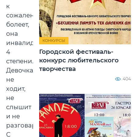
к
сожалению,
болеет,
она
КОНКУРСЫ
инвалид
Городской фестиваль-
4
конкурс любительского
степени.
творчества
Девочка
не
404
ходит,
не
слышит
и не
разговаривает.
С