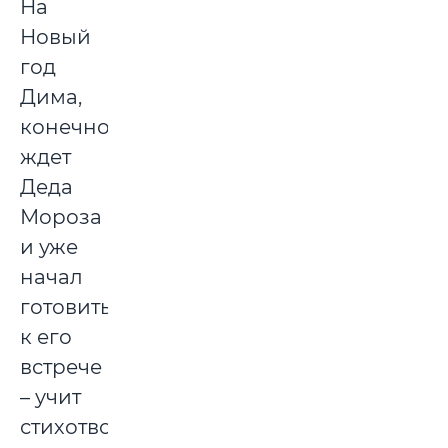
На
Новый
год
Дима,
конечно,
ждет
Деда
Мороза
и уже
начал
готовиться
к его
встрече
– учит
стихотворение.