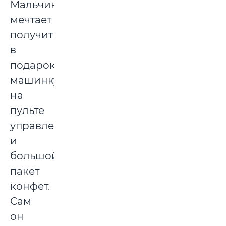
Мальчик
мечтает
получить
в
подарок
машинку
на
пульте
управления
и
большой
пакет
конфет.
Сам
он