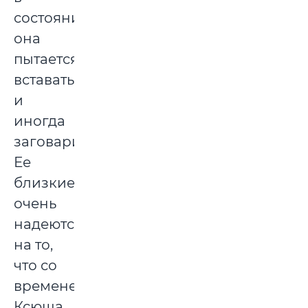
состоянии,
она
пытается
вставать
и
иногда
заговаривает.
Ее
близкие
очень
надеются
на то,
что со
временем
Ксюша