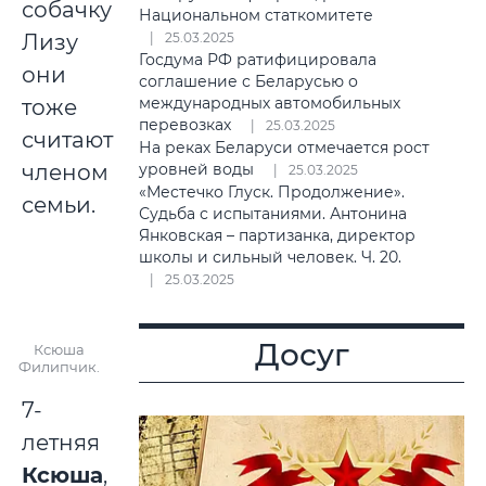
собачку
Национальном статкомитете
Лизу
25.03.2025
Госдума РФ ратифицировала
они
соглашение с Беларусью о
международных автомобильных
тоже
перевозках
25.03.2025
считают
На реках Беларуси отмечается рост
членом
уровней воды
25.03.2025
«Местечко Глуск. Продолжение».
семьи.
Судьба с испытаниями. Антонина
Янковская – партизанка, директор
школы и сильный человек. Ч. 20.
25.03.2025
Досуг
Ксюша
Филипчик.
7-
летняя
Ксюша
,