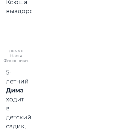
Ксюша
выздоровела.
Дима и
Настя
Филипчики.
5-
летний
Дима
ходит
в
детский
садик,