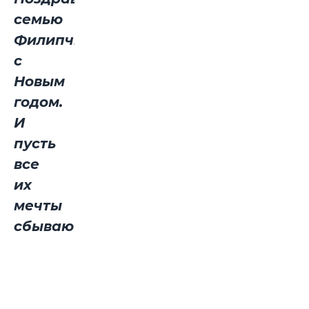
семью
Филипчик
с
Новым
годом.
И
пусть
все
их
мечты
сбываются!