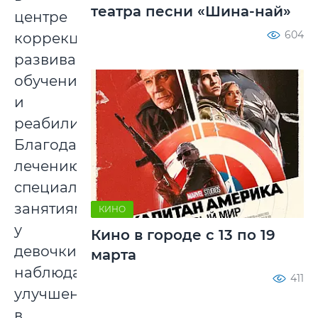
театра песни «Шина-най»
центре
604
коррекционно-
развивающего
обучения
и
реабилитации.
Благодаря
лечению,
специальным
занятиям
КИНО
у
Кино в городе с 13 по 19
девочки
марта
наблюдаются
411
улучшения
в