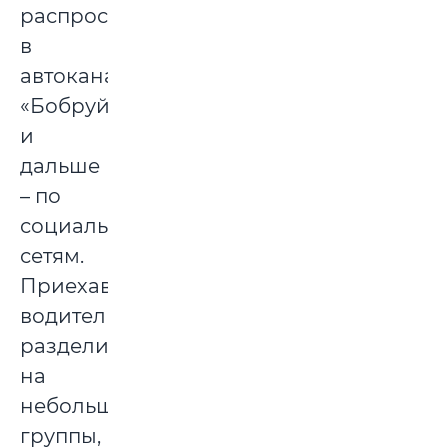
распространилась
в
автоканал
«Бобруйск»
и
дальше
– по
социальным
сетям.
Приехавшие
водители
разделились
на
небольшие
группы,