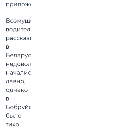
приложение.
Возмущенные
водители
рассказывают:
в
Беларуси
недовольства
начались
давно,
однако
в
Бобруйске
было
тихо.