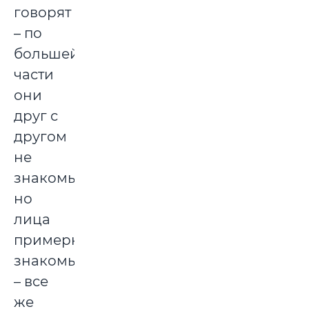
говорят
– по
большей
части
они
друг с
другом
не
знакомы,
но
лица
примерно
знакомы
– все
же