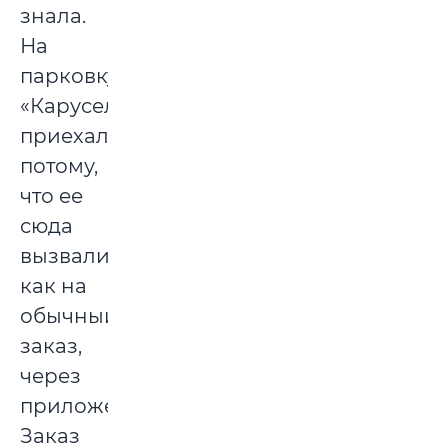
знала.
На
парковку
«Карусели»
приехала
потому,
что ее
сюда
вызвали
как на
обычный
заказ,
через
приложение.
Заказ