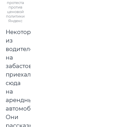
протеста
против
ценовой
политики
Яндекс
Некоторые
из
водителей
на
забастовке
приехали
сюда
на
арендных
автомобилях.
Они
рассказывают: