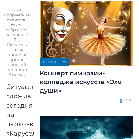
11.12.2019.
Бобруйские
водители
такси
собрались
на стоянке
ТЦ
"Карусель"
в знак
протеста
против
КОНЦЕРТЫ
ценовой
политики
Концерт гимназии-
Яндекс
колледжа искусств «Эхо
Ситуация,
души»
сложившаяся
201
сегодня
на
парковке
«Карусели»