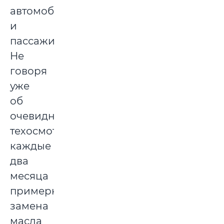
автомобиль
и
пассажира.
Не
говоря
уже
об
очевидном:
техосмотр,
каждые
два
месяца
примерно
замена
масла