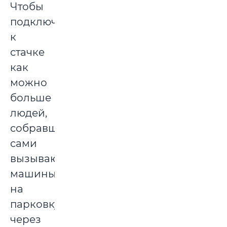
Чтобы
подключить
к
стачке
как
можно
больше
людей,
собравшиеся
сами
вызывают
машины
на
парковку
через