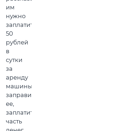
им
нужно
заплатить
50
рублей
в
сутки
за
аренду
машины,
заправить
ее,
заплатить
часть
денег