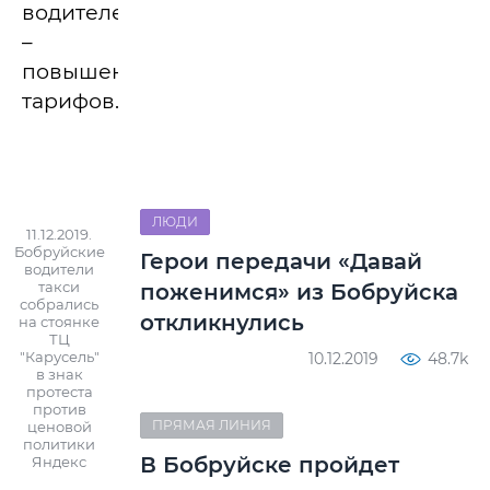
водителей
–
повышение
тарифов.
ЛЮДИ
11.12.2019.
Бобруйские
Герои передачи «Давай
водители
такси
поженимся» из Бобруйска
собрались
откликнулись
на стоянке
ТЦ
"Карусель"
10.12.2019
48.7k
в знак
протеста
против
ПРЯМАЯ ЛИНИЯ
ценовой
политики
В Бобруйске пройдет
Яндекс