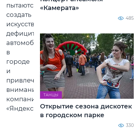
пытаются
«Камерата»
создать
485
искусственный
дефицит
автомобилей
в
городе
и
привлечь
внимание
ТАНЦЫ
компании
Открытие сезона дискотек
«Яндекс».
в городском парке
330