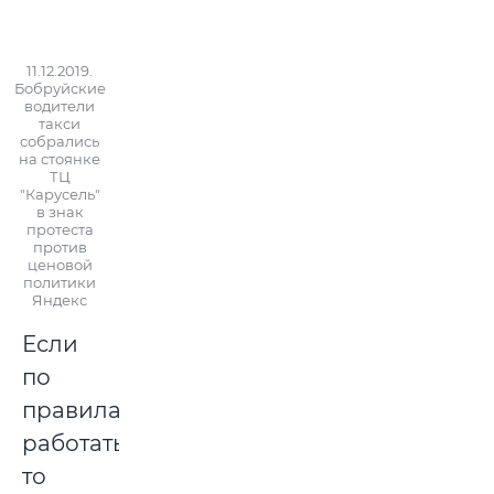
11.12.2019.
Бобруйские
водители
такси
собрались
на стоянке
ТЦ
"Карусель"
в знак
протеста
против
ценовой
политики
Яндекс
Если
по
правилам
работать,
то