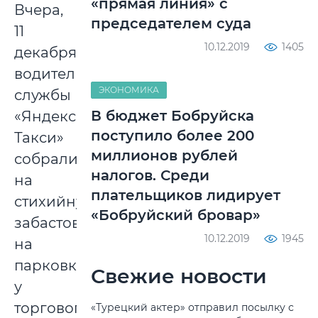
«прямая линия» с
Вчера,
председателем суда
11
10.12.2019
1405
декабря,
водители
ЭКОНОМИКА
службы
В бюджет Бобруйска
«Яндекс.
поступило более 200
Такси»
миллионов рублей
собрались
налогов. Среди
на
плательщиков лидирует
стихийную
«Бобруйский бровар»
забастовку
10.12.2019
1945
на
парковке
Свежие новости
у
торгового
«Турецкий актер» отправил посылку с