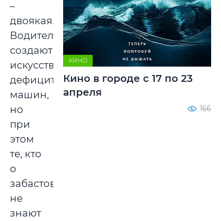
–
двоякая.
Водители
создают
КИНО
искусственный
Кино в городе с 17 по 23
дефицит
апреля
машин,
но
166
при
этом
те, кто
о
забастовке
не
знают