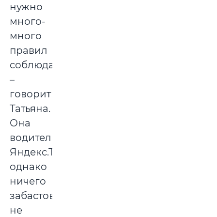
нужно
много-
много
правил
соблюдать,
–
говорит
Татьяна.
Она
водитель
Яндекс.Такси,
однако
ничего
забастовке
не