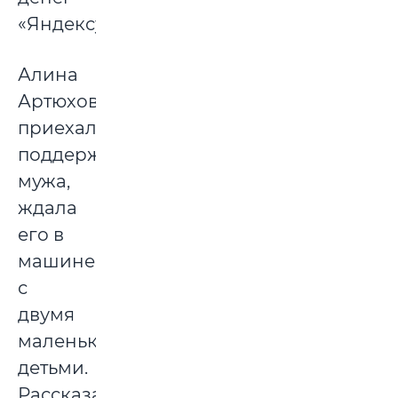
«Яндексу».
Алина
Артюховская
приехала
поддержать
мужа,
ждала
его в
машине
с
двумя
маленькими
детьми.
Рассказала,