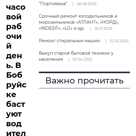
"Портняжка"
28.06.2023
часо
вой
Срочный ремонт холодильников и
морозильников «АТЛАНТ», «НОРД»,
раб
«INDESIT», «LG» и др.
18.01.2023
очи
Ремонт стиральных машин
02.10.2024
й
Выкуп старой бытовой техники у
ден
населения
07.04.2025
ь. В
Боб
Важно прочитать
руйс
ке
баст
уют
вод
ител