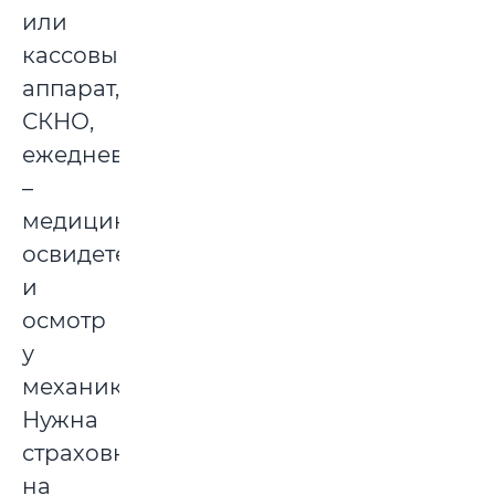
или
кассовый
аппарат,
СКНО,
ежедневно
–
медицинское
освидетельствование
и
осмотр
у
механика.
Нужна
страховка
на