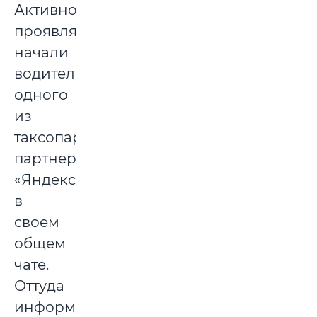
Активность
проявлять
начали
водители
одного
из
таксопарков-
партнеров
«Яндекса»
в
своем
общем
чате.
Оттуда
информация