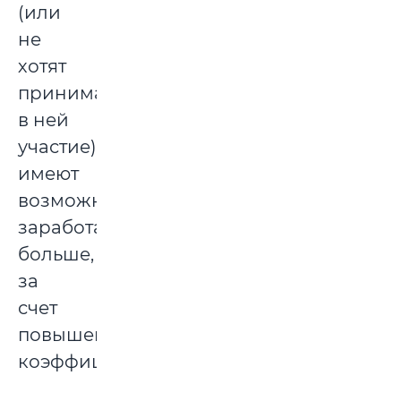
(или
не
хотят
принимать
в ней
участие),
имеют
возможность
заработать
больше,
за
счет
повышенного
коэффициента.