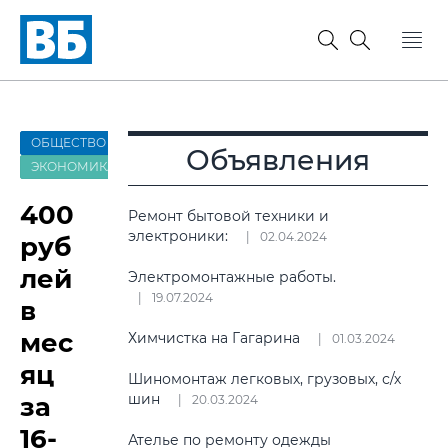
ОБЩЕСТВО
Объявления
ЭКОНОМИКА
400
Ремонт бытовой техники и
электроники:
02.04.2024
руб
лей
Электромонтажные работы.
19.07.2024
в
мес
Химчистка на Гагарина
01.03.2024
яц
Шиномонтаж легковых, грузовых, с/х
шин
за
20.03.2024
16-
Ателье по ремонту одежды