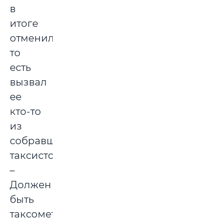
в
итоге
отменили,
то
есть
вызвал
ее
кто-то
из
собравшихся
таксистов.
–
Должен
быть
таксометр