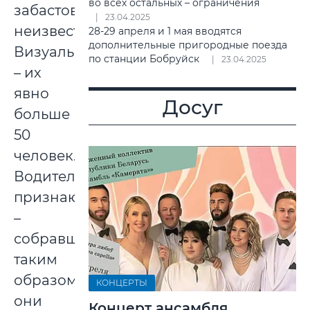
во всех остальных – ограничения
забастовку
23.04.2025
неизвестно.
28-29 апреля и 1 мая вводятся
дополнительные пригородные поезда
Визуально
по станции Бобруйск
23.04.2025
– их
явно
Досуг
больше
50
человек.
Водители
признаются
–
собравшись
таким
образом
КОНЦЕРТЫ
они
Концерт ансамбля