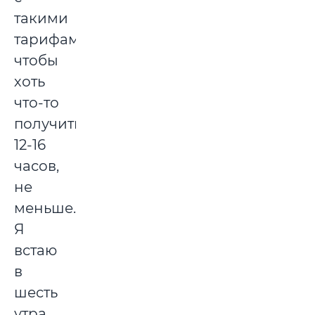
такими
тарифами,
чтобы
хоть
что-то
получить!
12-16
часов,
не
меньше.
Я
встаю
в
шесть
утра,