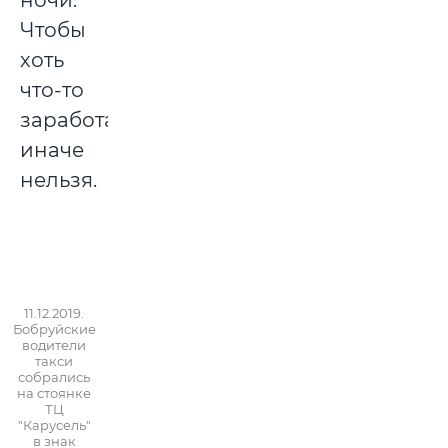
ночи.
Чтобы
хоть
что-то
заработать
иначе
нельзя.
11.12.2019.
Бобруйские
водители
такси
собрались
на стоянке
ТЦ
"Карусель"
в знак