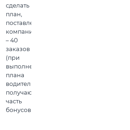
сделать
план,
поставленный
компанией
– 40
заказов
(при
выполнении
плана
водители
получают
часть
бонусов).