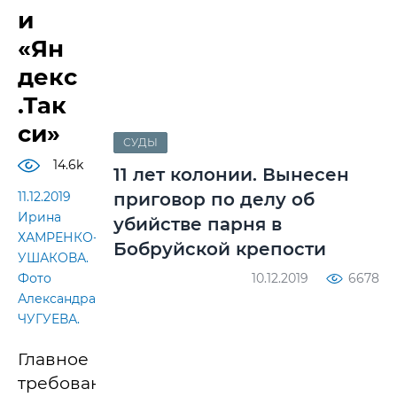
и
«Ян
декс
.Так
си»
СУДЫ
14.6k
11 лет колонии. Вынесен
11.12.2019
приговор по делу об
Ирина
убийстве парня в
ХАМРЕНКО-
Бобруйской крепости
УШАКОВА.
Фото
10.12.2019
6678
Александра
ЧУГУЕВА.
Главное
требование