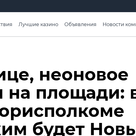
твия
Лучшие казино
Объявления
Новости ком
адьба недели
Чтобы помнили
Организации
Ра
ице, неоновое
 на площади: 
горисполкоме
ким будет Нов