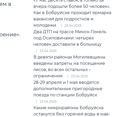
«У нас десять ставок, а только за
ем в
вчера подошли более 50 человек».
Как в Бобруйске проходит ярмарка
вакансий для подростков и
молодежи
23.04.2025
Два ДТП на трассе Минск-Гомель
роение».
под Осиповичами: четырех
человек доставили в больницу
23.04.2025
В девяти районах Могилевщины
введены запреты на посещение
лесов, во всех остальных –
ограничения
23.04.2025
28-29 апреля и 1 мая вводятся
дополнительные пригородные
поезда по станции Бобруйск
23.04.2025
Какие микрорайоны Бобруйска
останутся без горячей воды в мае-