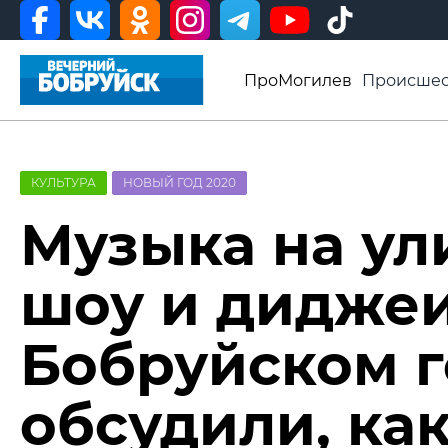
ПроМогилев
Происшес
История
Афиша
Св
Видео ВБ
КУЛЬТУРА
НОВЫЙ ГОД 2020
Музыка на ул
шоу и диджеи
Бобруйском 
обсудили, ка