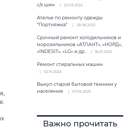
с/х шин
20.03.2024
Ателье по ремонту одежды
"Портняжка"
28.06.2023
Срочный ремонт холодильников и
морозильников «АТЛАНТ», «НОРД»,
«INDESIT», «LG» и др.
18.01.2023
Ремонт стиральных машин
02.10.2024
Выкуп старой бытовой техники у
населения
07.04.2025
я,
я.
ых
Важно прочитать