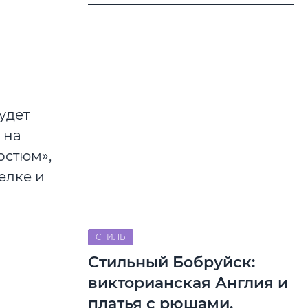
удет
 на
остюм»,
елке и
СТИЛЬ
Стильный Бобруйск:
викторианская Англия и
платья с рюшами.