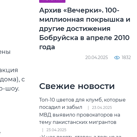
Архив «Вечерки». 100-
миллионная покрышка и
другие достижения
Бобруйска в апреле 2010
года
ены
20.04.2025
1832
 акция
дома), с
Свежие новости
р-шоу.
Топ-10 цветов для клумб, которые
посадил и забыл
23.04.2025
МВД выявило провокаторов на
тему пакистанских мигрантов
23.04.2025
е