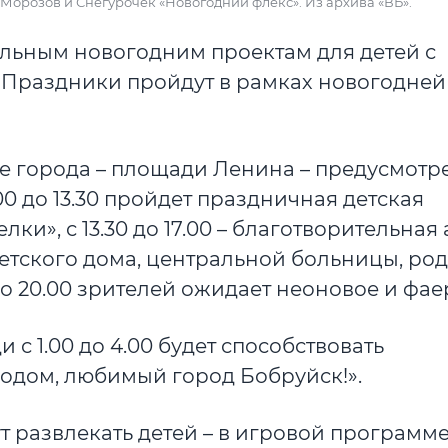
 Морозов и Снегурочек «Новогодний флекс». Из архива «ВБ».
тельным новогодним проектам для детей с
. Праздники пройдут в рамках новогодней
не города – площади Ленина – предусмотр
0 до 13.30 пройдет праздничная детская
и», с 13.30 до 17.00 – благотворительная
етского дома, центральной больницы, род
0 до 20.00 зрителей ожидает неоновое и фае
с 1.00 до 4.00 будет способствовать
одом, любимый город Бобруйск!».
дут развлекать детей – в игровой программ