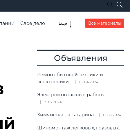
паний
Свое дело
Все материалы
Еще
списание транспорта
Объявления
Ремонт бытовой техники и
в
электроники:
02.04.2024
Электромонтажные работы.
19.07.2024
Химчистка на Гагарина
01.03.2024
ый
Шиномонтаж легковых, грузовых,