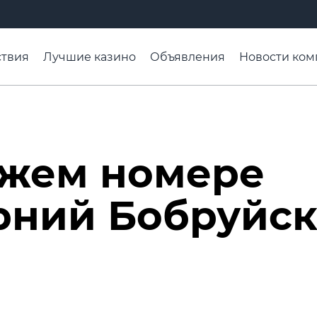
твия
Лучшие казино
Объявления
Новости ком
адьба недели
Чтобы помнили
Организации
Ра
ежем номере
рний Бобруйск