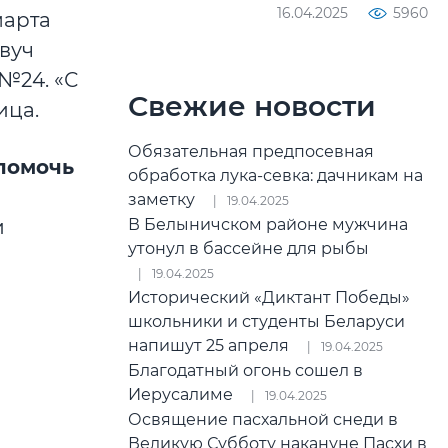
16.04.2025
5960
марта
вуч
№24. «С
Свежие новости
ица.
Обязательная предпосевная
помочь
обработка лука-севка: дачникам на
заметку
19.04.2025
В Белыничском районе мужчина
и
утонул в бассейне для рыбы
19.04.2025
Исторический «Диктант Победы»
школьники и студенты Беларуси
напишут 25 апреля
19.04.2025
Благодатный огонь сошел в
Иерусалиме
19.04.2025
Освящение пасхальной снеди в
Великую Субботу накануне Пасхи в