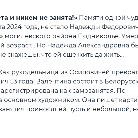
а и никем не занята!»
Памяти одной чу
та 2024 года, не стало Надежды Федорович
» могилевского района Подниколье. Умер
ный возраст… Но Надежда Александровна б
е скажешь), что ей еще жить да жить…
 Как рукодельница из Осиповичей превра
ич 53 года. Валентина состоит в Белорусс
зарегистрирована как самозанятая. По
 в основном художником. Она пишет карти
занятия приносят ей пусть и небольшой, н