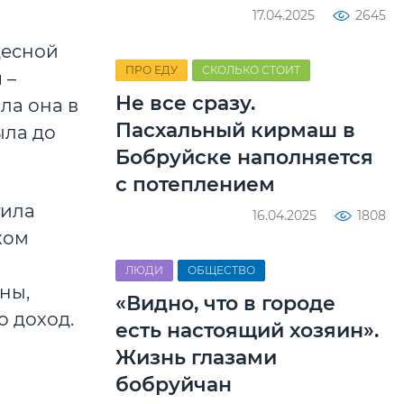
17.04.2025
2645
десной
ПРО ЕДУ
СКОЛЬКО СТОИТ
 –
Не все сразу.
ла она в
Пасхальный кирмаш в
ыла до
Бобруйске наполняется
с потеплением
тила
16.04.2025
1808
ком
ЛЮДИ
ОБЩЕСТВО
ны,
«Видно, что в городе
о доход.
есть настоящий хозяин».
Жизнь глазами
бобруйчан