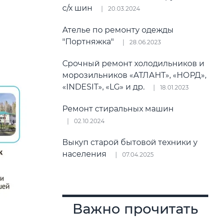
с/х шин
20.03.2024
Ателье по ремонту одежды
"Портняжка"
28.06.2023
Срочный ремонт холодильников и
морозильников «АТЛАНТ», «НОРД»,
«INDESIT», «LG» и др.
18.01.2023
Ремонт стиральных машин
02.10.2024
Выкуп старой бытовой техники у
населения
07.04.2025
Важно прочитать