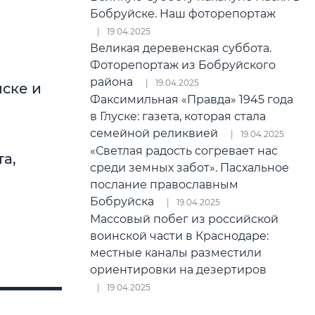
Бобруйске. Наш фоторепортаж
19.04.2025
Великая деревенская суббота.
Фоторепортаж из Бобруйского
района
19.04.2025
йске и
Факсимильная «Правда» 1945 года
в Глуске: газета, которая стала
семейной реликвией
19.04.2025
«Светлая радость согревает нас
а,
среди земных забот». Пасхальное
послание православным
Бобруйска
19.04.2025
Массовый побег из российской
воинской части в Краснодаре:
местные каналы разместили
ориентировки на дезертиров
19.04.2025