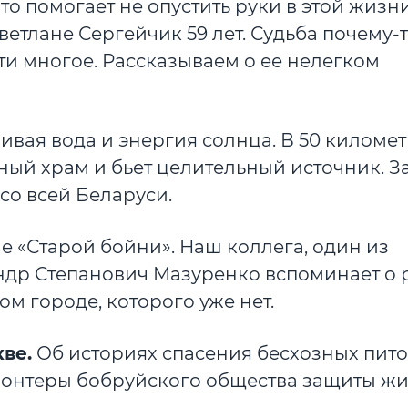
то помогает не опустить руки в этой жизни
тлане Сергейчик 59 лет. Судьба почему-
ти многое. Рассказываем о ее нелегком
вая вода и энергия солнца. В 50 километ
чный храм и бьет целительный источник. З
со всей Беларуси.
е «Старой бойни». Наш коллега, один из
ндр Степанович Мазуренко вспоминает о 
том городе, которого уже нет.
ве.
Об историях спасения бесхозных пит
лонтеры бобруйского общества защиты ж