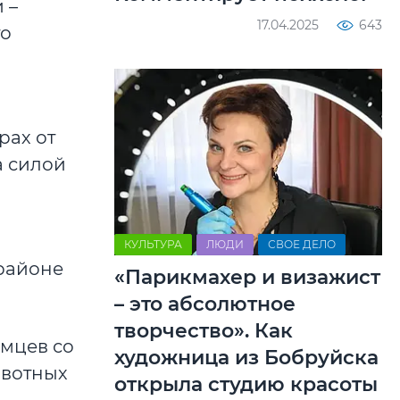
 –
17.04.2025
643
то
рах от
а силой
КУЛЬТУРА
ЛЮДИ
СВОЕ ДЕЛО
районе
«Парикмахер и визажист
– это абсолютное
творчество». Как
омцев со
художница из Бобруйска
ивотных
открыла студию красоты