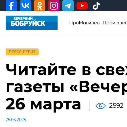
ПроМогилев
Происшес
История
Афиша
Св
Видео ВБ
ПРЕСС-РЕЛИЗ
Читайте в св
газеты «Вече
26 марта
2592
25.03.2025