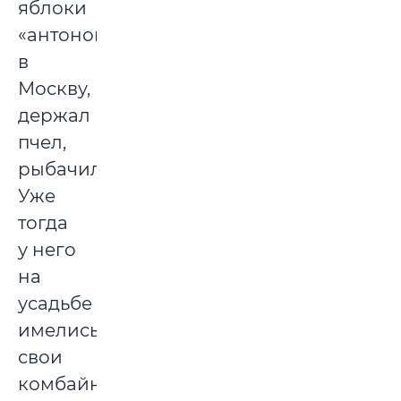
яблоки
«антоновку»
в
Москву,
держал
пчел,
рыбачил.
Уже
тогда
у него
на
усадьбе
имелись
свои
комбайн,