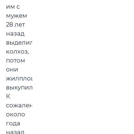
им с
мужем
28 лет
назад
выделил
колхоз,
потом
они
жилплощадь
выкупили.
К
сожалению,
около
года
назад