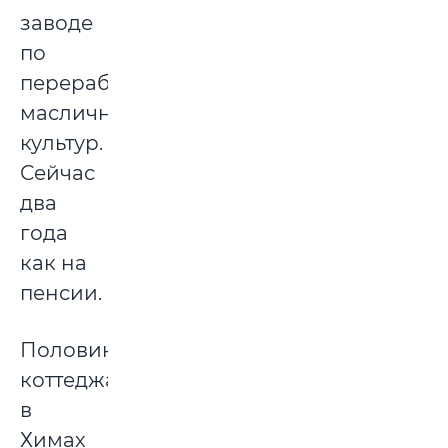
заводе
по
переработке
масличных
культур.
Сейчас
два
года
как на
пенсии.
Половину
коттеджа
в
Химах