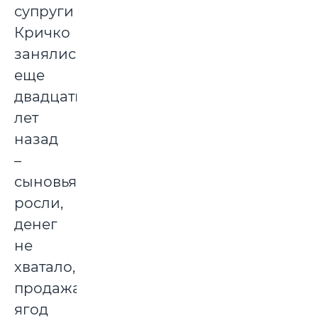
супруги
Кричко
занялись
еще
двадцать
лет
назад
–
сыновья
росли,
денег
не
хватало,
продажа
ягод