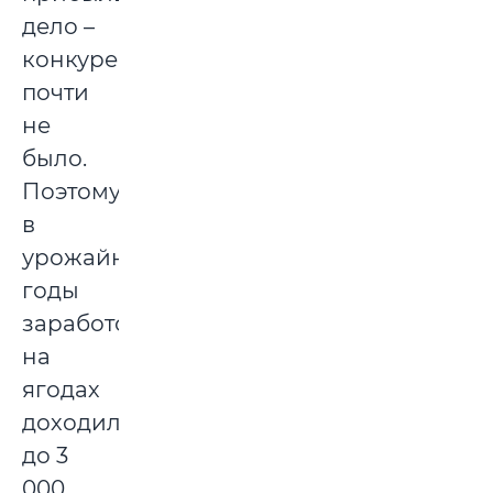
дело –
конкурентов
почти
не
было.
Поэтому
в
урожайные
годы
заработок
на
ягодах
доходил
до 3
000