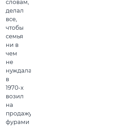
словам,
делал
все,
чтобы
семья
ни в
чем
не
нуждалась:
в
1970-х
возил
на
продажу
фурами