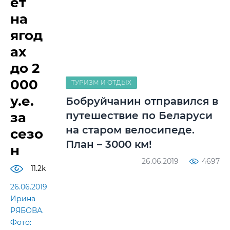
ет
на
ягод
ах
до 2
000
ТУРИЗМ И ОТДЫХ
у.е.
Бобруйчанин отправился в
за
путешествие по Беларуси
на старом велосипеде.
сезо
План – 3000 км!
н
26.06.2019
4697
11.2k
26.06.2019
Ирина
РЯБОВА.
Фото: