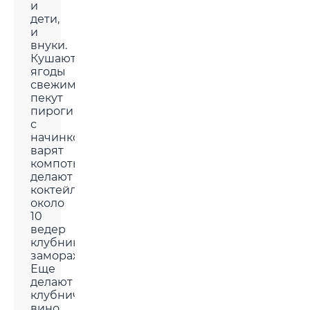
и
дети,
и
внуки.
Кушают
ягоды
свежими,
пекут
пироги
с
начинкой,
варят
компоты,
делают
коктейли,
около
10
ведер
клубники
замораживают.
Еще
делают
клубничное
вино,