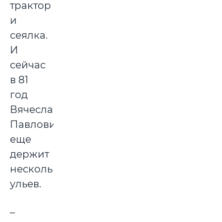
трактор
и
сеялка.
И
сейчас
в 81
год
Вячеслав
Павлович
еще
держит
несколько
ульев.
–