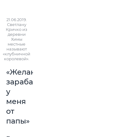
21.06.2019.
Светлану
Кричко из
деревни
Химы
местные
называют
«клубничной
королевой».
«Желание
зарабатывать
у
меня
от
папы»