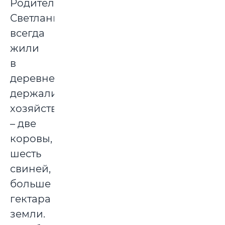
Родители
Светланы
всегда
жили
в
деревне,
держали
хозяйство
– две
коровы,
шесть
свиней,
больше
гектара
земли.