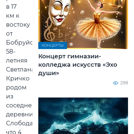
в 17
км к
востоку
от
Бобруйска.
КОНЦЕРТЫ
58-
Концерт гимназии-
летняя
колледжа искусств «Эхо
Светлана
души»
Кричко
298
родом
из
соседней
деревни
Слобода,
что 4