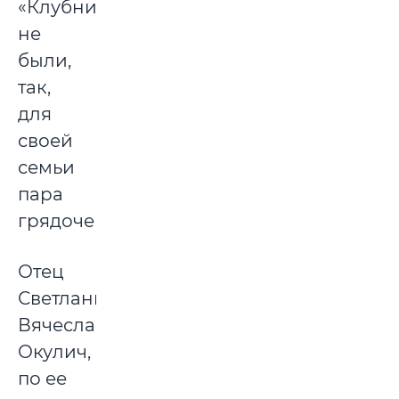
«Клубниководами»
не
были,
так,
для
своей
семьи
пара
грядочек.
Отец
Светланы,
Вячеслав
Окулич,
по ее