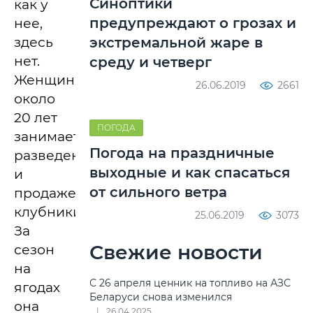
Синоптики
как у
предупреждают о грозах и
нее,
здесь
экстремальной жаре в
нет.
среду и четверг
Женщина
26.06.2019
2661
около
20 лет
ПОГОДА
занимается
Погода на праздничные
разведением
выходные и как спасаться
и
от сильного ветра
продажей
клубники.
25.06.2019
3073
За
Свежие новости
сезон
на
С 26 апреля ценник на топливо на АЗС
ягодах
Беларуси снова изменился
она
26.04.2025