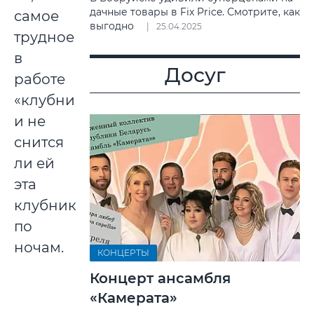
дачные товары в Fix Price. Смотрите, как
самое
выгодно
25.04.2025
трудное
в
Досуг
работе
«клубниковода»,
и не
снится
ли ей
эта
клубника
по
ночам.
КОНЦЕРТЫ
Концерт ансамбля
«Камерата»