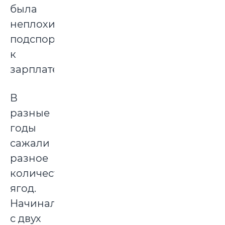
была
неплохим
подспорьем
к
зарплате.
В
разные
годы
сажали
разное
количество
ягод.
Начинали
с двух