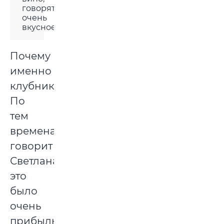
говорят,
очень
вкусное.
Почему
именно
клубника?
По
тем
временам,
говорит
Светлана,
это
было
очень
прибыльное