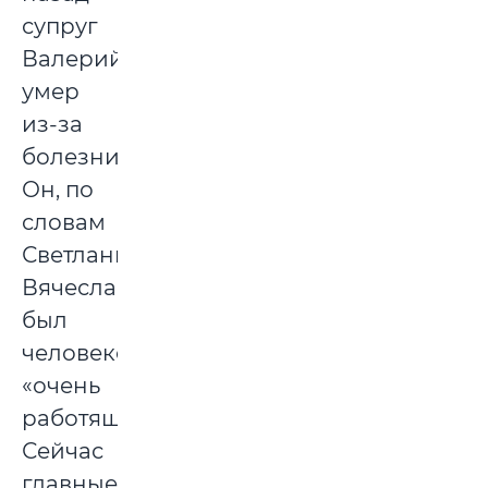
супруг
Валерий
умер
из-за
болезни.
Он, по
словам
Светланы
Вячеславовны,
был
человеком
«очень
работящим».
Сейчас
главные