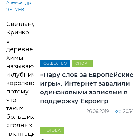
Александр
ЧУГУЕВ.
Светлану
Кричко
в
деревне
Химы
ОБЩЕСТВО
СПОРТ
называют
«клубничной
«Пару слов за Европейские
королевой»,
игры». Интернет завалили
потому
одинаковыми записями в
что
поддержку Евроигр
таких
26.06.2019
2054
больших
ягодных
ПОГОДА
плантаций,