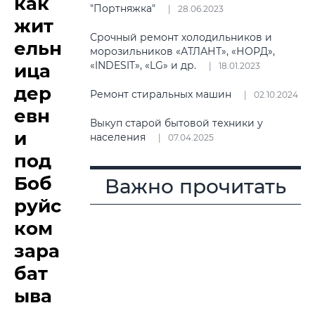
как
"Портняжка"
28.06.2023
жит
Срочный ремонт холодильников и
ельн
морозильников «АТЛАНТ», «НОРД»,
«INDESIT», «LG» и др.
ица
18.01.2023
дер
Ремонт стиральных машин
02.10.2024
евн
Выкуп старой бытовой техники у
и
населения
07.04.2025
под
Боб
Важно прочитать
руйс
ком
зара
бат
ыва