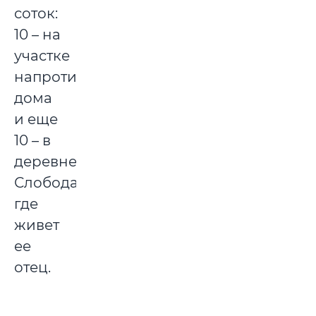
соток:
10 – на
участке
напротив
дома
и еще
10 – в
деревне
Слобода,
где
живет
ее
отец.