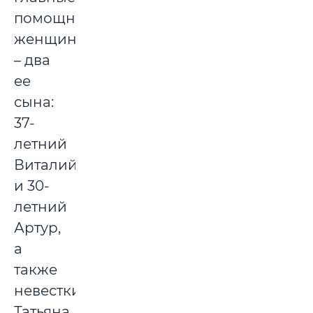
помощники
женщины
– два
ее
сына:
37-
летний
Виталий
и 30-
летний
Артур,
а
также
невестки
Татьяна