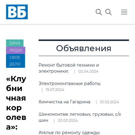
ДАЧА
Объявления
ЛЮДИ
СВОЕ
ДЕЛО
Ремонт бытовой техники и
электроники:
02.04.2024
«Клу
Электромонтажные работы.
бни
19.07.2024
чная
Химчистка на Гагарина
01.03.2024
кор
Шиномонтаж легковых, грузовых, с/х
олев
шин
20.03.2024
а»:
Ателье по ремонту одежды