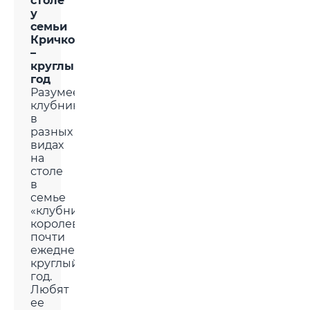
столе
у
семьи
Кричко
–
круглый
год
Разумеется,
клубника
в
разных
видах
на
столе
в
семье
«клубничной
королевы»
почти
ежедневно,
круглый
год.
Любят
ее