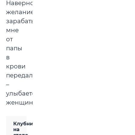
Наверное,
желание
зарабатывать
мне
от
папы
в
крови
передалось,
–
улыбается
женщина.
Клубника
на