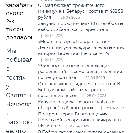
зарабатывает
С 1 мая бюджет прожиточного
минимума в Беларуси составит 462,58
около
рубля
26.04.2025
2-х
Замучил проволочник? 10 способов на
тысяч
выбор избавиться от вредителя
25.04.2025
долларов.
«Местечко Глуск. Продолжение».
Десантник, учитель, хранитель памяти:
Мы
история Терентия Яльчика. Ч. 29.
побывали
25.04.2025
Убил лося, не имея надлежащих
в
разрешений. Рассмотрена апелляция
гостях
по делу охотника
25.04.2025
От шашлыков придется отказаться. В
у
Бобруйском районе запрет на
Светланы
посещение лесов
25.04.2025
Капуста, редиска, золотые кабачки –
Вячеславовны
обзор бобруйского рынка
25.04.2025
и
Построить храм Благовещения
Пресвятой Богородицы планируют в
расспросили
Могилеве
25.04.2025
ее, что
В Бобруйске удивили суперценами на