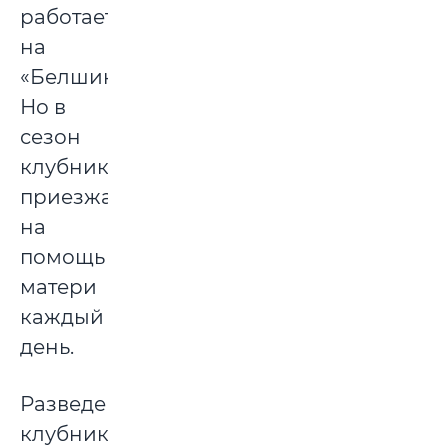
работает
на
«Белшине».
Но в
сезон
клубники
приезжают
на
помощь
матери
каждый
день.
Разведением
клубники