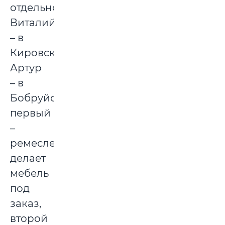
отдельно:
Виталий
– в
Кировске,
Артур
– в
Бобруйске,
первый
–
ремесленник,
делает
мебель
под
заказ,
второй