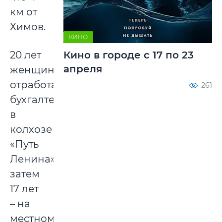
км от
Химов.
КИНО
20 лет
Кино в городе с 17 по 23
апреля
женщина
отработала
261
бухгалтером
в
колхозе
«Путь
Ленина»,
затем
17 лет
– на
местном