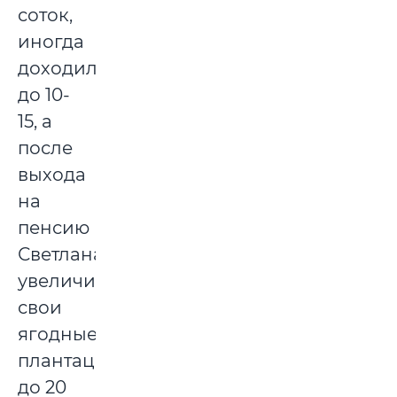
соток,
иногда
доходило
до 10-
15, а
после
выхода
на
пенсию
Светлана
увеличила
свои
ягодные
плантации
до 20