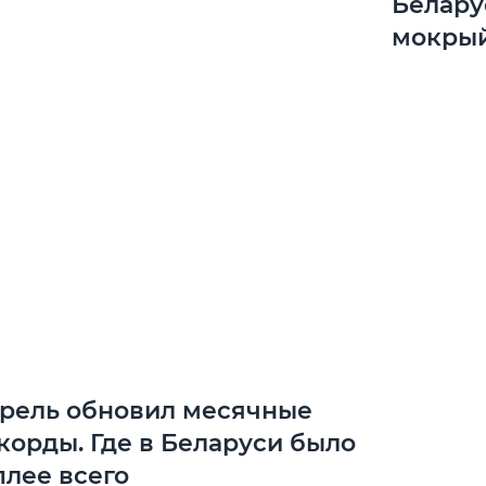
Белару
мокрый
рель обновил месячные
корды. Где в Беларуси было
плее всего