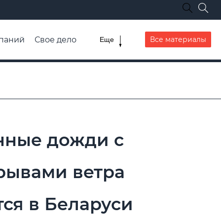
паний
Свое дело
Все материалы
Еще
списание транспорта
нные дожди с
рывами ветра
ся в Беларуси