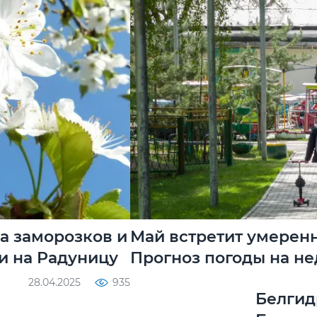
а заморозков и
Май встретит умерен
и на Радуницу
Прогноз погоды на не
28.04.2025
935
Белгид