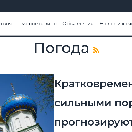
твия
Лучшие казино
Объявления
Новости ком
адьба недели
Чтобы помнили
Организации
Ра
Погода
Кратковреме
сильными по
прогнозируют