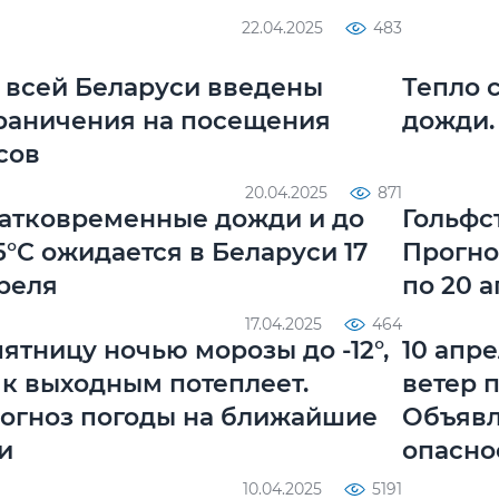
22.04.2025
483
 всей Беларуси введены
Тепло 
раничения на посещения
дожди.
сов
20.04.2025
871
атковременные дожди и до
Гольфс
5°С ожидается в Беларуси 17
Прогно
реля
по 20 
17.04.2025
464
пятницу ночью морозы до -12°,
10 апр
 к выходным потеплеет.
ветер п
огноз погоды на ближайшие
Объявл
и
опасно
10.04.2025
5191