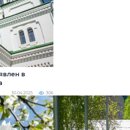
явлен в
а
30.04.2025
306