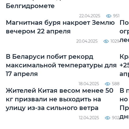
Белгидромете
22.04.2025
951
Магнитная буря накроет Землю
По
вечером 22 апреля
ог
ле
20.04.2025
1029
В Беларуси побит рекорд
Кр
максимальной температуры для
+2
17 апреля
ап
18.04.2025
588
Жителей Китая весом менее 50
В 
кг призвали не выходить на
но
улицу из-за сильного ветра
Пр
дн
12.04.2025
902