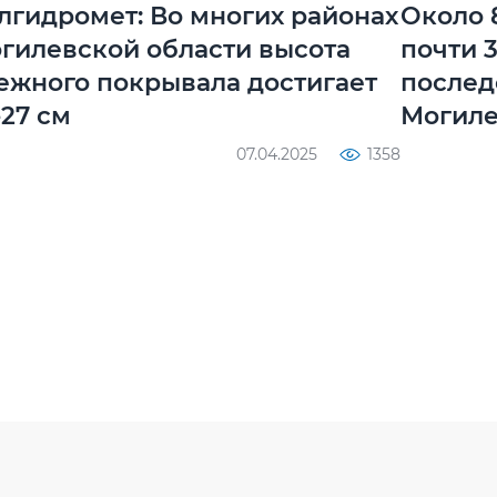
лгидромет: Во многих районах
Около 
гилевской области высота
почти 
ежного покрывала достигает
послед
-27 см
Могил
07.04.2025
1358