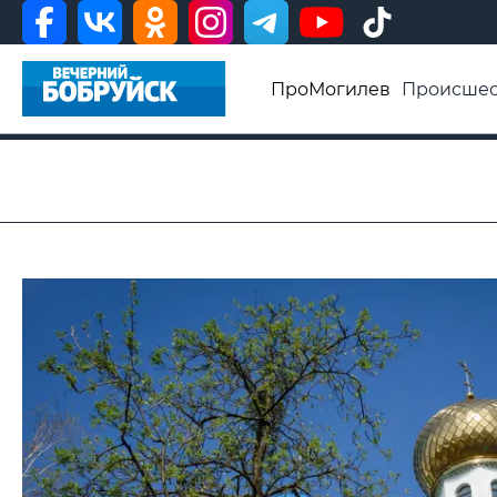
ПроМогилев
Происшес
История
Афиша
Св
Видео ВБ