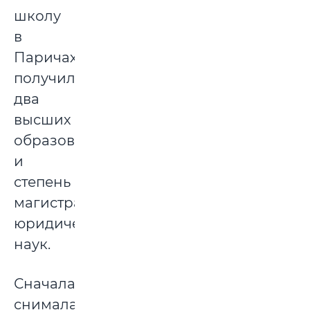
школу
в
Паричах,
получила
два
высших
образования
и
степень
магистра
юридических
наук.
Сначала
снимала