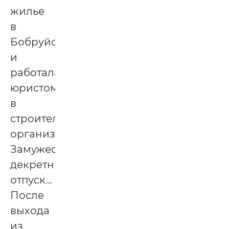
жилье
в
Бобруйске
и
работала
юристом
в
строительной
организации.
Замужество,
декретный
отпуск…
После
выхода
из