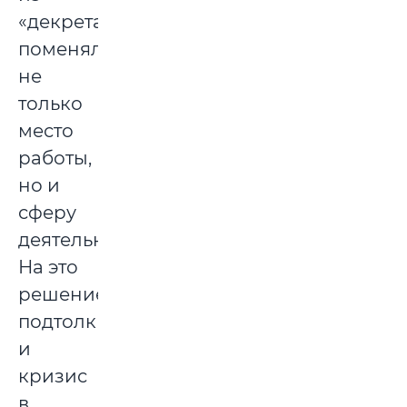
«декрета»
поменяла
не
только
место
работы,
но и
сферу
деятельности.
На это
решение
подтолкнул
и
кризис
в