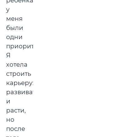
ребенка
у
меня
были
одни
приоритеты.
Я
хотела
строить
карьеру:
развиваться
и
расти,
но
после