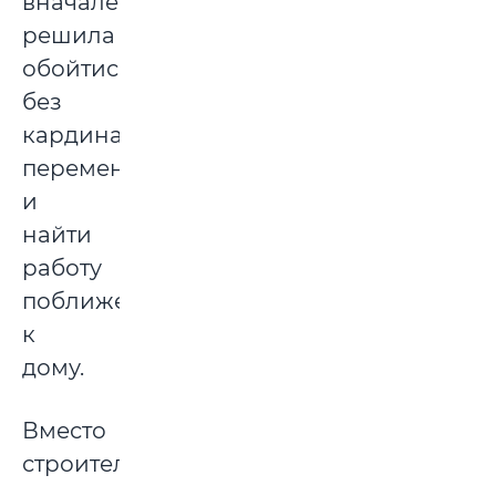
вначале
решила
обойтись
без
кардинальных
перемен
и
найти
работу
поближе
к
дому.
Вместо
строительства