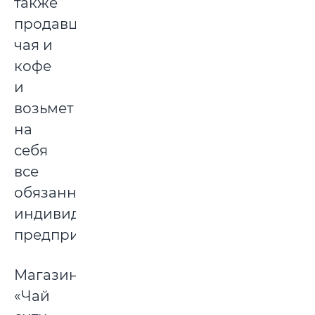
также
продавцом
чая и
кофе
и
возьмет
на
себя
все
обязанности
индивидуального
предпринимателя.
Магазин
«Чай