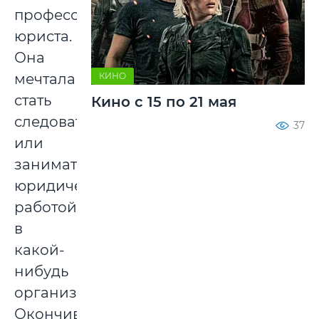
профессии
юриста.
Она
мечтала
КИНО
стать
Кино с 15 по 21 мая
следователем
37
или
заниматься
юридической
работой
в
какой-
нибудь
организации.
Окончив