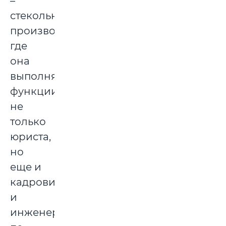
–
стекольное
производство,
где
она
выполняла
функции
не
только
юриста,
но
еще и
кадровика,
и
инженера