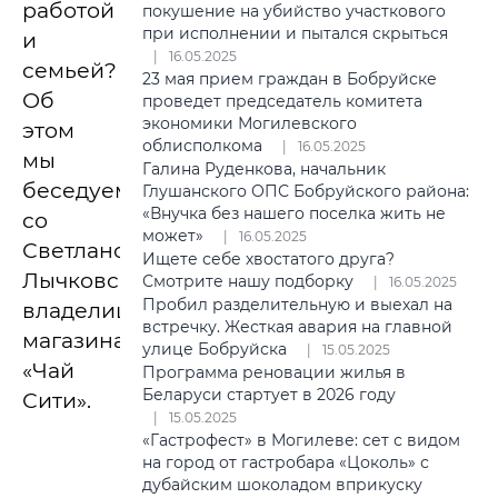
работой
покушение на убийство участкового
при исполнении и пытался скрыться
и
16.05.2025
семьей?
23 мая прием граждан в Бобруйске
Об
проведет председатель комитета
экономики Могилевского
этом
облисполкома
16.05.2025
мы
Галина Руденкова, начальник
беседуем
Глушанского ОПС Бобруйского района:
«Внучка без нашего поселка жить не
со
может»
16.05.2025
Светланой
Ищете себе хвостатого друга?
Лычковской,
Смотрите нашу подборку
16.05.2025
Пробил разделительную и выехал на
владелицей
встречку. Жесткая авария на главной
магазина
улице Бобруйска
15.05.2025
«Чай
Программа реновации жилья в
Беларуси стартует в 2026 году
Сити».
15.05.2025
«Гастрофест» в Могилеве: сет с видом
на город от гастробара «Цоколь» с
дубайским шоколадом вприкуску