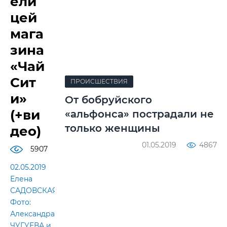
ели
цей
мага
зина
«Чай
Сит
ПРОИСШЕСТВИЯ
и»
От бобруйского
(+ви
«альфонса» пострадали не
только женщины
део)
01.05.2019
4867
5907
02.05.2019
Елена
САДОВСКАЯ
Фото:
Александра
ЧУГУЕВА и