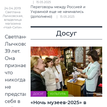
15.05.2025
Переговоры между Россией и
24.04.2019.
Украиной еще не начинались
Светлана
Лычковская,
(дополнено)
15.05.2025
владелица
магазина
«Чай-Сити».
Досуг
Светлане
Лычковской
39 лет.
Она
признается,
что
никогда
не
представляла
ДОСУГ
КУЛЬТУРА
себя в
«Ночь музеев-2025» в