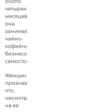
около
четырех
месяцев
она
занимается
чайно-
кофейным
бизнесом
самостоятельно.
Женщина
признается,
что,
несмотря
на ее