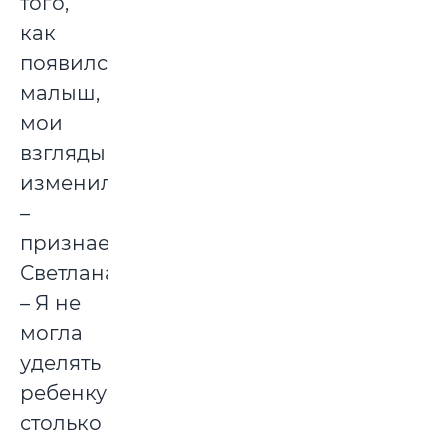
того,
как
появился
малыш,
мои
взгляды
изменились,
–
признается
Светлана.
– Я не
могла
уделять
ребенку
столько