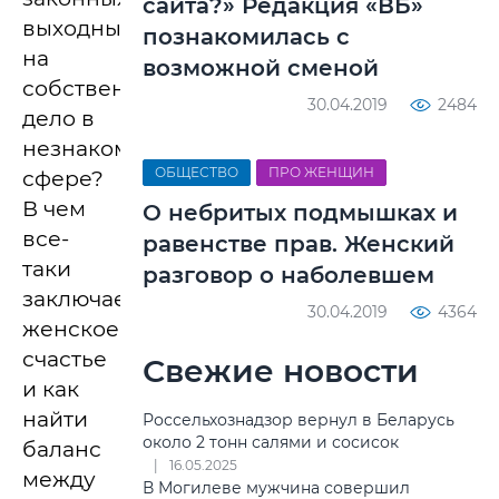
сайта?» Редакция «ВБ»
выходных
познакомилась с
на
возможной сменой
собственное
30.04.2019
2484
дело в
незнакомой
ОБЩЕСТВО
ПРО ЖЕНЩИН
сфере?
В чем
О небритых подмышках и
все-
равенстве прав. Женский
таки
разговор о наболевшем
заключается
30.04.2019
4364
женское
счастье
Свежие новости
и как
найти
Россельхознадзор вернул в Беларусь
около 2 тонн салями и сосисок
баланс
16.05.2025
между
В Могилеве мужчина совершил