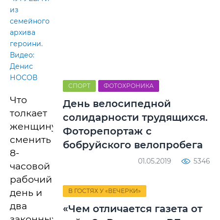
из
семейного
архива
героини.
Видео:
Денис
НОСОВ
СПОРТ
ФОТОХРОНИКА
Что
День велосипедной
толкает
солидарности трудящихся.
женщину
Фоторепортаж с
сменить
бобруйского велопробега
8-
01.05.2019
5346
часовой
рабочий
день и
В ГОСТЯХ У «ВЕЧЕРКИ»
два
«Чем отличается газета от
законных