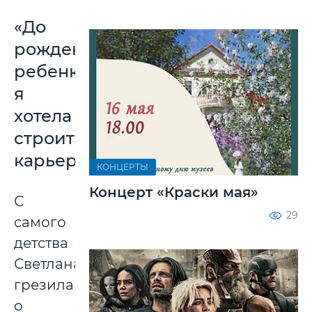
«До
рождения
ребенка
я
хотела
строить
карьеру»
КОНЦЕРТЫ
Концерт «Краски мая»
С
29
самого
детства
Светлана
грезила
о