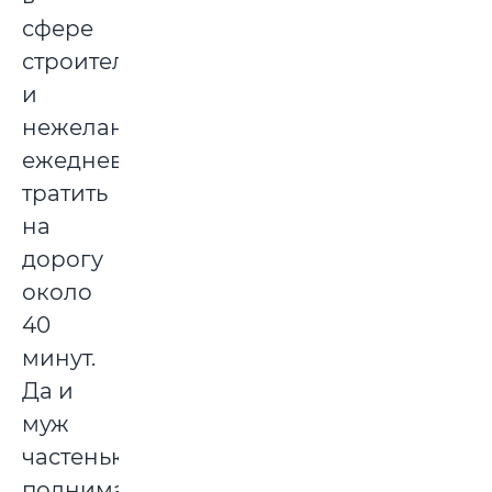
сфере
строительства,
и
нежелание
ежедневно
тратить
на
дорогу
около
40
минут.
Да и
муж
частенько
поднимал