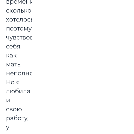
времени,
сколько
хотелось,
поэтому
чувствовала
себя,
как
мать,
неполноценно.
Но я
любила
и
свою
работу,
у