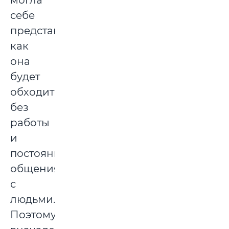
могла
себе
представить,
как
она
будет
обходиться
без
работы
и
постоянного
общения
с
людьми.
Поэтому