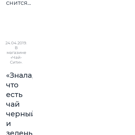
снится...
24.04.2019.
В
магазине
«Чай-
Сити».
«Знала,
что
есть
чай
черный
и
зеленый