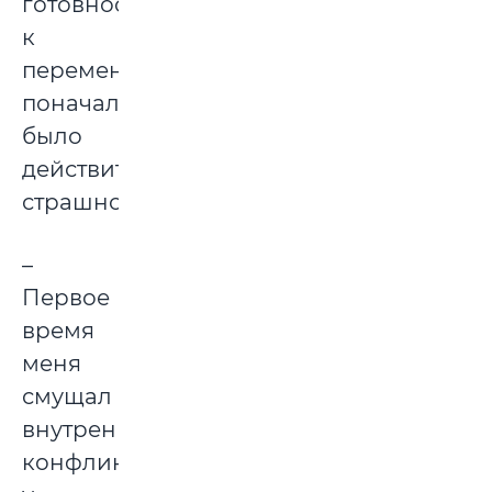
готовность
к
переменам,
поначалу
было
действительно
страшно:
–
Первое
время
меня
смущал
внутренний
конфликт: