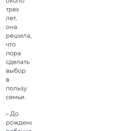
около
трех
лет,
она
решила,
что
пора
сделать
выбор
в
пользу
семьи.
– До
рождения