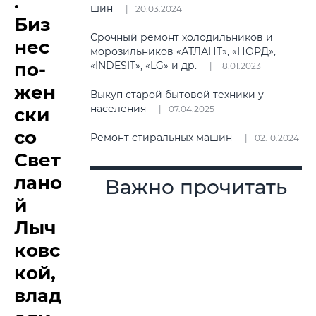
.
шин
20.03.2024
Биз
Срочный ремонт холодильников и
нес
морозильников «АТЛАНТ», «НОРД»,
по-
«INDESIT», «LG» и др.
18.01.2023
жен
Выкуп старой бытовой техники у
населения
ски
07.04.2025
со
Ремонт стиральных машин
02.10.2024
Свет
лано
Важно прочитать
й
Лыч
ковс
кой,
влад