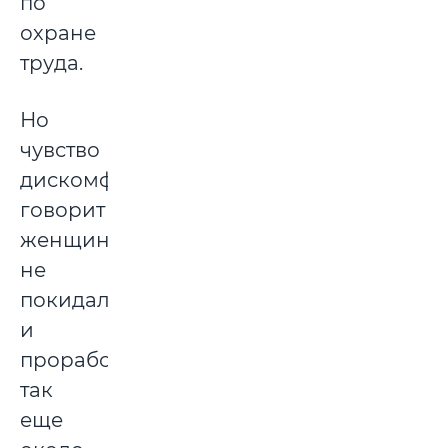
по
охране
труда.
Но
чувство
дискомфорта,
говорит
женщина,
не
покидало,
и
проработав
так
еще