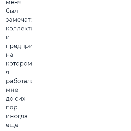
меня
был
замечательный
коллектив,
и
предприятие,
на
котором
я
работала,
мне
до сих
пор
иногда
еще