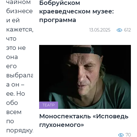
чайном
Бобруйском
бизнесе,
краеведческом музее:
программа
и ей
кажется,
13.05.2025
612
что
это не
она
его
выбрала,
а он –
ее. Но
обо
ТЕАТР
всем
Моноспектакль «Исповедь
по
глухонемого»
порядку.
70