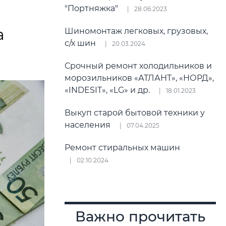
"Портняжка"
28.06.2023
а
Шиномонтаж легковых, грузовых,
с/х шин
20.03.2024
Срочный ремонт холодильников и
морозильников «АТЛАНТ», «НОРД»,
«INDESIT», «LG» и др.
18.01.2023
Выкуп старой бытовой техники у
населения
07.04.2025
Ремонт стиральных машин
02.10.2024
Важно прочитать