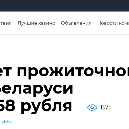
твия
Лучшие казино
Объявления
Новости ком
адьба недели
Чтобы помнили
Организации
Ра
ет прожиточно
Беларуси
58 рубля
871
а «ВБ»