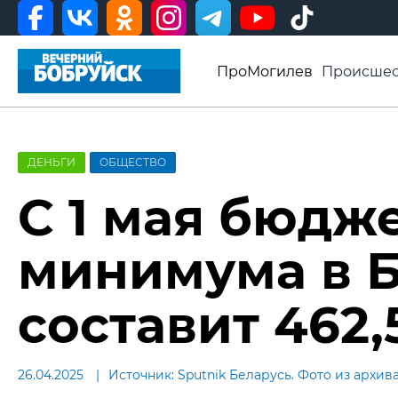
ПроМогилев
Происшес
История
Афиша
Св
Видео ВБ
ДЕНЬГИ
ОБЩЕСТВО
С 1 мая бюдж
минимума в 
составит 462,
26.04.2025
Источник: Sputnik Беларусь. Фото из архив