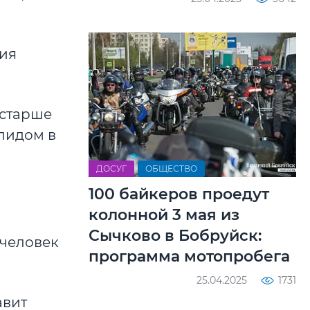
ния
 старше
алидом в
ДОСУГ
ОБЩЕСТВО
100 байкеров проедут
колонной 3 мая из
Сычково в Бобруйск:
 человек
программа мотопробега
25.04.2025
1731
авит