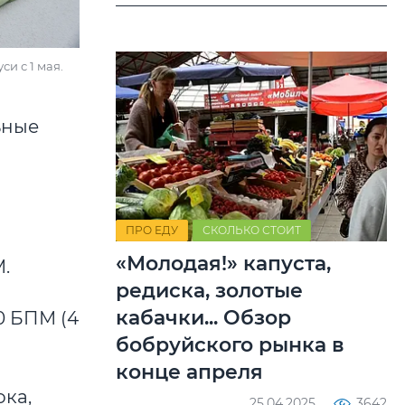
и с 1 мая.
ьные
ПРО ЕДУ
СКОЛЬКО СТОИТ
«Молодая!» капуста,
.
редиска, золотые
кабачки... Обзор
0 БПМ (4
бобруйского рынка в
конце апреля
ока,
25.04.2025
3642