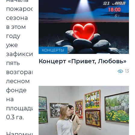
пожароопасного
сезона
в этом
году
уже
КОНЦЕРТЫ
зафиксировано
Концерт «Привет, Любовь»
пять
13
возгораний
лесном
фонде
на
площади
0.3 га.
Напомним,