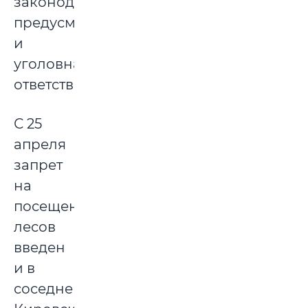
законодательством
предусмотрена
и
уголовная
ответственность.
С 25
апреля
запрет
на
посещение
лесов
введен
и в
соседнем