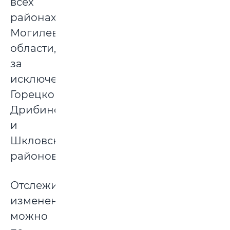
всех
районах
Могилевской
области,
за
исключением
Горецкого,
Дрибинского
и
Шкловского
районов.
Отслеживать
изменения
можно