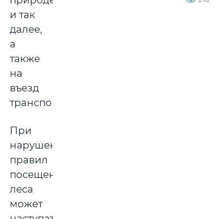
природе
и так
далее,
а
также
на
въезд
транспорта.
При
нарушении
правил
посещения
леса
может
наступать