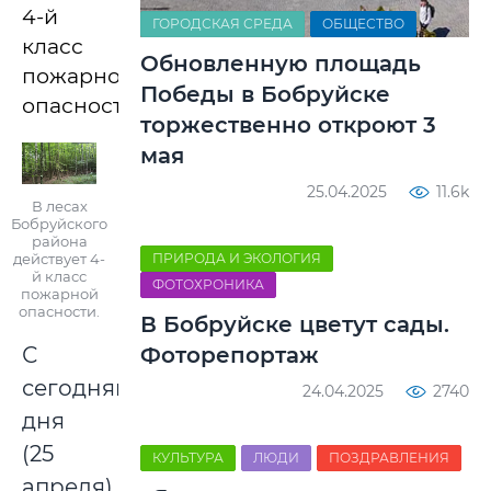
4-й
ГОРОДСКАЯ СРЕДА
ОБЩЕСТВО
класс
Обновленную площадь
пожарной
Победы в Бобруйске
опасности.
торжественно откроют 3
мая
25.04.2025
11.6k
В лесах
Бобруйского
района
ПРИРОДА И ЭКОЛОГИЯ
действует 4-
й класс
ФОТОХРОНИКА
пожарной
опасности.
В Бобруйске цветут сады.
Фоторепортаж
С
сегодняшнего
24.04.2025
2740
дня
(25
КУЛЬТУРА
ЛЮДИ
ПОЗДРАВЛЕНИЯ
апреля)