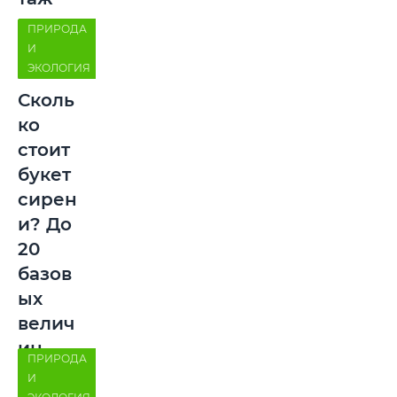
ПРИРОДА
И
ЭКОЛОГИЯ
Сколь
ко
стоит
букет
сирен
и? До
20
базов
ых
велич
ин
ПРИРОДА
И