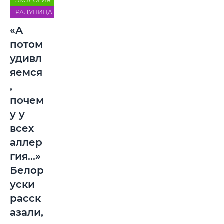
ЭКОЛОГИЯ
РАДУНИЦА
«А
потом
удивл
яемся
,
почем
у у
всех
аллер
гия...»
Белор
уски
расск
азали,