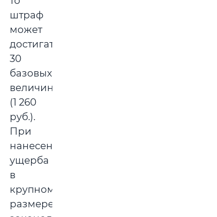
то
штраф
может
достигать
30
базовых
величин
(1 260
руб.).
При
нанесении
ущерба
в
крупном
размере