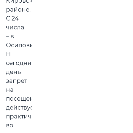
Кировском
районе.
С 24
числа
– в
Осиповичском.
Н
сегодняшний
день
запрет
на
посещение
действует
практически
во