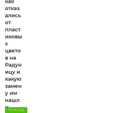
как
отказ
ались
от
пласт
иковы
х
цвето
в на
Радун
ицу и
какую
замен
у им
нашл
и
ПРИРОДА