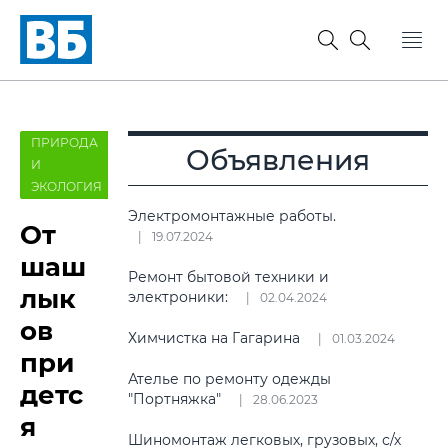
ПРИРОДА
Объявления
И
ЭКОЛОГИЯ
Электромонтажные работы.
От
19.07.2024
шаш
Ремонт бытовой техники и
лык
электроники:
02.04.2024
ов
Химчистка на Гагарина
01.03.2024
при
Ателье по ремонту одежды
детс
"Портняжка"
28.06.2023
я
Шиномонтаж легковых, грузовых, с/х