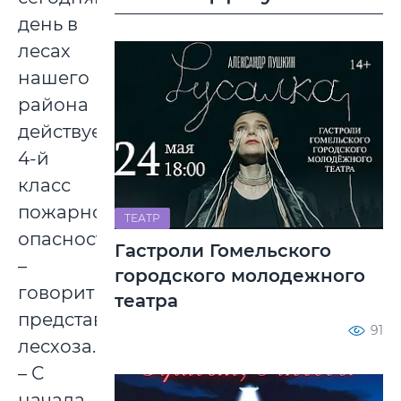
день в
лесах
нашего
района
действует
4-й
класс
пожарной
ТЕАТР
опасности,
Гастроли Гомельского
–
городского молодежного
говорит
театра
представитель
91
лесхоза.
– С
начала