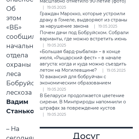
масштабно отметило 90-летие (фото)
19.05.2025
Об
Граждан Марокко, которые устроили
этом
драку в Гомеле, выдворяют из страны
за нарушение закона
«ВБ»
19.05.2025
Почем дачи под Бобруйском. Собрали
сообщил
варианты, где можно встретить июнь
начальник
19.05.2025
«Большая бард-рыбалка» – в конце
отдела
июля, «Рыцарский фест» – в начале
охраны
августа: когда и куда можно съездить
летом на Могилевщине?
19.05.2025
леса
10 вакансий для бобруйчан с
Бобруйского
экономическим образованием
19.05.2025
лесхоза
В Беларуси продолжается цветение
Вадим
сирени. В Минприроды напомнили о
штрафах за повреждение кустов
Станько
.
19.05.2025
– На
Досуг
сегодняшний