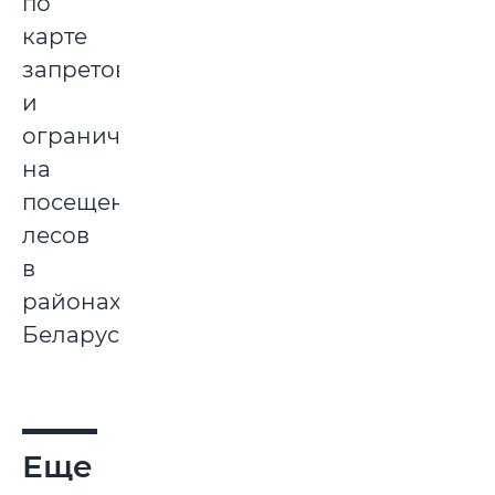
по
карте
запретов
и
ограничений
на
посещение
лесов
в
районах
Беларуси.
Еще