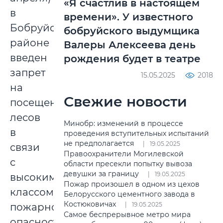
«Я счастлив в настоящем
в
времени». У известного
Бобруйском
бобруйского выдумщика
районе
Валеры Алексеева день
введен
рождения будет в театре
запрет
15.05.2025
2018
на
Свежие новости
посещение
лесов
Минобр: изменений в процессе
в
проведения вступительных испытаний
не предполагается
19.05.2025
связи
Правоохранители Могилевской
с
области пресекли попытку вывоза
девушки за границу
19.05.2025
высоким
Пожар произошел в одном из цехов
классом
Белорусского цементного завода в
Костюковичах
19.05.2025
пожарной
Самое беспрерывное метро мира
опасности.