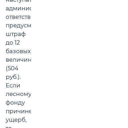
административная
ответственность,
предусмотрен
штраф
до 12
базовых
величин
(504
руб.).
Если
лесному
фонду
причинен
ущерб,