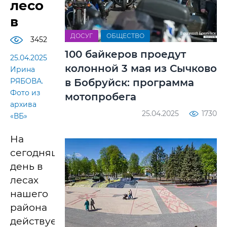
лесо
в
ДОСУГ
ОБЩЕСТВО
3452
100 байкеров проедут
25.04.2025
колонной 3 мая из Сычково
Ирина
в Бобруйск: программа
РЯБОВА.
Фото из
мотопробега
архива
25.04.2025
1730
«ВБ»
На
сегодняшний
день в
лесах
нашего
района
действует