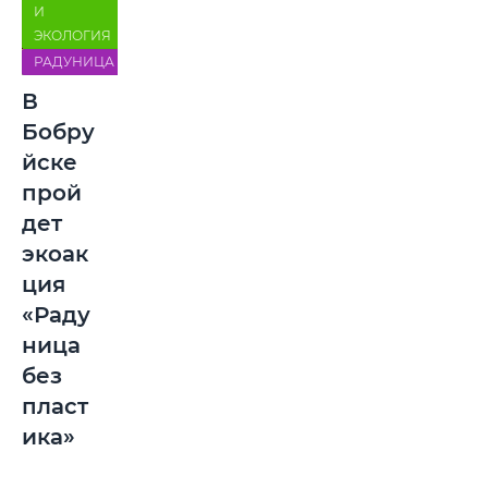
И
ЭКОЛОГИЯ
РАДУНИЦА
В
Бобру
йске
прой
дет
экоак
ция
«Раду
ница
без
пласт
ика»