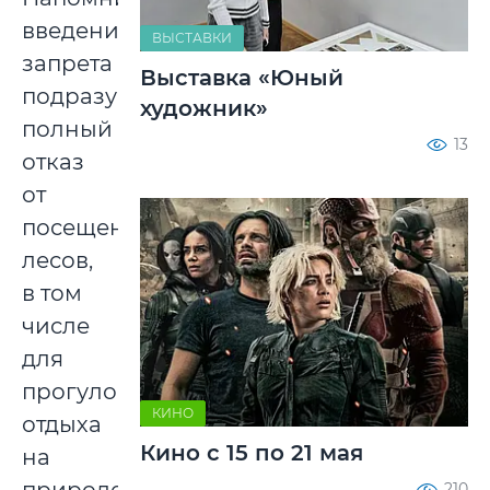
введение
ВЫСТАВКИ
запрета
Выставка «Юный
подразумевает
художник»
полный
13
отказ
от
посещения
лесов,
в том
числе
для
прогулок,
КИНО
отдыха
Кино с 15 по 21 мая
на
210