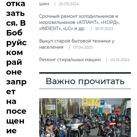
отка
шин
20.03.2024
зать
Срочный ремонт холодильников и
ся. В
морозильников «АТЛАНТ», «НОРД»,
«INDESIT», «LG» и др.
18.01.2023
Боб
руйс
Выкуп старой бытовой техники у
населения
07.04.2025
ком
Ремонт стиральных машин
рай
02.10.2024
оне
Важно прочитать
запр
ет
на
посе
щен
ие