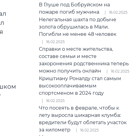
В Глуше под Бобруйском на
пожаре погиб мужчина
16.02.2025
ал
Нелегальная шахта по добыче
ел
золота обрушилась в Мали.
я
Погибли не менее 48 человек
16.02.2025
Справки о месте жительства,
составе семьи и месте
захоронения родственника теперь
можно получить онлайн
16.02.2025
Криштиану Роналду стал самым
высокооплачиваемым
ишком
спортсменом в 2024 году
у
16.02.2025
Что посеять в феврале, чтобы к
лету выросла шикарная клумба:
вредители будут облетать участок
за километр
16.02.2025