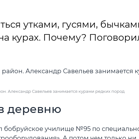
ься утками, гусями, бычкам
на курах. Почему? Поговори
айон. Александр Савельев занимается курами редких пород.
 в деревню
 бобруйское училище №95 по специальн
рооборудования». А потом чем только ни