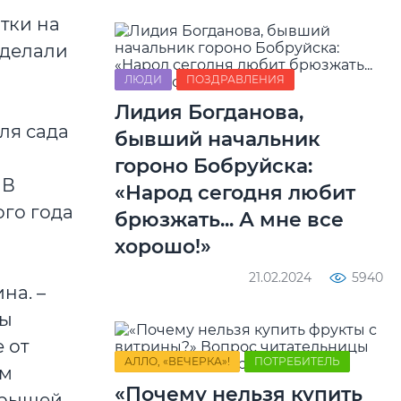
тки на
 делали
ЛЮДИ
ПОЗДРАВЛЕНИЯ
Лидия Богданова,
ля сада
бывший начальник
гороно Бобруйска:
 В
«Народ сегодня любит
ого года
брюзжать... А мне все
хорошо!»
21.02.2024
5940
на. –
бы
 от
АЛЛО, «ВЕЧЕРКА»!
ПОТРЕБИТЕЛЬ
ом
«Почему нельзя купить
крышей.