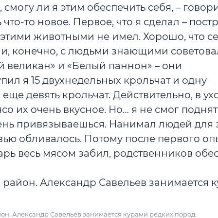
 смогу ли я этим обеспечить себя, – говор
что-то новое. Первое, что я сделал – пост
с этими животными не имел. Хорошо, что с
у и, конечно, с людьми знающими советова
 великан» и «Белый паннон» – они
пил я 15 двухнедельных крольчат и одну
еще девять крольчат. Действительно, в ух
о их очень вкусное. Но… я не смог поднят
чень привязываешься. Нанимал людей для 
вью обливалось. Потому после первого оп
рь весь мясом забил, родственников обе
айон. Александр Савельев занимается курами редких пород.