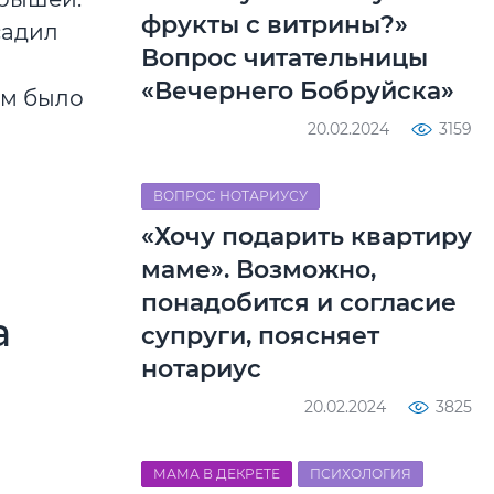
фрукты с витрины?»
садил
Вопрос читательницы
«Вечернего Бобруйска»
ам было
20.02.2024
3159
ВОПРОС НОТАРИУСУ
«Хочу подарить квартиру
маме». Возможно,
понадобится и согласие
а
супруги, поясняет
нотариус
20.02.2024
3825
МАМА В ДЕКРЕТЕ
ПСИХОЛОГИЯ