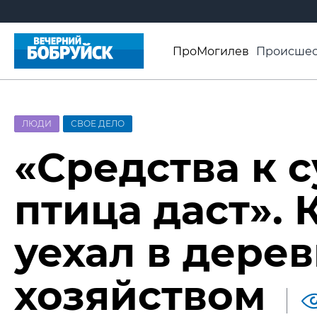
ПроМогилев
Происшес
История
Афиша
Св
Видео ВБ
ЛЮДИ
СВОЕ ДЕЛО
«Средства к 
птица даст».
уехал в дере
хозяйством