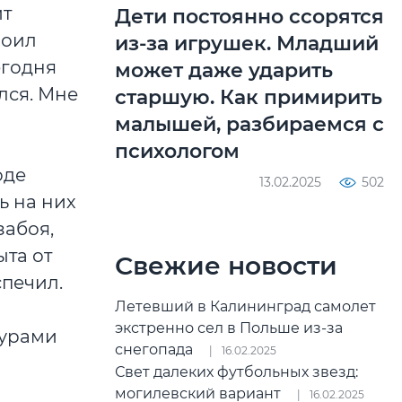
ит
Дети постоянно ссорятся
роил
из-за игрушек. Младший
егодня
может даже ударить
лся. Мне
старшую. Как примирить
малышей, разбираемся с
психологом
оде
13.02.2025
502
ь на них
забоя,
ыта от
Свежие новости
спечил.
Летевший в Калининград самолет
экстренно сел в Польше из-за
снегопада
16.02.2025
Свет далеких футбольных звезд:
могилевский вариант
16.02.2025