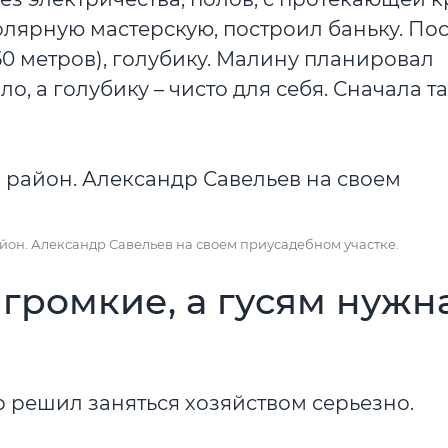
толярную мастерскую, построил баньку. По
0 метров), голубику. Малину планировал
о, а голубику – чисто для себя. Сначала т
айон. Александр Савельев на своем приусадебном участке.
 громкие, а гусям нужн
 решил заняться хозяйством серьезно.