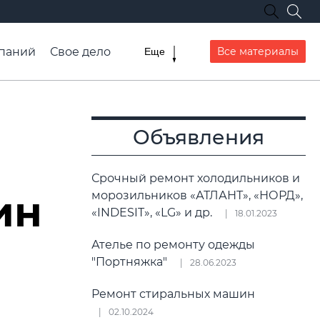
паний
Свое дело
Все материалы
Еще
списание транспорта
Объявления
ю
Срочный ремонт холодильников и
ин
морозильников «АТЛАНТ», «НОРД»,
«INDESIT», «LG» и др.
18.01.2023
Ателье по ремонту одежды
"Портняжка"
28.06.2023
Ремонт стиральных машин
02.10.2024