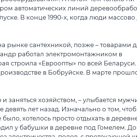
ором автоматических линий деревообрабо
уске. В конце 1990-х, когда люди массово
на рынке сантехникой, позже – товарами д
ксандр работал электромонтажником в
ая строила «Евроопты» по всей Беларуси.
роизводстве в Бобруйске. В марте прошл
 и заняться хозяйством, – улыбается мужчи
 девять лет назад. Изначально о том, что
 было, хотелось просто отдыхать в деревне
одил у бабушки в деревне под Гомелем. Д
ез электричества, полов, с протекающей 