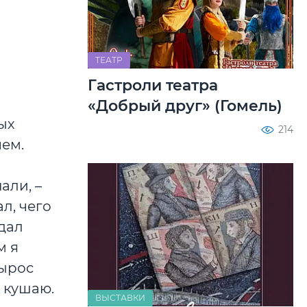
ТЕАТР
Гастроли театра
«Добрый друг» (Гомель)
ых
214
чем.
али, –
л, чего
одал
м я
вырос
 кушаю.
ВЫСТАВКИ