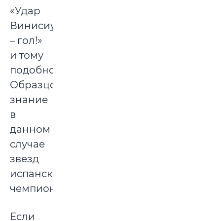
«Удар
Винисиуса
– гол!»
и тому
подобное.
Образцовое
знание
в
данном
случае
звезд
испанского
чемпионата.
Если