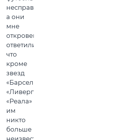
несправедливости,
а они
мне
откровенно
ответили,
что
кроме
звезд
«Барселоны»,
«Ливерпуля,
«Реала»
им
никто
больше
неизвестен.