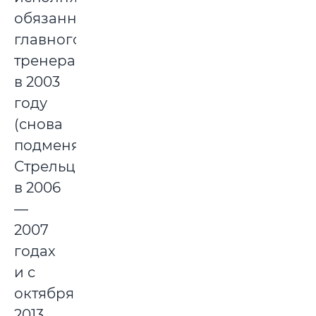
обязанности
главного
тренера
в 2003
году
(снова
подменяя
Стрельцова),
в 2006
—
2007
годах
и с
октября
2013