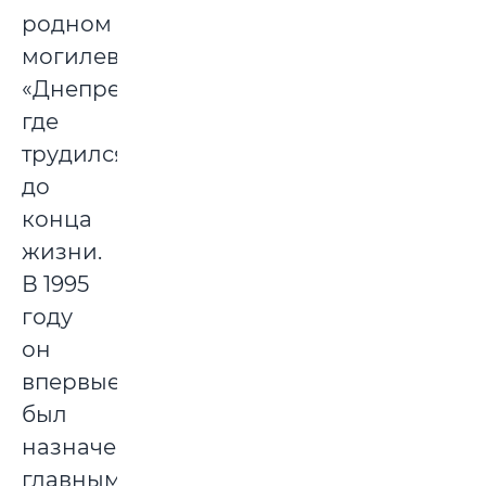
родном
могилевском
«Днепре»,
где
трудился
до
конца
жизни.
В 1995
году
он
впервые
был
назначен
главным