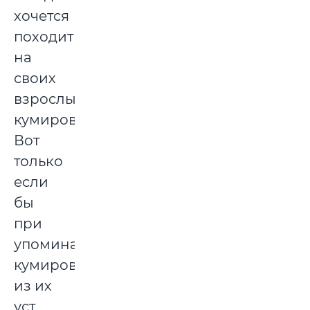
хочется
походить
на
своих
взрослых
кумиров.
Вот
только
если
бы
при
упоминании
кумиров
из их
уст