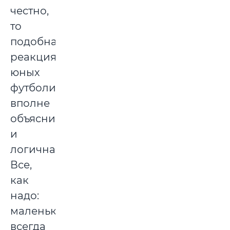
честно,
то
подобная
реакция
юных
футболистов
вполне
объяснима
и
логична.
Все,
как
надо:
маленьким
всегда