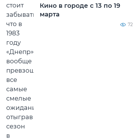
стоит
Кино в городе с 13 по 19
марта
забывать,
что в
72
1983
году
«Днепр»
вообще
превзошел
все
самые
смелые
ожидания,
отыграв
сезон
в