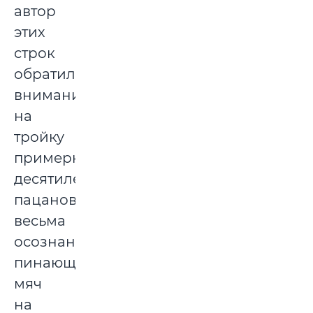
автор
этих
строк
обратил
внимание
на
тройку
примерно
десятилетних
пацанов,
весьма
осознанно
пинающих
мяч
на