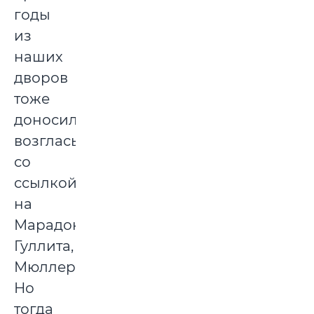
годы
из
наших
дворов
тоже
доносились
возгласы
со
ссылкой
на
Марадону,
Гуллита,
Мюллера.
Но
тогда