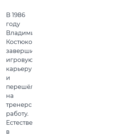
В 1986
году
Владимир
Костюков
завершил
игровую
карьеру
и
перешёл
на
тренерскую
работу.
Естественно,
в