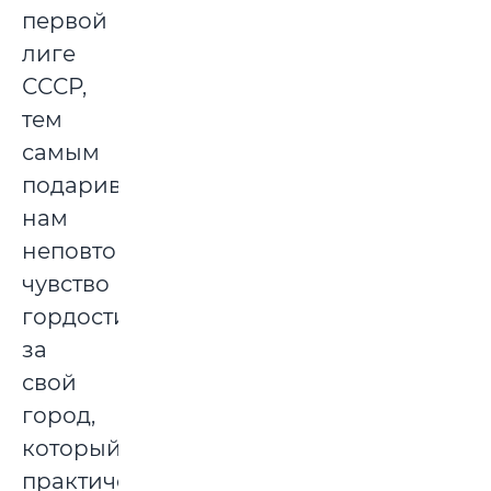
первой
лиге
СССР,
тем
самым
подарив
нам
неповторимое
чувство
гордости
за
свой
город,
который
практически