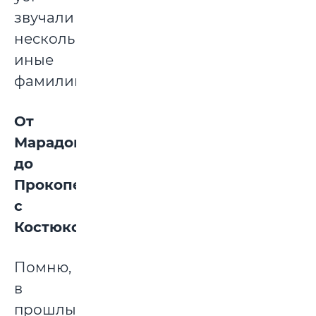
звучали
несколько
иные
фамилии…
От
Марадоны
до
Прокопенко
с
Костюковым
Помню,
в
прошлые