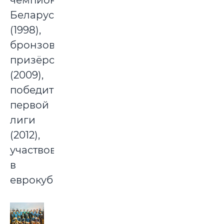
чемпионом
Беларуси
(1998),
бронзовым
призёром
(2009),
победителем
первой
лиги
(2012),
участвовал
в
еврокубках.