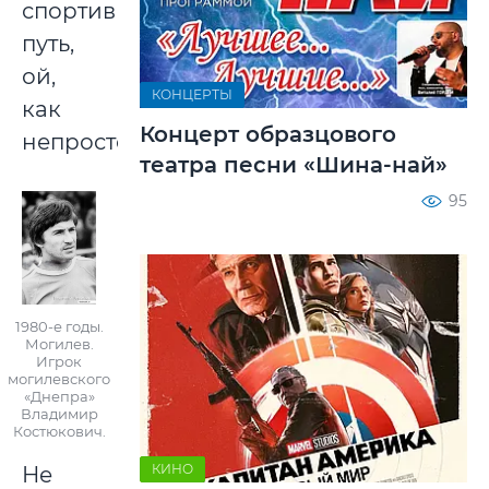
спортивный
путь,
ой,
КОНЦЕРТЫ
как
Концерт образцового
непросто!
театра песни «Шина-най»
95
1980-е годы.
Могилев.
Игрок
могилевского
«Днепра»
Владимир
Костюкович.
КИНО
Не