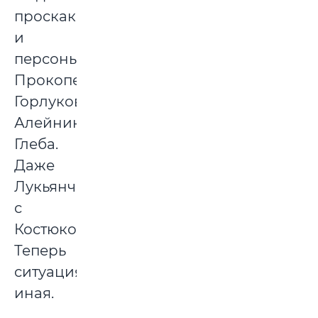
проскакивали
и
персоны
Прокопенко,
Горлуковича,
Алейникова,
Глеба.
Даже
Лукьянчикова
с
Костюковым.
Теперь
ситуация
иная.