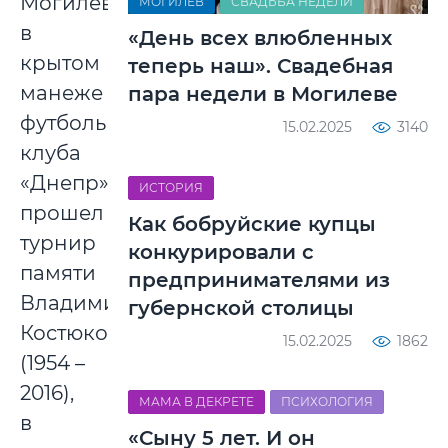
Могилеве,
МОГИЛЕВ
СВАДЬБА НЕДЕЛИ
в
«День всех влюбленных
крытом
теперь наш». Свадебная
манеже
пара недели в Могилеве
футбольного
15.02.2025
3140
клуба
«Днепр»
ИСТОРИЯ
прошел
Как бобруйские купцы
турнир
конкурировали с
памяти
предпринимателями из
Владимира
губернской столицы
Костюкова
15.02.2025
1862
(1954 –
2016),
МАМА В ДЕКРЕТЕ
ПСИХОЛОГИЯ
в
«Сыну 5 лет. И он