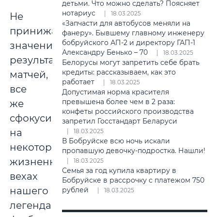
детьми. Что можно сделать? Поясняет
нотариус
18.03.2025
Не
«Запчасти для автобусов меняли на
принижая
фанеру». Бывшему главному инженеру
бобруйского АП-2 и директору ГАП-1
значения
Александру Бенько – 70
18.03.2025
результатов
Белорусы могут запретить себе брать
кредиты: рассказываем, как это
матчей,
работает
18.03.2025
все
Допустимая норма красителя
превышена более чем в 2 раза:
же
конфеты российского производства
сфокусируемся
запретил Госстандарт Беларуси
на
18.03.2025
В Бобруйске всю ночь искали
некоторых
пропавшую девочку-подростка. Нашли!
жизненных
18.03.2025
Семья за год купила квартиру в
вехах
Бобруйске в рассрочку с платежом 750
нашего
рублей
18.03.2025
легендарного