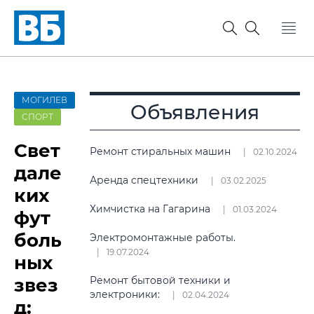
МОГИЛЕВ
Объявления
СПОРТ
Свет
Ремонт стиральных машин
02.10.2024
дале
Аренда спецтехники
03.02.2025
ких
Химчистка на Гагарина
01.03.2024
фут
боль
Электромонтажные работы.
19.07.2024
ных
звез
Ремонт бытовой техники и
электроники:
02.04.2024
д: