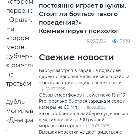
котором
постоянно играет в куклы.
первенствовала
Стоит ли бояться такого
«Орша».
поведения?»
На
Комментирует психолог
втором
13.03.2025
6378
месте
Свежие новости
дублеры
«Гомеля»,
Барсук застрял в сарае на подворье
на
деревни Заполье Белыничского района
третьем
– потерял ориентацию после спячки
18.03.2025
–
Обзор смартфонов Huawei nova 13 и 13
дубль
Pro: реально быстрая зарядка и селфи-
камеры на 60 Мп
18.03.2025
могилевского
За оскорбление в вайбере суд взыскал
«Днепра»
у могилевчанина 300 рублей
морального вреда
18.03.2025
.
Бывшая невестка не дает видеться с