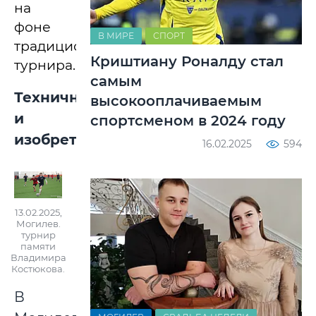
на
фоне
В МИРЕ
СПОРТ
традиционного
Криштиану Роналду стал
турнира.
самым
Техничный
высокооплачиваемым
и
спортсменом в 2024 году
изобретательный
16.02.2025
594
13.02.2025,
Могилев.
турнир
памяти
Владимира
Костюкова.
В