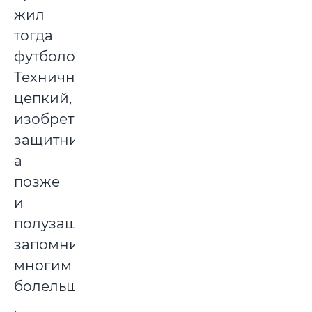
жил
тогда
футболом.
Техничный,
цепкий,
изобретательный
защитник,
а
позже
и
полузашитник,
запомнился
многим
болельщикам
.