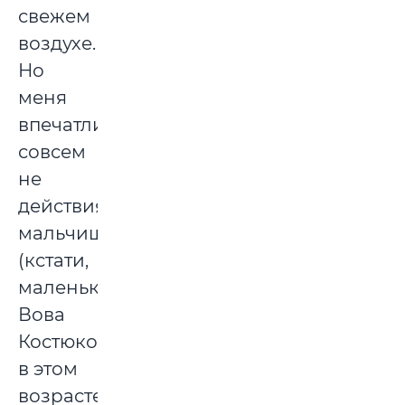
свежем
воздухе.
Но
меня
впечатлили
совсем
не
действия
мальчишек
(кстати,
маленький
Вова
Костюков
в этом
возрасте