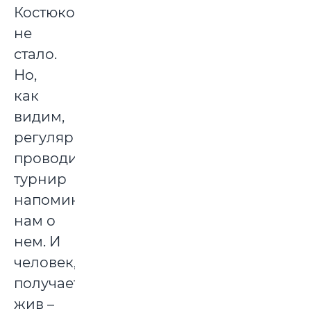
Костюкова
не
стало.
Но,
как
видим,
регулярно
проводимый
турнир
напоминает
нам о
нем. И
человек,
получается,
жив –