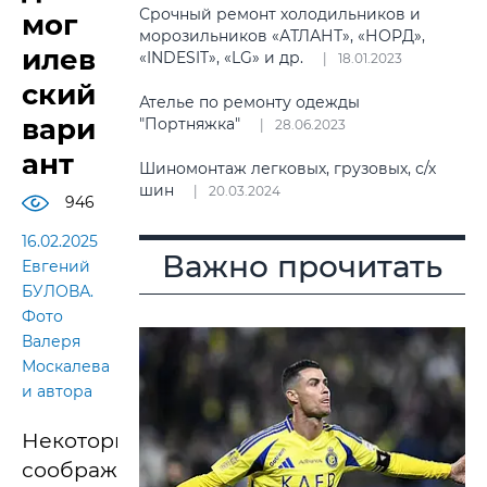
Срочный ремонт холодильников и
мог
морозильников «АТЛАНТ», «НОРД»,
илев
«INDESIT», «LG» и др.
18.01.2023
ский
Ателье по ремонту одежды
вари
"Портняжка"
28.06.2023
ант
Шиномонтаж легковых, грузовых, с/х
шин
20.03.2024
946
16.02.2025
Важно прочитать
Евгений
БУЛОВА.
Фото
Валеря
Москалева
и автора
Некоторые
соображения