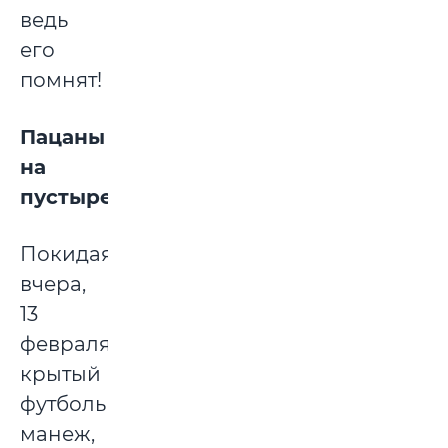
ведь
его
помнят!
Пацаны
на
пустыре
Покидая
вчера,
13
февраля,
крытый
футбольный
манеж,