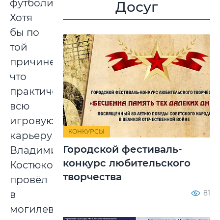
футболиста.
Досуг
Хотя
бы по
той
причине,
что
практически
всю
игровую
КОНКУРСЫ
карьеру
Городской фестиваль-
Владимир
конкурс любительского
Костюков
творчества
провёл
81
в
могилевском