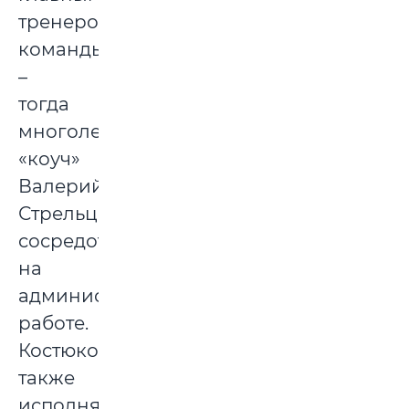
тренером
команды
–
тогда
многолетний
«коуч»
Валерий
Стрельцов
сосредоточился
на
административной
работе.
Костюков
также
исполнял