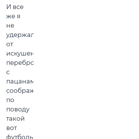
И все
же я
не
удержался
от
искушения
переброситься
с
пацанами
соображениями
по
поводу
такой
вот
футбольной