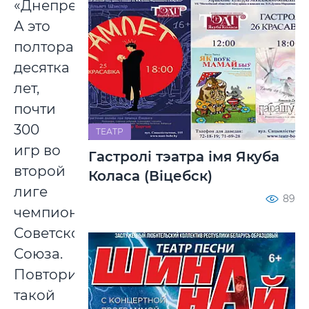
«Днепре».
А это
полтора
десятка
лет,
почти
300
ТЕАТР
игр во
Гастролі тэатра імя Якуба
второй
Коласа (Віцебск)
лиге
89
чемпионата
Советского
Союза.
Повторить
такой