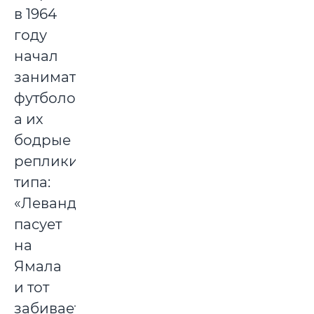
в 1964
году
начал
заниматься
футболом),
а их
бодрые
реплики,
типа:
«Левандовски
пасует
на
Ямала
и тот
забивает!»,