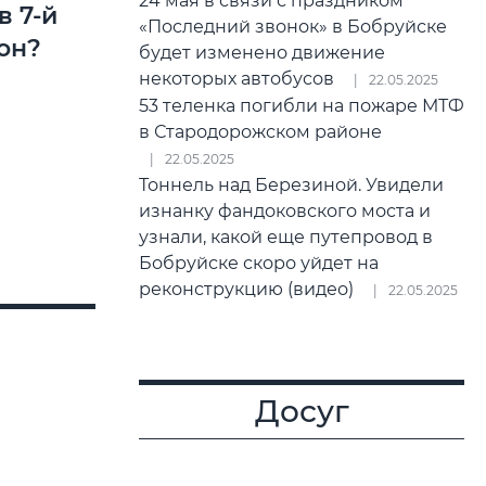
24 мая в связи с праздником
в 7-й
«Последний звонок» в Бобруйске
он?
будет изменено движение
некоторых автобусов
22.05.2025
53 теленка погибли на пожаре МТФ
в Стародорожском районе
22.05.2025
Тоннель над Березиной. Увидели
изнанку фандоковского моста и
узнали, какой еще путепровод в
Бобруйске скоро уйдет на
реконструкцию (видео)
22.05.2025
Досуг