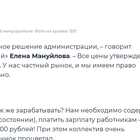
6 микрорайоне. Фото из архива "ВБ".
ивное решение администрации, – говорит
ый»
Елена Мануйлова
. – Все цены утвержд
 У нас частный рынок, и мы имеем право
но.
ак же зарабатывать? Нам необходимо сод
состоянии), платить зарплату работникам 
400 рублей! При этом коллектив очень
рынок процветал.