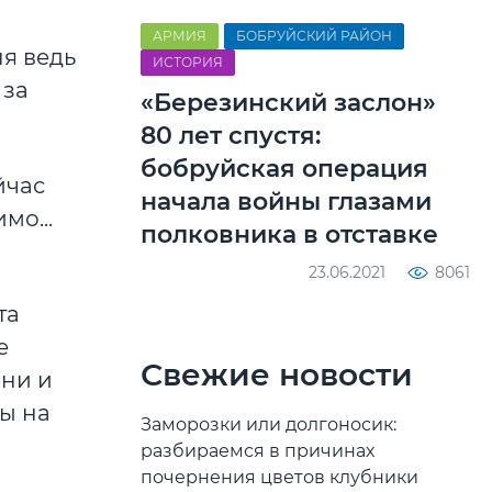
АРМИЯ
БОБРУЙСКИЙ РАЙОН
ня ведь
ИСТОРИЯ
 за
«Березинский заслон»
80 лет спустя:
бобруйская операция
йчас
начала войны глазами
мо...
полковника в отставке
23.06.2021
8061
та
е
Свежие новости
они и
ны на
Заморозки или долгоносик:
разбираемся в причинах
почернения цветов клубники