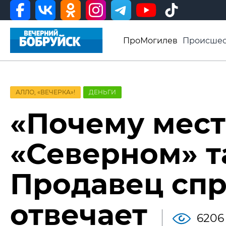
ПроМогилев
Происшес
История
Афиша
Св
Видео ВБ
АЛЛО, «ВЕЧЕРКА»!
ДЕНЬГИ
«Почему мест
«Северном» т
Продавец спр
отвечает
6206