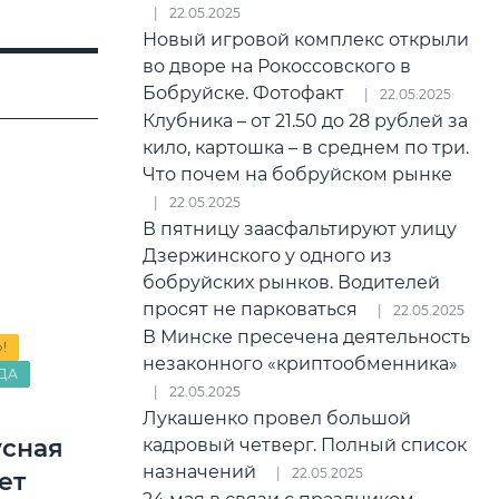
22.05.2025
Новый игровой комплекс открыли
во дворе на Рокоссовского в
Бобруйске. Фотофакт
22.05.2025
Клубника – от 21.50 до 28 рублей за
кило, картошка – в среднем по три.
Что почем на бобруйском рынке
22.05.2025
В пятницу заасфальтируют улицу
Дзержинского у одного из
бобруйских рынков. Водителей
просят не парковаться
22.05.2025
В Минске пресечена деятельность
!
незаконного «криптообменника»
ДА
22.05.2025
Лукашенко провел большой
усная
кадровый четверг. Полный список
назначений
22.05.2025
ет