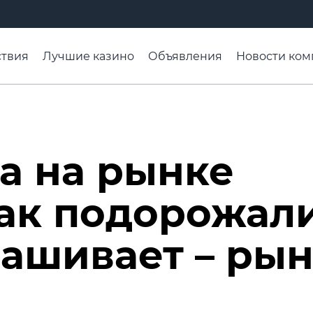
твия
Лучшие казино
Объявления
Новости ком
адьба недели
Чтобы помнили
Организации
Ра
а на рынке
ак подорожал
ашивает – ры