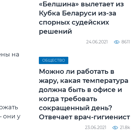
«Белшина» вылетает из
Кубка Беларуси из-за
спорных судейских
решений
24.06.2021
8611
ены на
ОБЩЕСТВО
Можно ли работать в
жару, какая температура
должна быть в офисе и
когда требовать
ержать
сокращенный день?
– они у
Отвечает врач-гигиенист
23.06.2021
21.8k