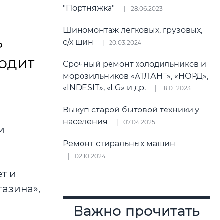
"Портняжка"
28.06.2023
Шиномонтаж легковых, грузовых,
ь
с/х шин
20.03.2024
одит
Срочный ремонт холодильников и
морозильников «АТЛАНТ», «НОРД»,
«INDESIT», «LG» и др.
18.01.2023
Выкуп старой бытовой техники у
населения
07.04.2025
и
Ремонт стиральных машин
02.10.2024
ет и
газина»,
Важно прочитать