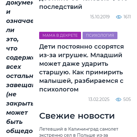
документ,
последствий
и
15.10.2019
1611
означает
ли
МАМА В ДЕКРЕТЕ
ПСИХОЛОГИЯ
это,
Дети постоянно ссорятся
что
из-за игрушек. Младший
содержание
может даже ударить
всех
старшую. Как примирить
остальных
малышей, разбираемся с
завещаний
психологом
(не
13.02.2025
505
закрытых)
может
Свежие новости
быть
Летевший в Калининград самолет
общедоступным?»
экстренно сел в Польше из-за