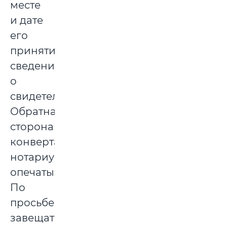
месте
и дате
его
принятия,
сведения
о
свидетелях.
Обратная
сторона
конверта
нотариусом
опечатывается.
По
просьбе
завещателя