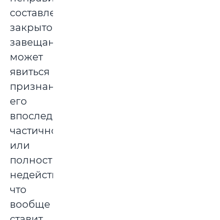
составленного
закрытого
завещания
может
явиться
признание
его
впоследствии
частично
или
полностью
недействительным,
что
вообще
ставит