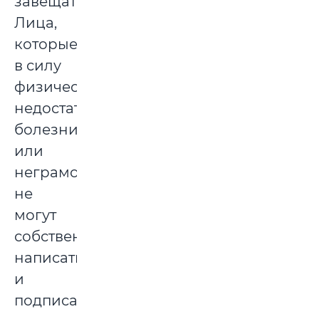
завещателя.
Лица,
которые
в силу
физических
недостатков,
болезни
или
неграмотности
не
могут
собственноручно
написать
и
подписать