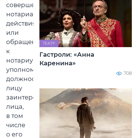
совершении
нотариального
действия
или
обращении
ТЕАТР
к
Гастроли: «Анна
нотариусу,
Каренина»
уполномоченному
708
должностному
лицу
заинтересованного
лица,
в том
числе
о его