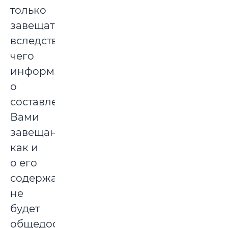
только
завещателю,
вследствие
чего
информация
о
составленном
Вами
завещании,
как и
о его
содержании
не
будет
общедоступной.