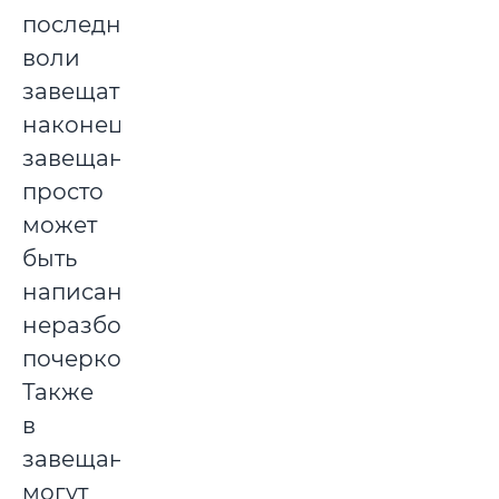
последней
воли
завещателя,
наконец,
завещание
просто
может
быть
написано
неразборчивым
почерком.
Также
в
завещание
могут