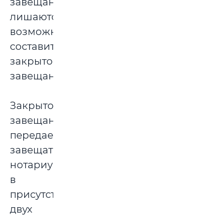
завещание,
лишаются
возможности
составить
закрытое
завещание.
Закрытое
завещание
передается
завещателем
нотариусу
в
присутствии
двух