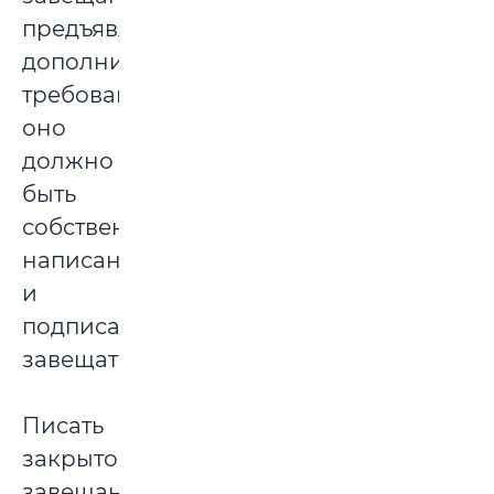
предъявляются
дополнительные
требования:
оно
должно
быть
собственноручно
написано
и
подписано
завещателем.
Писать
закрытое
завещание