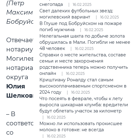
(П
е
тр
снегопада
16.02.2025
Свет далеких футбольных звезд:
Максимович,
могилевский вариант
16.02.2025
Бобруйск)
.
В Глуше под Бобруйском на пожаре
погиб мужчина
16.02.2025
Нелегальная шахта по добыче золота
Отвечает
обрушилась в Мали. Погибли не менее
нотариус
48 человек
16.02.2025
Справки о месте жительства, составе
Могилевского
семьи и месте захоронения
нотариального
родственника теперь можно получить
онлайн
16.02.2025
округа
Криштиану Роналду стал самым
Юлия
высокооплачиваемым спортсменом в
2024 году
16.02.2025
Шелковина
:
Что посеять в феврале, чтобы к лету
выросла шикарная клумба: вредители
будут облетать участок за километр
– В
16.02.2025
соответствии
Можно ли использовать прокисшее
молоко в готовке: не всегда
со
16.02.2025