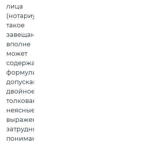
лица
(нотариуса),
такое
завещание
вполне
может
содержать
формулировки,
допускающие
двойное
толкование,
неясные
выражения,
затрудняющие
понимание