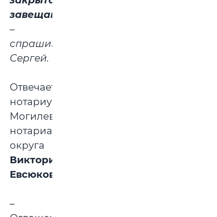
закрытого
завещания?»
–
спрашивает
Сергей.
Отвечает
нотариус
Могилевского
нотариального
округа
Виктория
Евсюкова
:
–