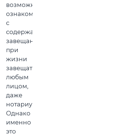
возможности
ознакомления
с
содержанием
завещания
при
жизни
завещателя
любым
лицом,
даже
нотариусом.
Однако
именно
это