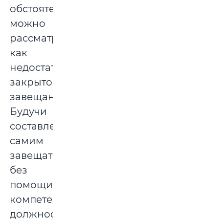
обстоятельство
можно
рассматривать,
как
недостаток
закрытого
завещания.
Будучи
составленным
самим
завещателем
без
помощи
компетентного
должностного