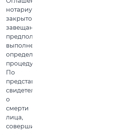
Оглашение
нотариусом
закрытого
завещания
предполагает
выполнение
определённой
процедуры.
По
представлении
свидетельства
о
смерти
лица,
совершившего