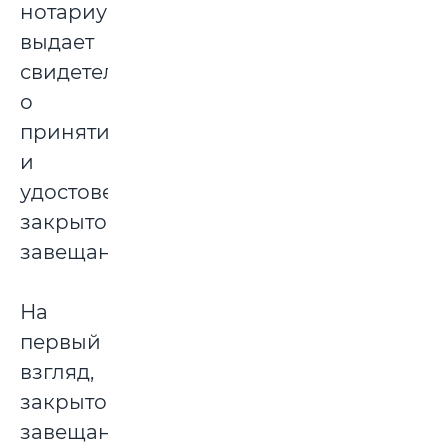
нотариус
выдает
свидетельство
о
принятии
и
удостоверении
закрытого
завещания.
На
первый
взгляд,
закрытое
завещание