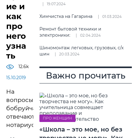
ие и
19.07.2024
как
Химчистка на Гагарина
01.03.2024
про
Ремонт бытовой техники и
него
электроники:
02.04.2024
узна
Шиномонтаж легковых, грузовых, с/х
ть
шин
20.03.2024
12.6k
Важно прочитать
15.10.2019
На
вопросы
бобруйчан
отвечают
ПРО ЖЕНЩИН
нотариусы.
«Школа – это мое, но без