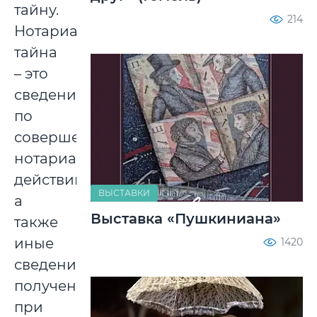
тайну.
214
Нотариальная
тайна
– это
сведения
по
совершенному
нотариальному
действию,
ВЫСТАВКИ
а
Выставка «Пушкиниана»
также
иные
1420
сведения,
полученные
при