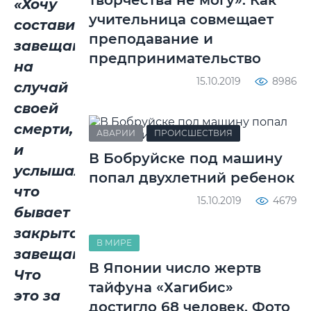
творчества не могу». Как
«Хочу
учительница совмещает
составить
преподавание и
завещание
предпринимательство
на
15.10.2019
8986
случай
своей
смерти,
АВАРИИ
ПРОИСШЕСТВИЯ
и
В Бобруйске под машину
услышал,
попал двухлетний ребенок
что
15.10.2019
4679
бывает
закрытое
В МИРЕ
завещание.
В Японии число жертв
Что
тайфуна «Хагибис»
это за
достигло 68 человек. Фото