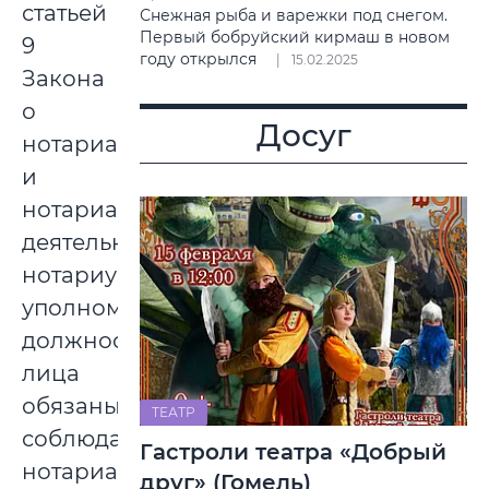
статьей
Снежная рыба и варежки под снегом.
Первый бобруйский кирмаш в новом
9
году открылся
15.02.2025
Закона
о
Досуг
нотариате
и
нотариальной
деятельности,
нотариусы,
уполномоченные
должностные
лица
обязаны
ТЕАТР
соблюдать
Гастроли театра «Добрый
нотариальную
друг» (Гомель)