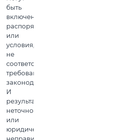
быть
включены
распоряжения
или
условия,
не
соответствующие
требованиям
законодательства.
И
результатом
неточно
или
юридически
неправильно