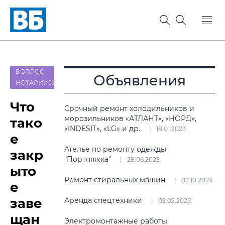
ВОПРОС
Объявления
НОТАРИУСУ
Что
Срочный ремонт холодильников и
морозильников «АТЛАНТ», «НОРД»,
тако
«INDESIT», «LG» и др.
18.01.2023
е
Ателье по ремонту одежды
закр
"Портняжка"
28.06.2023
ыто
Ремонт стиральных машин
02.10.2024
е
заве
Аренда спецтехники
03.02.2025
щан
Электромонтажные работы.