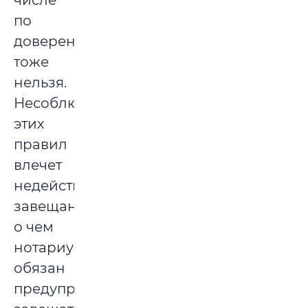
числе
по
доверенности,
тоже
нельзя.
Несоблюдение
этих
правил
влечет
недействительность
завещания,
о чем
нотариус
обязан
предупредить