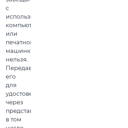
с
использованием
компьютера
или
печатной
машинки
нельзя.
Передавать
его
для
удостоверения
через
представителя,
в том