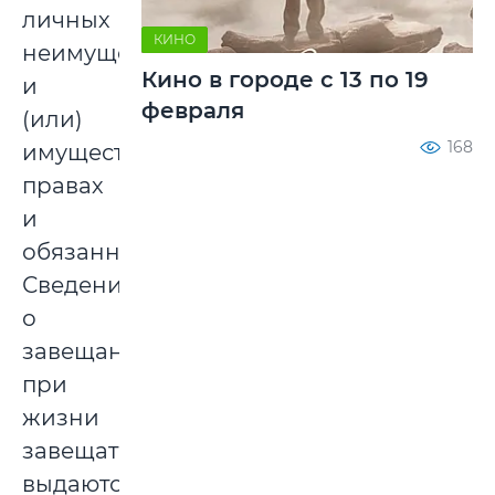
личных
КИНО
неимущественных
Кино в городе с 13 по 19
и
февраля
(или)
168
имущественных
правах
и
обязанностях.
Сведения
о
завещании
при
жизни
завещателя
выдаются