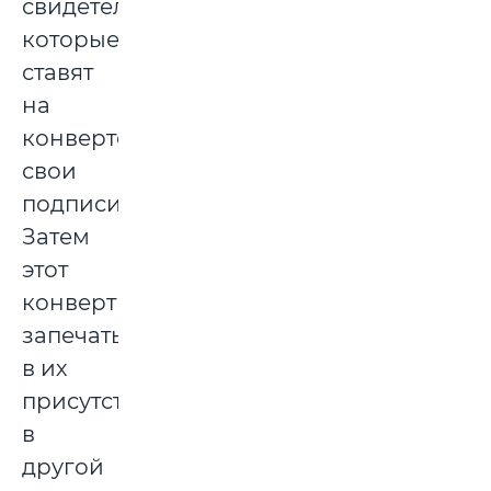
свидетелей,
которые
ставят
на
конверте
свои
подписи.
Затем
этот
конверт
запечатывается
в их
присутствии
в
другой