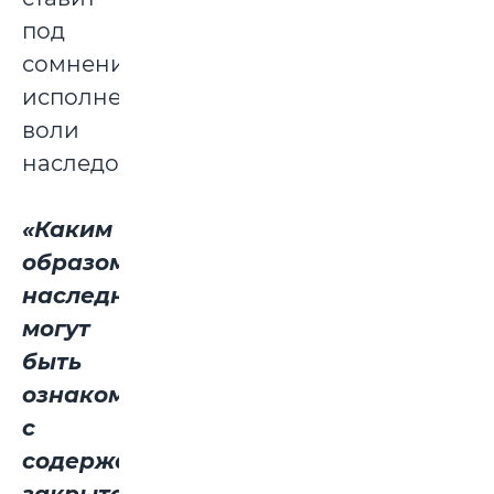
под
сомнение
исполнение
воли
наследодателя.
«Каким
образом
наследники
могут
быть
ознакомлены
с
содержанием