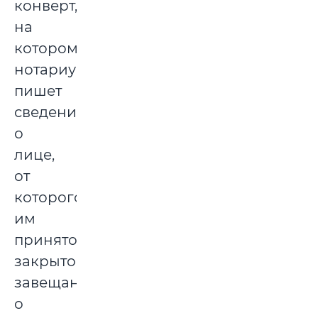
конверт,
на
котором
нотариус
пишет
сведения
о
лице,
от
которого
им
принято
закрытое
завещание,
о