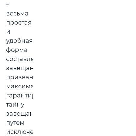
–
весьма
простая
и
удобная
форма
составления
завещания,
призванная
максимально
гарантировать
тайну
завещания
путем
исключения