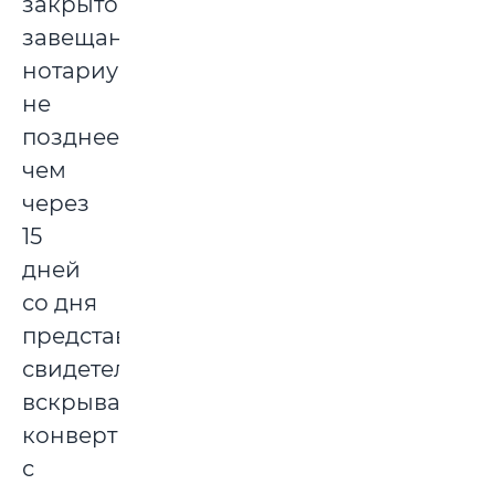
закрытое
завещание,
нотариус
не
позднее
чем
через
15
дней
со дня
представления
свидетельства
вскрывает
конверт
с