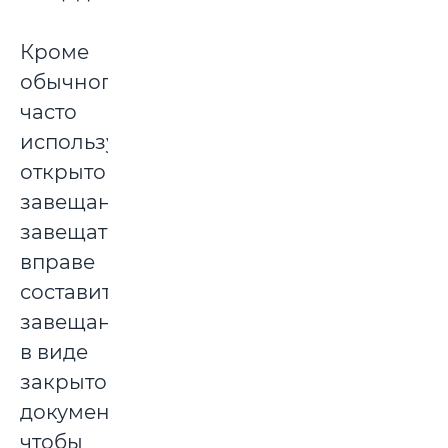
Кроме
обычного,
часто
используемого
открытого
завещания,
завещатель
вправе
составить
завещание
в виде
закрытого
документа,
чтобы