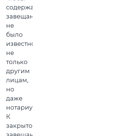
содержание
завещания
не
было
известно
не
только
другим
лицам,
но
даже
нотариусу.
К
закрытому
завещанию