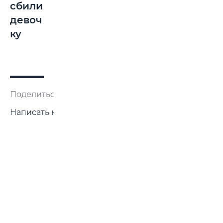
сбили
девоч
ку
Поделиться:
Написать нам