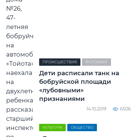
№26,
47-
летняя
бобруйчанка
на
автомобиле
ПРОИСШЕСТВИЯ
ФОТОФАКТ
«Тойота»
наехала
Дети расписали танк на
бобруйской площади
на
«лубовными»
двухлетнего
признаниями
ребенка,
рассказала
14.10.2019
6506
старший
инспектор
КУЛЬТУРА
ОБЩЕСТВО