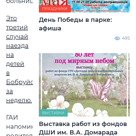
больнице.
ПРАЗДНИКИ
Это
День Победы в парке:
третий
афиша
случай
495
наезда
на
детей
в
Бобруйске
за
неделю.
ВЫСТАВКИ
ГАИ
Выставка работ из фондов
напоминает
ДШИ им. В.А. Домарада
родителям