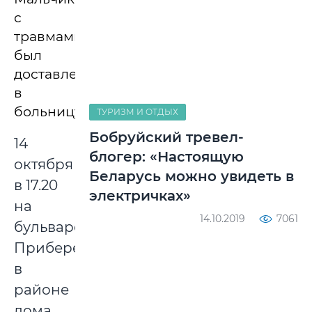
с
травмами
был
доставлен
в
больницу.
ТУРИЗМ И ОТДЫХ
Бобруйский тревел-
14
блогер: «Настоящую
октября
Беларусь можно увидеть в
в 17.20
электричках»
на
14.10.2019
7061
бульваре
Приберезинском,
в
районе
дома