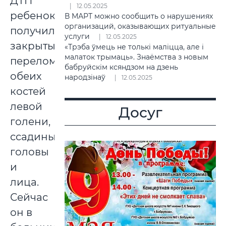
ДТП
12.05.2025
ребенок
В МАРТ можно сообщить о нарушениях
организаций, оказывающих ритуальные
получил
услуги
12.05.2025
закрытый
«Трэба ўмець не толькі маліцца, але і
малаток трымаць». Знаёмства з новым
перелом
бабруйскім ксяндзом на дзень
обеих
народзінаў
12.05.2025
костей
левой
Досуг
голени,
ссадины
головы
и
лица.
Сейчас
он в