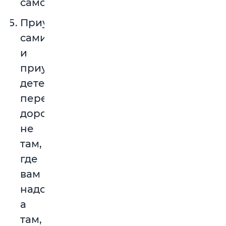
самое.
Приучитесь
сами
и
приучите
детей
переходить
дорогу
не
там,
где
вам
надо,
а
там,