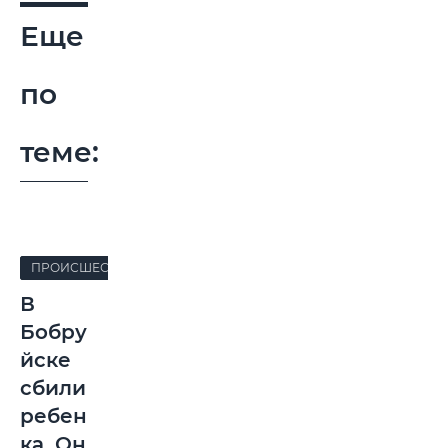
Еще
по
теме:
ПРОИСШЕСТВИЯ
В
Бобру
йске
сбили
ребен
ка. Он