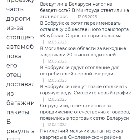
Введут ли в Беларуси налог на
часть
бездетность? В Минтруда ответили на
этот вопрос
12.05.2025
дороги
В Бобруйске хотят переименовать
из-за
остановку общественного транспорта
«Клубная». Опрос от горисполкома
стоящего
12.05.2025
автомобиля,
В Могилевской области за выходные
задержали 20 пьяных водителей
пока
12.05.2025
его
В Бобруйске дадут отопление для
отец
потребителей первой очереди
12.05.2025
доставал
В Бобруйске начнут позже отключать
из
горячую воду. Смотрите новый график
12.05.2025
багажника
Сотрудники, ответственные за
пакеты.
продвижение отечественных товаров,
появились в торговых сетях Беларуси
В
12.05.2025
результате
Пятилетний мальчик выпал из окна
квартиры в Смолевичском районе