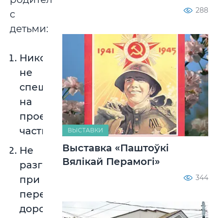
288
с
детьми:
Никогда
не
спешите
на
проезжей
части.
ВЫСТАВКИ
Выставка «Паштоўкі
Не
Вялікай Перамогі»
разговаривайте
344
при
переходе
дороги,