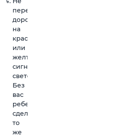
Не
переходите
дорогу
на
красный
или
желтый
сигнал
светофора.
Без
вас
ребенок
сделает
то
же