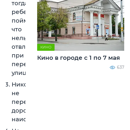
тогда
ребенок
поймет,
что
нельзя
отвлекаться
КИНО
при
Кино в городе с 1 по 7 мая
переходе
637
улицы.
Никогда
не
переходите
дорогу
наискосок.