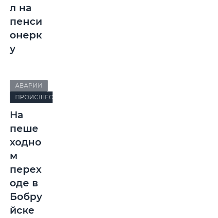
л на
пенси
онерк
у
АВАРИИ
ПРОИСШЕСТВИЯ
На
пеше
ходно
м
перех
оде в
Бобру
йске