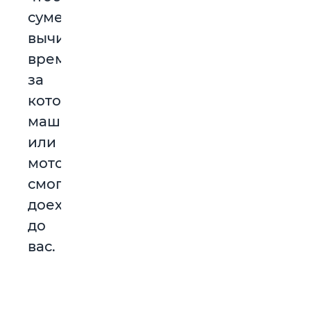
суметь
вычислить
время,
за
которое
машина
или
мотоцикл
смогут
доехать
до
вас.