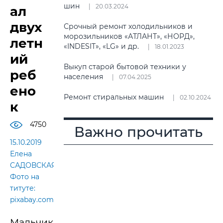
шин
20.03.2024
ал
двух
Срочный ремонт холодильников и
морозильников «АТЛАНТ», «НОРД»,
летн
«INDESIT», «LG» и др.
18.01.2023
ий
Выкуп старой бытовой техники у
реб
населения
07.04.2025
ено
Ремонт стиральных машин
02.10.2024
к
4750
Важно прочитать
15.10.2019
Елена
САДОВСКАЯ.
Фото на
титуте:
pixabay.com
Мальчик