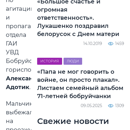
по
«Большое счастье и
агитации
огромная
и
ответственность».
Лукашенко поздравил
пропаганде
белорусок с Днем матери
отдела
ГАИ
14.10.2019
1459
УВД
Бобруйского
ИСТОРИЯ
ЛЮДИ
горисполкома
«Папа не мог говорить о
Александра
войне, он просто плакал».
Адотик
.
Листаем семейный альбом
71-летней бобруйчанки
Мальчик
09.05.2025
1309
выбежал
Свежие новости
на
проезжую