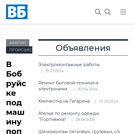
АВАРИИ
Объявления
ПРОИСШЕСТВИЯ
В
Электромонтажные работы.
19.07.2024
Боб
руйс
Ремонт бытовой техники и
электроники:
02.04.2024
ке
под
Химчистка на Гагарина
01.03.2024
маш
Ателье по ремонту одежды
"Портняжка"
ину
28.06.2023
поп
Шиномонтаж легковых, грузовых, с/х