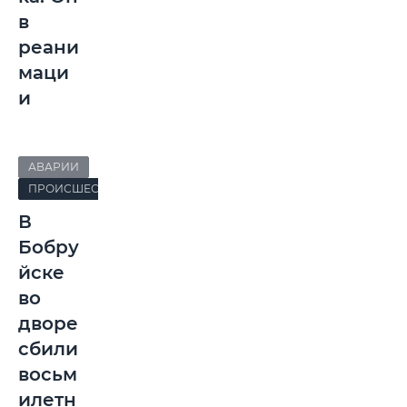
в
реани
маци
и
АВАРИИ
ПРОИСШЕСТВИЯ
В
Бобру
йске
во
дворе
сбили
восьм
илетн