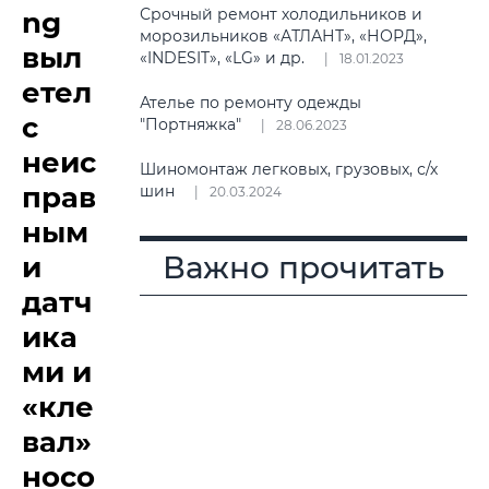
Срочный ремонт холодильников и
ng
морозильников «АТЛАНТ», «НОРД»,
выл
«INDESIT», «LG» и др.
18.01.2023
етел
Ателье по ремонту одежды
с
"Портняжка"
28.06.2023
неис
Шиномонтаж легковых, грузовых, с/х
прав
шин
20.03.2024
ным
Важно прочитать
и
датч
ика
ми и
«кле
вал»
носо