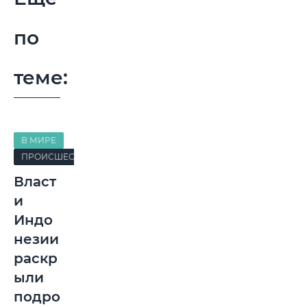
по
теме:
В МИРЕ
ПРОИСШЕСТВИЯ
Власт
и
Индо
незии
раскр
ыли
подро