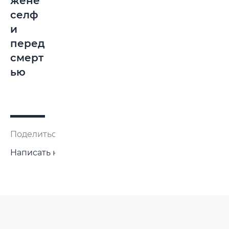
жене
селф
и
перед
смерт
ью
Поделиться:
Написать нам