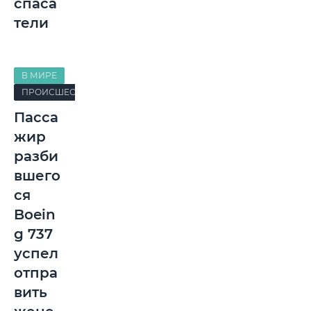
спаса
тели
В МИРЕ
ПРОИСШЕСТВИЯ
Пасса
жир
разби
вшего
ся
Boein
g 737
успел
отпра
вить