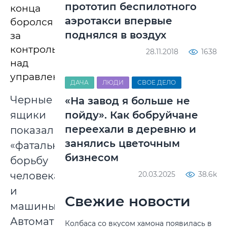
прототип беспилотного
конца
аэротакси впервые
боролся
поднялся в воздух
за
контроль
28.11.2018
1638
над
управлением.
ДАЧА
ЛЮДИ
СВОЕ ДЕЛО
Черные
«На завод я больше не
ящики
пойду». Как бобруйчане
переехали в деревню и
показали
занялись цветочным
«фатальную
бизнесом
борьбу
человека
20.03.2025
38.6k
и
Свежие новости
машины».
Автоматическая
Колбаса со вкусом хамона появилась в