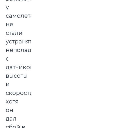
у
самолета
не
стали
устранять
неполадки
с
датчиком
высоты
и
скорости,
хотя
он
дал
сбой в