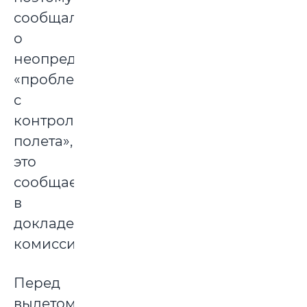
сообщали
о
неопределенной
«проблеме
с
контролем
полета»,
это
сообщается
в
докладе
комиссии.
Перед
вылетом