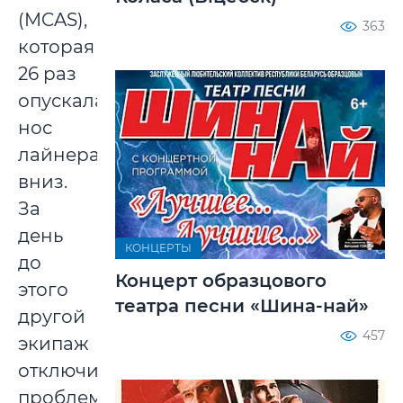
(MCAS),
363
которая
26 раз
опускала
нос
лайнера
вниз.
За
день
КОНЦЕРТЫ
до
Концерт образцового
этого
театра песни «Шина-най»
другой
457
экипаж
отключил
проблемную