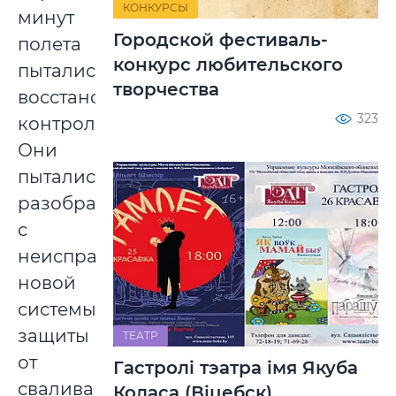
КОНКУРСЫ
минут
Городской фестиваль-
полета
конкурс любительского
пытались
творчества
восстановить
323
контроль.
Они
пытались
разобраться
с
неисправностью
новой
системы
защиты
ТЕАТР
от
Гастролі тэатра імя Якуба
сваливания
Коласа (Віцебск)