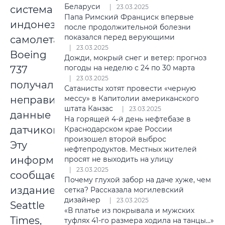
Беларуси
23.03.2025
система
Папа Римский Франциск впервые
индонезийского
после продолжительной болезни
показался перед верующими
самолета
23.03.2025
Boeing
Дожди, мокрый снег и ветер: прогноз
погоды на неделю с 24 по 30 марта
737
23.03.2025
получала
Сатанисты хотят провести «черную
неправильные
мессу» в Капитолии американского
штата Канзас
23.03.2025
данные
На горящей 4-й день нефтебазе в
датчиков.
Краснодарском крае России
произошел второй выброс
Эту
нефтепродуктов. Местных жителей
информацию
просят не выходить на улицу
23.03.2025
сообщает
Почему глухой забор на даче хуже, чем
издание
сетка? Рассказала могилевский
дизайнер
23.03.2025
Seattle
«В платье из покрывала и мужских
Times,
туфлях 41-го размера ходила на танцы...»