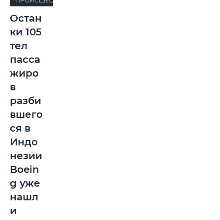
ПРОИСШЕСТВИЯ
Остан
ки 105
тел
пасса
жиро
в
разби
вшего
ся в
Индо
незии
Boein
g уже
нашл
и