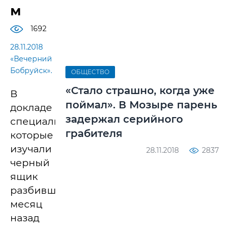
м
1692
28.11.2018
«Вечерний
Бобруйск».
ОБЩЕСТВО
«Стало страшно, когда уже
В
поймал». В Мозыре парень
докладе
задержал серийного
специалистов,
грабителя
которые
изучали
28.11.2018
2837
черный
ящик
разбившегося
месяц
назад