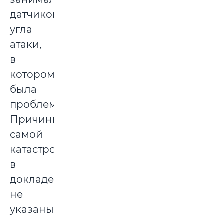
датчиком
угла
атаки,
в
котором
была
проблема.
Причины
самой
катастрофы
в
докладе
не
указаны.