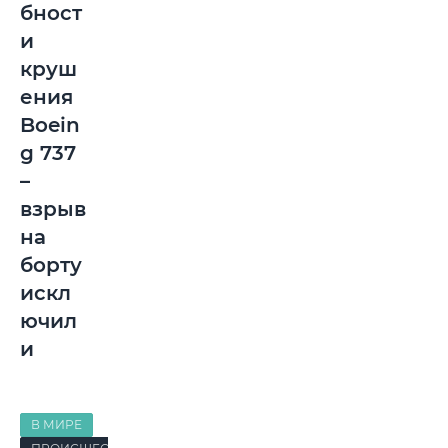
бност
и
круш
ения
Boein
g 737
–
взрыв
на
борту
искл
ючил
и
В МИРЕ