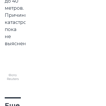
до 40
метров.
Причины
катастрофы
пока
не
выяснены.
Фото:
Reuters
Еще