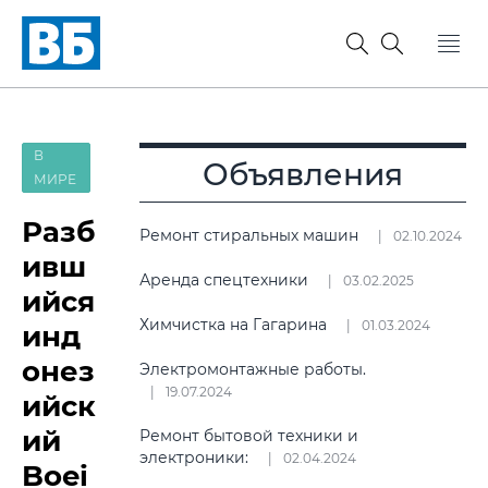
В
Объявления
МИРЕ
Разб
Ремонт стиральных машин
02.10.2024
ивш
Аренда спецтехники
03.02.2025
ийся
Химчистка на Гагарина
01.03.2024
инд
онез
Электромонтажные работы.
19.07.2024
ийск
ий
Ремонт бытовой техники и
электроники:
02.04.2024
Boei