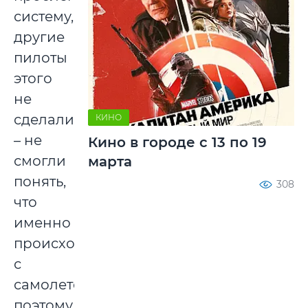
систему,
другие
пилоты
этого
не
сделали
КИНО
– не
Кино в городе с 13 по 19
смогли
марта
понять,
308
что
именно
происходит
с
самолетом,
поэтому