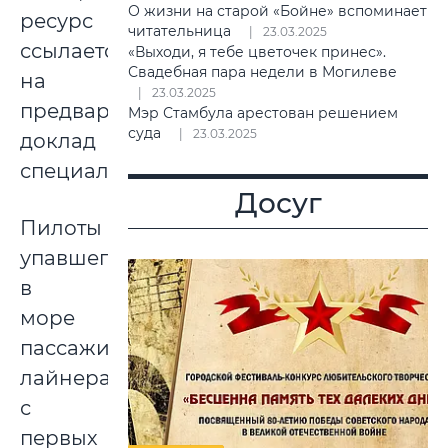
О жизни на старой «Бойне» вспоминает
ресурс
читательница
23.03.2025
ссылается
«Выходи, я тебе цветочек принес».
Свадебная пара недели в Могилеве
на
23.03.2025
предварительный
Мэр Стамбула арестован решением
суда
23.03.2025
доклад
специалистов.
Досуг
Пилоты
упавшего
в
море
пассажирского
лайнера
с
первых