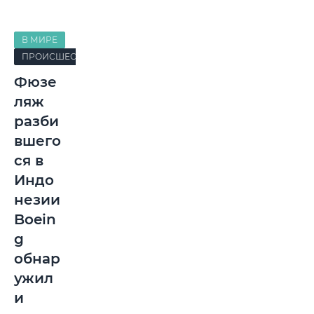
В МИРЕ
ПРОИСШЕСТВИЯ
Фюзе
ляж
разби
вшего
ся в
Индо
незии
Boein
g
обнар
ужил
и