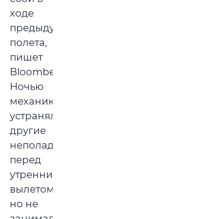
ходе
предыдущего
полета,
пишет
Bloomberg.
Ночью
механик
устранял
другие
неполадки
перед
утренним
вылетом,
но не
занимался