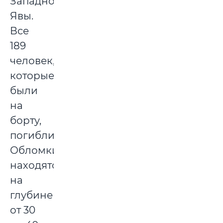
Западной
Явы.
Все
189
человек,
которые
были
на
борту,
погибли.
Обломки
находятся
на
глубине
от 30