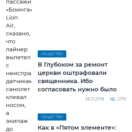
пассажирского
«Боинга»
Lion
Air,
сказано,
что
лайнер
ОБЩЕСТВО
вылетел
В Глубоком за ремонт
с
церкви оштрафовали
неисправными
священника. Ибо
датчиками,
самолет
согласовать нужно было
клевал
28.11.2018
2179
носом,
а
ОБЩЕСТВО
экипаж
Как в «Пятом элементе»:
до