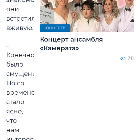
они
встретились
вживую.
КОНЦЕРТЫ
Концерт ансамбля
–
«Камерата»
Конечно,
311
было
смущение.
Но со
временем
стало
ясно,
что
нам
интересно