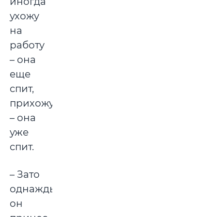
иногда
ухожу
на
работу
– она
еще
спит,
прихожу
– она
уже
спит.
– Зато
однажды
он