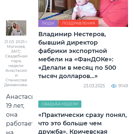
ЛЮДИ
ПОЗДРАВЛЕНИЯ
Владимир Нестеров,
бывший директор
21.03. 2025 г.
Могилев,
фабрики экспортной
ЗАГС.
Свадебная
мебели на «ФанДОКе»:
пара
недели:
«Делали в месяц по 500
Анастасия
тысяч долларов...»
и
Станислав
Демьяновы.
23.03.2025
9149
Анастасии
СВАДЬБА НЕДЕЛИ
19 лет,
она
«Практически сразу понял,
что это больше чем
работает
дружба». Кричевская
на