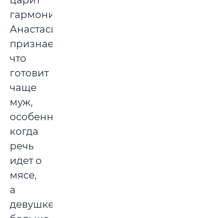
гармония.
Анастасия
признается,
что
готовит
чаще
муж,
особенно
когда
речь
идет о
мясе,
а
девушке