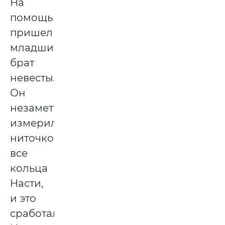
На
помощь
пришел
младший
брат
невесты.
Он
незаметно
измерил
ниточкой
все
кольца
Насти,
и это
сработало!