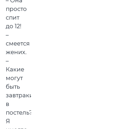
– Она
просто
спит
до 12!
–
смеется
жених.
–
Какие
могут
быть
завтраки
в
постель?
Я