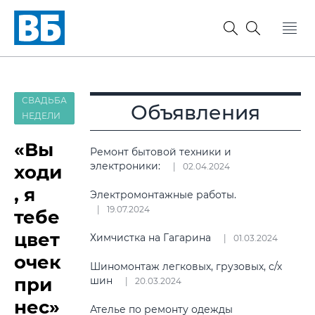
СВАДЬБА
Объявления
НЕДЕЛИ
«Вы
Ремонт бытовой техники и
электроники:
ходи
02.04.2024
, я
Электромонтажные работы.
19.07.2024
тебе
цвет
Химчистка на Гагарина
01.03.2024
очек
Шиномонтаж легковых, грузовых, с/х
при
шин
20.03.2024
нес»
Ателье по ремонту одежды