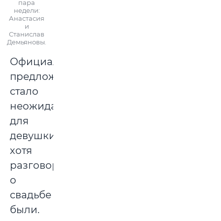
пара
недели:
Анастасия
и
Станислав
Демьяновы.
Официальное
предложение
стало
неожиданным
для
девушки,
хотя
разговоры
о
свадьбе
были.