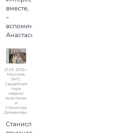
вместе,
–
вспоминает
Анастасия.
21.03. 2025 г.
Могилев,
ЗАГС.
Свадебная
пара
недели:
Анастасия
и
Станислав
Демьяновы.
Станислав
признается,