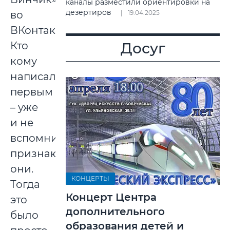
каналы разместили ориентировки на
дезертиров
во
19.04.2025
ВКонтакте.
Кто
Досуг
кому
написал
первым
– уже
и не
вспомнить,
признаются
они.
КОНЦЕРТЫ
Тогда
Концерт Центра
это
дополнительного
было
образования детей и