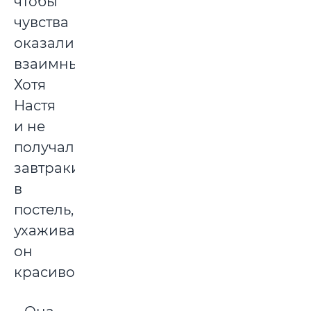
чтобы
чувства
оказались
взаимными.
Хотя
Настя
и не
получала
завтраки
в
постель,
ухаживал
он
красиво.