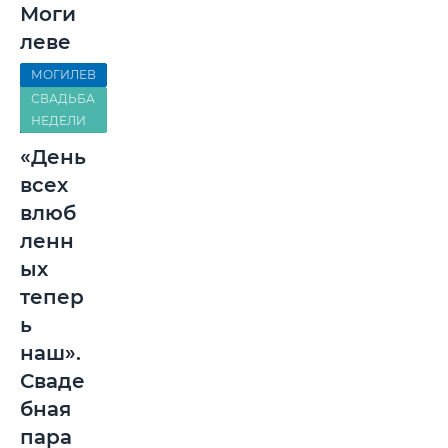
Моги
леве
МОГИЛЕВ
СВАДЬБА
НЕДЕЛИ
«День
всех
влюб
ленн
ых
тепер
ь
наш».
Сваде
бная
пара