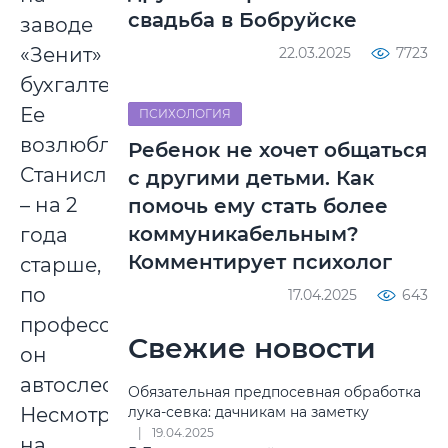
свадьба в Бобруйске
заводе
«Зенит»
22.03.2025
7723
бухгалтером.
Ее
ПСИХОЛОГИЯ
возлюбленный
Ребенок не хочет общаться
Станислав
с другими детьми. Как
– на 2
помочь ему стать более
коммуникабельным?
года
Комментирует психолог
старше,
по
17.04.2025
643
профессии
Свежие новости
он
автослесарь.
Обязательная предпосевная обработка
Несмотря
лука-севка: дачникам на заметку
19.04.2025
на