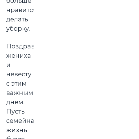
больше
нравится
делать
уборку.
Поздравляем
жениха
и
невесту
с этим
важным
днем.
Пусть
семейная
жизнь