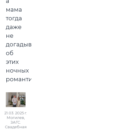
а
мама
тогда
даже
не
догадывалась
об
этих
ночных
романтиках.
21.03. 2025 г.
Могилев,
ЗАГС.
Свадебная