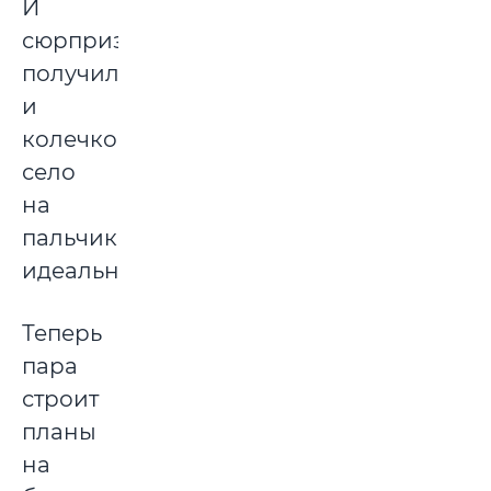
И
сюрприз
получился,
и
колечко
село
на
пальчик
идеально.
Теперь
пара
строит
планы
на