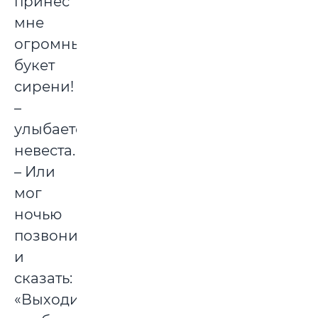
принес
мне
огромный
букет
сирени!
–
улыбается
невеста.
– Или
мог
ночью
позвонить
и
сказать:
«Выходи,