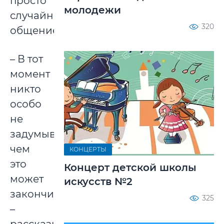
просто
молодежи
случайное
320
общение.
– В тот
момент
никто
особо
не
задумывался,
чем
КОНЦЕРТЫ
это
Концерт детской школы
может
искусств №2
закончиться,
325
–
рассказывает