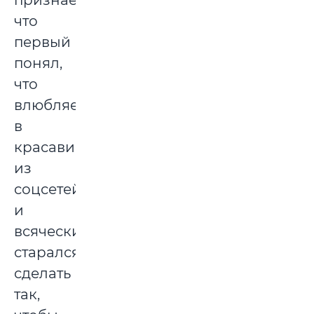
что
первый
понял,
что
влюбляется
в
красавицу
из
соцсетей,
и
всячески
старался
сделать
так,