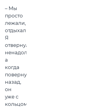
– Мы
просто
лежали,
отдыхали.
Я
отвернулась
ненадолго,
а
когда
повернулась
назад,
он
уже с
кольцом