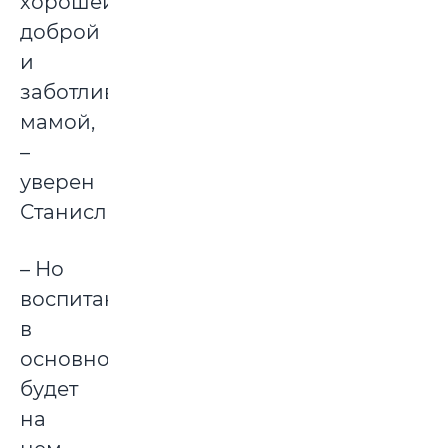
хорошей,
доброй
и
заботливой
мамой,
–
уверен
Станислав.
– Но
воспитание
в
основном
будет
на