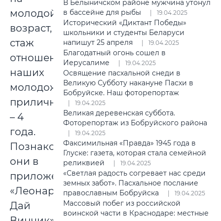
В Белыничском районе мужчина утонул
молодой
в бассейне для рыбы
19.04.2025
Исторический «Диктант Победы»
возраст,
школьники и студенты Беларуси
стаж
напишут 25 апреля
19.04.2025
Благодатный огонь сошел в
отношений
Иерусалиме
19.04.2025
наших
Освящение пасхальной снеди в
Великую Субботу накануне Пасхи в
молодоженов
Бобруйске. Наш фоторепортаж
приличный
19.04.2025
Великая деревенская суббота.
– 4
Фоторепортаж из Бобруйского района
года.
19.04.2025
Факсимильная «Правда» 1945 года в
Познакомились
Глуске: газета, которая стала семейной
они в
реликвией
19.04.2025
«Светлая радость согревает нас среди
приложении
земных забот». Пасхальное послание
«Леонардо
православным Бобруйска
19.04.2025
Массовый побег из российской
Дай
воинской части в Краснодаре: местные
Винчик»