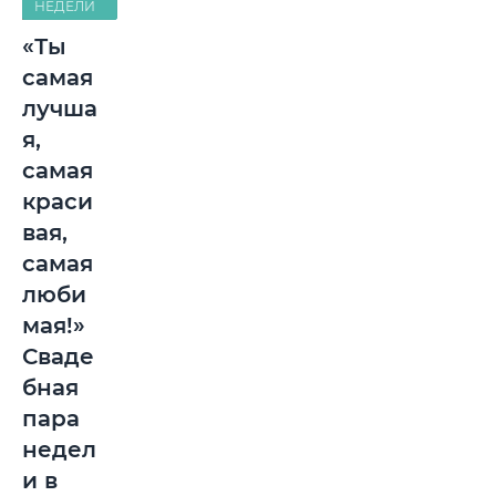
НЕДЕЛИ
«Ты
самая
лучша
я,
самая
краси
вая,
самая
люби
мая!»
Сваде
бная
пара
недел
и в