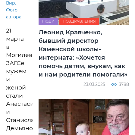
Вир.
Фото
автора
ЛЮДИ
ПОЗДРАВЛЕНИЯ
21
Леонид Кравченко,
марта
бывший директор
в
Каменской школы-
Могилевском
интерната: «Хочется
ЗАГСе
помочь детям, внукам, как
мужем
и нам родители помогали»
и
23.03.2025
3788
женой
стали
Анастасия
и
Станислав
Демьяновы.