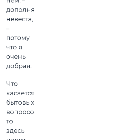
нем, –
дополняет
невеста,
–
потому
что я
очень
добрая.
Что
касается
бытовых
вопросов,
то
здесь
царит