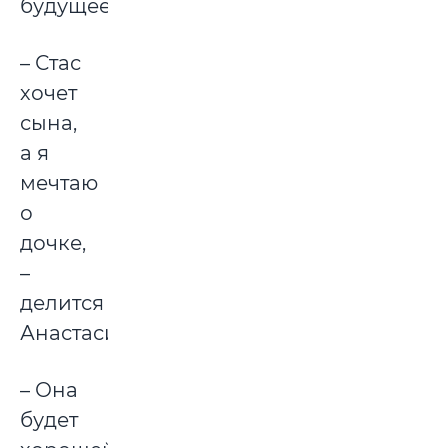
будущее.
– Стас
хочет
сына,
а я
мечтаю
о
дочке,
–
делится
Анастасия.
– Она
будет