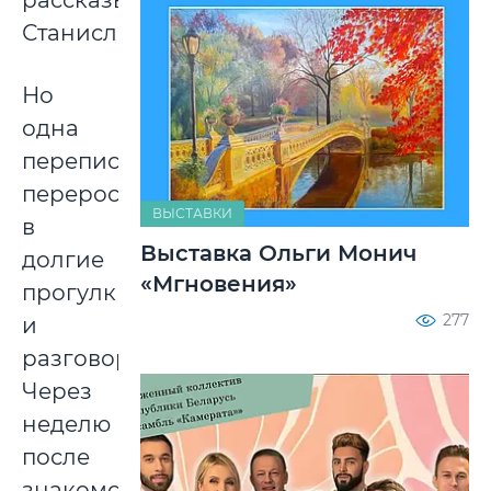
Станислав.
Но
одна
переписка
переросла
ВЫСТАВКИ
в
Выставка Ольги Монич
долгие
«Мгновения»
прогулки
277
и
разговоры.
Через
неделю
после
знакомства