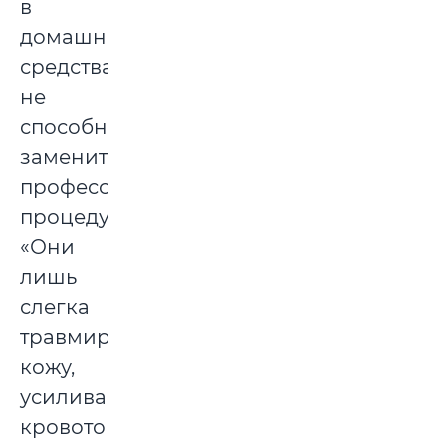
в
домашних
средствах
не
способны
заменить
профессиональные
процедуры.
«Они
лишь
слегка
травмируют
кожу,
усиливая
кровоток.