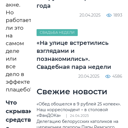
акне.
года
Но
20.04.2025
1893
работает
ли это
СВАДЬБА НЕДЕЛИ
на
«На улице встретились
самом
взглядами и
деле
или
познакомились».
все
Свадебная пара недели
дело в
20.04.2025
4586
эффекте
плацебо?
Свежие новости
Что
«Обед обошелся в 9 рублей 25 копеек».
Наш корреспондент – в столовой
скрывают
«ФанДОКа»
24.04.2025
средства
Делегацию белорусских католиков на
церемонии похорон Папы Римского