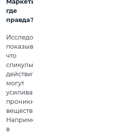
Маркетинг:
где
правда?
Исследования
показывают,
что
спикулы
действительно
могут
усиливать
проникновение
веществ.
Например,
в