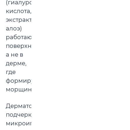
(гиалуроновая
кислота,
экстракты
алоэ)
работают
поверхностно,
а не в
дерме,
где
формируются
морщины.
Дерматологи
подчеркивают:
микроиглы