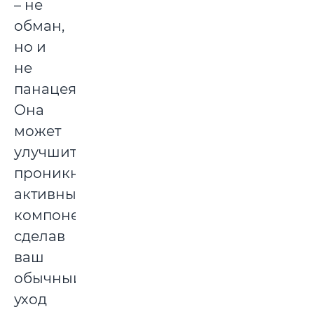
– не
обман,
но и
не
панацея.
Она
может
улучшить
проникновение
активных
компонентов,
сделав
ваш
обычный
уход