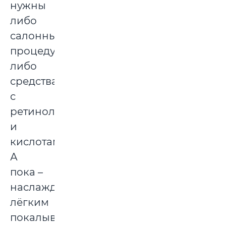
нужны
либо
салонные
процедуры,
либо
средства
с
ретинолом
и
кислотами.
А
пока –
наслаждайтесь
лёгким
покалыванием