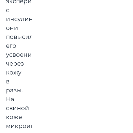
эксперименте
с
инсулином
они
повысили
его
усвоение
через
кожу
в
разы.
На
свиной
коже
микроиглы