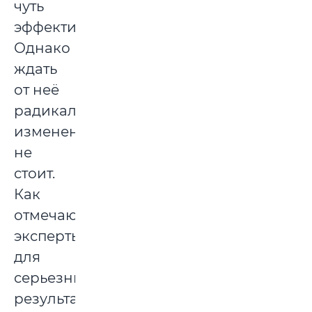
чуть
эффективнее.
Однако
ждать
от неё
радикальных
изменений
не
стоит.
Как
отмечают
эксперты,
для
серьезных
результатов