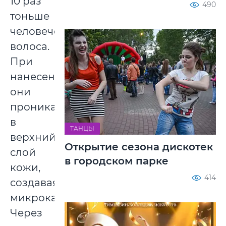
10 раз
490
тоньше
человеческого
волоса.
При
нанесении
они
проникают
в
ТАНЦЫ
верхний
Открытие сезона дискотек
слой
в городском парке
кожи,
414
создавая
микроканалы.
Через