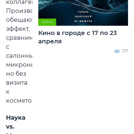
коллагена.
Производители
обещают
КИНО
эффект,
Кино в городе с 17 по 23
сравнимый
апреля
с
177
салонным
микронидлингом,
но без
визита
к
косметологу.
Наука
vs.