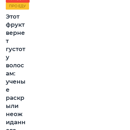
ПРО ЕДУ
Этот
фрукт
верне
т
густот
у
волос
ам:
учены
е
раскр
ыли
неож
иданн