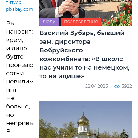
титуле:
pixabay.com
ЛЮДИ
ПОЗДРАВЛЕНИЯ
Вы
наносите
Василий Зубарь, бывший
крем,
зам. директора
и лицо
Бобруйского
будто
кожкомбината: «В школе
пронзают
нас учили то на немецком,
сотни
то на идише»
невидимых
22.04.2025
3922
игл.
Не
больно,
но
непривычно.
В