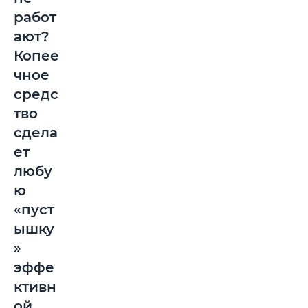
работ
ают?
Копее
чное
средс
тво
сдела
ет
любу
ю
«пуст
ышку
»
эффе
ктивн
ой