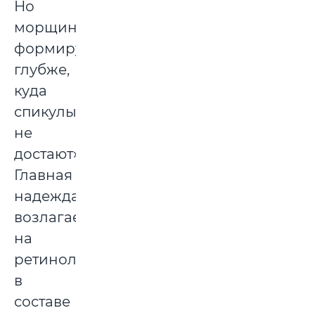
Но
морщины
формируются
глубже,
куда
спикулы
не
достают».
Главная
надежда
возлагается
на
ретинол
в
составе