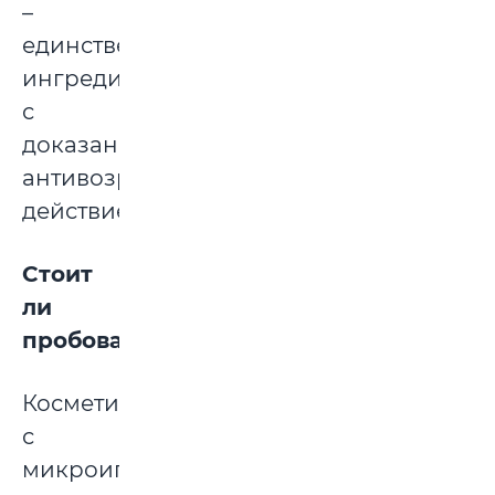
–
единственный
ингредиент
с
доказанным
антивозрастным
действием.
Стоит
ли
пробовать?
Косметика
с
микроиглами