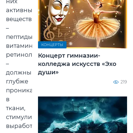
них
активные
вещества
–
пептиды,
витамины,
КОНЦЕРТЫ
ретинол
Концерт гимназии-
–
колледжа искусств «Эхо
души»
должны
глубже
219
проникать
в
ткани,
стимулируя
выработку