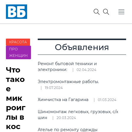
КРАСОТА
Объявления
ПРО
ЖЕНЩИН
Ремонт бытовой техники и
Что
электроники:
02.04.2024
тако
Электромонтажные работы.
е
19.07.2024
мик
Химчистка на Гагарина
01.03.2024
роиг
Шиномонтаж легковых, грузовых, с/х
лы в
шин
20.03.2024
кос
Ателье по ремонту одежды