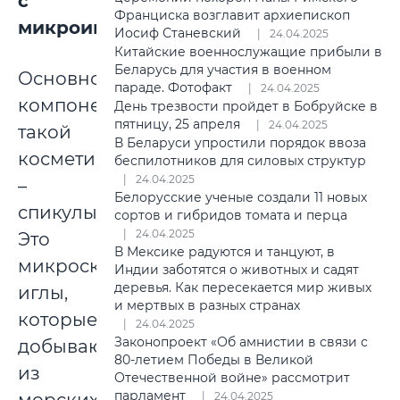
с
Франциска возглавит архиепископ
микроиглами
Иосиф Станевский
24.04.2025
Китайские военнослужащие прибыли в
Беларусь для участия в военном
Основной
параде. Фотофакт
24.04.2025
компонент
День трезвости пройдет в Бобруйске в
пятницу, 25 апреля
24.04.2025
такой
В Беларуси упростили порядок ввоза
косметики
беспилотников для силовых структур
24.04.2025
–
Белорусские ученые создали 11 новых
спикулы.
сортов и гибридов томата и перца
24.04.2025
Это
В Мексике радуются и танцуют, в
микроскопические
Индии заботятся о животных и садят
деревья. Как пересекается мир живых
иглы,
и мертвых в разных странах
которые
24.04.2025
Законопроект «Об амнистии в связи с
добывают
80-летием Победы в Великой
из
Отечественной войне» рассмотрит
парламент
24.04.2025