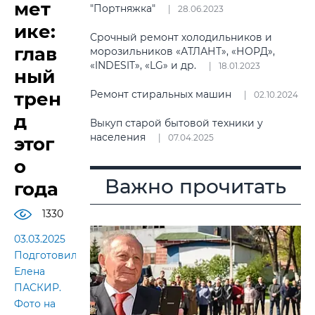
мет
"Портняжка"
28.06.2023
ике:
Срочный ремонт холодильников и
глав
морозильников «АТЛАНТ», «НОРД»,
«INDESIT», «LG» и др.
18.01.2023
ный
трен
Ремонт стиральных машин
02.10.2024
д
Выкуп старой бытовой техники у
населения
07.04.2025
этог
о
Важно прочитать
года
1330
03.03.2025
Подготовила
Елена
ПАСКИР.
Фото на