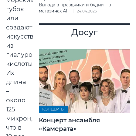
морских
Выгода в праздники и будни – в
губок
магазинах А1
24.04.2025
или
создают
Досуг
искусственно
из
гиалуроновой
кислоты.
Их
длина
–
около
125
КОНЦЕРТЫ
микрон,
Концерт ансамбля
что в
«Камерата»