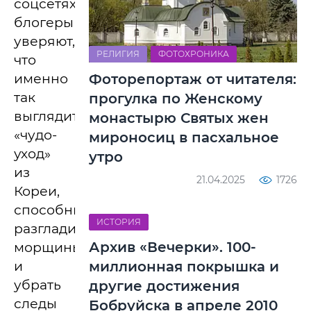
соцсетях
блогеры
уверяют,
РЕЛИГИЯ
ФОТОХРОНИКА
что
именно
Фоторепортаж от читателя:
так
прогулка по Женскому
выглядит
монастырю Святых жен
«чудо-
мироносиц в пасхальное
уход»
утро
из
21.04.2025
1726
Кореи,
способный
ИСТОРИЯ
разгладить
Архив «Вечерки». 100-
морщины
и
миллионная покрышка и
убрать
другие достижения
следы
Бобруйска в апреле 2010