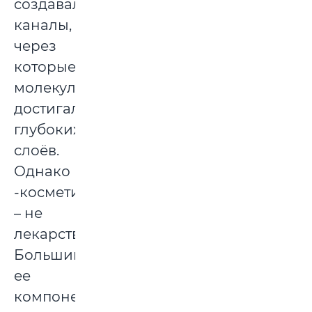
создавали
каналы,
через
которые
молекулы
достигали
глубоких
слоёв.
Однако
-косметика
– не
лекарство.
Большинство
ее
компонентов