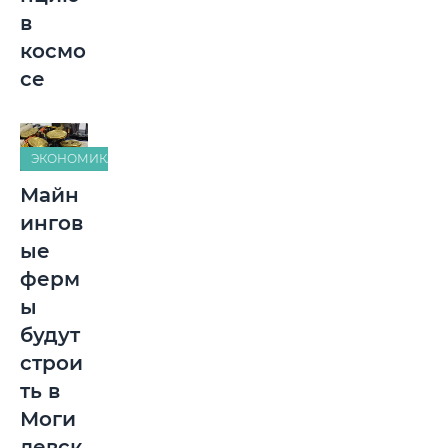
в
космо
се
ЭКОНОМИКА
Майн
ингов
ые
ферм
ы
будут
строи
ть в
Моги
левск