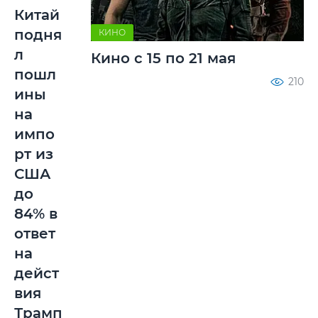
Китай
подня
КИНО
л
Кино с 15 по 21 мая
пошл
210
ины
на
импо
рт из
США
до
84% в
ответ
на
дейст
вия
Трамп