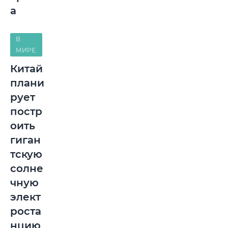
а
В
МИРЕ
Китай
плани
рует
постр
оить
гиган
тскую
солне
чную
элект
роста
нцию ​​