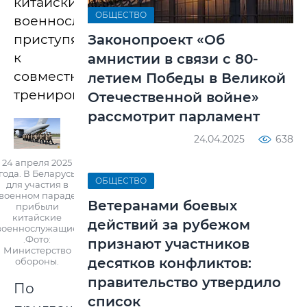
китайские
ОБЩЕСТВО
военнослужащие
приступят
Законопроект «Об
к
амнистии в связи с 80-
совместным
летием Победы в Великой
тренировкам.
Отечественной войне»
рассмотрит парламент
24.04.2025
638
24 апреля 2025
года. В Беларусь
ОБЩЕСТВО
для участия в
военном параде
Ветеранами боевых
прибыли
китайские
действий за рубежом
военнослужащие
.Фото:
признают участников
Министерство
десятков конфликтов:
обороны.
правительство утвердило
По
список