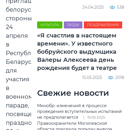
приглашению
24.04.2025
538
белорусской
стороны
КУЛЬТУРА
ЛЮДИ
ПОЗДРАВЛЕНИЯ
24
«Я счастлив в настоящем
апреля
времени». У известного
в
бобруйского выдумщика
Республику
Валеры Алексеева день
Беларусь
рождения будет в театре
для
15.05.2025
2018
участия
в
Свежие новости
военном
параде,
Минобр: изменений в процессе
проведения вступительных испытаний
посвященном
не предполагается
19.05.2025
празднованию
Правоохранители Могилевской
области пресекли попытку вывоза