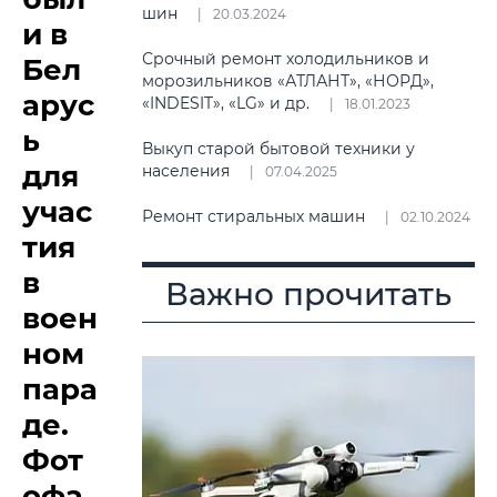
шин
20.03.2024
и в
Срочный ремонт холодильников и
Бел
морозильников «АТЛАНТ», «НОРД»,
арус
«INDESIT», «LG» и др.
18.01.2023
ь
Выкуп старой бытовой техники у
для
населения
07.04.2025
учас
Ремонт стиральных машин
02.10.2024
тия
в
Важно прочитать
воен
ном
пара
де.
Фот
офа