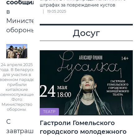
сообщили
штрафах за повреждение кустов
в
19.05.2025
Министерстве
обороны.
Досуг
24 апреля 2025
года. В Беларусь
для участия в
военном параде
прибыли
китайские
военнослужащие
.Фото:
Министерство
обороны.
ТЕАТР
С
Гастроли Гомельского
завтрашнего
городского молодежного