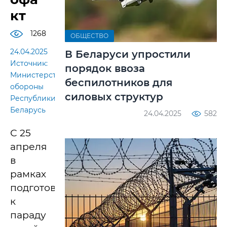
кт
1268
ОБЩЕСТВО
24.04.2025
В Беларуси упростили
Источник:
порядок ввоза
Министерство
беспилотников для
обороны
силовых структур
Республики
Беларусь
24.04.2025
582
С 25
апреля
в
рамках
подготовки
к
параду