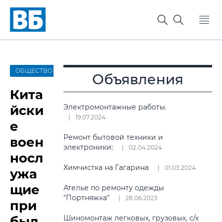
ОБЩЕСТВО
Объявления
Кита
йски
Электромонтажные работы.
19.07.2024
е
Ремонт бытовой техники и
воен
электроники:
02.04.2024
носл
Химчистка на Гагарина
01.03.2024
ужа
щие
Ателье по ремонту одежды
"Портняжка"
28.06.2023
при
был
Шиномонтаж легковых, грузовых, с/х