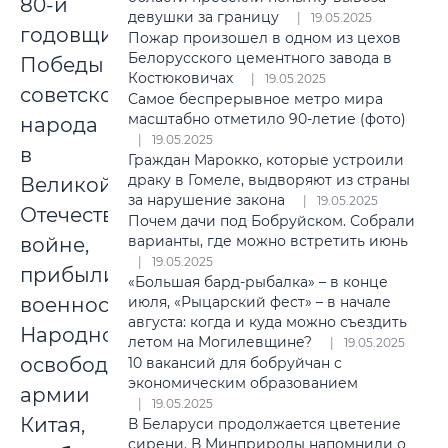
80-й
девушки за границу
19.05.2025
годовщины
Пожар произошел в одном из цехов
Белорусского цементного завода в
Победы
Костюковичах
19.05.2025
советского
Самое беспрерывное метро мира
масштабно отметило 90-летие (фото)
народа
19.05.2025
в
Граждан Марокко, которые устроили
драку в Гомеле, выдворяют из страны
Великой
за нарушение закона
19.05.2025
Отечественной
Почем дачи под Бобруйском. Собрали
варианты, где можно встретить июнь
войне,
19.05.2025
прибыли
«Большая бард-рыбалка» – в конце
июля, «Рыцарский фест» – в начале
военнослужащие
августа: когда и куда можно съездить
Народно-
летом на Могилевщине?
19.05.2025
освободительной
10 вакансий для бобруйчан с
экономическим образованием
армии
19.05.2025
Китая,
В Беларуси продолжается цветение
сирени. В Минприроды напомнили о