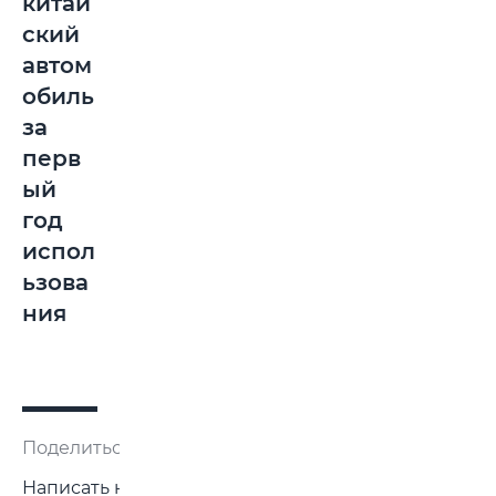
китай
ский
автом
обиль
за
перв
ый
год
испол
ьзова
ния
Поделиться:
Написать нам