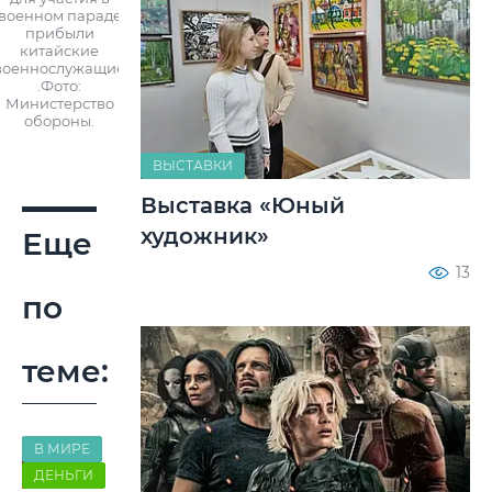
военном параде
прибыли
китайские
военнослужащие
.Фото:
Министерство
обороны.
ВЫСТАВКИ
Выставка «Юный
художник»
Еще
13
по
теме:
В МИРЕ
ДЕНЬГИ