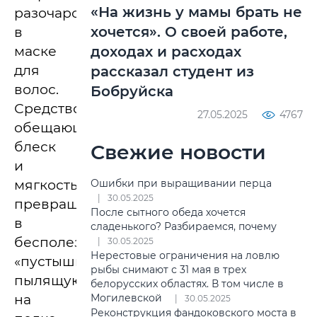
«На жизнь у мамы брать не
разочаровывалась
хочется». О своей работе,
в
маске
доходах и расходах
для
рассказал студент из
волос.
Бобруйска
Средство,
27.05.2025
4767
обещающее
блеск
Свежие новости
и
мягкость,
Ошибки при выращивании перца
30.05.2025
превращается
После сытного обеда хочется
в
сладенького? Разбираемся, почему
бесполезную
30.05.2025
Нерестовые ограничения на ловлю
«пустышку»,
рыбы снимают с 31 мая в трех
пылящуюся
белорусских областях. В том числе в
на
Могилевской
30.05.2025
Реконструкция фандоковского моста в