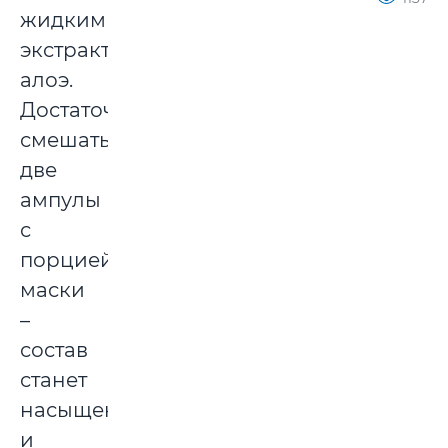
жидким
экстрактом
алоэ.
Достаточно
смешать
две
ампулы
с
порцией
маски
–
состав
станет
насыщенным
и