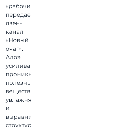
«рабочим»,
передает
дзен-
канал
«Новый
очаг».
Алоэ
усиливает
проникновение
полезных
веществ,
увлажняет
и
выравнивает
структуру