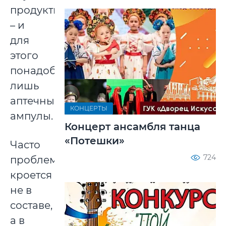
продукты
– и
для
этого
понадобятся
лишь
аптечные
КОНЦЕРТЫ
ампулы.
Концерт ансамбля танца
«Потешки»
Часто
724
проблема
кроется
не в
составе,
а в