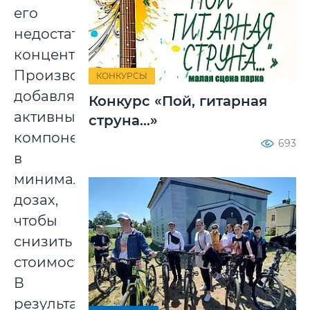
его
недостаточной
концентрации.
Производители
КОНКУРСЫ
добавляют
Конкурс «Пой, гитарная
активные
струна...»
компоненты
693
в
минимальных
дозах,
чтобы
снизить
стоимость.
В
результате