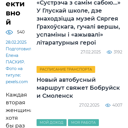
екти
«Сустрэча з самім сабою…»
У Глускай школе, дзе
вно
знаходзіцца музей Сяргея
й
Грахоўскага, гучалі вершы,
540
успаміны і «ажывалі»
літаратурныя героі
28.02.2025
Подготовила
27.02.2025
3192
Елена
ПАСКИР.
Фото на
РАСПИСАНИЕ ТРАНСПОРТА
титуле:
Новый автобусный
pexels.com
маршрут свяжет Бобруйск
Каждая
и Смоленск
вторая
27.02.2025
4007
женщина
хотя
МОЙ ДОХОД
МОЯ РАБОТА
бы раз