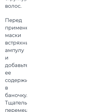
волос.
Перед
применением
маски
встряхните
ампулу
и
добавьте
ее
содержимое
в
баночку.
Тщательно
перемешайте,