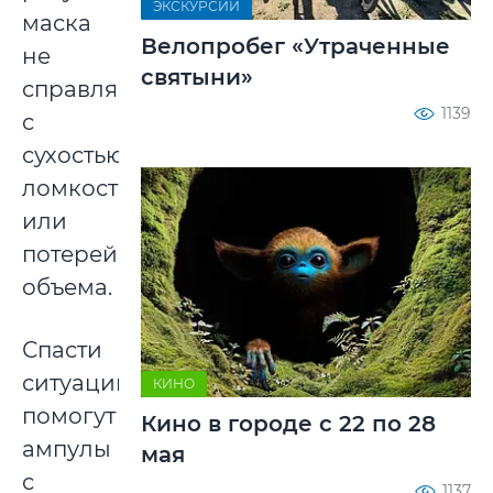
ЭКСКУРСИИ
маска
Велопробег «Утраченные
не
святыни»
справляется
1139
с
сухостью,
ломкостью
или
потерей
объема.
Спасти
ситуацию
КИНО
помогут
Кино в городе с 22 по 28
ампулы
мая
с
1137