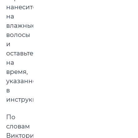
нанесите
на
влажные
волосы
и
оставьте
на
время,
указанное
в
инструкции.
По
словам
Виктории,