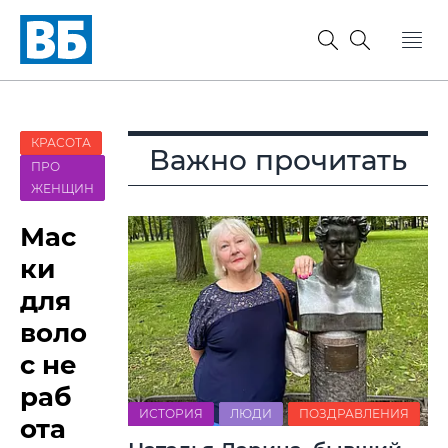
КРАСОТА
Важно прочитать
ПРО
ЖЕНЩИН
Мас
ки
для
воло
с не
раб
ИСТОРИЯ
ЛЮДИ
ПОЗДРАВЛЕНИЯ
ота