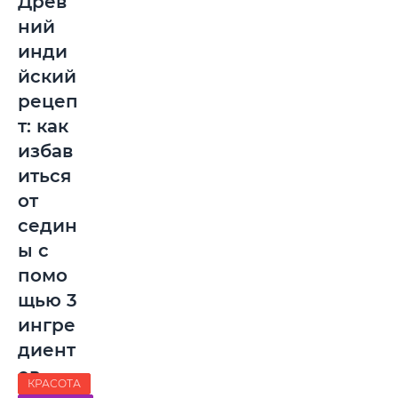
Древ
ний
инди
йский
рецеп
т: как
избав
иться
от
седин
ы с
помо
щью 3
ингре
диент
ов
КРАСОТА