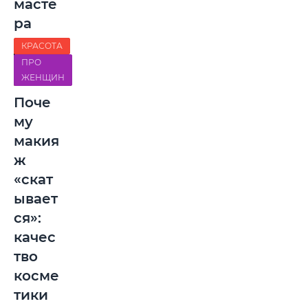
масте
ра
КРАСОТА
ПРО
ЖЕНЩИН
Поче
му
макия
ж
«скат
ывает
ся»:
качес
тво
косме
тики