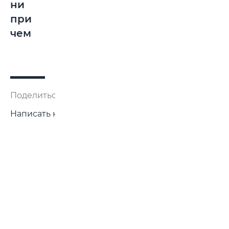
ни
при
чем
Поделиться:
Написать нам