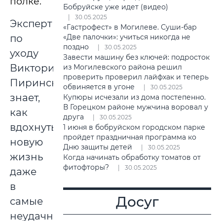
полке.
Бобруйске уже идет (видео)
30.05.2025
Эксперт
«Гастрофест» в Могилеве. Суши-бар
по
«Две палочки»: учиться никогда не
поздно
30.05.2025
уходу
Завести машину без ключей: подросток
Виктория
из Могилевского района решил
проверить проверил лайфхак и теперь
Пиринская
обвиняется в угоне
30.05.2025
знает,
Купюры исчезали из дома постепенно.
В Горецком районе мужчина воровал у
как
друга
30.05.2025
вдохнуть
1 июня в бобруйском городском парке
пройдет праздничная программа ко
новую
Дню защиты детей
30.05.2025
жизнь
Когда начинать обработку томатов от
фитофторы?
30.05.2025
даже
в
Досуг
самые
неудачные