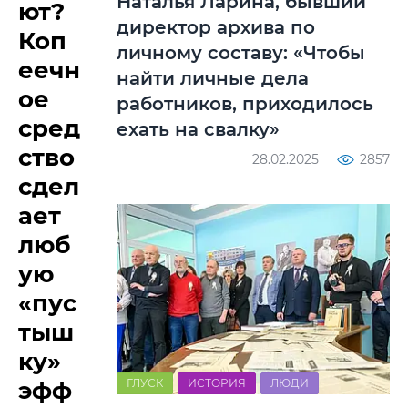
Наталья Ларина, бывший
ют?
директор архива по
Коп
личному составу: «Чтобы
еечн
найти личные дела
ое
работников, приходилось
сред
ехать на свалку»
ство
28.02.2025
2857
сдел
ает
люб
ую
«пус
тыш
ку»
эфф
ГЛУСК
ИСТОРИЯ
ЛЮДИ