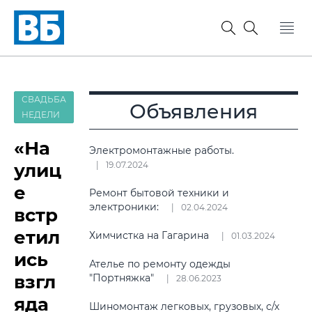
СВАДЬБА
Объявления
НЕДЕЛИ
«На
Электромонтажные работы.
улиц
19.07.2024
е
Ремонт бытовой техники и
электроники:
02.04.2024
встр
етил
Химчистка на Гагарина
01.03.2024
ись
Ателье по ремонту одежды
взгл
"Портняжка"
28.06.2023
яда
Шиномонтаж легковых, грузовых, с/х