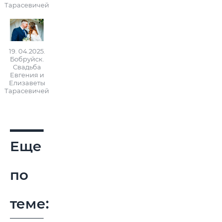
Тарасевичей
19. 04.2025.
Бобруйск.
Свадьба
Евгения и
Елизаветы
Тарасевичей
Еще
по
теме: