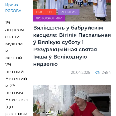
Ирина
РЯБОВА
ВИДЕО ВБ
РЕЛИГИЯ
ФОТОХРОНИКА
19
Вялікдзень у бабруйскім
апреля
касцёле: Вігілія Пасхальная
стали
ў Вялікую суботу і
мужем
Рэзурэкцыйная святая
и
Імша ў Велікодную
женой
нядзелю
29-
летний
20.04.2025
2484
Евгений
и 25-
летняя
Елизавета
(до
росписи