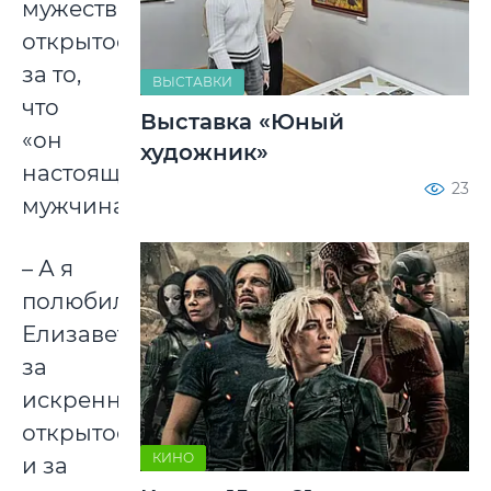
мужественность,
открытость,
за то,
ВЫСТАВКИ
что
Выставка «Юный
«он
художник»
настоящий
23
мужчина».
– А я
полюбил
Елизавету
за
искренность,
открытость
КИНО
и за