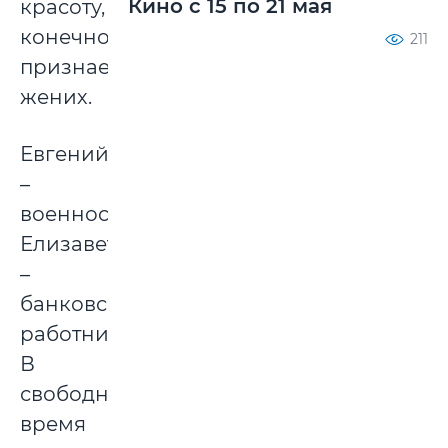
Кино с 15 по 21 мая
красоту,
конечно,
211
признается
жених.
Евгений
–
военнослужащий,
Елизавета
–
банковский
работник.
В
свободное
время