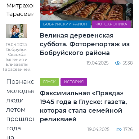
Митрахович)
Тарасевичи.
БОБРУЙСКИЙ РАЙОН
ФОТОХРОНИКА
Великая деревенская
суббота. Фоторепортаж из
19.04.2025.
Бобруйск.
Бобруйского района
Свадьба
Евгения и
19.04.2025
5538
Елизаветы
Тарасевичей.
Познакомились
ГЛУСК
ИСТОРИЯ
молодые
Факсимильная «Правда»
люди
1945 года в Глуске: газета,
летом
которая стала семейной
прошлого
реликвией
года
19.04.2025
1726
на