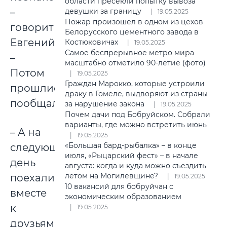
области пресекли попытку вывоза
–
девушки за границу
19.05.2025
Пожар произошел в одном из цехов
говорит
Белорусского цементного завода в
Евгений.
Костюковичах
19.05.2025
Самое беспрерывное метро мира
–
масштабно отметило 90-летие (фото)
Потом
19.05.2025
Граждан Марокко, которые устроили
прошлись,
драку в Гомеле, выдворяют из страны
пообщались.
за нарушение закона
19.05.2025
Почем дачи под Бобруйском. Собрали
варианты, где можно встретить июнь
– А на
19.05.2025
«Большая бард-рыбалка» – в конце
следующий
июля, «Рыцарский фест» – в начале
день
августа: когда и куда можно съездить
летом на Могилевщине?
поехали
19.05.2025
10 вакансий для бобруйчан с
вместе
экономическим образованием
к
19.05.2025
друзьям