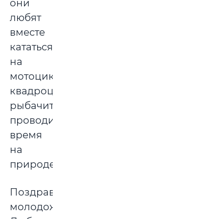
они
любят
вместе
кататься
на
мотоциклах,
квадроциклах,
рыбачить,
проводить
время
на
природе.
Поздравляем
молодоженов!