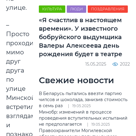
улице.
КУЛЬТУРА
ЛЮДИ
ПОЗДРАВЛЕНИЯ
«Я счастлив в настоящем
–
времени». У известного
Просто
бобруйского выдумщика
проходили
Валеры Алексеева день
мимо
рождения будет в театре
друг
15.05.2025
2022
друга
Свежие новости
по
улице
В Беларусь пытались ввезти партию
Минской,
чипсов и шоколада, занизив стоимость
в семь раз
встретились
19.05.2025
Минобр: изменений в процессе
взглядами
проведения вступительных испытаний
не предполагается
и
19.05.2025
Правоохранители Могилевской
познакомились,