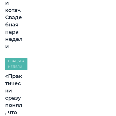
и
кота».
Сваде
бная
пара
недел
и
СВАДЬБА
НЕДЕЛИ
«Прак
тичес
ки
сразу
понял
, что