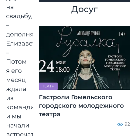
на
Досуг
свадьбу,
–
дополняет
Елизавета.
–
Потом
я его
месяц
ТЕАТР
ждала
Гастроли Гомельского
из
городского молодежного
командировки,
театра
и мы
92
начали
встречаться.