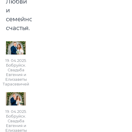
Любви
и
семейного
счастья.
19. 04.2025.
Бобруйск.
Свадьба
Евгения и
Елизаветы
Тарасевичей
19. 04.2025.
Бобруйск.
Свадьба
Евгения и
Елизаветы