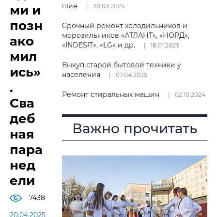
шин
ми и
20.03.2024
позн
Срочный ремонт холодильников и
морозильников «АТЛАНТ», «НОРД»,
ако
«INDESIT», «LG» и др.
18.01.2023
мил
Выкуп старой бытовой техники у
ись»
населения
07.04.2025
.
Ремонт стиральных машин
02.10.2024
Сва
деб
Важно прочитать
ная
пара
нед
ели
7438
20.04.2025