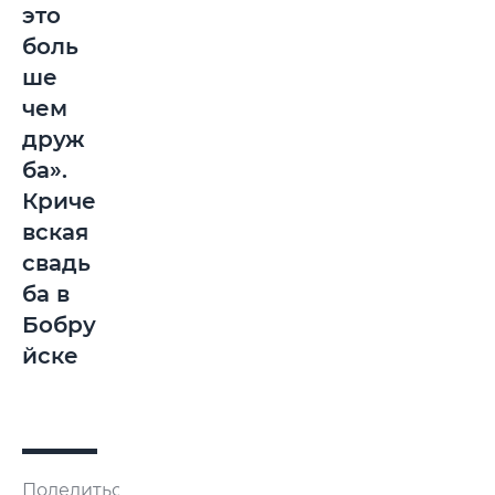
это
боль
ше
чем
друж
ба».
Криче
вская
свадь
ба в
Бобру
йске
Поделиться: