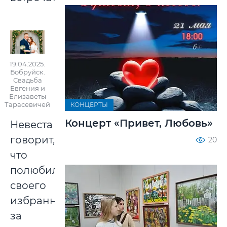
19.04.2025.
Бобруйск.
Свадьба
Евгения и
Елизаветы
Тарасевичей
КОНЦЕРТЫ
Концерт «Привет, Любовь»
Невеста
говорит,
20
что
полюбила
своего
избранника
за