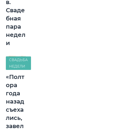
в.
Сваде
бная
пара
недел
и
СВАДЬБА
НЕДЕЛИ
«Полт
ора
года
назад
съеха
лись,
завел