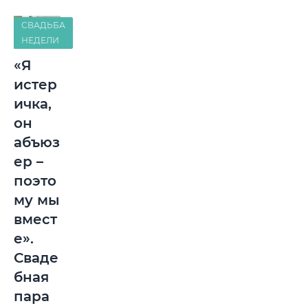
СВАДЬБА
НЕДЕЛИ
«Я
истер
ичка,
он
абъюз
ер –
поэто
му мы
вмест
е».
Сваде
бная
пара