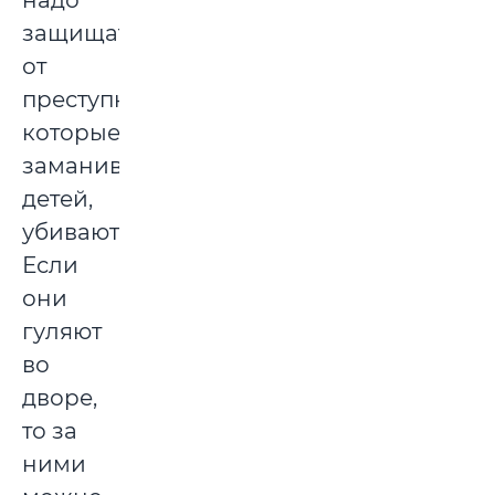
надо
защищать
от
преступников,
которые
заманивают
детей,
убивают.
Если
они
гуляют
во
дворе,
то за
ними