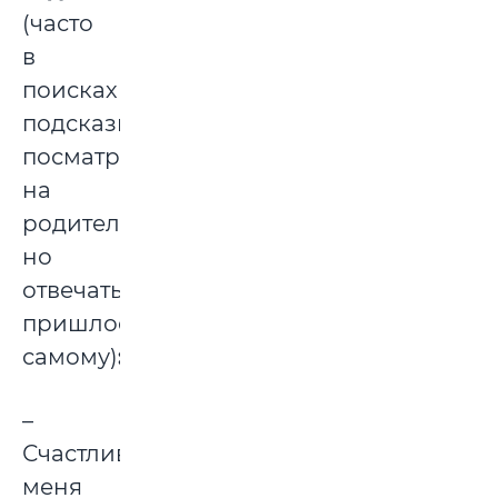
(часто
в
поисках
подсказки
посматривал
на
родителей,
но
отвечать
пришлось
самому)
:
–
Счастливым
меня