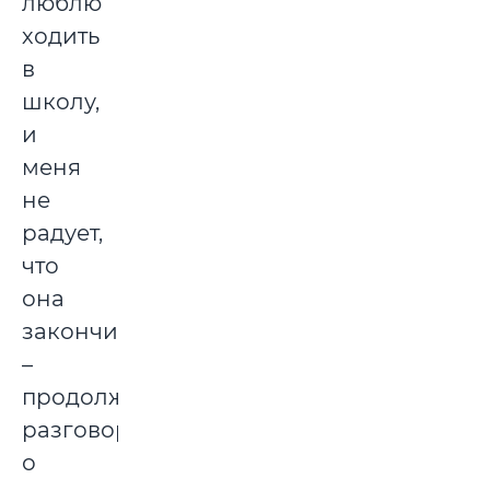
люблю
ходить
в
школу,
и
меня
не
радует,
что
она
закончилась,
–
продолжает
разговор
о