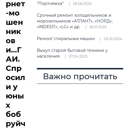
рнет
"Портняжка"
28.06.2023
-мо
Срочный ремонт холодильников и
шен
морозильников «АТЛАНТ», «НОРД»,
«INDESIT», «LG» и др.
18.01.2023
ник
ов
Ремонт стиральных машин
02.10.2024
и...Г
Выкуп старой бытовой техники у
населения
07.04.2025
АИ.
Спр
Важно прочитать
осил
и у
юны
х
боб
руйч