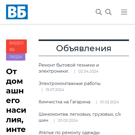
ВИДЕО
Объявления
ВБ
ЛЮДИ
Ремонт бытовой техники и
От
электроники:
02.04.2024
дом
Электромонтажные работы.
ашн
19.07.2024
его
Химчистка на Гагарина
01.03.2024
наси
Шиномонтаж легковых, грузовых, с/х
лия,
шин
20.03.2024
инте
Ателье по ремонту одежды