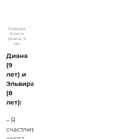
Эльвира,
8 лет и
Диана, 9
лет
Диана
(9
лет) и
Эльвира
(8
лет):
– Я
счастлива,
когда