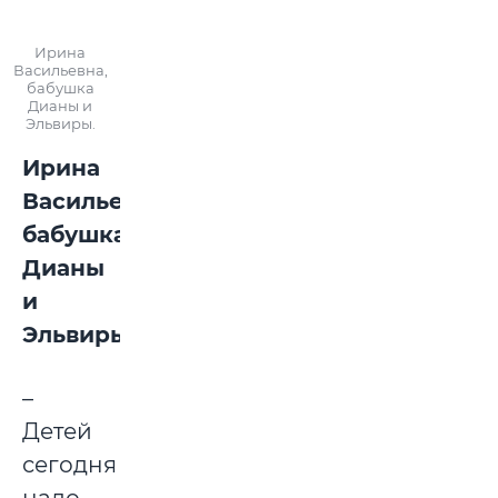
Ирина
Васильевна,
бабушка
Дианы и
Эльвиры.
Ирина
Васильевна,
бабушка
Дианы
и
Эльвиры:
–
Детей
сегодня