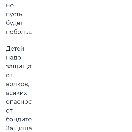
но
пусть
будет
побольше.
Детей
надо
защищать
от
волков,
всяких
опасностей,
от
бандитов.
Защищать