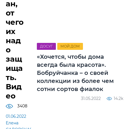
ан,
от
чего
их
над
ДОСУГ
МОЙ ДОМ
о
«Хочется, чтобы дома
защ
всегда была красота».
ища
Бобруйчанка – о своей
ть.
коллекции из более чем
Вид
сотни сортов фиалок
ео
31.05.2022
14.2k
3408
01.06.2022
Елена