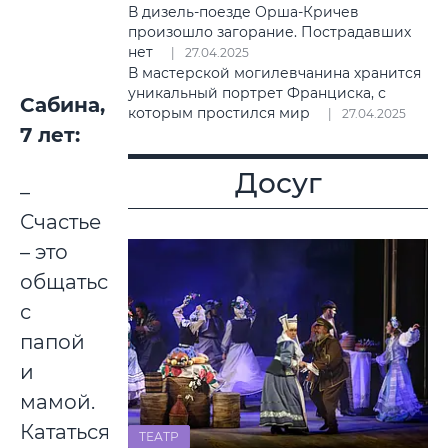
В дизель-поезде Орша-Кричев
произошло загорание. Пострадавших
нет
27.04.2025
В мастерской могилевчанина хранится
уникальный портрет Франциска, с
Сабина,
которым простился мир
27.04.2025
7 лет:
Досуг
–
Счастье
– это
общаться
с
папой
и
мамой.
Кататься
ТЕАТР