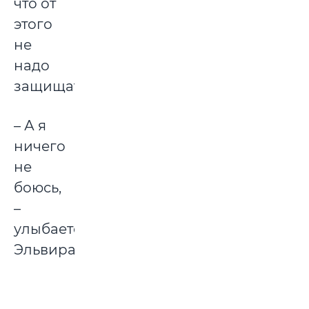
что от
этого
не
надо
защищать.
– А я
ничего
не
боюсь,
–
улыбается
Эльвира.