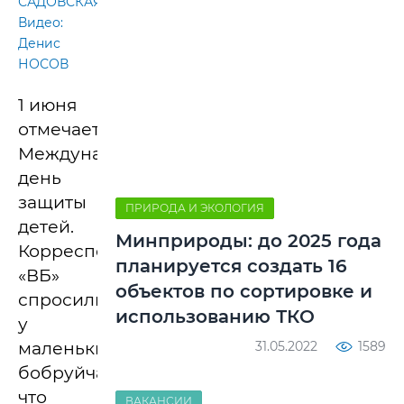
САДОВСКАЯ.
Видео:
Денис
НОСОВ
1 июня
отмечается
Международный
день
защиты
ПРИРОДА И ЭКОЛОГИЯ
детей.
Минприроды: до 2025 года
Корреспонденты
планируется создать 16
«ВБ»
объектов по сортировке и
спросили
использованию ТКО
у
маленьких
31.05.2022
1589
бобруйчан,
что
ВАКАНСИИ