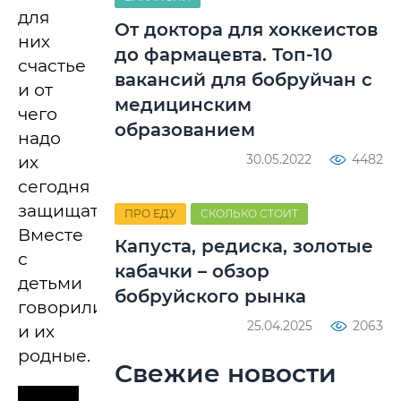
для
От доктора для хоккеистов
них
до фармацевта. Топ-10
счастье
вакансий для бобруйчан с
и от
медицинским
чего
образованием
надо
30.05.2022
4482
их
сегодня
защищать.
ПРО ЕДУ
СКОЛЬКО СТОИТ
Вместе
Капуста, редиска, золотые
с
кабачки – обзор
детьми
бобруйского рынка
говорили
25.04.2025
2063
и их
родные.
Свежие новости