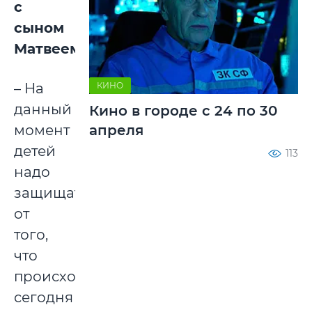
с
сыном
Матвеем:
– На
КИНО
данный
Кино в городе с 24 по 30
момент
апреля
детей
113
надо
защищать
от
того,
что
происходит
сегодня