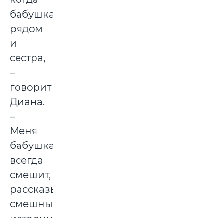
бабушка
рядом
и
сестра,
–
говорит
Диана.
–
Меня
бабушка
всегда
смешит,
рассказывает
смешные