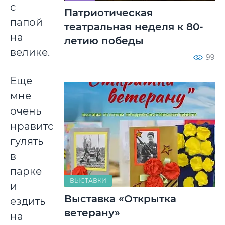
с
Патриотическая
папой
театральная неделя к 80-
на
летию победы
велике.
99
Еще
мне
очень
нравится
гулять
в
парке
ВЫСТАВКИ
и
Выставка «Открытка
ездить
ветерану»
на