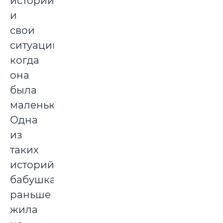
истории
и
свои
ситуации,
когда
она
была
маленькой.
Одна
из
таких
историй:
бабушка
раньше
жила