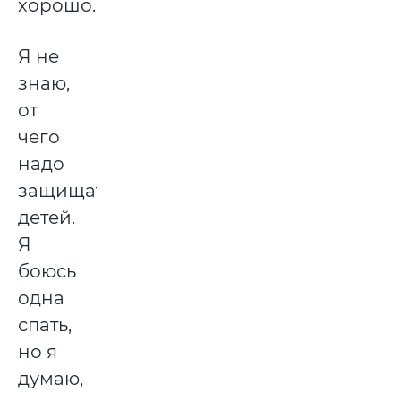
хорошо.
Я не
знаю,
от
чего
надо
защищать
детей.
Я
боюсь
одна
спать,
но я
думаю,