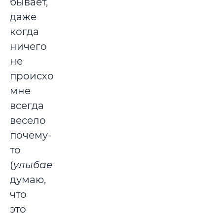
бывает,
даже
когда
ничего
не
происходит,
мне
всегда
весело
почему-
то
(
улыбается
),
думаю,
что
это