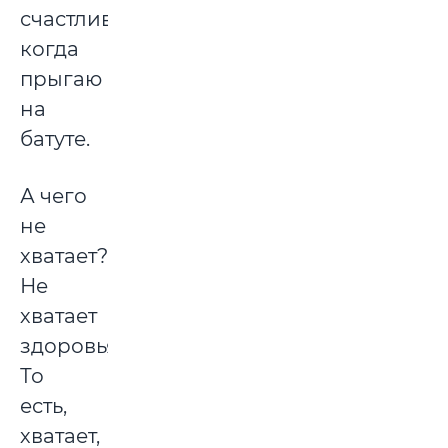
счастливый,
когда
прыгаю
на
батуте.
А чего
не
хватает?
Не
хватает
здоровья.
То
есть,
хватает,