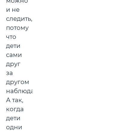
можно
и не
следить,
потому
что
дети
сами
друг
за
другом
наблюдают.
А так,
когда
дети
одни