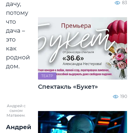
83
дачу,
потому
что
дача –
это
как
родной
дом.
ТЕАТР
Спектакль «Букет»
190
Андрей с
сыном
Матвеем.
Андрей