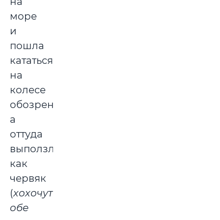
на
море
и
пошла
кататься
на
колесе
обозрения,
а
оттуда
выползла,
как
червяк
(
хохочут
обе