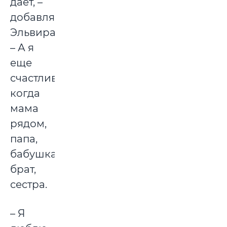
дает, –
добавляет
Эльвира.
– А я
еще
счастлива,
когда
мама
рядом,
папа,
бабушка,
брат,
сестра.
– Я