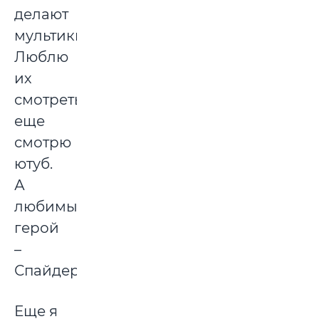
делают
мультики.
Люблю
их
смотреть,
еще
смотрю
ютуб.
А
любимый
герой
–
Спайдермен.
Еще я