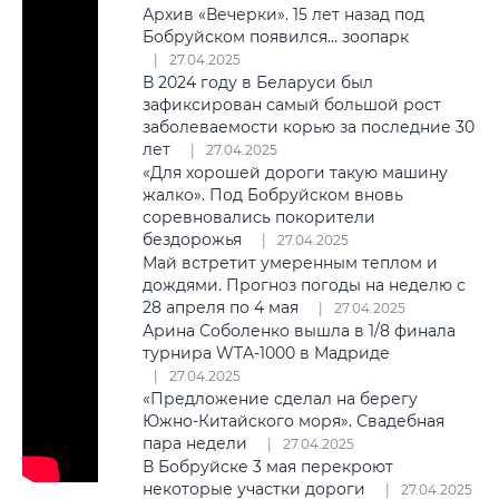
Архив «Вечерки». 15 лет назад под
Бобруйском появился... зоопарк
27.04.2025
В 2024 году в Беларуси был
зафиксирован самый большой рост
заболеваемости корью за последние 30
лет
27.04.2025
«Для хорошей дороги такую машину
жалко». Под Бобруйском вновь
соревновались покорители
бездорожья
27.04.2025
Май встретит умеренным теплом и
дождями. Прогноз погоды на неделю с
28 апреля по 4 мая
27.04.2025
Арина Соболенко вышла в 1/8 финала
турнира WTA-1000 в Мадриде
27.04.2025
«Предложение сделал на берегу
Южно-Китайского моря». Свадебная
пара недели
27.04.2025
В Бобруйске 3 мая перекроют
некоторые участки дороги
27.04.2025