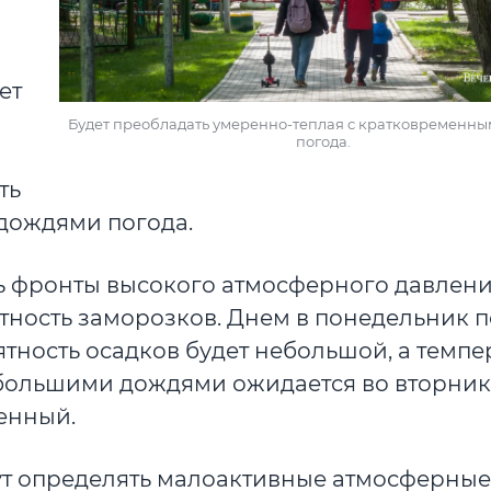
ет
Будет преобладать умеренно-теплая с кратковременн
погода.
ть
дождями погода.
ь фронты высокого атмосферного давлени
тность заморозков. Днем в понедельник 
ятность осадков будет небольшой, а темпе
ебольшими дождями ожидается во вторник 
ренный.
ут определять малоактивные атмосферны