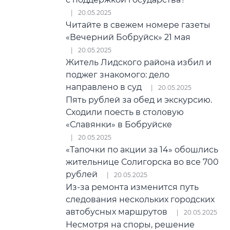
20.05.2025
Читайте в свежем номере газеты
«Вечерний Бобруйск» 21 мая
20.05.2025
Житель Лидского района избил и
поджег знакомого: дело
направлено в суд
20.05.2025
Пять рублей за обед и экскурсию.
Сходили поесть в столовую
«Славянки» в Бобруйске
20.05.2025
«Тапочки по акции за 14» обошлись
жительнице Солигорска во все 700
рублей
20.05.2025
Из-за ремонта изменится путь
следования нескольких городских
автобусных маршрутов
20.05.2025
Несмотря на споры, решение