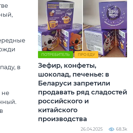
тве
ный,
чередные
дожди
ПОТРЕБИТЕЛЬ
ПРО ЕДУ
Зефир, конфеты,
паду, в
шоколад, печенье: в
Беларуси запретили
продавать ряд сладостей
 не
российского и
нный.
китайского
в
производства
26.04.2025
68.3k