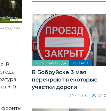
ыми дождями
ГОРОДСКАЯ СРЕДА
ПРО АВТО
я. В
В Бобруйске 3 мая
погода
перекроют некоторые
ратура
участки дороги
от +10
27.04.2025
3740
е фронты