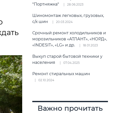
"Портняжка"
28.06.2023
Шиномонтаж легковых, грузовых,
о
с/х шин
20.03.2024
ждать
Срочный ремонт холодильников и
морозильников «АТЛАНТ», «НОРД»,
«INDESIT», «LG» и др.
18.01.2023
Выкуп старой бытовой техники у
населения
07.04.2025
Ремонт стиральных машин
02.10.2024
Важно прочитать