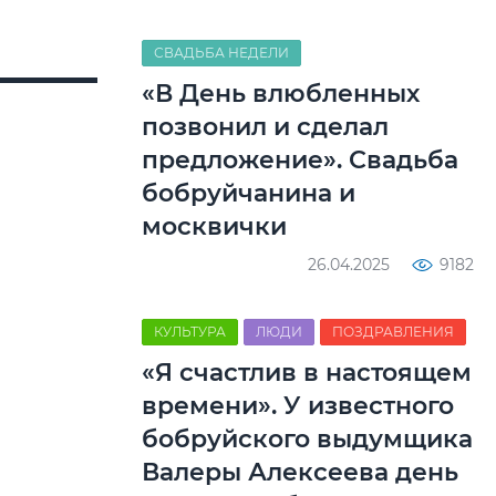
СВАДЬБА НЕДЕЛИ
«В День влюбленных
позвонил и сделал
предложение». Свадьба
бобруйчанина и
москвички
26.04.2025
9182
КУЛЬТУРА
ЛЮДИ
ПОЗДРАВЛЕНИЯ
«Я счастлив в настоящем
времени». У известного
бобруйского выдумщика
Валеры Алексеева день