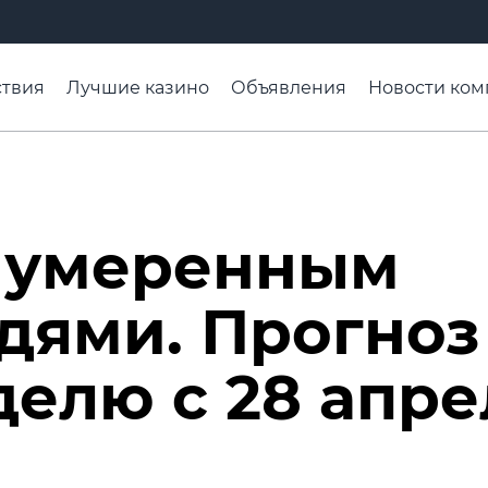
твия
Лучшие казино
Объявления
Новости ком
адьба недели
Чтобы помнили
Организации
Ра
т умеренным
дями. Прогноз
делю с 28 апре