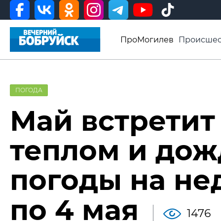
ПроМогилев
Происшес
История
Афиша
Св
Видео ВБ
ПОГОДА
Май встрети
теплом и дож
погоды на не
по 4 мая
1476