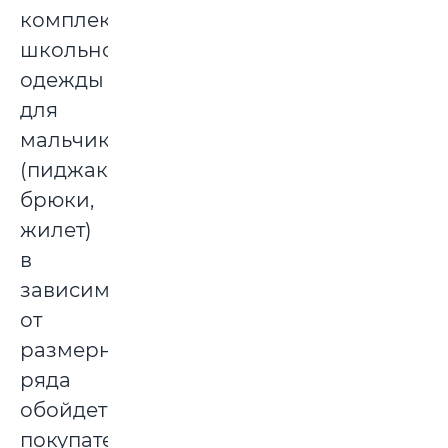
комплект
школьной
одежды
для
мальчика
(пиджак,
брюки,
жилет)
в
зависимости
от
размерного
ряда
обойдется
покупателю