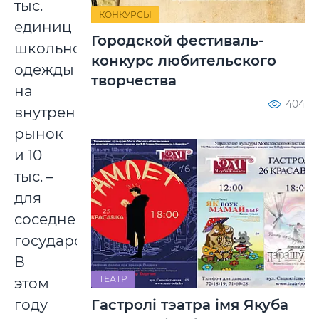
тыс.
КОНКУРСЫ
единиц
Городской фестиваль-
школьной
конкурс любительского
одежды
творчества
на
404
внутренний
рынок
и 10
тыс. –
для
соседнего
государства.
В
ТЕАТР
этом
году
Гастролі тэатра імя Якуба