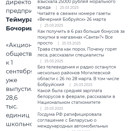
директор
взыскала 25000 рублей морального
вреда
25.03.2025
предприятия
Читайте в свежем номере газеты
Теймураз
«Вечерний Бобруйск» 26 марта
25.03.2025
Бочоришвили
.
Как получить в 6 раз больше бонусов за
покупки в магазинах «Санта»?» Все
просто
25.03.2025
«Акционерное
Трава стала как порох. Почему горят
общество
леса, рассказали специалисты
25.03.2025
к 1
Без телевидения и радио останутся
сентября
несколько районов Могилевской
области с 26 по 28 марта. В том числе
уже
Бобруйский
25.03.2025
выпустило
Какой была средняя зарплата
белорусов в феврале, рассказали в
28,6
Национальном статкомитете
тыс.
25.03.2025
единиц
Госдума РФ ратифицировала
соглашение с Беларусью о
школьного
международных автомобильных