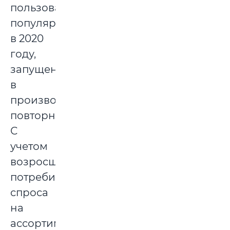
пользовавшиеся
популярностью
в 2020
году,
запущены
в
производство
повторно.
С
учетом
возросшего
потребительского
спроса
на
ассортимент