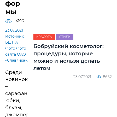
фор
мы
4196
23.07.2021
Источник:
КРАСОТА
СТИЛЬ
БЕЛТА.
Бобруйский косметолог:
Фото Фото
процедуры, которые
сайта ОАО
можно и нельзя делать
«Славянка».
летом
Среди
23.07.2021
8652
новинок
–
сарафаны,
юбки,
блузы,
джемпера