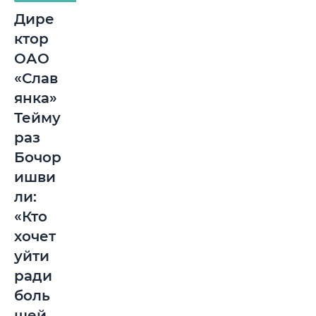
Дире
ктор
ОАО
«Слав
янка»
Тейму
раз
Бочор
ишви
ли:
«Кто
хочет
уйти
ради
боль
шей