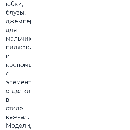
юбки,
блузы,
джемпера
для
мальчиков,
пиджаки
и
костюмы
с
элементами
отделки
в
стиле
кежуал.
Модели,