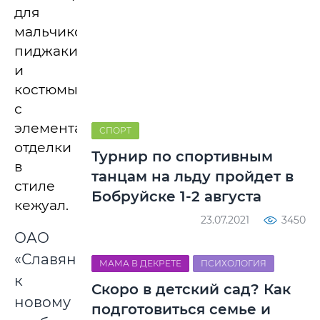
для
мальчиков,
пиджаки
и
костюмы
с
элементами
СПОРТ
отделки
Турнир по спортивным
в
танцам на льду пройдет в
стиле
Бобруйске 1-2 августа
кежуал.
23.07.2021
3450
ОАО
«Славянка»
МАМА В ДЕКРЕТЕ
ПСИХОЛОГИЯ
к
Скоро в детский сад? Как
новому
подготовиться семье и