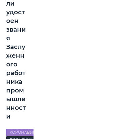
ли
удост
оен
звани
я
Заслу
женн
ого
работ
ника
пром
ышле
нност
и
КОРОНАВИРУС