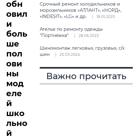
обн
Срочный ремонт холодильников и
морозильников «АТЛАНТ», «НОРД»,
овил
«INDESIT», «LG» и др.
18.01.2023
и
Ателье по ремонту одежды
боль
"Портняжка"
28.06.2023
ше
Шиномонтаж легковых, грузовых, с/х
пол
шин
20.03.2024
ови
ны
Важно прочитать
мод
еле
й
шко
льно
й