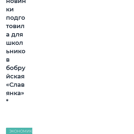
новин
ки
подго
товил
а для
школ
ьнико
в
бобру
йская
«Слав
янка»
*
ЭКОНОМИКА