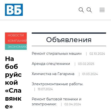
НОВОСТИ
Объявления
КОМПАНИЙ
ЭКОНОМИКА
Ремонт стиральных машин
02.10.2024
На
Аренда спецтехники
03.02.2025
боб
руйс
Химчистка на Гагарина
01.03.2024
кой
Электромонтажные работы.
«Сла
19.07.2024
вянк
Ремонт бытовой техники и
электроники:
е»
02.04.2024