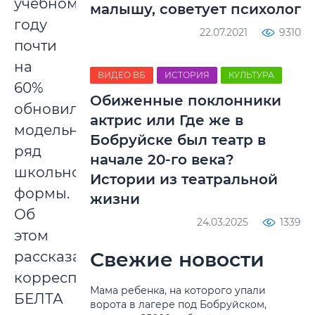
учебному
малышу, советует психолог
году
22.07.2021
9310
почти
на
ВИДЕО ВБ
ИСТОРИЯ
КУЛЬТУРА
60%
Обиженные поклонники
обновило
актрис или Где же в
модельный
Бобруйске был театр в
ряд
начале 20-го века?
школьной
Истории из театральной
формы.
жизни
Об
24.03.2025
1339
этом
Свежие новости
рассказал
корреспонденту
Мама ребенка, на которого упали
БЕЛТА
ворота в лагере под Бобруйском,