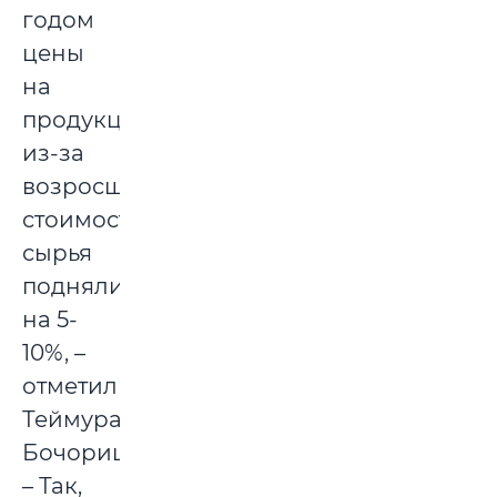
годом
цены
на
продукцию
из-за
возросшей
стоимости
сырья
поднялись
на 5-
10%, –
отметил
Теймураз
Бочоришвили.
– Так,