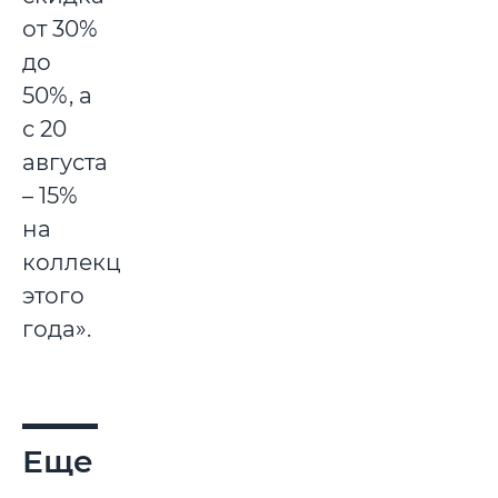
от 30%
до
50%, а
с 20
августа
– 15%
на
коллекцию
этого
года».
Еще