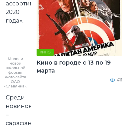
ассортиментом
2020
года».
КИНО
Модели
Кино в городе с 13 по 19
новой
школьной
марта
формы.
Фото сайта
411
ОАО
«Славянка».
Среди
новинок
–
сарафаны,