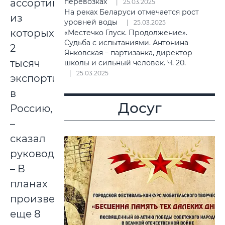
ассортимента,
перевозках
25.03.2025
На реках Беларуси отмечается рост
из
уровней воды
25.03.2025
которых
«Местечко Глуск. Продолжение».
Судьба с испытаниями. Антонина
2
Янковская – партизанка, директор
тысяч
школы и сильный человек. Ч. 20.
25.03.2025
экспортировано
в
Досуг
Россию,
–
сказал
руководитель.
– В
планах
произвести
еще 8