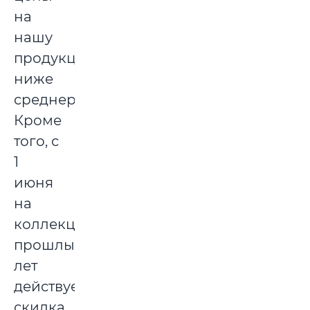
на
нашу
продукцию
ниже
среднерыночных.
Кроме
того, с
1
июня
на
коллекции
прошлых
лет
действует
скидка