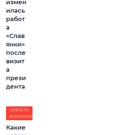
измен
илась
работ
а
«Слав
янки»
после
визит
а
прези
дента
НОВОСТИ
КОМПАНИЙ
Какие