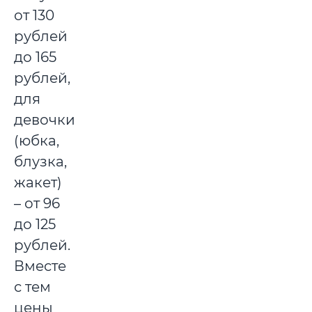
от 130
рублей
до 165
рублей,
для
девочки
(юбка,
блузка,
жакет)
– от 96
до 125
рублей.
Вместе
с тем
цены