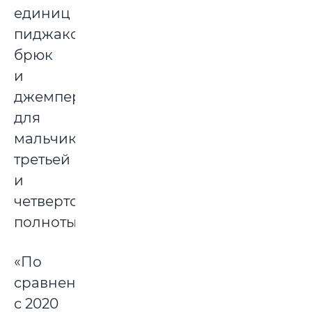
единиц
пиджаков,
брюк
и
джемперов
для
мальчиков
третьей
и
четвертой
полноты.
«По
сравнению
с 2020