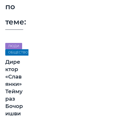
по
теме:
ЛЮДИ
ОБЩЕСТВО
Дире
ктор
«Слав
янки»
Тейму
раз
Бочор
ишви