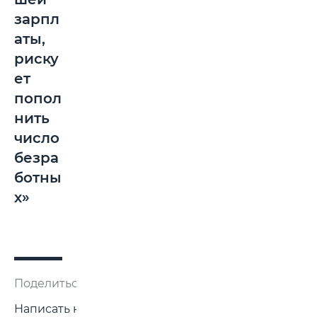
зарпл
аты,
риску
ет
попол
нить
число
безра
ботны
х»
Поделиться:
Написать нам