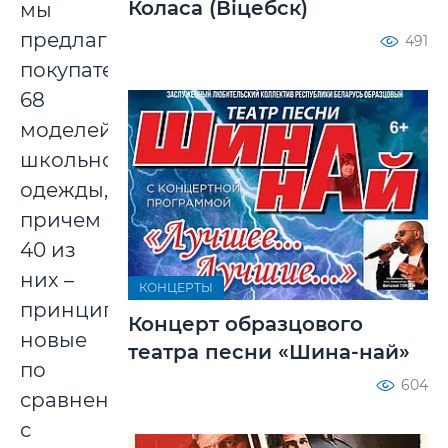
Коласа (Віцебск)
мы
предлагаем
491
покупателям
68
моделей
школьной
одежды,
причем
40 из
них –
КОНЦЕРТЫ
принципиально
Концерт образцового
новые
театра песни «Шина-най»
по
604
сравнению
с