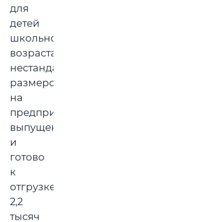
для
детей
школьного
возраста
нестандартных
размеров
на
предприятии
выпущено
и
готово
к
отгрузке
2,2
тысяч