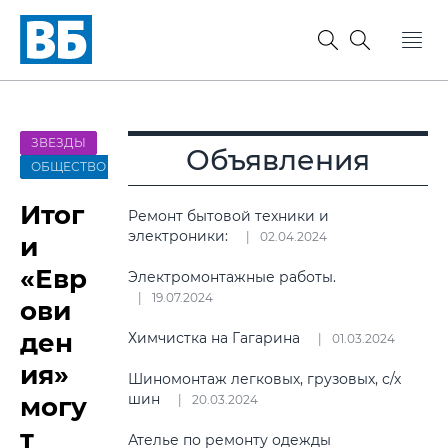
ЗВЕЗДЫ
Объявления
ОБЩЕСТВО
Итог
Ремонт бытовой техники и
электроники:
02.04.2024
и
«Евр
Электромонтажные работы.
19.07.2024
ови
ден
Химчистка на Гагарина
01.03.2024
ия»
Шиномонтаж легковых, грузовых, с/х
шин
могу
20.03.2024
т
Ателье по ремонту одежды