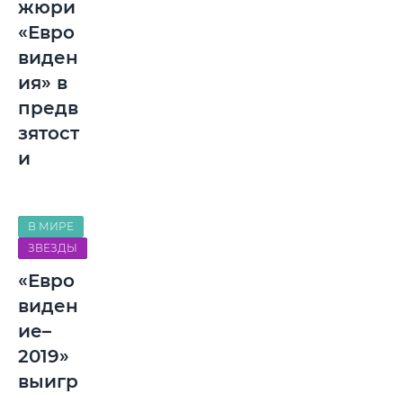
жюри
«Евро
виден
ия» в
предв
зятост
и
В МИРЕ
ЗВЕЗДЫ
«Евро
виден
ие–
2019»
выигр