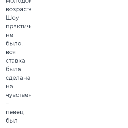
молодом
возрасте.
Шоу
практически
не
было,
вся
ставка
была
сделана
на
чувственность
–
певец
был