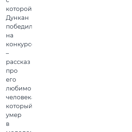
с
которой
Дункан
победил
на
конкурсе
–
рассказ
про
его
любимого
человека,
который
умер
в