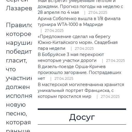
Май встретит умеренным теплом и
дождями. Прогноз погоды на неделю с
Лазарев.
28 апреля по 4 мая
27.04.2025
Арина Соболенко вышла в 1/8 финала
Правило,
турнира WTA-1000 в Мадриде
27.04.2025
которое
«Предложение сделал на берегу
нарушил
Южно-Китайского моря». Свадебная
пара недели
27.04.2025
победитель,
В Бобруйске 3 мая перекроют
гласит,
некоторые участки дороги
27.04.2025
В дизель-поезде Орша-Кричев
что
произошло загорание. Пострадавших
участник
нет
27.04.2025
В мастерской могилевчанина хранится
должен
уникальный портрет Франциска, с
исполнять
которым простился мир
27.04.2025
новую
песню,
Досуг
которая
раньше