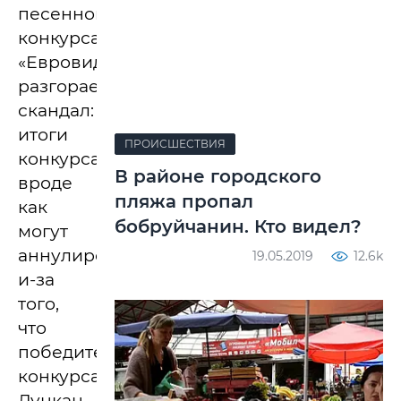
песенного
конкурса
«Евровидение-2019»
разгорается
скандал:
итоги
ПРОИСШЕСТВИЯ
конкурса
В районе городского
вроде
пляжа пропал
как
бобруйчанин. Кто видел?
могут
аннулировать
19.05.2019
12.6k
и-за
того,
что
победитель
конкурса
Дункан