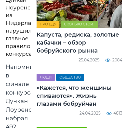
Лоуренс
из
Нидерландов
ПРО ЕДУ
СКОЛЬКО СТОИТ
нарушил
Капуста, редиска, золотые
главное
кабачки – обзор
правило
бобруйского рынка
конкурса.
25.04.2025
2084
Напомним,
в
ЛЮДИ
ОБЩЕСТВО
финале
«Кажется, что женщины
конкурса
спиваются». Жизнь
Дункан
глазами бобруйчан
Лоуренс
24.04.2025
4813
набрал
492