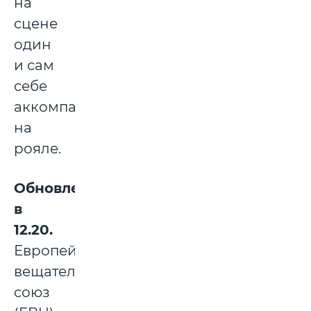
на
сцене
один
и сам
себе
аккомпанировал
на
рояле.
Обновление
в
12.20.
Европейский
вещательный
союз