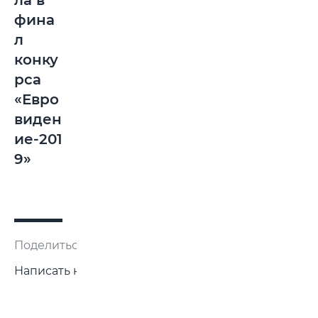
ла в
фина
л
конку
рса
«Евро
виден
ие-201
9»
Поделиться:
Написать нам