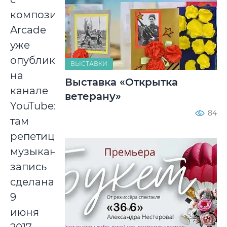
композицией
Arcade
уже
опубликовано
ВЫСТАВКИ
на
Выставка «Открытка
канале
ветерану»
YouTube:
84
там
репетиция
музыканта,
запись
сделана
9
июня