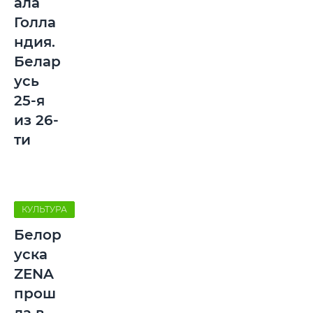
ала
Голла
ндия.
Белар
усь
25-я
из 26-
ти
КУЛЬТУРА
Белор
уска
ZENA
прош