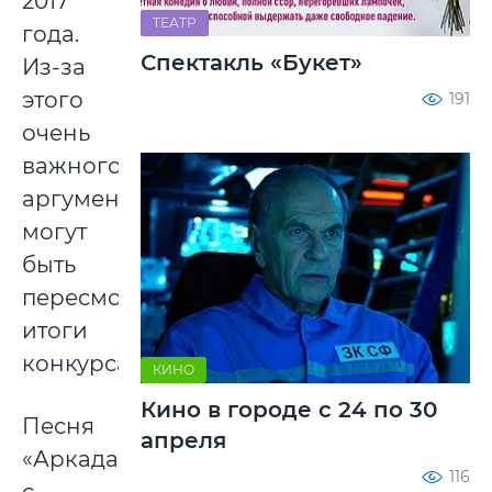
2017
ТЕАТР
года.
Спектакль «Букет»
Из-за
этого
191
очень
важного
аргумента
могут
быть
пересмотрены
итоги
конкурса.
КИНО
Кино в городе с 24 по 30
Песня
апреля
«Аркада»,
116