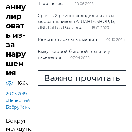
"Портняжка"
28.06.2023
анну
лир
Срочный ремонт холодильников и
морозильников «АТЛАНТ», «НОРД»,
оват
«INDESIT», «LG» и др.
18.01.2023
ь из-
Ремонт стиральных машин
02.10.2024
за
Выкуп старой бытовой техники у
нару
населения
07.04.2025
шен
ия
Важно прочитать
16.6k
20.05.2019
«Вечерний
Бобруйск».
Вокруг
международного