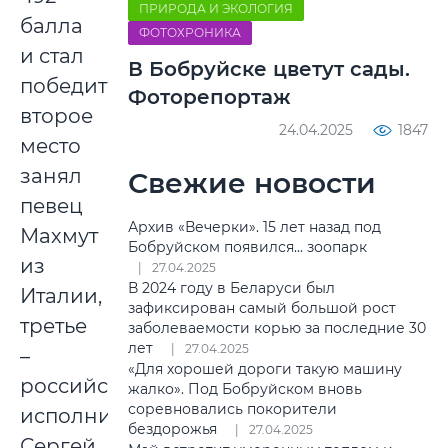
ПРИРОДА И ЭКОЛОГИЯ
балла
ФОТОХРОНИКА
и стал
В Бобруйске цветут сады.
победителем,
Фоторепортаж
второе
24.04.2025
1847
место
занял
Свежие новости
певец
Архив «Вечерки». 15 лет назад под
Махмут
Бобруйском появился... зоопарк
из
27.04.2025
В 2024 году в Беларуси был
Италии,
зафиксирован самый большой рост
третье
заболеваемости корью за последние 30
лет
27.04.2025
–
«Для хорошей дороги такую машину
российский
жалко». Под Бобруйском вновь
соревновались покорители
исполнитель
бездорожья
27.04.2025
Сергей