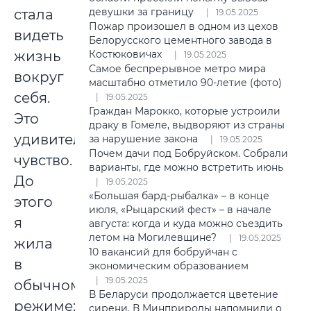
девушки за границу
стала
19.05.2025
Пожар произошел в одном из цехов
видеть
Белорусского цементного завода в
жизнь
Костюковичах
19.05.2025
Самое беспрерывное метро мира
вокруг
масштабно отметило 90-летие (фото)
себя.
19.05.2025
Граждан Марокко, которые устроили
Это
драку в Гомеле, выдворяют из страны
удивительное
за нарушение закона
19.05.2025
Почем дачи под Бобруйском. Собрали
чувство.
варианты, где можно встретить июнь
До
19.05.2025
«Большая бард-рыбалка» – в конце
этого
июля, «Рыцарский фест» – в начале
я
августа: когда и куда можно съездить
летом на Могилевщине?
19.05.2025
жила
10 вакансий для бобруйчан с
в
экономическим образованием
19.05.2025
обычном
В Беларуси продолжается цветение
режиме:
сирени. В Минприроды напомнили о