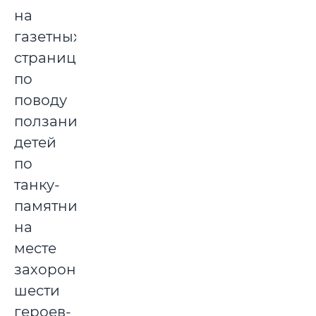
на
газетных
страницах
по
поводу
ползания
детей
по
танку-
памятнику
на
месте
захоронения
шести
героев-