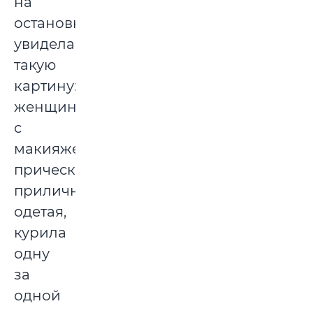
на
остановке
увидела
такую
картину:
женщина
с
макияжем,
прической,
прилично
одетая,
курила
одну
за
одной