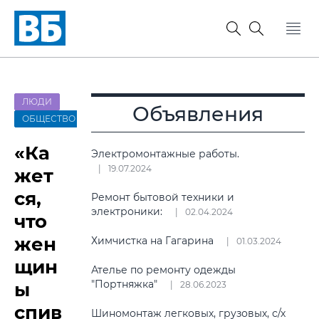
ЛЮДИ
Объявления
ОБЩЕСТВО
«Ка
Электромонтажные работы.
19.07.2024
жет
ся,
Ремонт бытовой техники и
электроники:
02.04.2024
что
жен
Химчистка на Гагарина
01.03.2024
щин
Ателье по ремонту одежды
"Портняжка"
ы
28.06.2023
спив
Шиномонтаж легковых, грузовых, с/х