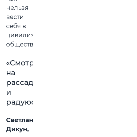
нельзя
вести
себя в
цивилизованном
обществе.
«Смотрю
на
рассаду
и
радуюсь»
Светлана
Дикун,