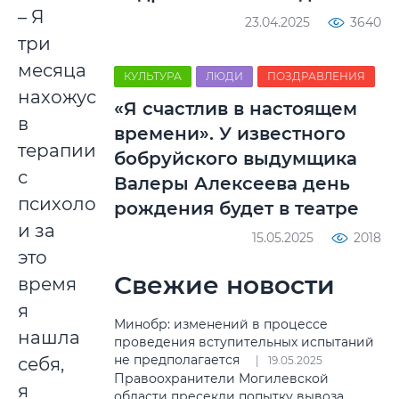
– Я
23.04.2025
3640
три
месяца
КУЛЬТУРА
ЛЮДИ
ПОЗДРАВЛЕНИЯ
нахожусь
«Я счастлив в настоящем
в
времени». У известного
терапии
бобруйского выдумщика
с
Валеры Алексеева день
психологом,
рождения будет в театре
и за
15.05.2025
2018
это
Свежие новости
время
я
Минобр: изменений в процессе
нашла
проведения вступительных испытаний
не предполагается
себя,
19.05.2025
Правоохранители Могилевской
я
области пресекли попытку вывоза