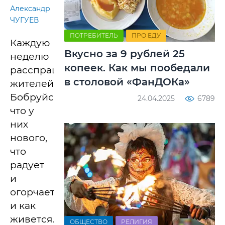
Александр
ЧУГУЕВ
ПОТРЕБИТЕЛЬ
ПРО ЕДУ
Каждую
Вкусно за 9 рублей 25
неделю
копеек. Как мы пообедали
расспрашиваем
в столовой «ФанДОКа»
жителей
Бобруйска,
24.04.2025
6789
что у
них
нового,
что
радует
и
огорчает,
и как
живется.
ОБЩЕСТВО
РЕЛИГИЯ