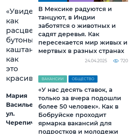
В Мексике радуются и
«Увидела,
танцуют, в Индии
как
заботятся о животных и
расцветают
садят деревья. Как
бутоны
пересекается мир живых и
каштанов,
мертвых в разных странах
как
24.04.2025
720
это
красиво»
ВАКАНСИИ
ОБЩЕСТВО
«У нас десять ставок, а
Мария
только за вчера подошли
Васильевна,
более 50 человек». Как в
ул.
Бобруйске проходит
Черепичная:
ярмарка вакансий для
подростков и молодежи