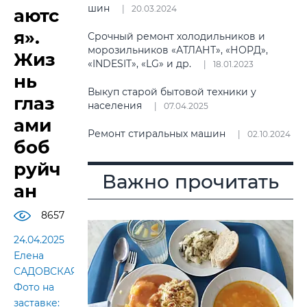
шин
20.03.2024
аютс
я».
Срочный ремонт холодильников и
морозильников «АТЛАНТ», «НОРД»,
Жиз
«INDESIT», «LG» и др.
18.01.2023
нь
Выкуп старой бытовой техники у
глаз
населения
07.04.2025
ами
Ремонт стиральных машин
02.10.2024
боб
руйч
Важно прочитать
ан
8657
24.04.2025
Елена
САДОВСКАЯ.
Фото на
заставке: