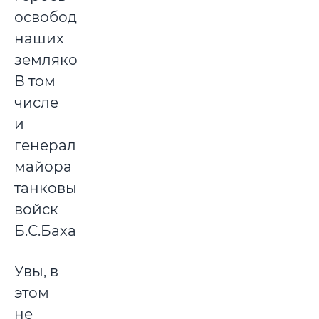
освободителей,
наших
земляков.
В том
числе
и
генерал-
майора
танковый
войск
Б.С.Бахарова.
Увы, в
этом
не