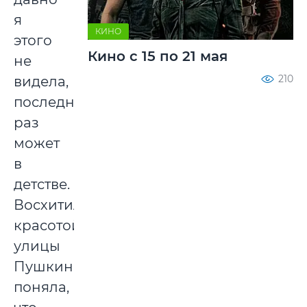
я
КИНО
этого
Кино с 15 по 21 мая
не
210
видела,
последний
раз
может
в
детстве.
Восхитилась
красотой
улицы
Пушкина,
поняла,