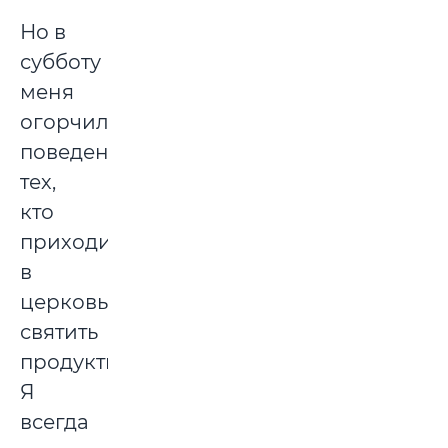
Но в
субботу
меня
огорчило
поведение
тех,
кто
приходил
в
церковь
святить
продукты.
Я
всегда