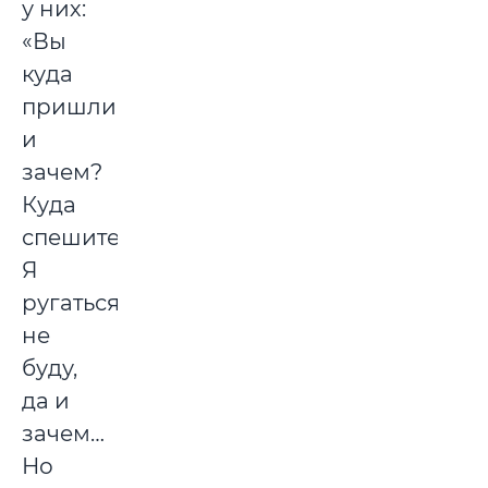
у них:
«Вы
куда
пришли
и
зачем?
Куда
спешите?»
Я
ругаться
не
буду,
да и
зачем…
Но