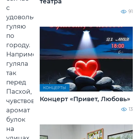
театра
с
91
удовольствием
гуляю
по
городу.
Например,
гуляла
так
перед
КОНЦЕРТЫ
Пасхой,
Концерт «Привет, Любовь»
чувствовала
аромат
13
булок
на
улицах,