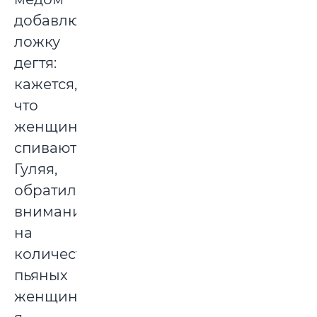
добавлю
ложку
дегтя:
кажется,
что
женщины
спиваются.
Гуляя,
обратила
внимание
на
количество
пьяных
женщин,