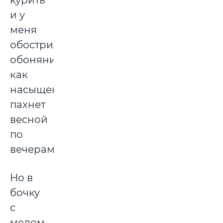
курить
и у
меня
обострилось
обоняние,
как
насыщенно
пахнет
весной
по
вечерам!
Но в
бочку
с
медом