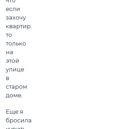
что
если
захочу
квартиру,
то
только
на
этой
улице
в
старом
доме.
Еще я
бросила