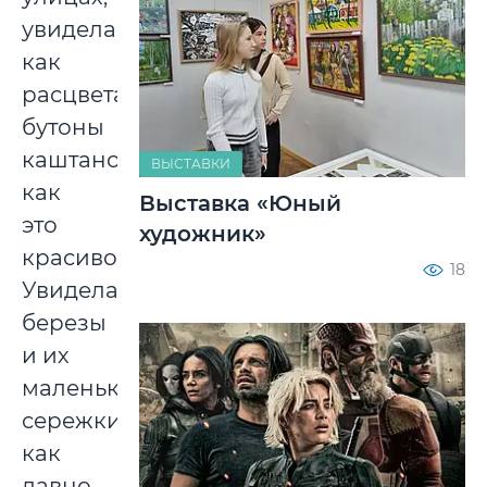
увидела,
как
расцветают
бутоны
каштанов,
ВЫСТАВКИ
как
Выставка «Юный
это
художник»
красиво!
18
Увидела
березы
и их
маленькие
сережки,
как
давно