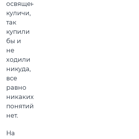
освященные
куличи,
так
купили
бы и
не
ходили
никуда,
все
равно
никаких
понятий
нет.
На