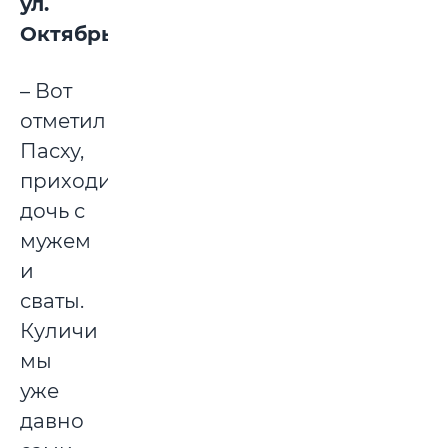
ул.
Октябрьская:
– Вот
отметили
Пасху,
приходили
дочь с
мужем
и
сваты.
Куличи
мы
уже
давно