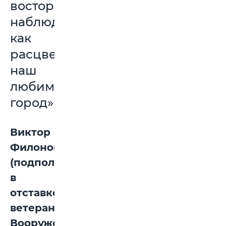
восторгом
наблюдаю,
как
расцветает
наш
любимый
город»
Виктор
Филонов
(подполковник
в
отставке,
ветеран
Вооруженных