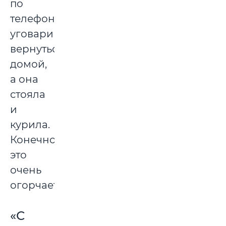
по
телефону
уговаривал
вернуться
домой,
а она
стояла
и
курила.
Конечно,
это
очень
огорчает.
«С