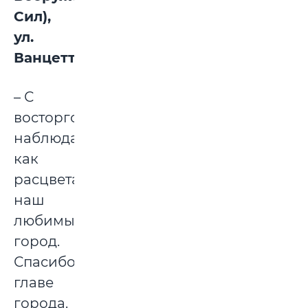
Сил),
ул.
Ванцетти:
– С
восторгом
наблюдаю,
как
расцветает
наш
любимый
город.
Спасибо
главе
города.