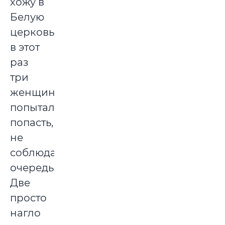
хожу в
Белую
церковь,
в этот
раз
три
женщины
попытались
попасть,
не
соблюдая
очередь.
Две
просто
нагло