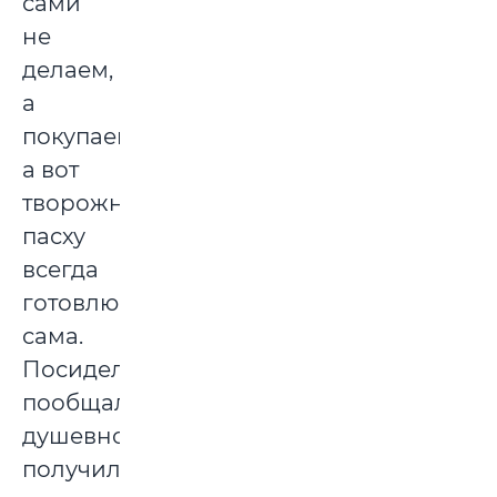
сами
не
делаем,
а
покупаем,
а вот
творожную
пасху
всегда
готовлю
сама.
Посидели-
пообщались,
душевно
получилось.