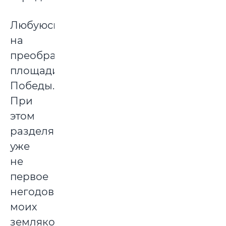
Любуюсь
на
преображение
площади
Победы.
При
этом
разделяю
уже
не
первое
негодование
моих
земляков