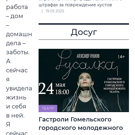
штрафах за повреждение кустов
работа
19.05.2025
– дом
–
Досуг
домашние
дела –
заботы.
А
сейчас
я
увидела
жизнь
и себя
ТЕАТР
в ней.
Гастроли Гомельского
Я
городского молодежного
сейчас