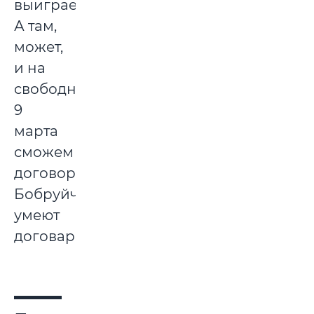
выиграем!
А там,
может,
и на
свободное
9
марта
сможем
договориться.
Бобруйчане
умеют
договариваться.