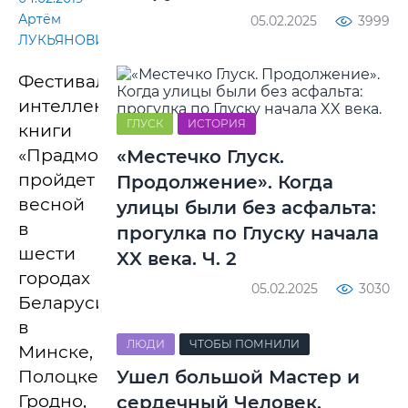
Артём
05.02.2025
3999
ЛУКЬЯНОВИЧ
Фестиваль
интеллектуальной
ГЛУСК
ИСТОРИЯ
книги
«Прадмова»
«Местечко Глуск.
пройдет
Продолжение». Когда
весной
улицы были без асфальта:
в
прогулка по Глуску начала
шести
XX века. Ч. 2
городах
05.02.2025
3030
Беларуси:
в
ЛЮДИ
ЧТОБЫ ПОМНИЛИ
Минске,
Полоцке,
Ушел большой Мастер и
Гродно,
сердечный Человек.