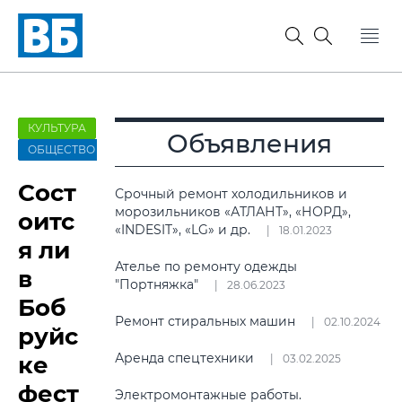
КУЛЬТУРА
Объявления
ОБЩЕСТВО
Сост
Срочный ремонт холодильников и
морозильников «АТЛАНТ», «НОРД»,
оитс
«INDESIT», «LG» и др.
18.01.2023
я ли
Ателье по ремонту одежды
в
"Портняжка"
28.06.2023
Боб
Ремонт стиральных машин
02.10.2024
руйс
Аренда спецтехники
ке
03.02.2025
фест
Электромонтажные работы.