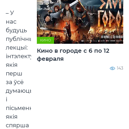
– У
нас
будуць
публічныя
КИНО
лекцыі:
Кино в городе с 6 по 12
інтэлектуалаў,
февраля
якія
143
перш
за ўсё
думаюць,
і
пісьменнікаў,
якія
спярша