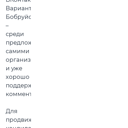
Вариант
Бобруйска
–
среди
предложенных
самими
организаторами,
и уже
хорошо
поддерживается
комментаторами.
Для
продвижения