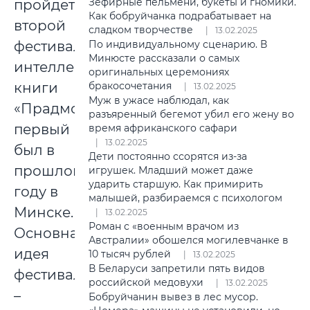
Зефирные пельмени, букеты и гномики.
пройдет
Как бобруйчанка подрабатывает на
второй
сладком творчестве
13.02.2025
фестиваль
По индивидуальному сценарию. В
Минюсте рассказали о самых
интеллектуальной
оригинальных церемониях
книги
бракосочетания
13.02.2025
Муж в ужасе наблюдал, как
«Прадмова»,
разъяренный бегемот убил его жену во
первый
время африканского сафари
13.02.2025
был в
Дети постоянно ссорятся из-за
прошлом
игрушек. Младший может даже
ударить старшую. Как примирить
году в
малышей, разбираемся с психологом
Минске.
13.02.2025
Роман с «военным врачом из
Основная
Австралии» обошелся могилевчанке в
идея
10 тысяч рублей
13.02.2025
В Беларуси запретили пять видов
фестиваля
российской медовухи
13.02.2025
–
Бобруйчанин вывез в лес мусор.