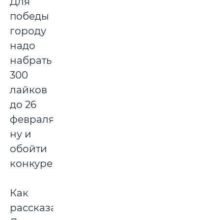
Для
победы
городу
надо
набрать
300
лайков
до 26
февраля,
ну и
обойти
конкурентов.
Как
рассказала