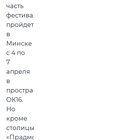
часть
фестиваля
пройдет
в
Минске
с 4 по
7
апреля
в
пространстве
ОК16.
Но
кроме
столицы
«Прадмова»