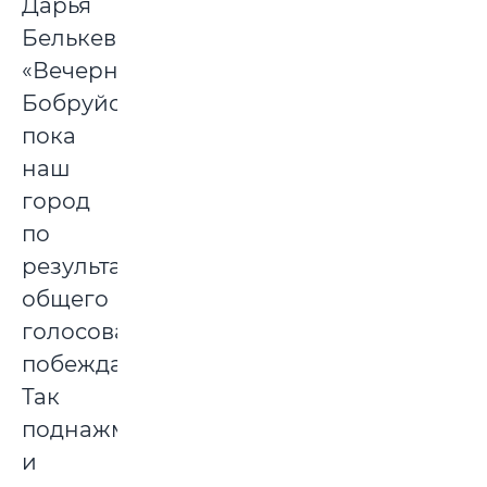
Дарья
Белькевич
«Вечернему
Бобруйску»,
пока
наш
город
по
результатам
общего
голосования
побеждает.
Так
поднажмем
и