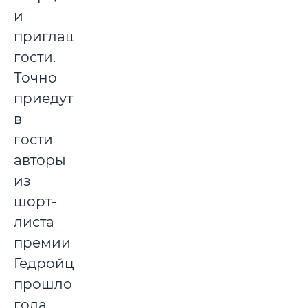
и
приглашенные
гости.
Точно
приедут
в
гости
авторы
из
шорт-
листа
премии
Гедройца
прошлого
года