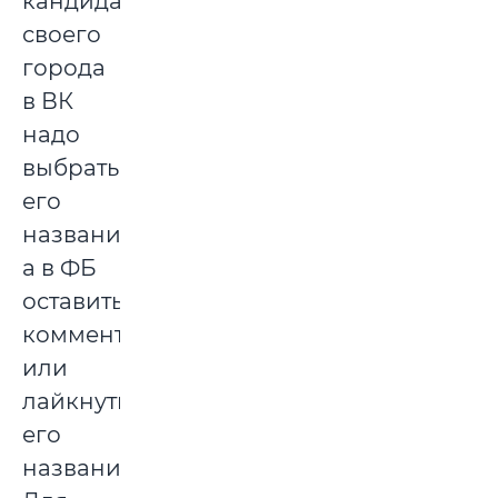
кандидатуры
своего
города
в ВК
надо
выбрать
его
название,
а в ФБ
оставить
комментарий,
или
лайкнуть
его
название.