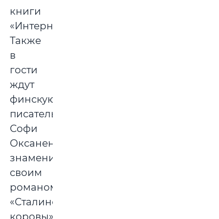
книги
«Интернат».
Также
в
гости
ждут
финскую
писательницу
Софи
Оксанен,
знаменитую
своим
романом
«Сталинские
коровы»,