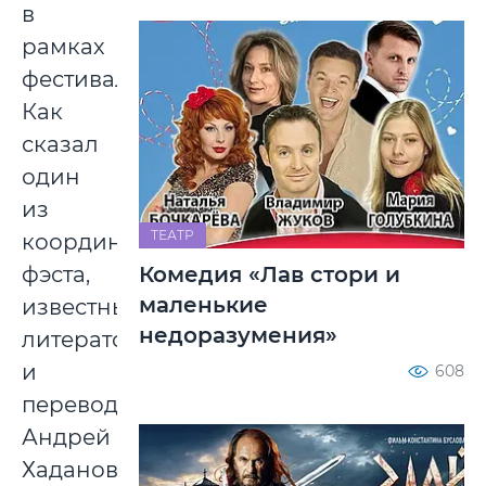
в
рамках
фестиваля.
Как
сказал
один
из
ТЕАТР
координаторов
Комедия «Лав стори и
фэста,
маленькие
известный
недоразумения»
литератор
и
608
переводчик
Андрей
Хаданович: