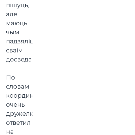
пішуць,
але
маюць
чым
падзяліцца
сваім
досведам.
По
словам
координаторов,
очень
дружелюбно
ответил
на