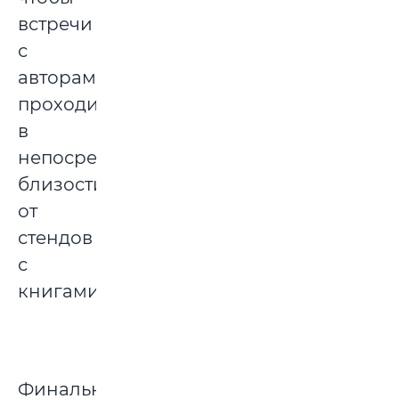
встречи
с
авторами
проходили
в
непосредственной
близости
от
стендов
с
книгами.
Финальная