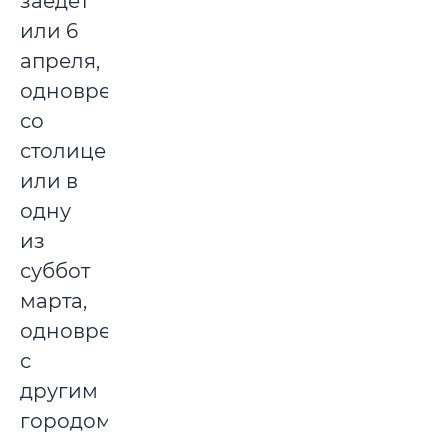
заедет
или 6
апреля,
одновременно
со
столицей,
или в
одну
из
суббот
марта,
одновременно
с
другим
городом