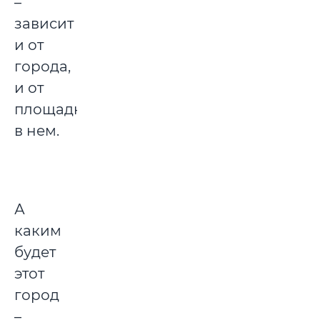
–
зависит
и от
города,
и от
площадки
в нем.
А
каким
будет
этот
город
–