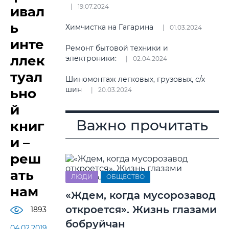
19.07.2024
ивал
ь
Химчистка на Гагарина
01.03.2024
инте
Ремонт бытовой техники и
ллек
электроники:
02.04.2024
туал
Шиномонтаж легковых, грузовых, с/х
шин
ьно
20.03.2024
й
Важно прочитать
книг
и –
реш
ать
ЛЮДИ
ОБЩЕСТВО
нам
«Ждем, когда мусорозавод
откроется». Жизнь глазами
1893
бобруйчан
04.02.2019