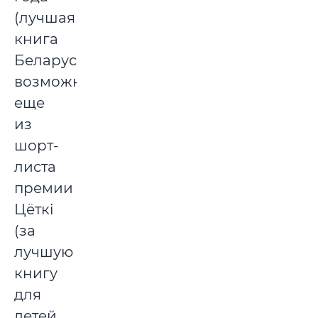
(лучшая
книга
Беларуси),
возможно
еще
из
шорт-
листа
премии
Цёткі
(за
лучшую
книгу
для
детей