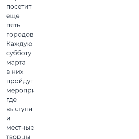
посетит
еще
пять
городов.
Каждую
субботу
марта
в них
пройдут
мероприятия,
где
выступят
и
местные
творцы