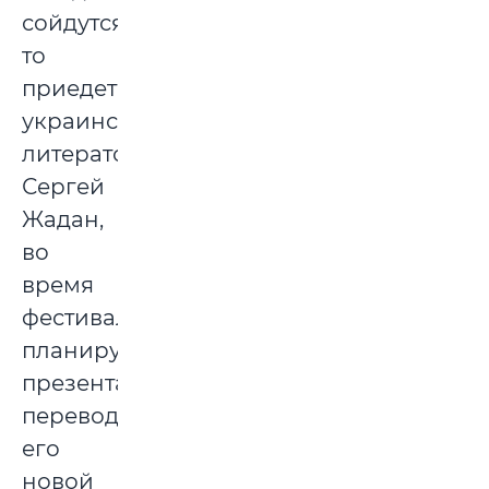
сойдутся,
то
приедет
украинский
литератор
Сергей
Жадан,
во
время
фестиваля
планируется
презентация
перевода
его
новой