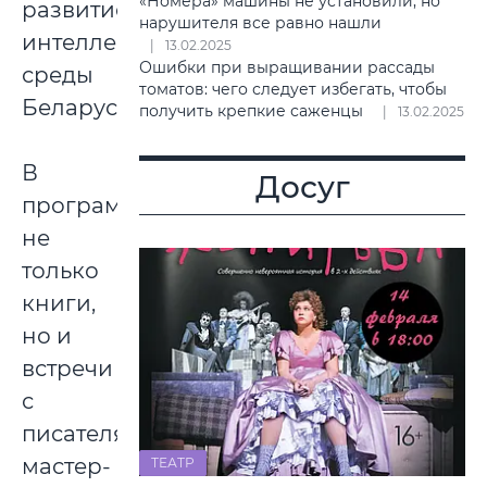
«Номера» машины не установили, но
развитие
нарушителя все равно нашли
интеллектуальной
13.02.2025
Ошибки при выращивании рассады
среды
томатов: чего следует избегать, чтобы
Беларуси.
получить крепкие саженцы
13.02.2025
В
Досуг
программе
не
только
книги,
но и
встречи
с
писателями,
мастер-
ТЕАТР