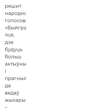
решит
народное
голосование.
«Выйграе
той,
дзе
будуць
больш
актыўныя
і
прагныя
да
ведаў
жыхары»,
–