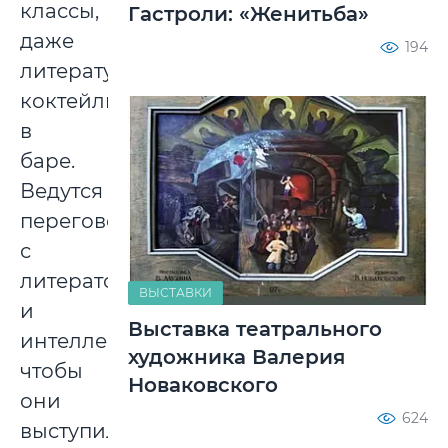
классы,
Гастроли: «Женитьба»
даже
194
литературные
коктейли
в
баре.
Ведутся
переговоры
с
литераторами
ВЫСТАВКИ
и
Выставка театрального
интеллектуалами,
художника Валерия
чтобы
Новаковского
они
624
выступили