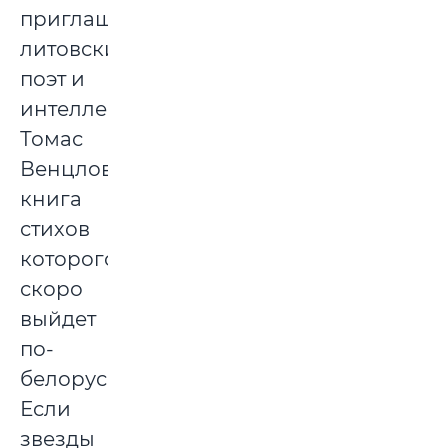
приглашение
литовский
поэт и
интеллектуал
Томас
Венцлова,
книга
стихов
которого
скоро
выйдет
по-
белорусски.
Если
звезды