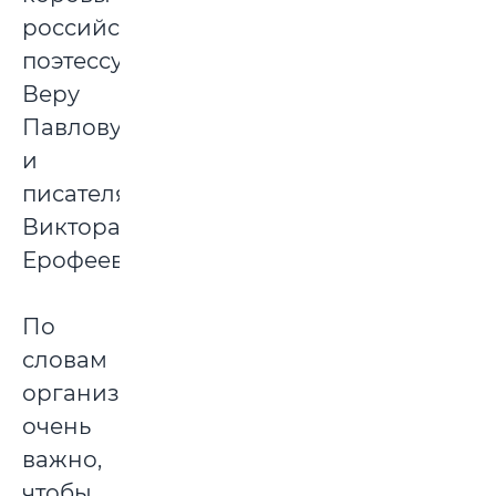
российскую
поэтессу
Веру
Павлову
и
писателя
Виктора
Ерофеева.
По
словам
организаторов,
очень
важно,
чтобы