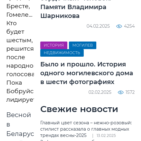
Бресте,
Памяти Владимира
Гомеле...
Шарникова
Кто
04.02.2025
4254
будет
шестым,
ИСТОРИЯ
МОГИЛЕВ
решится
НЕДВИЖИМОСТЬ
после
Было и прошло. История
народного
одного могилевского дома
голосования.
в шести фотографиях
Пока
Бобруйск
02.02.2025
1572
лидирует.
Свежие новости
Весной
Главный цвет сезона – нежно-розовый:
в
стилист рассказала о главных модных
Беларуси
трендах весны-2025
13.02.2025