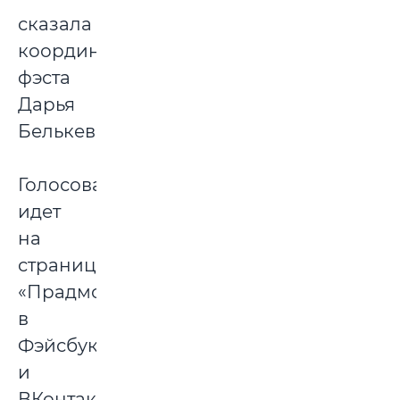
сказала
координаторка
фэста
Дарья
Белькевич.
Голосование
идет
на
страницах
«Прадмовы»
в
Фэйсбуке
и
ВКонтакте.