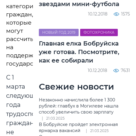
звездами мини-футбола
категории
граждан,
10.12.2018
1575
которые
могут
НОВЫЙ ГОД 2019
ФОТОХРОНИКА
рассчитывать
Главная елка Бобруйска
на
уже готова. Посмотрите,
поддержку
как ее собирали
государства.
10.12.2018
7631
С 1
Свежие новости
марта
следующего
Незаконно начислила более 1 300
года
рублей: главбух в Могилеве нашла
способ увеличить свою зарплату
трудоспособные
21.03.2025
граждане,
В Бобруйске пройдет электронная
ярмарка вакансий
не
21.03.2025