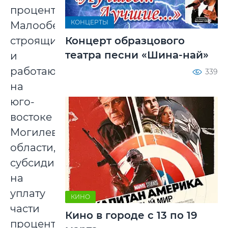
процентов).
КОНЦЕРТЫ
Малообеспеченным,
Концерт образцового
строящимся
театра песни «Шина-най»
и
работающим
339
на
юго-
востоке
Могилевской
области,
субсидия
на
уплату
КИНО
части
Кино в городе с 13 по 19
процентов