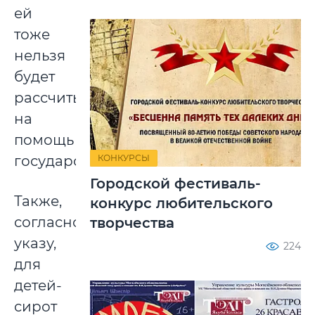
ей
тоже
нельзя
будет
рассчитывать
на
помощь
КОНКУРСЫ
государства.
Городской фестиваль-
Также,
конкурс любительского
согласно
творчества
указу,
224
для
детей-
сирот