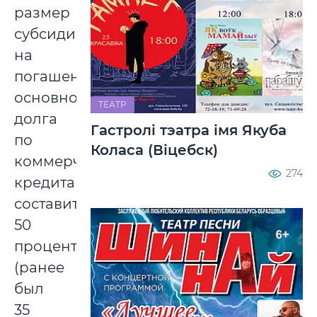
размер
субсидии
на
погашение
основного
ТЕАТР
долга
Гастролі тэатра імя Якуба
по
Коласа (Віцебск)
коммерческим
274
кредитам
составит
50
процентов
(ранее
был
35