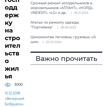
Срочный ремонт холодильников и
одд
морозильников «АТЛАНТ», «НОРД»,
«INDESIT», «LG» и др.
18.01.2023
ерж
ку
Ателье по ремонту одежды
"Портняжка"
28.06.2023
на
стро
Шиномонтаж легковых, грузовых, с/х
шин
20.03.2024
ител
ьств
Важно прочитать
о
жил
ья
3000
10.12.2018
«Вечерний
Бобруйск».