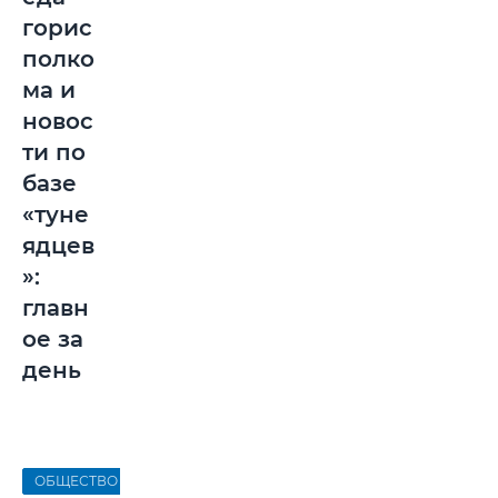
горис
полко
ма и
новос
ти по
базе
«туне
ядцев
»:
главн
ое за
день
ОБЩЕСТВО