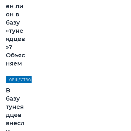
ен ли
он в
базу
«туне
ядцев
»?
Объяс
няем
ОБЩЕСТВО
В
базу
тунея
дцев
внесл