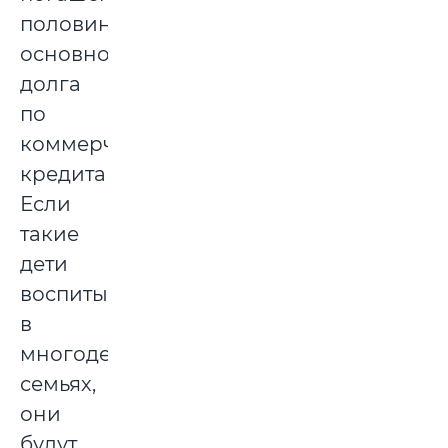
половины
основного
долга
по
коммерческим
кредитам.
Если
такие
дети
воспитываются
в
многодетных
семьях,
они
будут