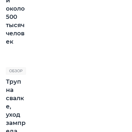
и
около
500
тысяч
челов
ек
ОБЗОР
Труп
на
свалк
е,
уход
зампр
еда