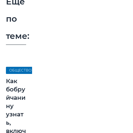
Еще
по
теме:
ОБЩЕСТВО
Как
бобру
йчани
ну
узнат
ь,
включ