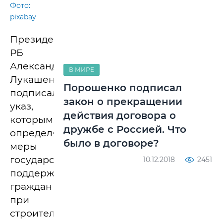
Фото:
pixabay
Президент
РБ
Александр
В МИРЕ
Лукашенко
Порошенко подписал
подписал
закон о прекращении
указ,
действия договора о
которым
дружбе с Россией. Что
определяются
было в договоре?
меры
государственной
10.12.2018
2451
поддержки
граждан
при
строительстве