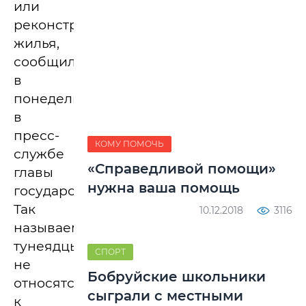
или
реконструкции
жилья,
сообщили
в
понедельник
в
пресс-
КОМУ ПОМОЧЬ
службе
«Справедливой помощи»
главы
нужна ваша помощь
государства.
Так
10.12.2018
3116
называемые
тунеядцы
СПОРТ
не
Бобруйские школьники
относятся
сыграли с местными
к