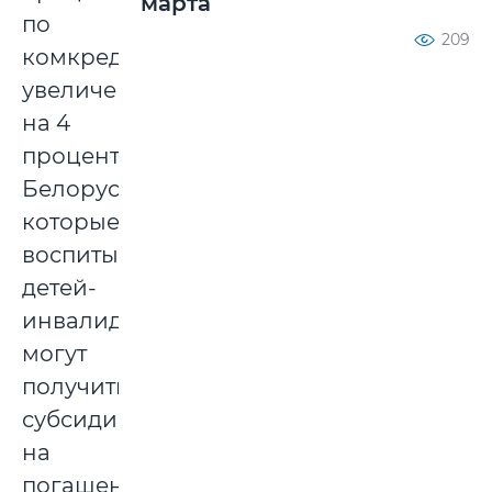
марта
по
209
комкредитам
увеличена
на 4
процента.
Белорусы,
которые
воспитывают
детей-
инвалидов,
могут
получить
субсидии
на
погашение