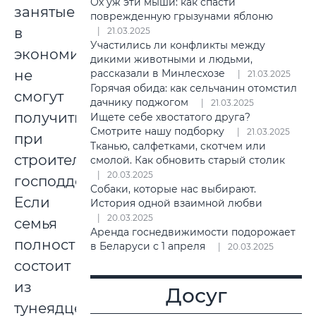
Ох уж эти мыши: как спасти
занятые
поврежденную грызунами яблоню
в
21.03.2025
Участились ли конфликты между
экономике,
дикими животными и людьми,
не
рассказали в Минлесхозе
21.03.2025
Горячая обида: как сельчанин отомстил
смогут
дачнику поджогом
21.03.2025
получить
Ищете себе хвостатого друга?
Смотрите нашу подборку
21.03.2025
при
Тканью, салфетками, скотчем или
строительстве
смолой. Как обновить старый столик
20.03.2025
господдержку.
Собаки, которые нас выбирают.
Если
История одной взаимной любви
20.03.2025
семья
Аренда госнедвижимости подорожает
полностью
в Беларуси с 1 апреля
20.03.2025
состоит
из
Досуг
тунеядцев,