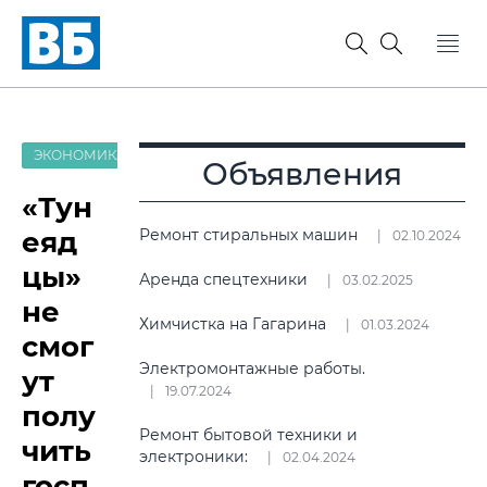
ЭКОНОМИКА
Объявления
«Тун
еяд
Ремонт стиральных машин
02.10.2024
цы»
Аренда спецтехники
03.02.2025
не
Химчистка на Гагарина
01.03.2024
смог
Электромонтажные работы.
ут
19.07.2024
полу
Ремонт бытовой техники и
чить
электроники:
02.04.2024
госп