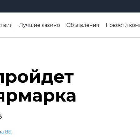
твия
Лучшие казино
Объявления
Новости ком
адьба недели
Чтобы помнили
Организации
Ра
пройдет
ярмарка
3
ва ВБ.