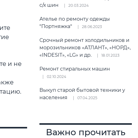
с/х шин
20.03.2024
Ателье по ремонту одежды
"Портняжка"
щите
28.06.2023
тие
Срочный ремонт холодильников и
морозильников «АТЛАНТ», «НОРД»,
«INDESIT», «LG» и др.
18.01.2023
те и не
Ремонт стиральных машин
02.10.2024
акже
Выкуп старой бытовой техники у
тацию.
населения
07.04.2025
Важно прочитать