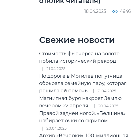
отклик читателя)
18.04.2025
4646
Свежие новости
Стоимость фьючерса на золото
побила исторический рекорд
21.04.2025
По дороге в Могилев попутчица
обокрала семейную пару, которая
решила ей помочь
21.04.2025
Магнитная буря накроет Землю
вечером 22 апреля
20.04.2025
Правой задней ногой. «Белшина»
набирает очки со скрипом
20.04.2025
Архив «Вечерки». 100-миллионная