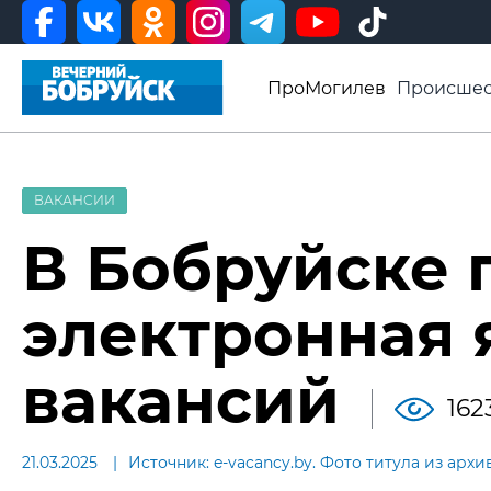
ПроМогилев
Происшес
История
Афиша
Св
Видео ВБ
ВАКАНСИИ
В Бобруйске 
электронная 
вакансий
162
21.03.2025
Источник: e-vacancy.by. Фото титула из архи