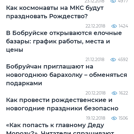
23.12.2018
4977
Как космонавты на МКС будут
праздновать Рождество?
22.12.2018
1424
В Бобруйске открываются елочные
базары: график работы, места и
цены
21.12.2018
4592
Бобруйчан приглашают на
новогоднюю барахолку – обменяться
подарками
20.12.2018
1622
Как провести рождественские и
новогодние праздники безопасно
19.12.2018
1506
«Как попасть к главному Деду
Морозу?». Читатели спрашивают