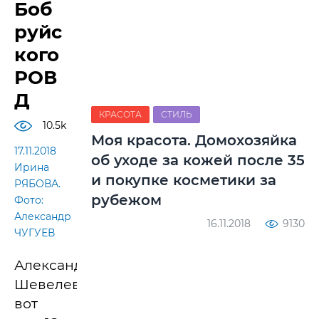
Боб
руйс
кого
РОВ
Д
КРАСОТА
СТИЛЬ
10.5k
Моя красота. Домохозяйка
17.11.2018
об уходе за кожей после 35
Ирина
и покупке косметики за
РЯБОВА.
рубежом
Фото:
Александр
16.11.2018
9130
ЧУГУЕВ
Александр
Шевелев
вот