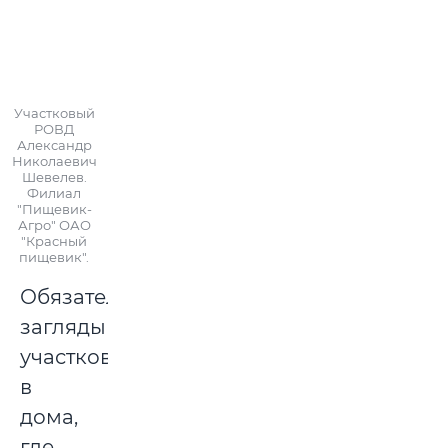
Участковый
РОВД
Александр
Николаевич
Шевелев.
Филиал
"Пищевик-
Агро" ОАО
"Красный
пищевик".
Обязательно
заглядывает
участковый
в
дома,
где