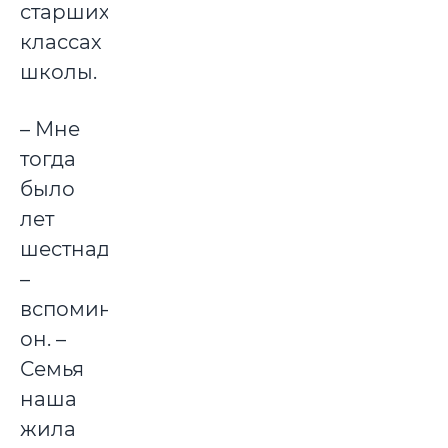
старших
классах
школы.
– Мне
тогда
было
лет
шестнадцать,
–
вспоминает
он. –
Семья
наша
жила