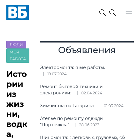
ЛЮДИ
Объявления
МОЯ
РАБОТА
Электромонтажные работы.
Исто
19.07.2024
рии
Ремонт бытовой техники и
из
электроники:
02.04.2024
жиз
Химчистка на Гагарина
01.03.2024
ни,
Ателье по ремонту одежды
водк
"Портняжка"
28.06.2023
а,
Шиномонтаж легковых, грузовых, с/х