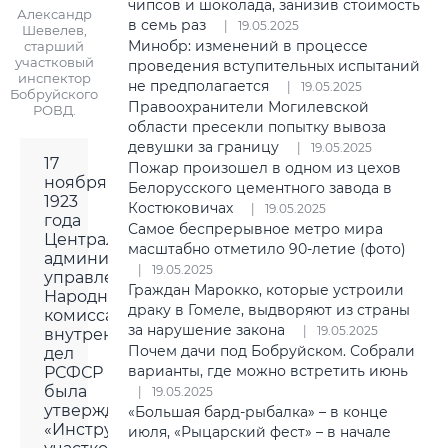
чипсов и шоколада, занизив стоимость
Александр
в семь раз
19.05.2025
Шевелев,
Минобр: изменений в процессе
старший
участковый
проведения вступительных испытаний
инспектор
не предполагается
19.05.2025
Бобруйского
Правоохранители Могилевской
РОВД.
области пресекли попытку вывоза
девушки за границу
19.05.2025
17
Пожар произошел в одном из цехов
ноября
Белорусского цементного завода в
1923
Костюковичах
19.05.2025
года
Самое беспрерывное метро мира
Центральным
масштабно отметило 90-летие (фото)
административным
19.05.2025
управлением
Граждан Марокко, которые устроили
Народного
драку в Гомеле, выдворяют из страны
комиссариата
за нарушение закона
19.05.2025
внутренних
Почем дачи под Бобруйском. Собрали
дел
варианты, где можно встретить июнь
РСФСР
была
19.05.2025
утверждена
«Большая бард-рыбалка» – в конце
«Инструкция
июля, «Рыцарский фест» – в начале