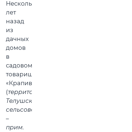
Несколько
лет
назад
из
дачных
домов
в
садовом
товариществе
«Крапивка»
(
территория
Телушского
сельсовета
–
прим.