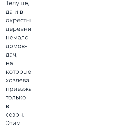
Телуше,
да и в
окрестных
деревнях
немало
домов-
дач,
на
которые
хозяева
приезжают
только
в
сезон.
Этим