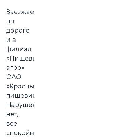
Заезжаем
по
дороге
и в
филиал
«Пищевик
агро»
ОАО
«Красный
пищевик».
Нарушений
нет,
все
спокойно.