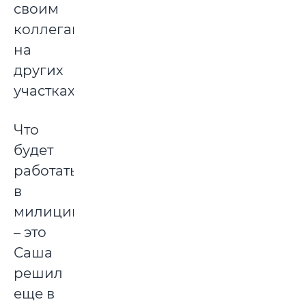
своим
коллегам
на
других
участках.
Что
будет
работать
в
милиции
– это
Саша
решил
еще в