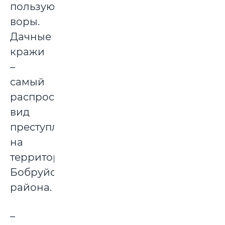
пользуются
воры.
Дачные
кражи
–
самый
распространенный
вид
преступлений
на
территории
Бобруйского
района.
–