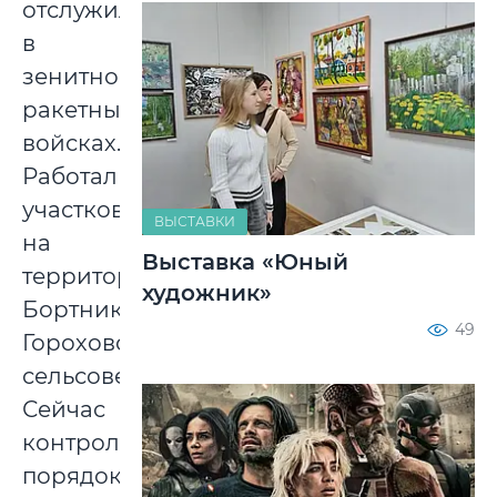
отслужил
в
зенитно-
ракетных
войсках.
Работал
участковым
ВЫСТАВКИ
на
Выставка «Юный
территории
художник»
Бортниковского,
49
Гороховского
сельсоветов.
Сейчас
контролирует
порядок