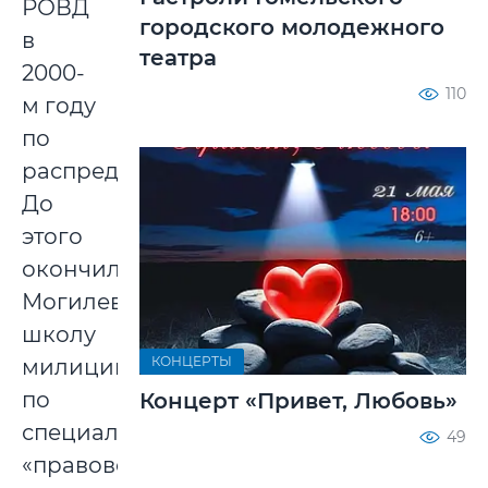
РОВД
городского молодежного
в
театра
2000-
110
м году
по
распределению.
До
этого
окончил
Могилевскую
школу
КОНЦЕРТЫ
милиции
по
Концерт «Привет, Любовь»
специальности
49
«правоведение»,