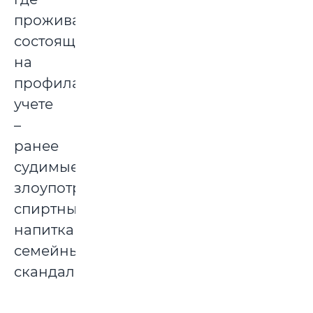
проживают
состоящие
на
профилактическом
учете
–
ранее
судимые,
злоупотребляющие
спиртными
напитками,
семейные
скандалисты.