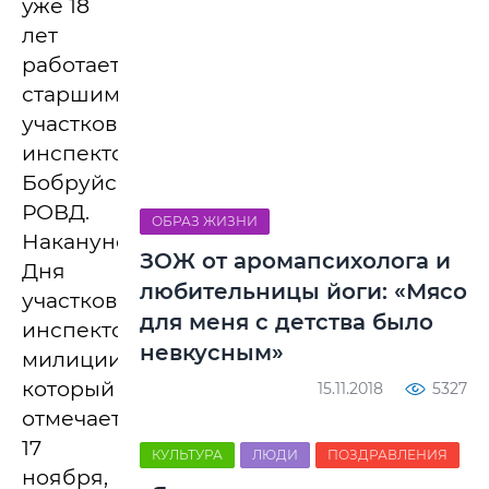
уже 18
лет
работает
старшим
участковым
инспектором
Бобруйского
РОВД.
ОБРАЗ ЖИЗНИ
Накануне
ЗОЖ от аромапсихолога и
Дня
любительницы йоги: «Мясо
участкового
для меня с детства было
инспектора
невкусным»
милиции,
который
15.11.2018
5327
отмечается
17
КУЛЬТУРА
ЛЮДИ
ПОЗДРАВЛЕНИЯ
ноября,