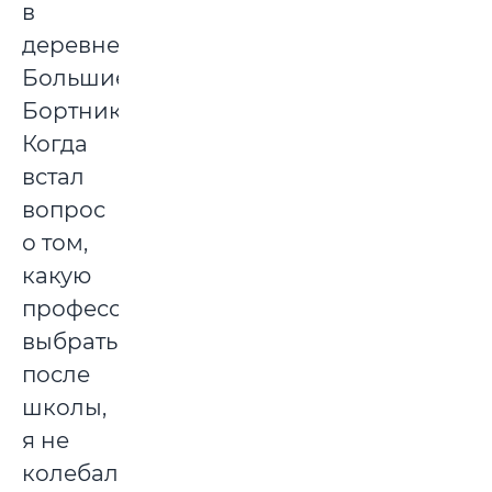
в
деревне
Большие
Бортники.
Когда
встал
вопрос
о том,
какую
профессию
выбрать
после
школы,
я не
колебался.