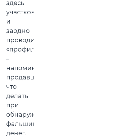
здесь
участковый
и
заодно
проводит
«профилактику»
–
напоминает
продавцам,
что
делать
при
обнаружении
фальшивых
денег.