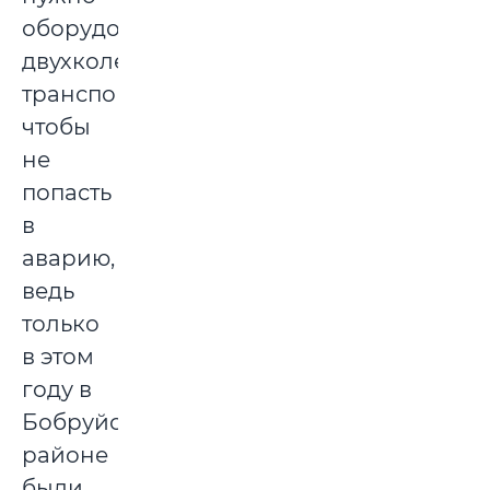
оборудовать
двухколесный
транспорт,
чтобы
не
попасть
в
аварию,
ведь
только
в этом
году в
Бобруйском
районе
были