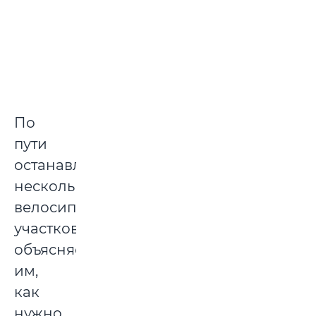
По
пути
останавливаем
нескольких
велосипедистов:
участковый
объясняет
им,
как
нужно