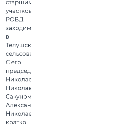
старшим
участковым
РОВД
заходим
в
Телушский
сельсовет.
С его
председателем
Николаем
Николаевичем
Сакуном
Александр
Николаевич
кратко