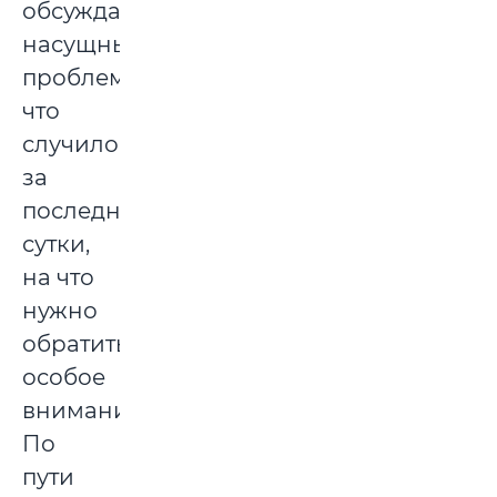
обсуждает
насущные
проблемы:
что
случилось
за
последние
сутки,
на что
нужно
обратить
особое
внимание.
По
пути