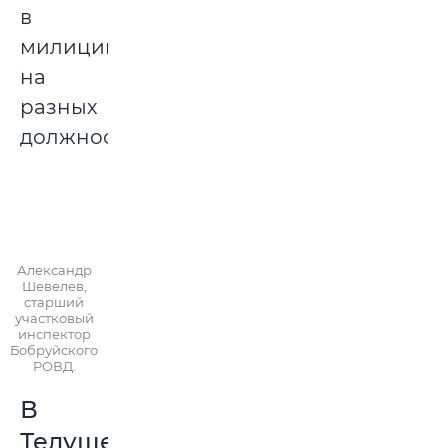
в
милиции
на
разных
должностях.
Александр
Шевелев,
старший
участковый
инспектор
Бобруйского
РОВД.
В
Телуше