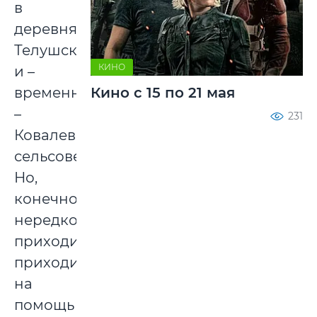
в
деревнях
Телушского
КИНО
и –
временно
Кино с 15 по 21 мая
–
231
Ковалевского
сельсоветов.
Но,
конечно,
нередко
приходится
приходить
на
помощь