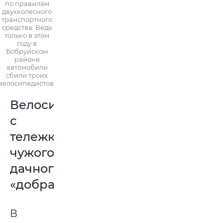
по правилам
двухколесного
транспортного
средства. Ведь
только в этом
году в
Бобруйском
районе
автомобили
сбили троих
велосипедистов.
Велосипедист
с
тележкой
чужого
дачного
«добра»
В