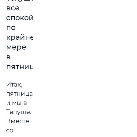
все
спокойно,
по
крайней
мере
в
пятницу
Итак,
пятница,
и мы в
Телуше.
Вместе
со