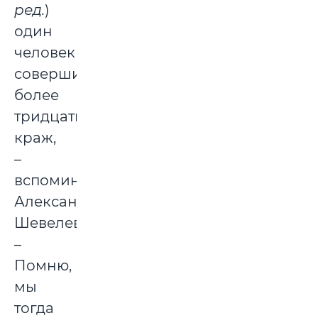
ред.
)
один
человек
совершил
более
тридцати
краж,
–
вспоминает
Александр
Шевелев.
–
Помню,
мы
тогда