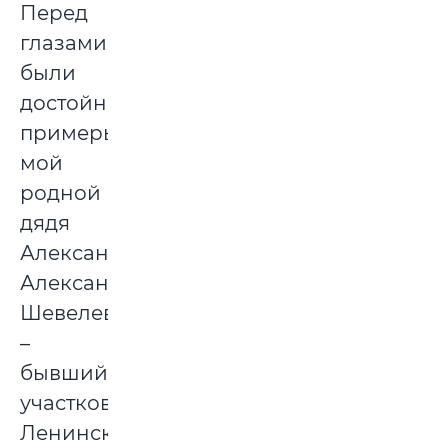
Перед
глазами
были
достойные
примеры:
мой
родной
дядя
Александр
Александрович
Шевелев
–
бывший
участковый
Ленинского