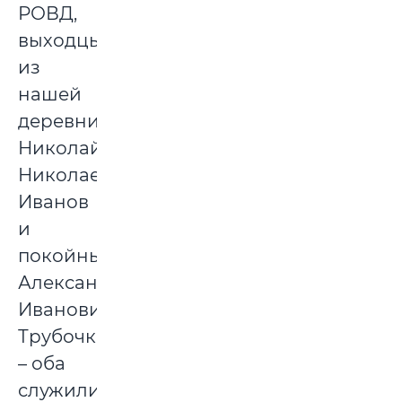
РОВД,
выходцы
из
нашей
деревни
Николай
Николаевич
Иванов
и
покойный
Александр
Иванович
Трубочка
– оба
служили