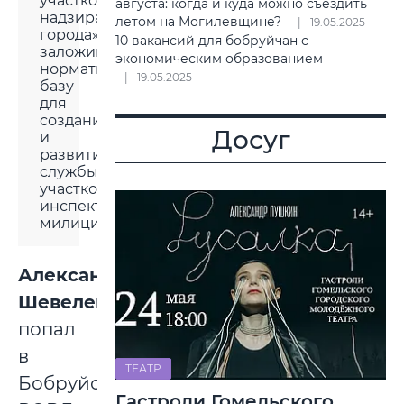
участковому
августа: когда и куда можно съездить
надзирателю
летом на Могилевщине?
19.05.2025
города»,
10 вакансий для бобруйчан с
заложившая
экономическим образованием
нормативную
19.05.2025
базу
для
создания
Досуг
и
развития
службы
участковых
инспекторов
милиции.
Александр
Шевелев
попал
в
ТЕАТР
Бобруйский
Гастроли Гомельского