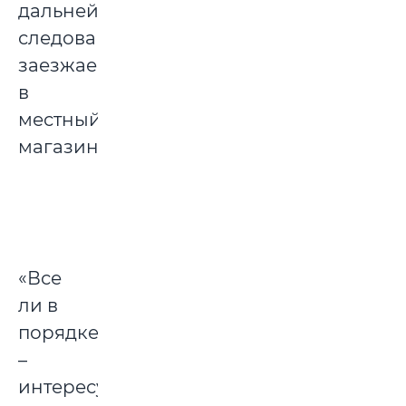
дальнейшего
следования
заезжаем
в
местный
магазин.
«Все
ли в
порядке?»
–
интересуется