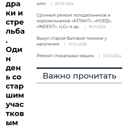
дра
шин
20.03.2024
ки и
Срочный ремонт холодильников и
стре
морозильников «АТЛАНТ», «НОРД»,
«INDESIT», «LG» и др.
18.01.2023
льба
.
Выкуп старой бытовой техники у
населения
07.04.2025
Оди
Ремонт стиральных машин
02.10.2024
н
ден
Важно прочитать
ь со
стар
шим
учас
тков
ым