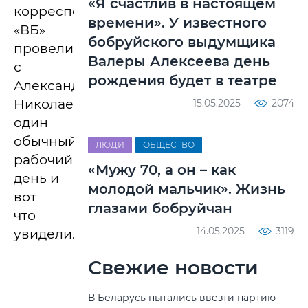
«Я счастлив в настоящем
корреспонденты
времени». У известного
«ВБ»
бобруйского выдумщика
провели
Валеры Алексеева день
с
рождения будет в театре
Александром
Николаевичем
15.05.2025
2074
один
обычный
ЛЮДИ
ОБЩЕСТВО
рабочий
«Мужу 70, а он – как
день и
молодой мальчик». Жизнь
вот
глазами бобруйчан
что
14.05.2025
3119
увидели…
Свежие новости
В Беларусь пытались ввезти партию