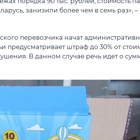
жах порядка 90 тыс. рублей, стоимость п
арусь, занизили более чем в семь раз», –
ьского перевозчика начат административ
атьи предусматривает штраф до 30% от стои
шения. В данном случае речь идет о сумм