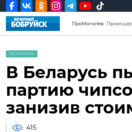
ПроМогилев
Происшес
История
Афиша
Св
Видео ВБ
ЭКОНОМИКА
В Беларусь п
партию чипсо
занизив стои
415