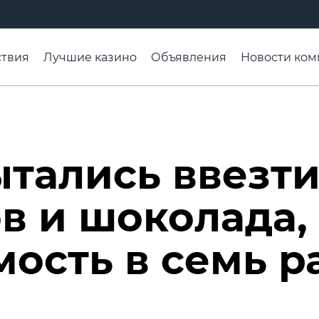
твия
Лучшие казино
Объявления
Новости ком
адьба недели
Чтобы помнили
Организации
Ра
ытались ввезт
в и шоколада,
мость в семь р