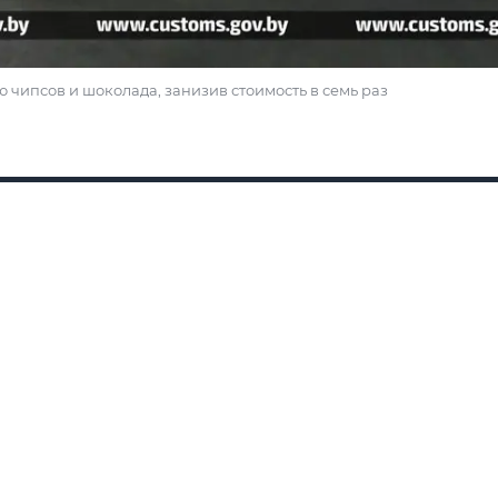
 чипсов и шоколада, занизив стоимость в семь раз