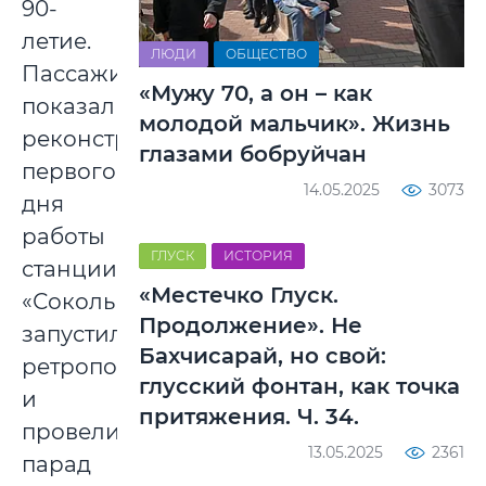
90-
летие.
ЛЮДИ
ОБЩЕСТВО
Пассажирам
«Мужу 70, а он – как
показали
молодой мальчик». Жизнь
реконструкцию
глазами бобруйчан
первого
14.05.2025
3073
дня
работы
ГЛУСК
ИСТОРИЯ
станции
«Местечко Глуск.
«Сокольники»,
Продолжение». Не
запустили
Бахчисарай, но свой:
ретропоезд
глусский фонтан, как точка
и
притяжения. Ч. 34.
провели
13.05.2025
2361
парад