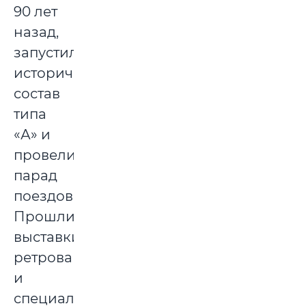
90 лет
назад,
запустили
исторический
состав
типа
«А» и
провели
парад
поездов.
Прошли
выставки
ретровагонов
и
специальной