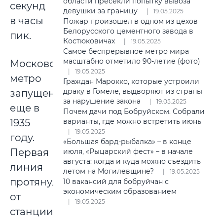
области пресекли попытку вывоза
секунд
девушки за границу
19.05.2025
в часы
Пожар произошел в одном из цехов
Белорусского цементного завода в
пик.
Костюковичах
19.05.2025
Самое беспрерывное метро мира
масштабно отметило 90-летие (фото)
Московское
19.05.2025
метро
Граждан Марокко, которые устроили
драку в Гомеле, выдворяют из страны
запущено
за нарушение закона
19.05.2025
еще в
Почем дачи под Бобруйском. Собрали
1935
варианты, где можно встретить июнь
19.05.2025
году.
«Большая бард-рыбалка» – в конце
Первая
июля, «Рыцарский фест» – в начале
августа: когда и куда можно съездить
линия
летом на Могилевщине?
19.05.2025
протянулась
10 вакансий для бобруйчан с
экономическим образованием
от
19.05.2025
станции