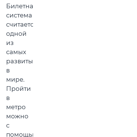
Билетная
система
считается
одной
из
самых
развитых
в
мире.
Пройти
в
метро
можно
с
помощью