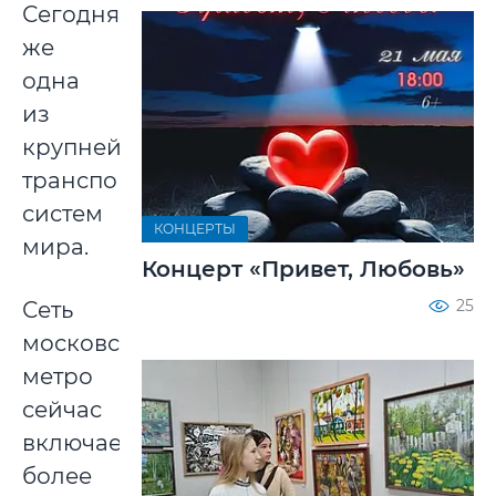
Сегодня
же
одна
из
крупнейших
транспортных
систем
КОНЦЕРТЫ
мира.
Концерт «Привет, Любовь»
25
Сеть
московского
метро
сейчас
включает
более