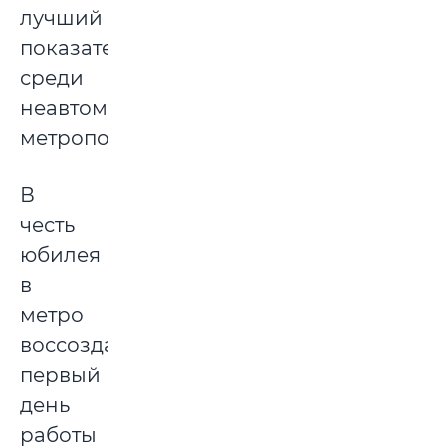
лучший
показатель
среди
неавтоматизированных
метрополитенов.
В
честь
юбилея
в
метро
воссоздали
первый
день
работы