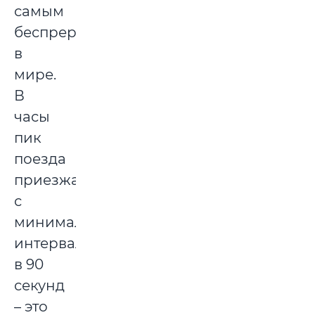
самым
беспрерывным
в
мире.
В
часы
пик
поезда
приезжают
с
минимальными
интервалами
в 90
секунд
– это