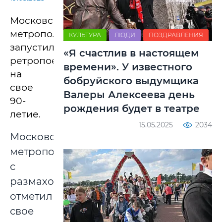
Московский
метрополитен
КУЛЬТУРА
ЛЮДИ
ПОЗДРАВЛЕНИЯ
запустил
«Я счастлив в настоящем
ретропоезда
времени». У известного
на
бобруйского выдумщика
свое
Валеры Алексеева день
90-
рождения будет в театре
летие.
15.05.2025
2034
Московский
метрополитен
с
размахом
отметил
свое