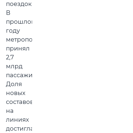
поездок.
В
прошлом
году
метрополитен
принял
2,7
млрд
пассажиров.
Доля
новых
составов
на
линиях
достигла