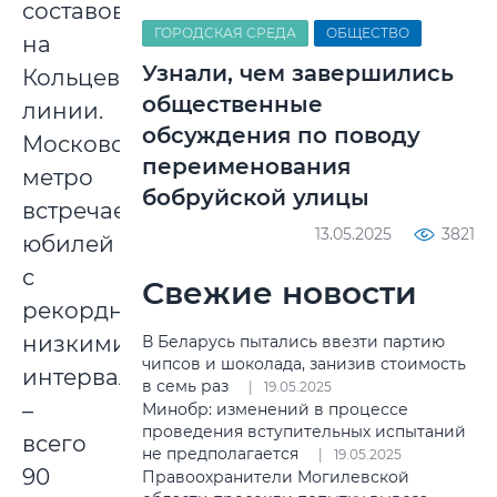
составов
ГОРОДСКАЯ СРЕДА
ОБЩЕСТВО
на
Узнали, чем завершились
Кольцевой
общественные
линии.
обсуждения по поводу
Московское
переименования
метро
бобруйской улицы
встречает
13.05.2025
3821
юбилей
с
Свежие новости
рекордно
низкими
В Беларусь пытались ввезти партию
чипсов и шоколада, занизив стоимость
интервалами
в семь раз
19.05.2025
–
Минобр: изменений в процессе
проведения вступительных испытаний
всего
не предполагается
19.05.2025
90
Правоохранители Могилевской