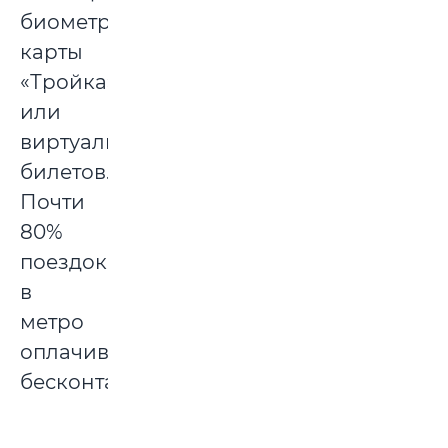
биометрии,
карты
«Тройка»
или
виртуальных
билетов.
Почти
80%
поездок
в
метро
оплачиваются
бесконтактно.