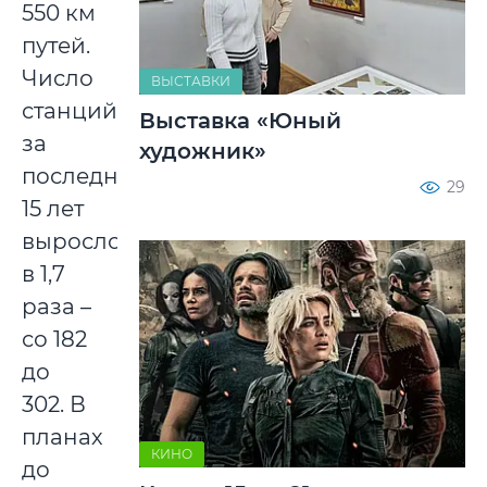
550 км
путей.
Число
ВЫСТАВКИ
станций
Выставка «Юный
за
художник»
последние
29
15 лет
выросло
в 1,7
раза –
со 182
до
302. В
планах
КИНО
до