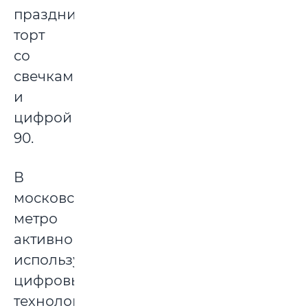
праздничный
торт
со
свечками
и
цифрой
90.
В
московском
метро
активно
используют
цифровые
технологии.