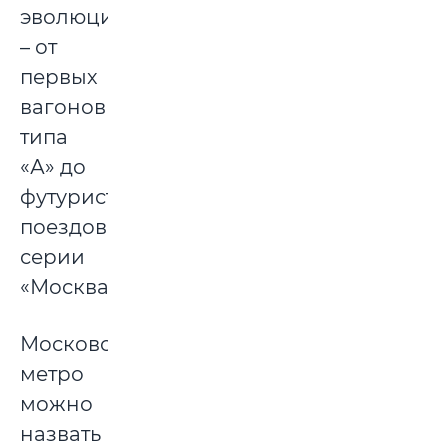
эволюционировали
– от
первых
вагонов
типа
«А» до
футуристичных
поездов
серии
«Москва-2024».
Московское
метро
можно
назвать