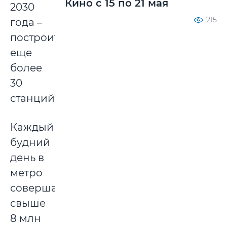
Кино с 15 по 21 мая
2030
215
года –
построить
еще
более
30
станций.
Каждый
будний
день в
метро
совершают
свыше
8 млн