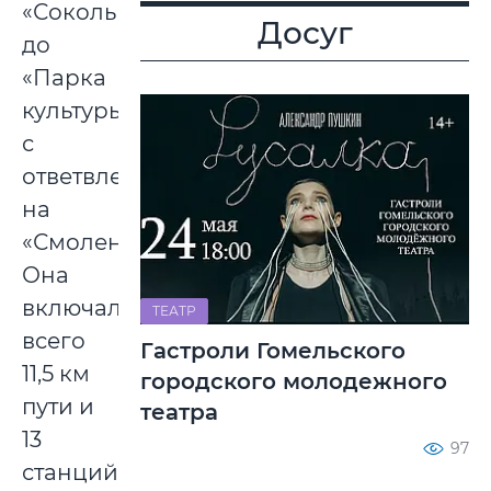
«Сокольники»
Досуг
до
«Парка
культуры»
с
ответвлением
на
«Смоленскую».
Она
включала
ТЕАТР
всего
Гастроли Гомельского
11,5 км
городского молодежного
пути и
театра
13
97
станций.