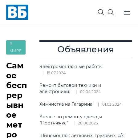
В
Объявления
МИРЕ
Сам
Электромонтажные работы.
ое
19.07.2024
бесп
Ремонт бытовой техники и
электроники:
02.04.2024
рер
ывн
Химчистка на Гагарина
01.03.2024
ое
Ателье по ремонту одежды
мет
"Портняжка"
28.06.2023
ро
Шиномонтаж легковых, грузовых, с/х