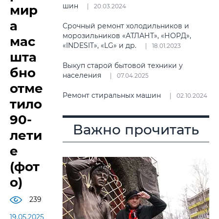
шин
мир
20.03.2024
а
Срочный ремонт холодильников и
морозильников «АТЛАНТ», «НОРД»,
мас
«INDESIT», «LG» и др.
18.01.2023
шта
Выкуп старой бытовой техники у
бно
населения
07.04.2025
отме
Ремонт стиральных машин
02.10.2024
тило
90-
Важно прочитать
лети
е
(фот
о)
239
19.05.2025