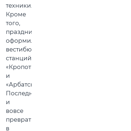
техники.
Кроме
того,
празднично
оформили
вестибюли
станций
«Кропоткинская»
и
«Арбатская».
Последняя
и
вовсе
превратилась
в