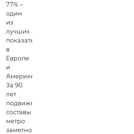
77% –
один
из
лучших
показателей
в
Европе
и
Америке.
За 90
лет
подвижные
составы
метро
заметно